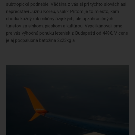
subtropické podnebie. Väčšina z vás si pri týchto slovách asi
nepredstaví Južnú Kóreu, však? Pritom je to miesto, kam
chodia každý rok milióny ázijských, ale aj zahraničných
turistov za slnkom, pieskom a kultúrou. Vypelikánovali sme
pre vás výhodnú ponuku leteniek z Budapešti od 449€. V cene
je aj podpalubná batožina 2x23kg a...