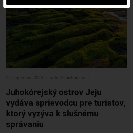
19. septembra 2025
autor
Hana Hudson
Juhokórejský ostrov Jeju
vydáva sprievodcu pre turistov,
ktorý vyzýva k slušnému
správaniu