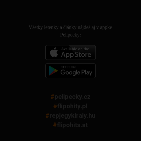
.
Všetky letenky a články nájdeš aj v appke
Pelipecky:
#
pelipecky.cz
#
flipohity.pl
#
repjegykiraly.hu
#
flipohits.at