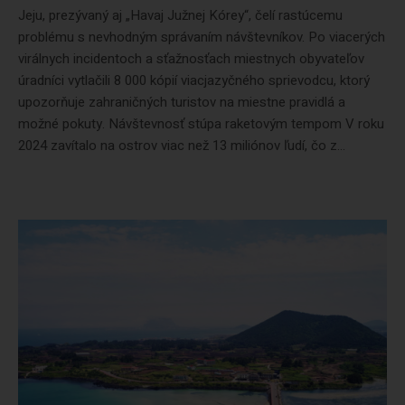
Jeju, prezývaný aj „Havaj Južnej Kórey“, čelí rastúcemu
problému s nevhodným správaním návštevníkov. Po viacerých
virálnych incidentoch a sťažnosťach miestnych obyvateľov
úradníci vytlačili 8 000 kópií viacjazyčného sprievodcu, ktorý
upozorňuje zahraničných turistov na miestne pravidlá a
možné pokuty. Návštevnosť stúpa raketovým tempom V roku
2024 zavítalo na ostrov viac než 13 miliónov ľudí, čo z...