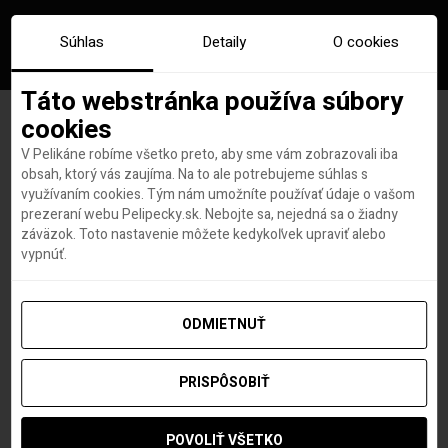
Súhlas
Detaily
O cookies
Táto webstránka používa súbory
cookies
V Pelikáne robíme všetko preto, aby sme vám zobrazovali iba
Značka:
jeju
obsah, ktorý vás zaujíma. Na to ale potrebujeme súhlas s
využívaním cookies. Tým nám umožníte používať údaje o vašom
prezeraní webu Pelipecky.sk. Nebojte sa, nejedná sa o žiadny
záväzok. Toto nastavenie môžete kedykoľvek upraviť alebo
vypnúť.
ODMIETNUŤ
PRISPÔSOBIŤ
POVOLIŤ VŠETKO