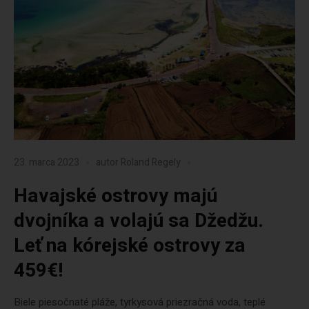
23. marca 2023
autor
Roland Regely
Havajské ostrovy majú
dvojníka a volajú sa Džedžu.
Leť na kórejské ostrovy za
459€!
Biele piesočnaté pláže, tyrkysová priezračná voda, teplé