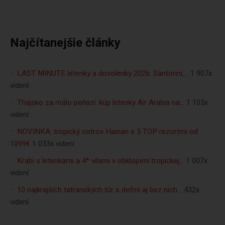
Najčítanejšie články
LAST MINUTE letenky a dovolenky 2026: Santorini,…
1 907x
videní
Thajsko za málo peňazí: kúp letenky Air Arabia na…
1 105x
videní
NOVINKA: tropický ostrov Hainan s 5 TOP rezortmi od
1099€
1 033x videní
Krabi s letenkami a 4* vilami v obklopení tropickej…
1 007x
videní
10 najkrajších tatranských túr s deťmi aj bez nich…
432x
videní