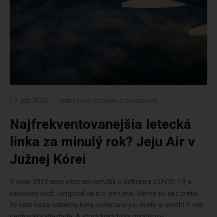
17. júla 2020
autor
Lovci leteniek a dovoleniek
Najfrekventovanejšia letecká
linka za minulý rok? Jeju Air v
Južnej Kórei
V roku 2019 sme ešte ani netušili o ochorení COVID-19 a
cestovný ruch fungoval na sto percent. Vieme to tiež preto,
že celá naša redakcia bola rozlietaná po svete a mnohí z vás
cestovali kade-tade. A ktorá linka bola minulý rok