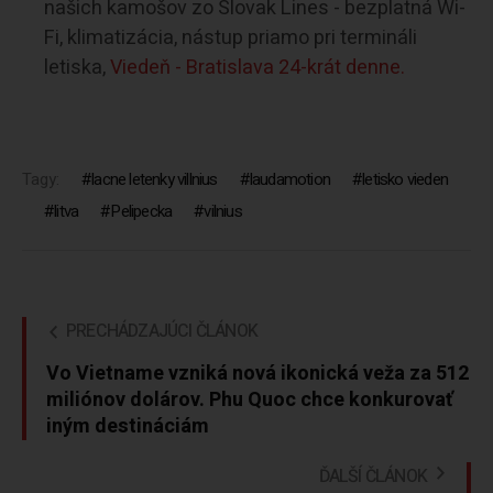
našich kamošov zo Slovak Lines - bezplatná Wi-
Fi, klimatizácia, nástup priamo pri termináli
letiska,
Viedeň - Bratislava 24-krát denne.
Tagy:
lacne letenky villnius
laudamotion
letisko vieden
litva
Pelipecka
vilnius
PRECHÁDZAJÚCI ČLÁNOK
Vo Vietname vzniká nová ikonická veža za 512
miliónov dolárov. Phu Quoc chce konkurovať
iným destináciám
ĎALŠÍ ČLÁNOK