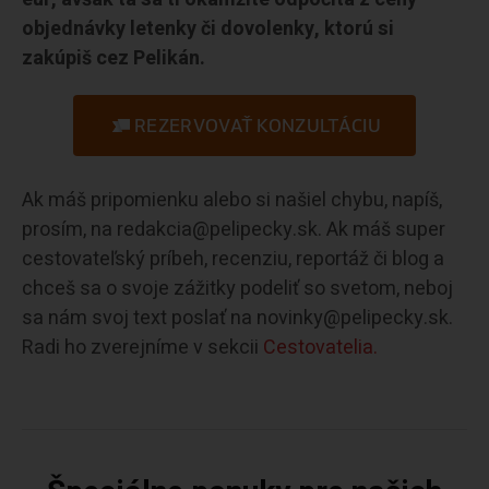
objednávky letenky či dovolenky, ktorú si
zakúpiš cez Pelikán.
REZERVOVAŤ KONZULTÁCIU
Ak máš pripomienku alebo si našiel chybu, napíš,
prosím, na redakcia@pelipecky.sk. Ak máš super
cestovateľský príbeh, recenziu, reportáž či blog a
chceš sa o svoje zážitky podeliť so svetom, neboj
sa nám svoj text poslať na novinky@pelipecky.sk.
Radi ho zverejníme v sekcii
Cestovatelia.