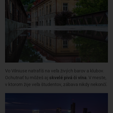
Vo Vilniuse natrafíš na veľa živých barov a klubov.
Ochutnať tu môžeš aj
skvelé pivá či vína
. V meste,
v ktorom žije veľa študentov, zábava nikdy nekončí.