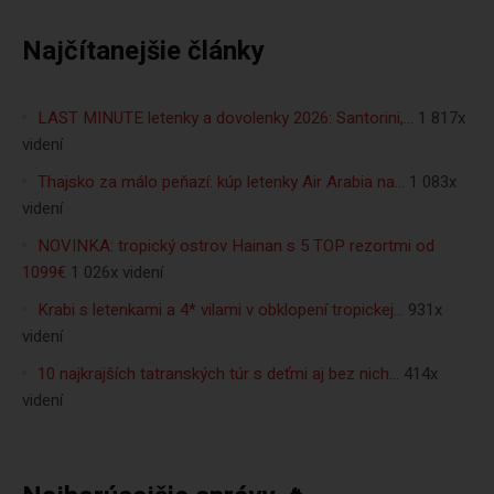
Najčítanejšie články
LAST MINUTE letenky a dovolenky 2026: Santorini,…
1 817x
videní
Thajsko za málo peňazí: kúp letenky Air Arabia na…
1 083x
videní
NOVINKA: tropický ostrov Hainan s 5 TOP rezortmi od
1099€
1 026x videní
Krabi s letenkami a 4* vilami v obklopení tropickej…
931x
videní
10 najkrajších tatranských túr s deťmi aj bez nich…
414x
videní