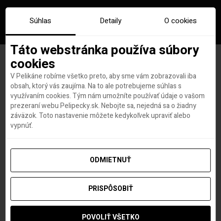
Súhlas
Detaily
O cookies
Táto webstránka používa súbory
cookies
Objav krásny Vilnius!
V Pelikáne robíme všetko preto, aby sme vám zobrazovali iba
obsah, ktorý vás zaujíma. Na to ale potrebujeme súhlas s
Letenky môžeš mať od
využívaním cookies. Tým nám umožníte používať údaje o vašom
prezeraní webu Pelipecky.sk. Nebojte sa, nejedná sa o žiadny
záväzok. Toto nastavenie môžete kedykoľvek upraviť alebo
69€
vypnúť.
Hana Hudson
autor
4. MARCA 2026
ODMIETNUŤ
PRISPÔSOBIŤ
POVOLIŤ VŠETKO