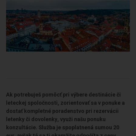
Ak potrebuješ pomôcť pri výbere destinácie či
leteckej spoločnosti, zorientovať sa v ponuke a
dostať kompletné poradenstvo pri rezervácii
letenky či dovolenky, využi našu ponuku
konzultácie. Služba je spoplatnená sumou 20
eur, avšak tá sa ti okamžite odpočíta z ceny