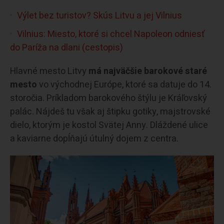
Výlet bez turistov? Skús Litvu a jej Vilnius
Vilnius: Miesto, ktoré si chcel Napoleon odniesť
do Paríža na dlani (cestopis)
Hlavné mesto Litvy
má najväčšie barokové staré
mesto
vo východnej Európe, ktoré sa datuje do 14.
storočia. Príkladom barokového štýlu je Kráľovský
palác. Nájdeš tu však aj štipku gotiky, majstrovské
dielo, ktorým je kostol Svätej Anny. Dláždené ulice
a kaviarne dopĺňajú útulný dojem z centra.