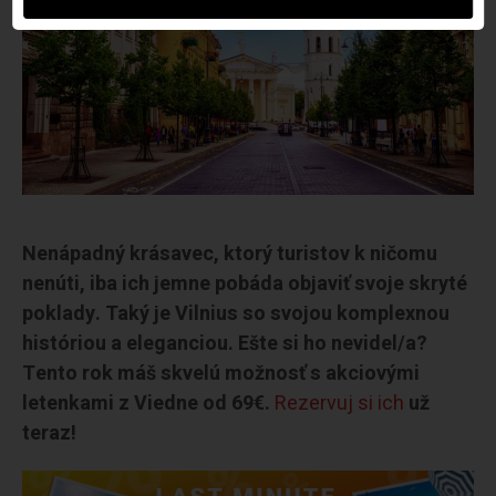
Nenápadný krásavec, ktorý turistov k ničomu
nenúti, iba ich jemne pobáda objaviť svoje skryté
poklady. Taký je Vilnius so svojou komplexnou
históriou a eleganciou. Ešte si ho nevidel/a?
Tento rok máš skvelú možnosť s akciovými
letenkami z Viedne od 69€.
Rezervuj si ich
už
teraz!