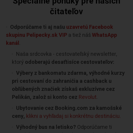
Špeciálne ponuky pre našich
čitateľov
Odporúčame ti aj našu
uzavretú Facebook
skupinu Pelipecky.sk VIP
a tiež náš
WhatsApp
kanál
.
Naša srdcovka - cestovateľský newsletter,
ktorý
odoberajú desaťtisíce cestovateľov:
Výbery z bankomatu zdarma, výhodné kurzy
pri cestovaní do zahraničia a cashback u
obľúbených značiek získaš exkluzívne cez
Pelikán, založ si konto cez
Revolut
.
Ubytovanie cez Booking.com za kamošské
ceny,
klikni a vyhľadaj si konkrétnu destináciu.
Výhodný bus na letisko?
Odporúčame ti