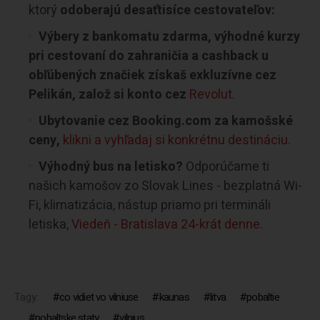
ktorý
odoberajú desaťtisíce cestovateľov:
Výbery z bankomatu zdarma, výhodné kurzy
pri cestovaní do zahraničia a cashback u
obľúbených značiek získaš exkluzívne cez
Pelikán, založ si konto cez
Revolut
.
Ubytovanie cez Booking.com za kamošské
ceny,
klikni a vyhľadaj si konkrétnu destináciu.
Výhodný bus na letisko?
Odporúčame ti
našich kamošov zo Slovak Lines - bezplatná Wi-
Fi, klimatizácia, nástup priamo pri termináli
letiska,
Viedeň - Bratislava 24-krát denne.
Tagy:
co vidiet vo vilniuse
kaunas
litva
pobaltie
pobaltske staty
vilnius