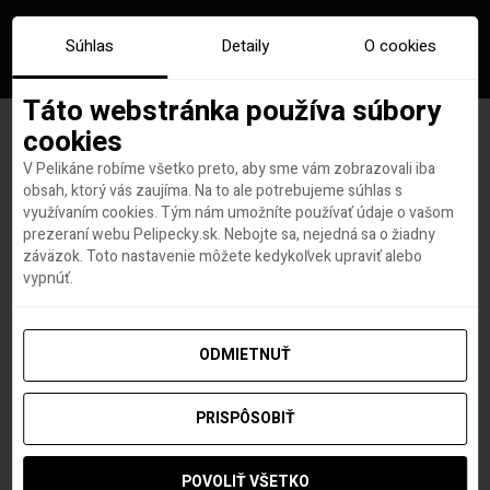
Súhlas
Detaily
O cookies
Táto webstránka používa súbory
cookies
V Pelikáne robíme všetko preto, aby sme vám zobrazovali iba
Výlet bez turistov? Skús Litvu
obsah, ktorý vás zaujíma. Na to ale potrebujeme súhlas s
využívaním cookies. Tým nám umožníte používať údaje o vašom
a jej Vilnius
prezeraní webu Pelipecky.sk. Nebojte sa, nejedná sa o žiadny
záväzok. Toto nastavenie môžete kedykoľvek upraviť alebo
vypnúť.
Nataly Adameova
autor
22. AUGUSTA 2019
ODMIETNUŤ
PRISPÔSOBIŤ
POVOLIŤ VŠETKO