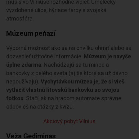
musíš vo Vilniuse rozhodne vidieť. Umelecky
vyzdobené ulice, hýriace farby a svojská
atmosféra.
Múzeum peňazí
Výborná možnosť ako sa na chvíľku ohriať alebo sa
dozvedieť užitočné informácie.
Múzeum je navyše
úplne zdarma
. Nachádzajú sa tu mince a
bankovky z celého sveta (aj tie ktoré sa už dávno
nepoužívajú).
Vychytávkou múzea je, že si vieš
vytlačiť vlastnú litovskú bankovku so svojou
fotkou
. Stačí, ak na hracom automate správne
odpovieš na otázky z kvízu.
Akciový pobyt Vilnius
Veža Gediminas