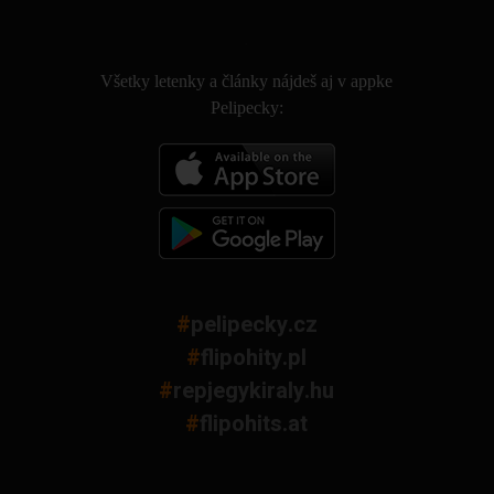
.
Všetky letenky a články nájdeš aj v appke
Pelipecky:
#
pelipecky.cz
#
flipohity.pl
#
repjegykiraly.hu
#
flipohits.at