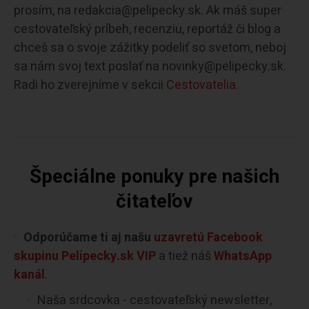
prosím, na redakcia@pelipecky.sk. Ak máš super
cestovateľský príbeh, recenziu, reportáž či blog a
chceš sa o svoje zážitky podeliť so svetom, neboj
sa nám svoj text poslať na novinky@pelipecky.sk.
Radi ho zverejníme v sekcii
Cestovatelia.
Špeciálne ponuky pre našich
čitateľov
Odporúčame ti aj našu
uzavretú Facebook
skupinu Pelipecky.sk VIP
a tiež náš
WhatsApp
kanál
.
Naša srdcovka - cestovateľský newsletter,