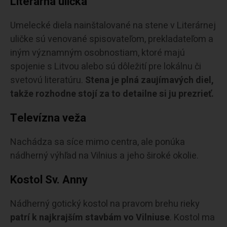
Literárna ulička
Umelecké diela nainštalované na stene v Literárnej
uličke sú venované spisovateľom, prekladateľom a
iným významným osobnostiam, ktoré majú
spojenie s Litvou alebo sú dôležití pre lokálnu či
svetovú literatúru.
Stena je plná zaujímavých diel,
takže rozhodne stojí za to detailne si ju prezrieť.
Televízna veža
Nachádza sa síce mimo centra, ale ponúka
nádherný výhľad na Vilnius a jeho široké okolie.
Kostol Sv. Anny
Nádherný gotický kostol na pravom brehu rieky
patrí k najkrajším stavbám vo Vilniuse
. Kostol ma