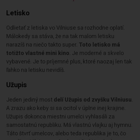
Letisko
Odlietať z letiska vo Vilniuse sa rozhodne oplatí.
Málokedy sa stáva, že na tak malom letisku
narazíš na niečo takto super.
Toto letisko má
totižto vlastné mini kino
. Je moderné a skvelo
vybavené. Je to príjemné plus, ktoré naozaj len tak
ľahko na letisku nevidíš.
Užupis
Jeden jediný most
delí Užupis od zvyšku Vilniusu
.
A zrazu ako keby si sa ocitol v úplne inej krajine.
Užupis dokonca miestni umelci vyhlasáli za
samostatnú republiku. Má vlastnú vlajku aj hymnu.
Táto štvrť umelcov, alebo teda republika je to, čo