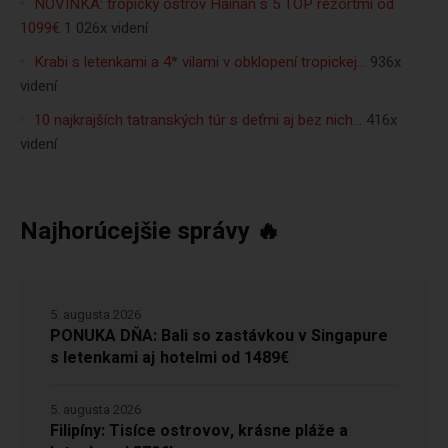
NOVINKA: tropický ostrov Hainan s 5 TOP rezortmi od
1099€
1 026x videní
Krabi s letenkami a 4* vilami v obklopení tropickej…
936x
videní
10 najkrajších tatranských túr s deťmi aj bez nich…
416x
videní
Najhorúcejšie správy 🔥
5. augusta 2026
PONUKA DŇA: Bali so zastávkou v Singapure
s letenkami aj hotelmi od 1489€
5. augusta 2026
Filipíny: Tisíce ostrovov, krásne pláže a