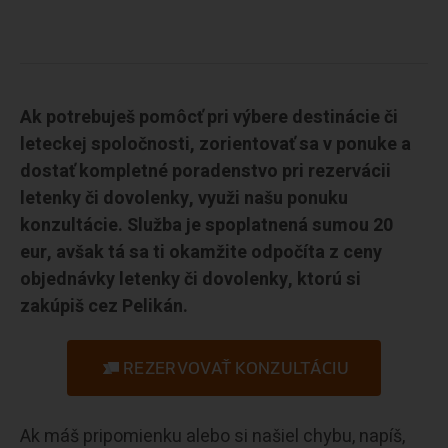
Ak potrebuješ pomôcť pri výbere destinácie či
leteckej spoločnosti, zorientovať sa v ponuke a
dostať kompletné poradenstvo pri rezervácii
letenky či dovolenky, využi našu ponuku
konzultácie. Služba je spoplatnená sumou 20
eur, avšak tá sa ti okamžite odpočíta z ceny
objednávky letenky či dovolenky, ktorú si
zakúpiš cez Pelikán.
REZERVOVAŤ KONZULTÁCIU
Ak máš pripomienku alebo si našiel chybu, napíš,