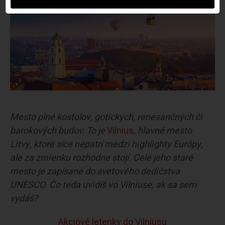
Mesto plné kostolov, gotických, renesančných či
barokových budov. To je
Vilnius
, hlavné mesto
Litvy, ktoré síce nepatrí medzi highlighty Európy,
ale za zmienku rozhodne stojí. Celé jeho staré
mesto je zapísané do svetového dedičstva
UNESCO. Čo teda uvidíš vo Vilniuse, ak sa sem
vydáš?
Akciové letenky do Vilniusu