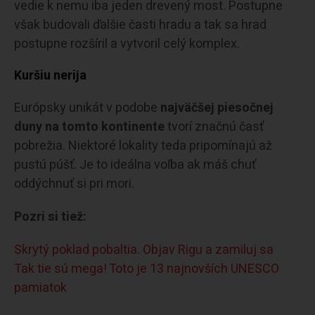
vedie k nemu iba jeden drevený most. Postupne
však budovali ďalšie časti hradu a tak sa hrad
postupne rozšíril a vytvoril celý komplex.
Kuršiu nerija
Európsky unikát v podobe
najväčšej piesočnej
duny na tomto kontinente
tvorí značnú časť
pobrežia. Niektoré lokality teda pripomínajú až
pustú púšť. Je to ideálna voľba ak máš chuť
oddýchnuť si pri mori.
Pozri si tiež:
Skrytý poklad pobaltia. Objav Rigu a zamiluj sa
Tak tie sú mega! Toto je 13 najnovších UNESCO
pamiatok