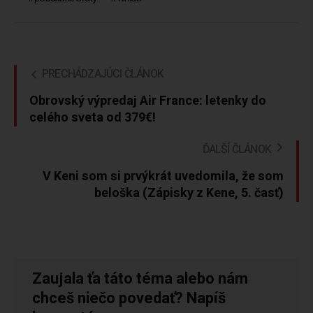
PRECHÁDZAJÚCI ČLÁNOK
Obrovský výpredaj Air France: letenky do
celého sveta od 379€!
ĎALŠÍ ČLÁNOK
V Keni som si prvýkrát uvedomila, že som
beloška (Zápisky z Kene, 5. časť)
Zaujala ťa táto téma alebo nám
chceš niečo povedať? Napíš