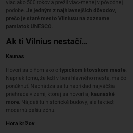
viac ako 500 rokov a prežil viac-menej v pôvodnej
podobe.
Je jedným z najhlavnejších dôvodov,
prečo je staré mesto Vilniusu na zozname
pamiatok UNESCO.
Ak ti Vilnius nestačí…
Kaunas
Hovorí sa o ňom ako o
typickom litovskom meste
.
Napriek tomu, že leží v tieni hlavného mesta, ma čo
ponúknuť. Nachádza sa tu napríklad najväčšia
priehrada v zemi, ktorej sa hovorí aj
kaunaské
more
. Nájdeš tu historické budovy, ale taktiež
modernú pešiu zónu.
Hora krížov