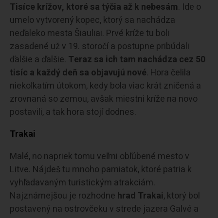
Tisíce krížov, ktoré sa týčia až k nebesám
. Ide o
umelo vytvorený kopec, ktorý sa nachádza
neďaleko mesta Šiauliai. Prvé kríže tu boli
zasadené už v 19. storočí a postupne pribúdali
ďalšie a ďalšie.
Teraz sa ich tam nachádza cez 50
tisíc a každý deň sa objavujú nové
. Hora čelila
niekoľkatím útokom, kedy bola viac krát zničená a
zrovnaná so zemou, avšak miestni kríže na novo
postavili, a tak hora stojí dodnes.
Trakai
Malé, no napriek tomu veľmi obľúbené mesto v
Litve. Nájdeš tu mnoho pamiatok, ktoré patria k
vyhľadavaným turistickým atrakciám.
Najznámejšou je rozhodne
hrad Trakai
, ktorý bol
postavený na ostrovčeku v strede jazera Galvé a