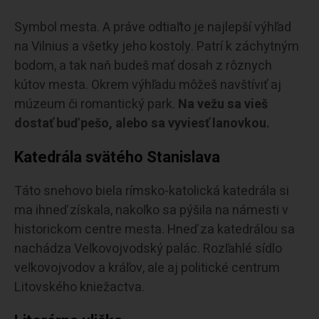
Symbol mesta. A práve odtiaľto je najlepší výhľad
na Vilnius a všetky jeho kostoly. Patrí k záchytným
bodom, a tak naň budeš mať dosah z rôznych
kútov mesta. Okrem výhľadu môžeš navštíviť aj
múzeum či romantický park.
Na vežu sa vieš
dostať buď pešo, alebo sa vyviesť lanovkou.
Katedrála svätého Stanislava
Táto snehovo biela rímsko-katolická katedrála si
ma ihneď získala, nakoľko sa pýšila na námesti v
historickom centre mesta. Hneď za katedrálou sa
nachádza Veľkovojvodský palác. Rozľahlé sídlo
veľkovojvodov a kráľov, ale aj politické centrum
Litovského kniežactva.