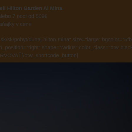
eli Hilton Garden Al Mina
alebo 7 nocí od 509€
aňajky v cene
sk/sk/pobyt/dubaj-hilton-mina“ size=“large“ bgcolor=“5f
n_position=“right“ shape=“radius“ color_class=“otw-blac
ERVOVAŤ[/otw_shortcode_button]