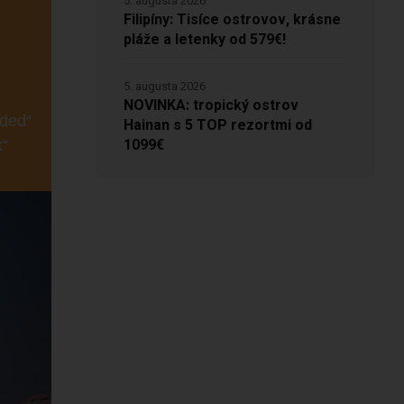
5. augusta 2026
Filipíny: Tisíce ostrovov, krásne
pláže a letenky od 579€!
5. augusta 2026
NOVINKA: tropický ostrov
bded“
Hainan s 5 TOP rezortmi od
1099€
k“