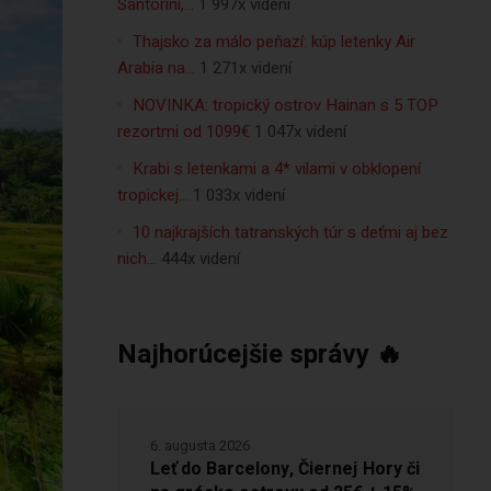
Santorini,…
1 997x videní
Thajsko za málo peňazí: kúp letenky Air
Arabia na…
1 271x videní
NOVINKA: tropický ostrov Hainan s 5 TOP
rezortmi od 1099€
1 047x videní
Krabi s letenkami a 4* vilami v obklopení
tropickej…
1 033x videní
10 najkrajších tatranských túr s deťmi aj bez
nich…
444x videní
Najhorúcejšie správy 🔥
6. augusta 2026
Leť do Barcelony, Čiernej Hory či