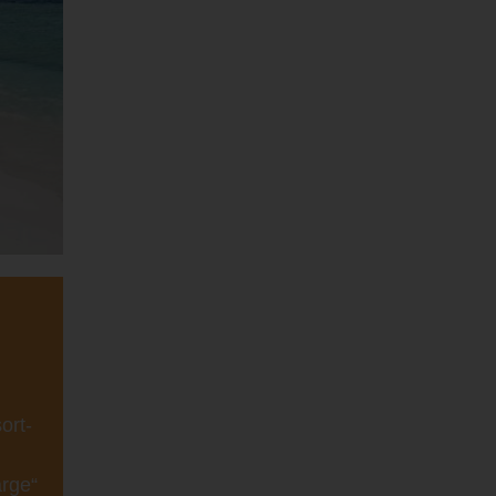
ort-
rge“