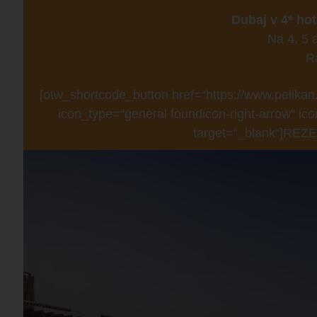
Dubaj v 4* hot
Na 4, 5 
R
[otw_shortcode_button href=“https://www.pelikan.
icon_type=“general foundicon-right-arrow“ ico
target=“_blank“]REZ