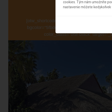
Na 6, 7 a
cookies. Tým nám umožníte použ
nastavenie môžete kedykoľvek u
Po
[otw_shortcode_button href=“https://www.p
bgcolor=“5fbded“ icon_type=“general found
color_class=“otw-black“ target=