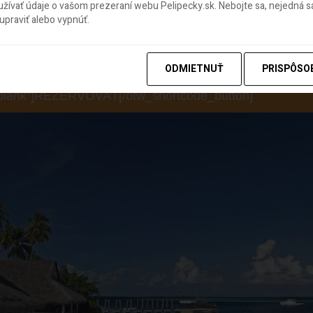
lebo 8 nocí od 1 189€
ívať údaje o vašom prezeraní webu Pelipecky.sk. Nebojte sa, nejedná sa
praviť alebo vypnúť.
lpenzia v cene
elikan.sk/sk/pobyt/maledivy-kuda-bandos“ size=“large“
ODMIETNUŤ
PRISPÔSO
icon-right-arrow“ icon_position=“right“ shape=“radius“
“_blank“]REZERVOVAŤ[/otw_shortcode_button]