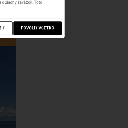
 o žiadny záväzok. Toto
BIŤ
POVOLIŤ VŠETKO