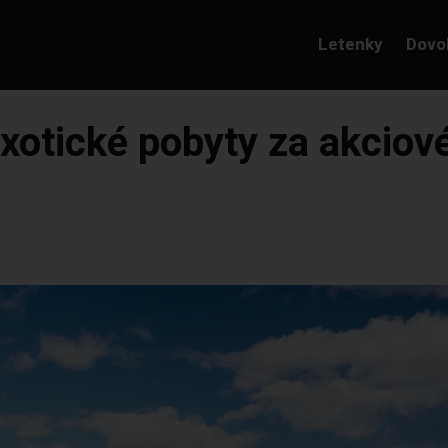
Letenky
Dovo
 exotické pobyty za akcio