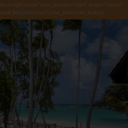
icon-right-arrow“ icon_position=“right“ shape=“radius“
“_blank“]REZERVOVAŤ[/otw_shortcode_button]