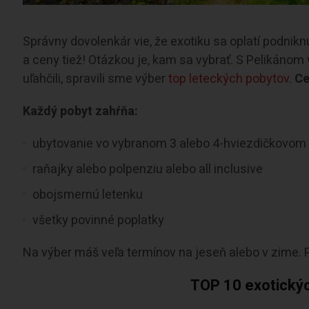
Správny dovolenkár vie, že exotiku sa oplatí podnik
a ceny tiež! Otázkou je, kam sa vybrať. S Pelikánom
uľahčili, spravili sme výber
top leteckých pobytov
.
Ce
Každý pobyt zahŕňa:
ubytovanie vo vybranom 3 alebo 4-hviezdičkovom 
raňajky alebo polpenziu alebo all inclusive
obojsmernú letenku
všetky povinné poplatky
Na výber máš veľa termínov na jeseň alebo v zime. P
TOP 10 exotickýc