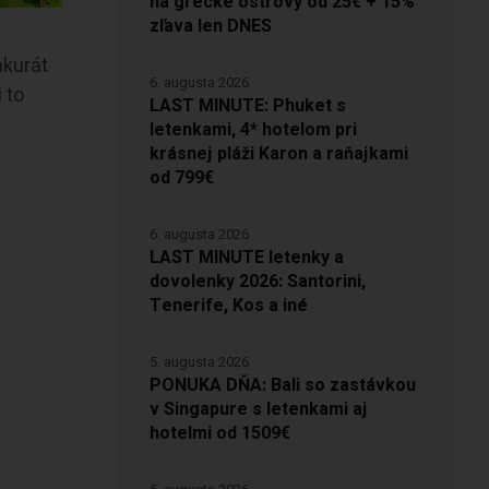
na grécke ostrovy od 25€ + 15%
zľava len DNES
akurát
6. augusta 2026
 to
LAST MINUTE: Phuket s
letenkami, 4* hotelom pri
krásnej pláži Karon a raňajkami
od 799€
6. augusta 2026
LAST MINUTE letenky a
dovolenky 2026: Santorini,
Tenerife, Kos a iné
5. augusta 2026
PONUKA DŇA: Bali so zastávkou
v Singapure s letenkami aj
hotelmi od 1509€