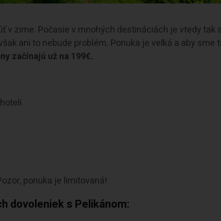
núť v zime. Počasie v mnohých destináciách je vtedy tak 
 však ani to nebude problém. Ponuka je veľká a aby sme ti
ny začínajú už na 199€.
hoteli
ozor, ponuka je limitovaná!
h dovoleniek s Pelikánom: