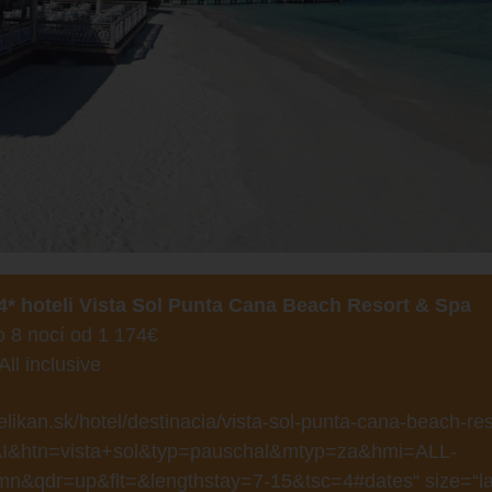
4* hoteli Vista Sol Punta Cana Beach Resort & Spa
o 8 nocí od 1 174€
All inclusive
likan.sk/hotel/destinacia/vista-sol-punta-cana-beach-res
I&htn=vista+sol&typ=pauschal&mtyp=za&hmi=ALL-
&qdr=up&flt=&lengthstay=7-15&tsc=4#dates“ size=“la