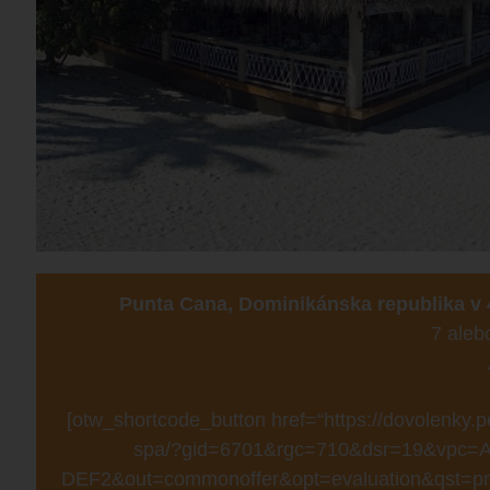
Punta Cana, Dominikánska republika v 
7 aleb
[otw_shortcode_button href=“https://dovolenky.pe
spa/?gid=6701&rgc=710&dsr=19&vpc=A
DEF2&out=commonoffer&opt=evaluation&qst=pmn