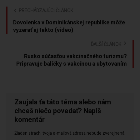
PRECHÁDZAJÚCI ČLÁNOK
Dovolenka v Dominikánskej republike môže
vyzerať aj takto (video)
ĎALŠÍ ČLÁNOK
Rusko súčasťou vakcinačného turizmu?
Pripravuje balíčky s vakcínou a ubytovaním
Zaujala ťa táto téma alebo nám
chceš niečo povedať? Napíš
komentár
Žiaden strach, tvoja e-mailová adresa nebude zverejnená.