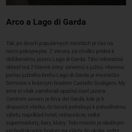
Arco a Lago di Garda
Tak, po dvoch populárnych mestách je čas na
niečo pokojnejšie. Z Verony za chvíľku prídeš k
obľúbenému jazeru Lago di Garda. Táto rekreačná
oblasť má 2 hlavné zóny: severnú a južnú. Hlavnou
perlou južného brehu Lago di Garda je mestečko
Sirmione s krásnym hradom Castello Scaligero. My
sme si však zamilovali opačnú časť jazera.
Centrom severu je Riva del Garda, kde je k
dispozícii všetko, čo turisti potrebujú k pohodlnému
výletu, napríklad hotel, reštaurácie, veľké
supermarkety, bary, kluby. Toto miesto je ideálnym
východiskovým bodom na výlety do okolia, veľmi