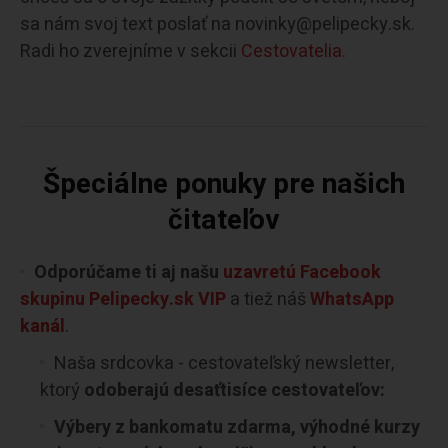
sa nám svoj text poslať na novinky@pelipecky.sk.
Radi ho zverejníme v sekcii
Cestovatelia.
Špeciálne ponuky pre našich
čitateľov
Odporúčame ti aj našu
uzavretú Facebook
skupinu Pelipecky.sk VIP
a tiež náš
WhatsApp
kanál
.
Naša srdcovka - cestovateľský newsletter,
ktorý
odoberajú desaťtisíce cestovateľov:
Výbery z bankomatu zdarma, výhodné kurzy