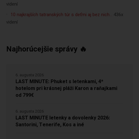
videní
10 najkrajších tatranských túr s deťmi aj bez nich…
436x
videní
Najhorúcejšie správy 🔥
6. augusta 2026
LAST MINUTE: Phuket s letenkami, 4*
hotelom pri krásnej pláži Karon a raňajkami
od 799€
6. augusta 2026
LAST MINUTE letenky a dovolenky 2026:
Santorini, Tenerife, Kos a iné