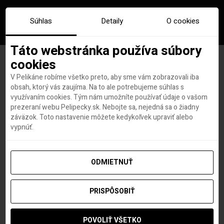
Súhlas
Detaily
O cookies
Táto webstránka používa súbory
cookies
V Pelikáne robíme všetko preto, aby sme vám zobrazovali iba
Pizza, pasta, cappuccino!
obsah, ktorý vás zaujíma. Na to ale potrebujeme súhlas s
využívaním cookies. Tým nám umožníte používať údaje o vašom
Objav krásy severného
prezeraní webu Pelipecky.sk. Nebojte sa, nejedná sa o žiadny
záväzok. Toto nastavenie môžete kedykoľvek upraviť alebo
Talianska už toto leto
vypnúť.
ODMIETNUŤ
Lovci leteniek a dovoleniek
autor
PRISPÔSOBIŤ
16. JÚNA 2021
POVOLIŤ VŠETKO