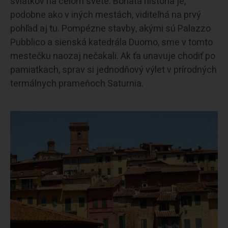
sviatkov na celom svete. Bohatá história je,
podobne ako v iných mestách, viditeľná na prvý
pohľad aj tu. Pompézne stavby, akými sú Palazzo
Pubblico a sienská katedrála Duomo, sme v tomto
mestečku naozaj nečakali. Ak ťa unavuje chodiť po
pamiatkach, sprav si jednodňový výlet v prírodných
termálnych prameňoch Saturnia.