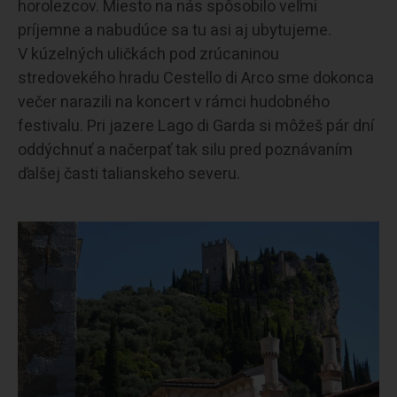
horolezcov. Miesto na nás spôsobilo veľmi
príjemne a nabudúce sa tu asi aj ubytujeme.
V kúzelných uličkách pod zrúcaninou
stredovekého hradu Cestello di Arco sme dokonca
večer narazili na koncert v rámci hudobného
festivalu. Pri jazere Lago di Garda si môžeš pár dní
oddýchnuť a načerpať tak silu pred poznávaním
ďalšej časti talianskeho severu.