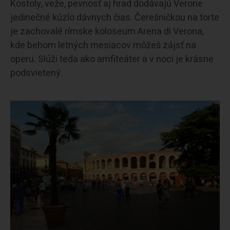
Kostoly, veže, pevnosť aj hrad dodávajú Verone
jedinečné kúzlo dávnych čias. Čerešničkou na torte
je zachovalé rímske koloseum Arena di Verona,
kde behom letných mesiacov môžeš zájsť na
operu. Slúži teda ako amfiteáter a v noci je krásne
podsvietený.