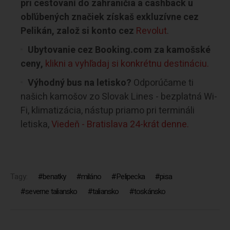
pri cestovaní do zahraničia a cashback u
obľúbených značiek získaš exkluzívne cez
Pelikán, založ si konto cez
Revolut
.
Ubytovanie cez Booking.com za kamošské
ceny,
klikni a vyhľadaj si konkrétnu destináciu.
Výhodný bus na letisko?
Odporúčame ti
našich kamošov zo Slovak Lines - bezplatná Wi-
Fi, klimatizácia, nástup priamo pri termináli
letiska,
Viedeň - Bratislava 24-krát denne.
Tagy:
benatky
miláno
Pelipecka
pisa
severne taliansko
taliansko
toskánsko