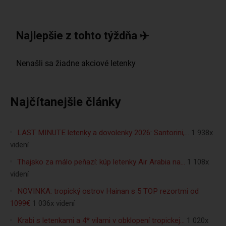
Najlepšie z tohto týždňa ✈️
Najčítanejšie články
LAST MINUTE letenky a dovolenky 2026: Santorini,…
1 938x
videní
Thajsko za málo peňazí: kúp letenky Air Arabia na…
1 108x
videní
NOVINKA: tropický ostrov Hainan s 5 TOP rezortmi od
1099€
1 036x videní
Krabi s letenkami a 4* vilami v obklopení tropickej…
1 020x