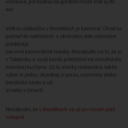
vreckové, pol hodina na gondole môže stáť aj 80
eur.
Veľkou udalosťou v Benátkach je karneval. Choď sa
pozrieť do niektorých z obchodov, kde celoročne
predávajú
čarovné karnevalové masky. Nezabudni na to, že si
v Taliansku a využi každú príležitosť na ochutnávku
miestnej kuchyne. Sú tu stovky reštaurácii, takže
vyber si jednu, objednaj si pizzu, cestoviny alebo
benátske rizoto a uži
si nebo v ústach.
Nezabudni, že
v Benátkach sa už po novom platí
vstupné
.