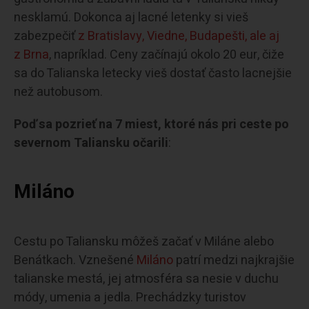
nesklamú. Dokonca aj lacné letenky si vieš
zabezpečiť
z Bratislavy, Viedne, Budapešti, ale aj
z Brna
, napríklad. Ceny začínajú okolo 20 eur, čiže
sa do Talianska letecky vieš dostať často lacnejšie
než autobusom.
Poď sa pozrieť na 7 miest, ktoré nás pri ceste po
severnom Taliansku očarili
:
Miláno
Cestu po Taliansku môžeš začať v Miláne alebo
Benátkach. Vznešené
Miláno
patrí medzi najkrajšie
talianske mestá, jej atmosféra sa nesie v duchu
módy, umenia a jedla. Prechádzky turistov