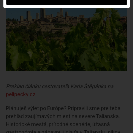
Preklad článku cestovateľa Karla Štěpánka na
pelipecky.cz
Plánuješ výlet po Európe? Pripravili sme pre teba
prehľad zaujímavých miest na severe Talianska.
Historické mestá, prírodné scenérie, úžasná
gastronómia a zábavní ľudia ťa v Taliansku nikdy