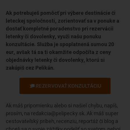
Ak potrebuješ pomôcť pri výbere destinácie či
leteckej spoločnosti, zorientovať sa v ponuke a
dostať kompletné poradenstvo pri rezervácii
letenky či dovolenky, využi našu ponuku
konzultácie. Služba je spoplatnená sumou 20
eur, avšak tá sa ti okamžite odpočíta z ceny
objednávky letenky či dovolenky, ktorú si
zakúpiš cez Pelikán.
REZERVOVAŤ KONZULTÁCIU
Ak máš pripomienku alebo si našiel chybu, napíš,
prosím, na redakcia@pelipecky.sk. Ak máš super
cestovateľský príbeh, recenziu, reportáž či blog a
chceš sa o svoje zážitky podeliť so svetom, neboj