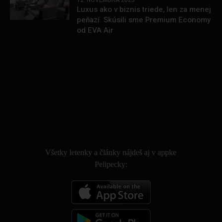
12. NOVEMBRA 2025
Luxus ako v biznis triede, len za menej
peňazí. Skúsili sme Premium Economy
od EVA Air
.
Všetky letenky a články nájdeš aj v appke
Pelipecky: