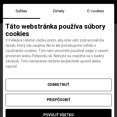
Súhlas
Detaily
O cookies
Táto webstránka používa súbory
cookies
V Pelikáne robíme všetko preto, aby sme vám zobrazovali iba
Rusko súčasťou vakcinačného
obsah, ktorý vás zaujíma. Na to ale potrebujeme súhlas s
využívaním cookies. Tým nám umožníte používať údaje o vašom
turizmu? Pripravuje balíčky s
prezeraní webu Pelipecky.sk. Nebojte sa, nejedná sa o žiadny
záväzok. Toto nastavenie môžete kedykoľvek upraviť alebo
vakcínou a ubytovaním
vypnúť.
ODMIETNUŤ
Hana Hudson
autor
16. JÚNA 2021
PRISPÔSOBIŤ
POVOLIŤ VŠETKO