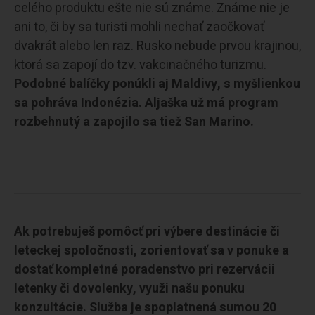
celého produktu ešte nie sú známe. Známe nie je
ani to, či by sa turisti mohli nechať zaočkovať
dvakrát alebo len raz. Rusko nebude prvou krajinou,
ktorá sa zapojí do tzv. vakcinačného turizmu.
Podobné balíčky ponúkli aj Maldivy, s myšlienkou
sa pohráva Indonézia. Aljaška už má program
rozbehnutý a zapojilo sa tiež San Marino.
Ak potrebuješ pomôcť pri výbere destinácie či
leteckej spoločnosti, zorientovať sa v ponuke a
dostať kompletné poradenstvo pri rezervácii
letenky či dovolenky, využi našu ponuku
konzultácie. Služba je spoplatnená sumou 20