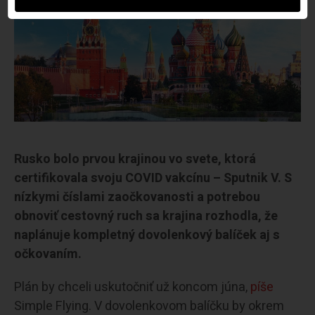
Rusko bolo prvou krajinou vo svete, ktorá
certifikovala svoju COVID vakcínu – Sputnik V. S
nízkymi číslami zaočkovanosti a potrebou
obnoviť cestovný ruch sa krajina rozhodla, že
naplánuje kompletný dovolenkový balíček aj s
očkovaním.
Plán by chceli uskutočniť už koncom júna,
píše
Simple Flying. V dovolenkovom balíčku by okrem