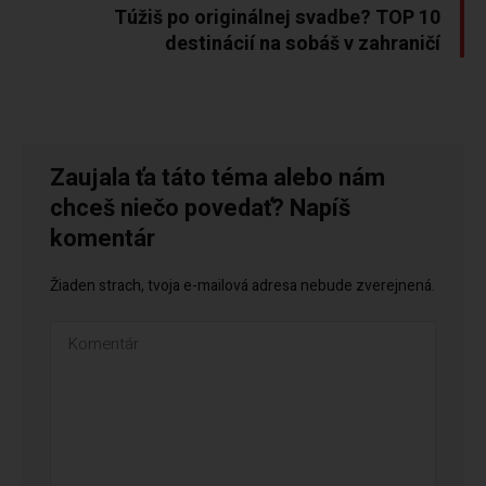
Túžiš po originálnej svadbe? TOP 10
destinácií na sobáš v zahraničí
Zaujala ťa táto téma alebo nám
chceš niečo povedať? Napíš
komentár
Žiaden strach, tvoja e-mailová adresa nebude zverejnená.