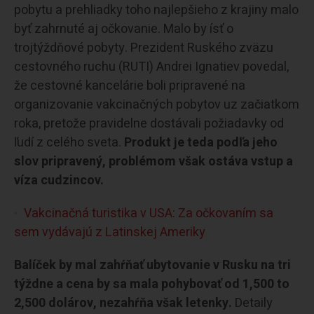
pobytu a prehliadky toho najlepšieho z krajiny malo
byť zahrnuté aj očkovanie. Malo by ísť o
trojtýždňové pobyty. Prezident Ruského zväzu
cestovného ruchu (RUTI) Andrei Ignatiev povedal,
že cestovné kancelárie boli pripravené na
organizovanie vakcinačných pobytov uz začiatkom
roka, pretože pravidelne dostávali požiadavky od
ľudí z celého sveta.
Produkt je teda podľa jeho
slov pripravený, problémom však ostáva vstup a
víza cudzincov.
Vakcinačná turistika v USA: Za očkovaním sa
sem vydávajú z Latinskej Ameriky
Balíček by mal zahŕňať ubytovanie v Rusku na tri
týždne a cena by sa mala pohybovať od 1,500 to
2,500 dolárov, nezahŕňa však letenky.
Detaily