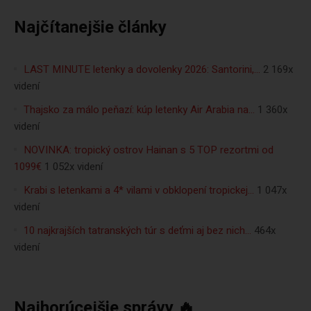
Najčítanejšie články
LAST MINUTE letenky a dovolenky 2026: Santorini,…
2 169x
videní
Thajsko za málo peňazí: kúp letenky Air Arabia na…
1 360x
videní
NOVINKA: tropický ostrov Hainan s 5 TOP rezortmi od
1099€
1 052x videní
Krabi s letenkami a 4* vilami v obklopení tropickej…
1 047x
videní
10 najkrajších tatranských túr s deťmi aj bez nich…
464x
videní
Najhorúcejšie správy 🔥