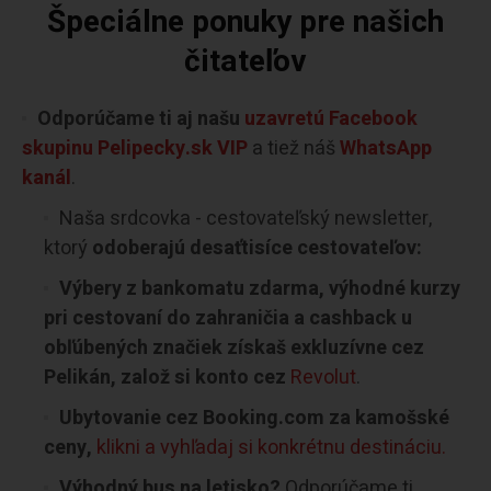
Špeciálne ponuky pre našich
čitateľov
Odporúčame ti aj našu
uzavretú Facebook
skupinu Pelipecky.sk VIP
a tiež náš
WhatsApp
kanál
.
Naša srdcovka - cestovateľský newsletter,
ktorý
odoberajú desaťtisíce cestovateľov:
Výbery z bankomatu zdarma, výhodné kurzy
pri cestovaní do zahraničia a cashback u
obľúbených značiek získaš exkluzívne cez
Pelikán, založ si konto cez
Revolut
.
Ubytovanie cez Booking.com za kamošské
ceny,
klikni a vyhľadaj si konkrétnu destináciu.
Výhodný bus na letisko?
Odporúčame ti