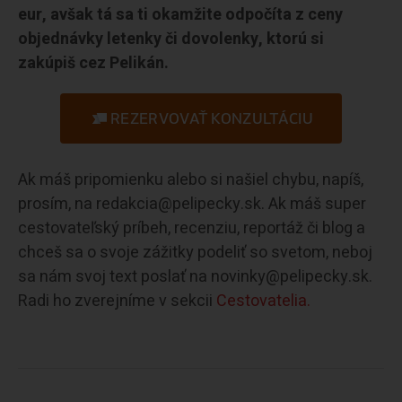
eur, avšak tá sa ti okamžite odpočíta z ceny
objednávky letenky či dovolenky, ktorú si
zakúpiš cez Pelikán.
REZERVOVAŤ KONZULTÁCIU
Ak máš pripomienku alebo si našiel chybu, napíš,
prosím, na redakcia@pelipecky.sk. Ak máš super
cestovateľský príbeh, recenziu, reportáž či blog a
chceš sa o svoje zážitky podeliť so svetom, neboj
sa nám svoj text poslať na novinky@pelipecky.sk.
Radi ho zverejníme v sekcii
Cestovatelia.