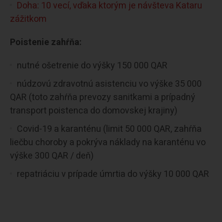
Doha: 10 vecí, vďaka ktorým je návšteva Kataru
zážitkom
Poistenie zahŕňa:
nutné ošetrenie do výšky 150 000 QAR
núdzovú zdravotnú asistenciu vo výške 35 000
QAR (toto zahŕňa prevozy sanitkami a prípadný
transport poistenca do domovskej krajiny)
Covid-19 a karanténu (limit 50 000 QAR, zahŕňa
liečbu choroby a pokrýva náklady na karanténu vo
výške 300 QAR / deň)
repatriáciu v prípade úmrtia do výšky 10 000 QAR