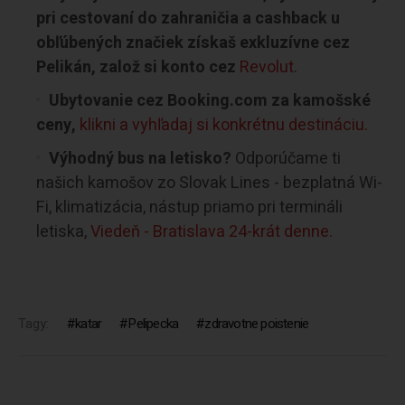
pri cestovaní do zahraničia a cashback u
obľúbených značiek získaš exkluzívne cez
Pelikán, založ si konto cez
Revolut
.
Ubytovanie cez Booking.com za kamošské
ceny,
klikni a vyhľadaj si konkrétnu destináciu.
Výhodný bus na letisko?
Odporúčame ti
našich kamošov zo Slovak Lines - bezplatná Wi-
Fi, klimatizácia, nástup priamo pri termináli
letiska,
Viedeň - Bratislava 24-krát denne.
Tagy:
katar
Pelipecka
zdravotne poistenie