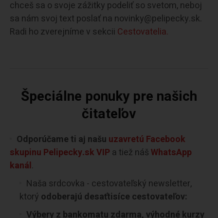
chceš sa o svoje zážitky podeliť so svetom, neboj
sa nám svoj text poslať na novinky@pelipecky.sk.
Radi ho zverejníme v sekcii
Cestovatelia.
Špeciálne ponuky pre našich
čitateľov
Odporúčame ti aj našu
uzavretú Facebook
skupinu Pelipecky.sk VIP
a tiež náš
WhatsApp
kanál
.
Naša srdcovka - cestovateľský newsletter,
ktorý
odoberajú desaťtisíce cestovateľov:
Výbery z bankomatu zdarma, výhodné kurzy