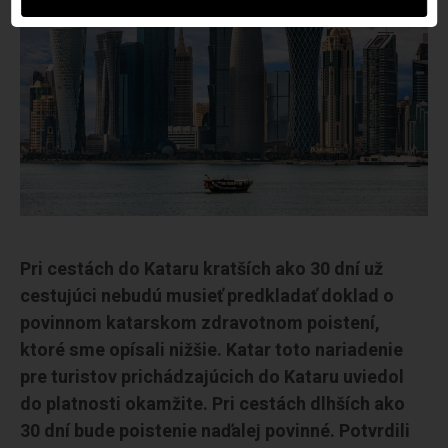
Pri cestách do Kataru kratších ako 30 dní už
cestujúci nebudú musieť predkladať doklad o
povinnom katarskom zdravotnom poistení,
ktoré sme opísali nižšie. Katar toto nariadenie
pre turistov prichádzajúcich do Kataru uviedol
do platnosti okamžite. Pri cestách dlhších ako
30 dní bude poistenie naďalej povinné. Potvrdili