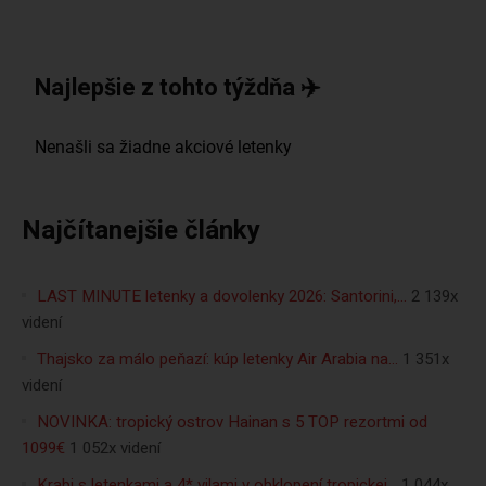
Najlepšie z tohto týždňa ✈️
Najčítanejšie články
LAST MINUTE letenky a dovolenky 2026: Santorini,…
2 139x
videní
Thajsko za málo peňazí: kúp letenky Air Arabia na…
1 351x
videní
NOVINKA: tropický ostrov Hainan s 5 TOP rezortmi od
1099€
1 052x videní
Krabi s letenkami a 4* vilami v obklopení tropickej…
1 044x