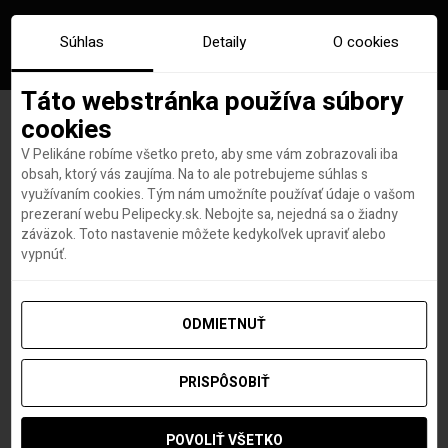
Súhlas
Detaily
O cookies
Táto webstránka používa súbory
cookies
V Pelikáne robíme všetko preto, aby sme vám zobrazovali iba
Pri ceste do Kataru kratšej
obsah, ktorý vás zaujíma. Na to ale potrebujeme súhlas s
využívaním cookies. Tým nám umožníte používať údaje o vašom
ako 30 dní už netreba povinné
prezeraní webu Pelipecky.sk. Nebojte sa, nejedná sa o žiadny
záväzok. Toto nastavenie môžete kedykoľvek upraviť alebo
zdravotné poistenie
vypnúť.
ODMIETNUŤ
Hana Hudson
autor
7. MARCA 2023
PRISPÔSOBIŤ
POVOLIŤ VŠETKO