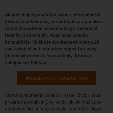
Ak potrebuješ pomôcť pri výbere destinácie či
leteckej spoločnosti, zorientovať sa v ponuke a
dostať kompletné poradenstvo pri rezervácii
letenky či dovolenky, využi našu ponuku
konzultácie. Služba je spoplatnená sumou 20
eur, avšak tá sa ti okamžite odpočíta z ceny
objednávky letenky či dovolenky, ktorú si
zakúpiš cez Pelikán.
REZERVOVAŤ KONZULTÁCIU
Ak máš pripomienku alebo si našiel chybu, napíš,
prosím, na redakcia@pelipecky.sk. Ak máš super
cestovateľský príbeh, recenziu, reportáž či blog a