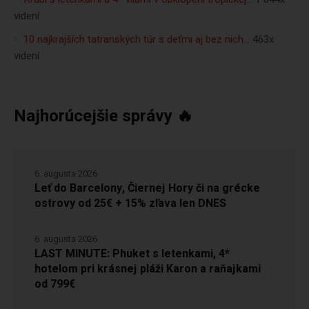
videní
10 najkrajších tatranských túr s deťmi aj bez nich…
463x
videní
Najhorúcejšie správy 🔥
6. augusta 2026
Leť do Barcelony, Čiernej Hory či na grécke
ostrovy od 25€ + 15% zľava len DNES
6. augusta 2026
LAST MINUTE: Phuket s letenkami, 4*
hotelom pri krásnej pláži Karon a raňajkami
od 799€