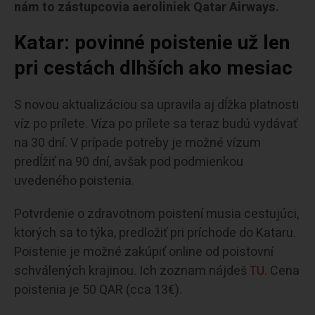
nám to zástupcovia aeroliniek Qatar Airways.
Katar: povinné poistenie už len
pri cestách dlhších ako mesiac
S novou aktualizáciou sa upravila aj dĺžka platnosti
víz po prílete. Víza po prílete sa teraz budú vydávať
na 30 dní. V prípade potreby je možné vízum
predĺžiť na 90 dní, avšak pod podmienkou
uvedeného poistenia.
Potvrdenie o zdravotnom poistení musia cestujúci,
ktorých sa to týka, predložiť pri príchode do Kataru.
Poistenie je možné zakúpiť online od poistovní
schválených krajinou. Ich zoznam nájdeš
TU
. Cena
poistenia je 50 QAR (cca 13€).