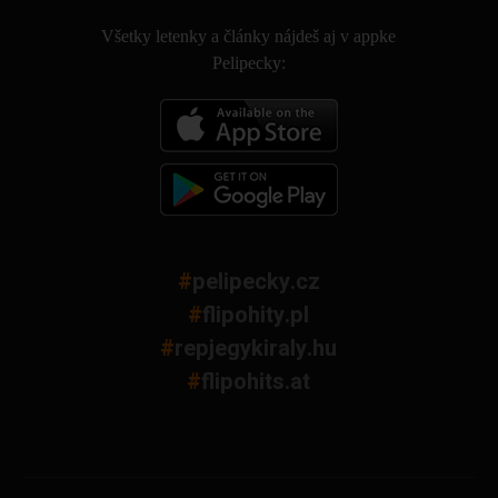
Všetky letenky a články nájdeš aj v appke
Pelipecky:
#
pelipecky.cz
#
flipohity.pl
#
repjegykiraly.hu
#
flipohits.at