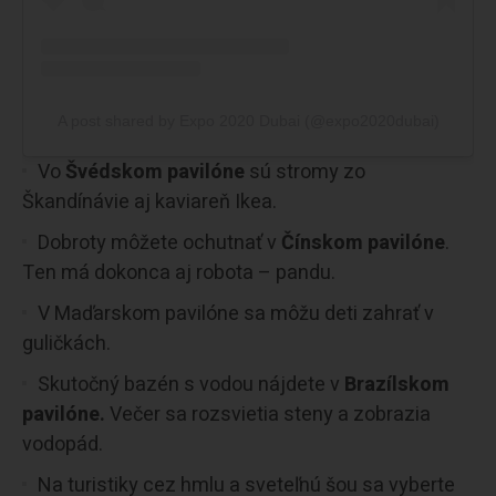
A post shared by Expo 2020 Dubai (@expo2020dubai)
Vo
Švédskom pavilóne
sú stromy zo
Škandínávie aj kaviareň Ikea.
Dobroty môžete ochutnať v
Čínskom pavilóne
.
Ten má dokonca aj robota – pandu.
V Maďarskom pavilóne sa môžu deti zahrať v
guličkách.
Skutočný bazén s vodou nájdete v
Brazílskom
pavilóne.
Večer sa rozsvietia steny a zobrazia
vodopád.
Na turistiky cez hmlu a sveteľnú šou sa vyberte