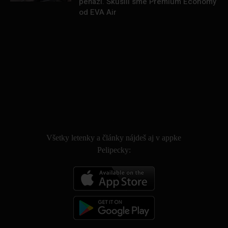
peňazí. Skúsili sme Premium Economy
od EVA Air
.
Všetky letenky a články nájdeš aj v appke
Pelipecky: