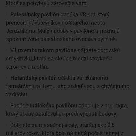
ktoré sa pohybujú zároveň s vami.
Palestínsky pavilón
ponúka VR set, ktorý
prenesie návštevníkov do Starého mesta
Jeruzalema. Malé nádoby v pavilóne umožňujú
spoznať vône palestínskeho ovocia a byliniek.
V
Luxemburskom pavilóne
nájdete obrovskú
šmykľavku, ktorá sa skrúca medzi stovkami
stromov a rastlín.
Holandský pavilón
učí deti vertikálnemu
farmárčeniu aj tomu, ako získať vodu z obyčajného
vzduchu.
Fasáda
Indického pavilónu
odhaľuje v noci tigra,
ktorý akoby potuloval po prednej časti budovy.
Dotknite sa mesačnej skaly, staršej ako 3,5
miliardy rokov, ktorá bola nájdená počas jednej z