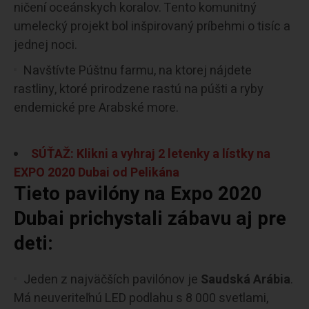
ničení oceánskych koralov. Tento komunitný
umelecký projekt bol inšpirovaný príbehmi o tisíc a
jednej noci.
Navštívte Púštnu farmu, na ktorej nájdete
rastliny, ktoré prirodzene rastú na púšti a ryby
endemické pre Arabské more.
SÚŤAŽ: Klikni a vyhraj 2 letenky a lístky na
EXPO 2020 Dubai od Pelikána
Tieto pavilóny na Expo 2020
Dubai prichystali zábavu aj pre
deti:
Jeden z najväčších pavilónov je
Saudská Arábia
.
Má neuveriteľnú LED podlahu s 8 000 svetlami,