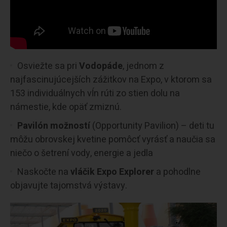
Osviežte sa pri
Vodopáde
, jednom z
najfascinujúcejších zážitkov na Expo, v ktorom sa
153 individuálnych vĺn rúti zo stien dolu na
námestie, kde opäť zmiznú.
Pavilón možností
(Opportunity Pavilion) – deti tu
môžu obrovskej kvetine pomôcť vyrásť a naučia sa
niečo o šetrení vody, energie a jedla
Naskočte na
vláčik Expo Explorer
a pohodlne
objavujte tajomstvá výstavy.