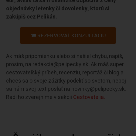
eur, avšak tá sa ti okamžite odpočíta z ceny
objednávky letenky či dovolenky, ktorú si
zakúpiš cez Pelikán.
REZERVOVAŤ KONZULTÁCIU
Ak máš pripomienku alebo si našiel chybu, napíš,
prosím, na redakcia@pelipecky.sk. Ak máš super
cestovateľský príbeh, recenziu, reportáž či blog a
chceš sa o svoje zážitky podeliť so svetom, neboj
sa nám svoj text poslať na novinky@pelipecky.sk.
Radi ho zverejníme v sekcii
Cestovatelia.