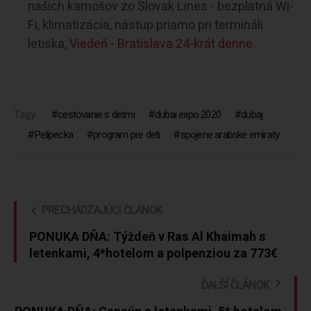
našich kamošov zo Slovak Lines - bezplatná Wi-
Fi, klimatizácia, nástup priamo pri termináli
letiska,
Viedeň - Bratislava 24-krát denne.
Tagy:
cestovanie s detmi
dubai expo 2020
dubaj
Pelipecka
program pre deti
spojene arabske emiraty
PRECHÁDZAJÚCI ČLÁNOK
PONUKA DŇA: Týždeň v Ras Al Khaimah s
letenkami, 4*hotelom a polpenziou za 773€
ĎALŠÍ ČLÁNOK