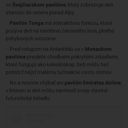
vo
Švajčiarskom pavilóne
, ktorý zobrazuje deň
starnúci do večera ponad Alpy.
Pavilón Tonga
má interaktívnu funkciu, ktorá
pozýva deti na návštevu čarovného lesa, plného
pohybových senzorov.
Pred vstupom na Antarktídu sa v
Monackom
pavilóne
prejdete chodbami pokrytými zrkadlami,
ktoré fungujú ako kaleidoskop. Deti môžu tiež
pomôcť nájsť malému tučniakovi cestu domov.
No a nesmie chýbať ani
pavilón Emirates Airline
,
v ktorom si deti môžu navrhnúť svoje vlastné
futuristické lietadlo.