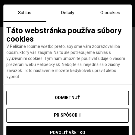
Súhlas
Detaily
O cookies
Táto webstránka používa súbory
cookies
V Pelikáne robíme všetko preto, aby sme vám zobrazovali iba
Čo zažiť na Expo 2020 Dubai s
obsah, ktorý vás zaujíma. Na to ale potrebujeme súhlas s
využívaním cookies. Tým nám umožníte používať údaje o vašom
deťmi? Tieto aktivity
prezeraní webu Pelipecky.sk. Nebojte sa, nejedná sa o žiadny
záväzok. Toto nastavenie môžete kedykoľvek upraviť alebo
nevynechajte
vypnúť.
ODMIETNUŤ
Hana Hudson
autor
28. OKTÓBRA 2021
PRISPÔSOBIŤ
POVOLIŤ VŠETKO