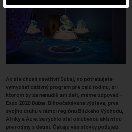
Ak ste chceli navštíviť Dubaj, no potrebujete
vymyslieť záživný program pre celú rodinu, pri
ktorom by sa nenudili ani deti, máme odpoveď –
Expo 2020 Dubai. Dlhoočakávaná výstava, prvá
svojho druhu
v rámci regiónu Blízkeho Východu,
Afriky a Ázie
,
sa rýchlo stal obľúbenou aktivitou
pre rodiny s deťmi.
Čakajú vás stovky podujatí