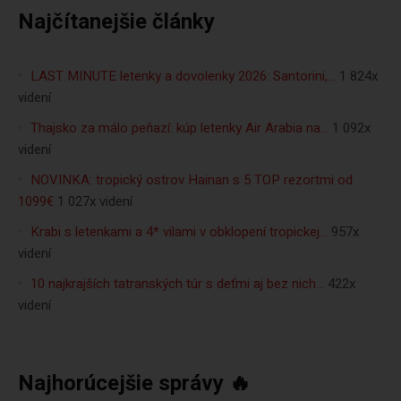
Najčítanejšie články
LAST MINUTE letenky a dovolenky 2026: Santorini,…
1 824x
videní
Thajsko za málo peňazí: kúp letenky Air Arabia na…
1 092x
videní
NOVINKA: tropický ostrov Hainan s 5 TOP rezortmi od
1099€
1 027x videní
Krabi s letenkami a 4* vilami v obklopení tropickej…
957x
videní
10 najkrajších tatranských túr s deťmi aj bez nich…
422x
videní
Najhorúcejšie správy 🔥