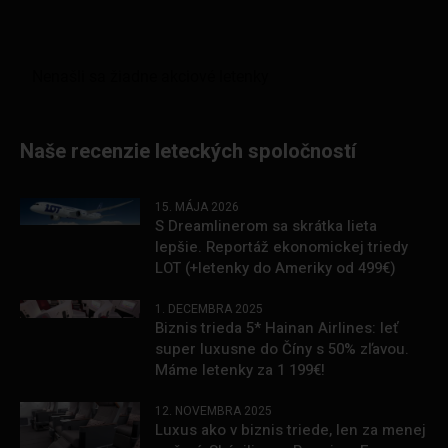
Naše recenzie leteckých spoločností
15. MÁJA 2026
S Dreamlinerom sa skrátka lieta
lepšie. Reportáž ekonomickej triedy
LOT (+letenky do Ameriky od 499€)
1. DECEMBRA 2025
Biznis trieda 5* Hainan Airlines: leť
super luxusne do Číny s 50% zľavou.
Máme letenky za 1 199€!
12. NOVEMBRA 2025
Luxus ako v biznis triede, len za menej