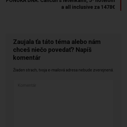
PONUKA DŇA: Cancún s letenkami, 5* hotelom
a all inclusive za 1478€
Zaujala ťa táto téma alebo nám
chceš niečo povedať? Napíš
komentár
Žiaden strach, tvoja e-mailová adresa nebude zverejnená.