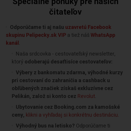
Špeciálne ponuky pre našich
čitateľov
Odporúčame ti aj našu
uzavretú Facebook
skupinu Pelipecky.sk VIP
a tiež náš
WhatsApp
kanál
.
Naša srdcovka - cestovateľský newsletter,
ktorý
odoberajú desaťtisíce cestovateľov:
Výbery z bankomatu zdarma, výhodné kurzy
pri cestovaní do zahraničia a cashback u
obľúbených značiek získaš exkluzívne cez
Pelikán, založ si konto cez
Revolut
.
Ubytovanie cez Booking.com za kamošské
ceny,
klikni a vyhľadaj si konkrétnu destináciu.
Výhodný bus na letisko?
Odporúčame ti