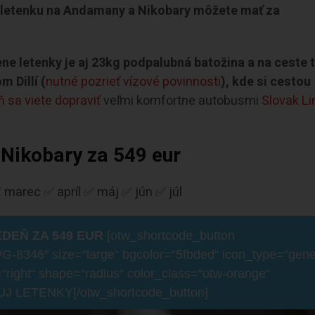
letenku na Andamany a Nikobary môžete mať za
 cene letenky je aj 23kg podpalubná batožina a na ceste 
 Dillí (
nutné pozrieť vízové povinnosti
), kde si cestou
ň sa viete dopraviť
veľmi komfortne autobusmi
Slovak Li
Nikobary za 549 eur
 marec ✅ apríl ✅ máj ✅ jún ✅ júl
EDEŇ ZA 549 EUR
[otw_shortcode_button
a/G-8346″ size=“large“ bgcolor=“5fbded“ icon_type=“gene
=“right“ shape=“radius“ color_class=“otw-orange“
UJ LETENKY[/otw_shortcode_button]