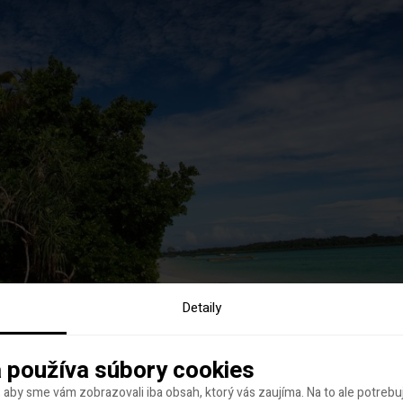
Detaily
 používa súbory cookies
 aby sme vám zobrazovali iba obsah, ktorý vás zaujíma. Na to ale potreb