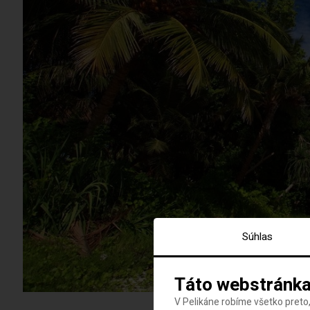
Súhlas
Táto webstránka
V Pelikáne robíme všetko preto,