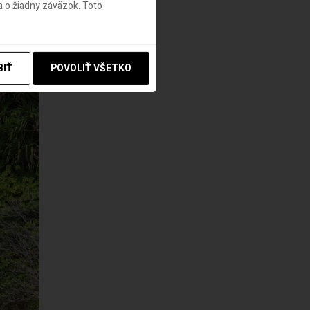
 o žiadny záväzok. Toto
BIŤ
POVOLIŤ VŠETKO