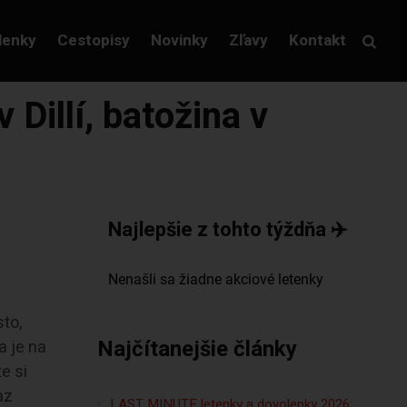
lenky
Cestopisy
Novinky
Zľavy
Kontakt
Dillí, batožina v
Najlepšie z tohto týždňa ✈️
sto,
Najčítanejšie články
a je na
e si
az
LAST MINUTE letenky a dovolenky 2026: