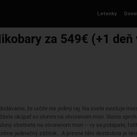
Letenky
Dovo
kobary za 549€ (+1 deň v 
dodávame, že určite nie jediný raj. Na svete existuje mie
môžete okúpať so slonmi na otvorenom mori. Slonia sprch
lony stretnete na otvorenom mori – vy sa potápate, fotít
ríme jedinečný zážitok… A presne táto destinácia je ter