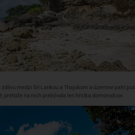
 zálivu medzi Srí Lankou a Thajskom a územne patrí pod
, pretože na nich prebývala len hŕstka domorodcov.