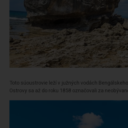
Toto súoustrovie leží v južných vodách Bengálskeho
Ostrovy sa až do roku 1858 označovali za neobývané