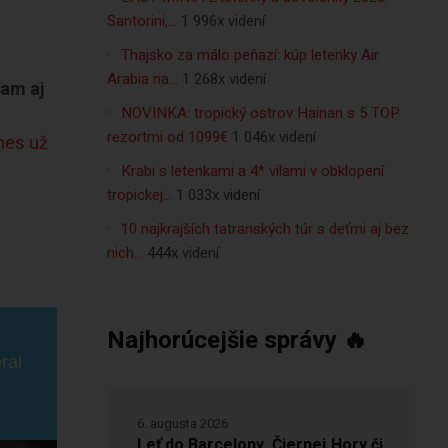
Santorini,…
1 996x videní
Thajsko za málo peňazí: kúp letenky Air
Arabia na…
1 268x videní
tam aj
NOVINKA: tropický ostrov Hainan s 5 TOP
rezortmi od 1099€
1 046x videní
nes už
Krabi s letenkami a 4* vilami v obklopení
tropickej…
1 033x videní
10 najkrajších tatranských túr s deťmi aj bez
nich…
444x videní
Najhorúcejšie správy 🔥
ral
6. augusta 2026
Leť do Barcelony, Čiernej Hory či