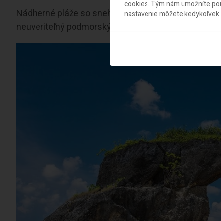
cookies. Tým nám umožníte použ
Nádherné pláže so snehobielym pieskom, priezračné
nastavenie môžete kedykoľvek u
neuveriteľný podmorský svet, slnko, palmy a vy. Tak