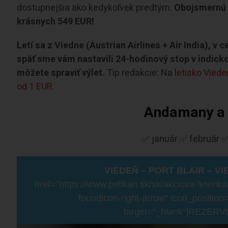
dostupnejšia ako kedykoľvek predtým.
Obojsmernú 
krásnych 549 EUR!
Letí sa z Viedne (Austrian Airlines + Air India), v
späť sme vám nastavili 24-hodinový stop v indickom
môžete spraviť výlet.
Tip redakcie: Na
letisko Viede
od 1 EUR
.
Andamany a 
✅ január ✅ február ✅
VIEDEŇ – PORT BLAIR – VI
href=“https://www.pelikan.sk/sk/akciova-letenk
foundicon-right-arrow“ icon_position
target=“_blank“]REZERV