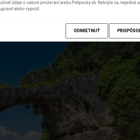
ívať údaje o vašom prezeraní webu Pelipecky.sk. Nebojte sa, nejedná sa
, tyrkysové more s nádhernými koralovými útesmi,
praviť alebo vypnúť.
 vyzerá dovolenka v skutočnej exotike.
ODMIETNUŤ
PRISPÔSO