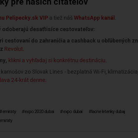
y pre našich čitateľov
u Pelipecky.sk VIP
a tiež náš
WhatsApp kanál
.
ý
odoberajú desaťtisíce cestovateľov:
i cestovaní do zahraničia a cashback u obľúbených z
ez
Revolut
.
ny,
klikni a vyhľadaj si konkrétnu destináciu.
kamošov zo Slovak Lines - bezplatná Wi-Fi, klimatizácia
slava 24-krát denne.
emiraty
expo 2020 dubai
expo dubai
lacne letenky dubaj
emiraty