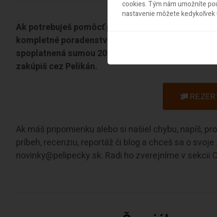
cookies. Tým nám umožníte použ
nastavenie môžete kedykoľvek u
Ak potrebuješ pomôcť pri výbere destinácie či let
kompletné poradenstvo pri rezervácii letenky či d
spoplatnená sumou 20 eur, avšak tá sa ti okamžite
zakúpiš cez Pelikán.
REZER
Ak máš pripomienku alebo si našiel chybu, napíš, p
príbeh, recenziu, reportáž či blog a chceš sa o svoj
novinky@pelipecky.sk. Radi ho zverejníme v sekcii
C