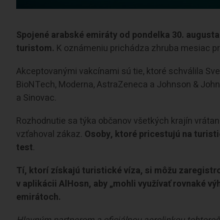
Spojené arabské emiráty od pondelka 30. augusta
turistom.
K oznámeniu prichádza zhruba mesiac pr
Akceptovanými vakcínami sú tie, ktoré schválila Sve
BioNTech, Moderna, AstraZeneca a Johnson & Johnso
a Sinovac.
Rozhodnutie sa týka občanov všetkých krajín vrátane
vzťahoval zákaz.
Osoby, ktoré pricestujú na turist
test
.
Tí, ktorí získajú turistické víza, si môžu zaregis
v aplikácii AlHosn, aby „mohli využívať rovnaké v
emirátoch.