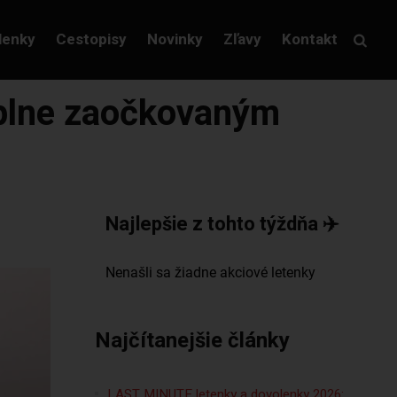
lenky
Cestopisy
Novinky
Zľavy
Kontakt
 plne zaočkovaným
Najlepšie z tohto týždňa ✈️
Najčítanejšie články
LAST MINUTE letenky a dovolenky 2026: