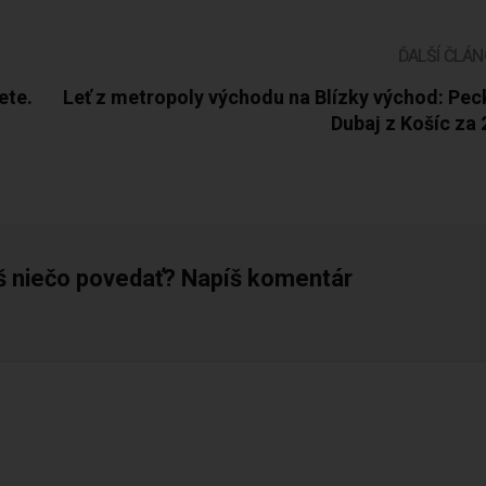
ĎALŠÍ ČLÁ
ete.
Leť z metropoly východu na Blízky východ: Pe
Dubaj z Košíc za
š niečo povedať? Napíš komentár