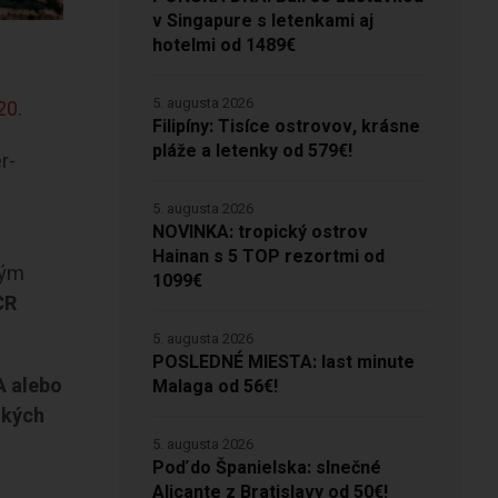
v Singapure s letenkami aj
hotelmi od 1489€
5. augusta 2026
20
.
Filipíny: Tisíce ostrovov, krásne
pláže a letenky od 579€!
r-
5. augusta 2026
NOVINKA: tropický ostrov
Hainan s 5 TOP rezortmi od
tým
1099€
CR
5. augusta 2026
POSLEDNÉ MIESTA: last minute
A alebo
Malaga od 56€!
ských
5. augusta 2026
Poď do Španielska: slnečné
Alicante z Bratislavy od 50€!