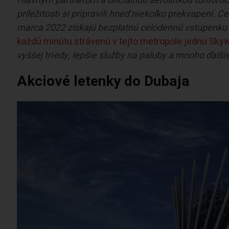
Hlavným partnerom a oficiálnou aerolinkou tohtoro
príležitosti si pripravili hneď niekoľko prekvapení. C
marca 2022 získajú bezplatnú celodennú vstupenku
každú minútu strávenú v tejto metropole jednu Sky
vyššej triedy, lepšie služby na paluby a mnoho ďalši
Akciové letenky do Dubaja