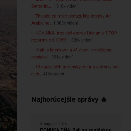
Santorini,…
1 818x videní
Thajsko za málo peňazí: kúp letenky Air
Arabia na…
1 083x videní
NOVINKA: tropický ostrov Hainan s 5 TOP
rezortmi od 1099€
1 026x videní
Krabi s letenkami a 4* vilami v obklopení
tropickej…
931x videní
10 najkrajších tatranských túr s deťmi aj bez
nich…
416x videní
Najhorúcejšie správy 🔥
5. augusta 2026
PONUKA DŇA: Bali so zastávkou