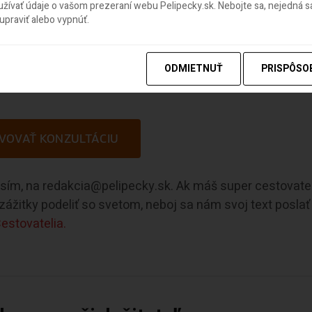
ívať údaje o vašom prezeraní webu Pelipecky.sk. Nebojte sa, nejedná sa
praviť alebo vypnúť.
eckej spoločnosti, zorientovať sa v ponuke a dostať
ovolenky, využi našu ponuku konzultácie. Služba je
ODMIETNUŤ
PRISPÔSO
 odpočíta z ceny objednávky letenky či dovolenky, kto
VOVAŤ KONZULTÁCIU
rosím, na redakcia@pelipecky.sk. Ak máš super cestovate
e zážitky podeliť so svetom, neboj sa nám svoj text poslať
estovatelia.