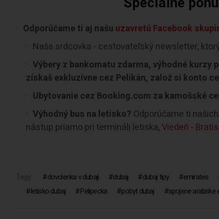
Špeciálne ponuk
Odporúčame ti aj našu
uzavretú Facebook skupin
Naša srdcovka - cestovateľský newsletter, ktor
Výbery z bankomatu zdarma, výhodné kurzy pr
získaš exkluzívne cez Pelikán, založ si konto c
Ubytovanie cez Booking.com za kamošské ce
Výhodný bus na letisko?
Odporúčame ti našich 
nástup priamo pri termináli letiska,
Viedeň - Brati
Tagy:
dovolenka v dubaji
dubaj
dubaj tipy
emirates
letisko dubaj
Pelipecka
pobyt dubaj
spojene arabske 