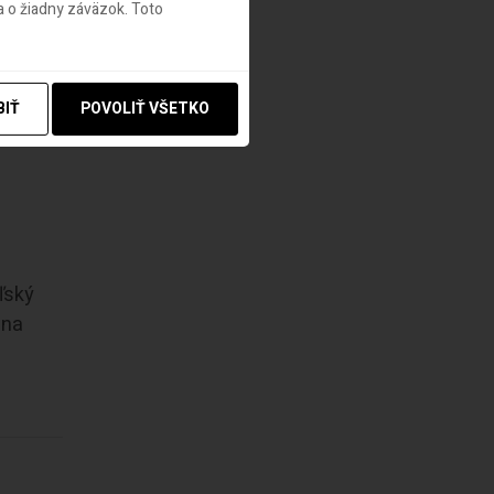
 o žiadny záväzok. Toto
BIŤ
POVOLIŤ VŠETKO
rú si
ľský
 na