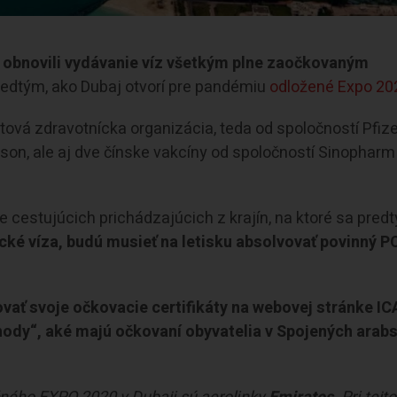
 obnovili vydávanie víz všetkým plne zaočkovaným
edtým, ako Dubaj otvorí pre pandémiu
odložené Expo 20
tová zdravotnícka organizácia, teda od spoločností Pfize
n, ale aj dve čínske vakcíny od spoločností Sinopharm
 cestujúcich prichádzajúcich z krajín, na ktoré sa pred
ické víza, budú musieť na letisku absolvovať povinný P
trovať svoje očkovacie certifikáty na webovej stránke IC
ýhody“, aké majú očkovaní obyvatelia v Spojených arab