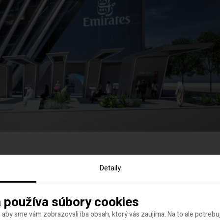
Detaily
 používa súbory cookies
 aby sme vám zobrazovali iba obsah, ktorý vás zaujíma. Na to ale potreb