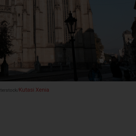
Kutasi Xenia
tterstock/