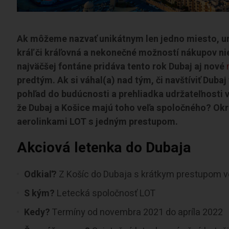
Ak môžeme nazvať unikátnym len jedno miesto, urči
kráľ či kráľovná a nekonečné možností nákupov nie
najväčšej fontáne pridáva tento rok Dubaj aj nové
predtým.
Ak si váhal(a) nad tým, či navštíviť Duba
pohľad do budúcnosti a prehliadka udržateľnosti v
že Dubaj a Košice majú toho veľa spoločného? Okr
aerolinkami LOT s jedným prestupom.
Akciová letenka do Dubaja
Odkiaľ?
Z Košíc do Dubaja s krátkym prestupom 
S kým?
Letecká spoločnosť LOT
Kedy?
Termíny od novembra 2021 do apríla 2022