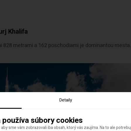
rj Khalifa
ojimi 828 metrami a 162 poschodiami je dominantou mesta
Detaily
 používa súbory cookies
 aby sme vám zobrazovali iba obsah, ktorý vás zaujíma. Na to ale potreb