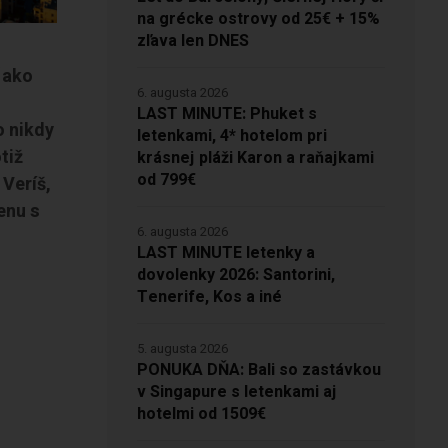
na grécke ostrovy od 25€ + 15%
zľava len DNES
 ako
6. augusta 2026
LAST MINUTE: Phuket s
o nikdy
letenkami, 4* hotelom pri
tiž
krásnej pláži Karon a raňajkami
od 799€
. Veríš,
enu s
6. augusta 2026
LAST MINUTE letenky a
dovolenky 2026: Santorini,
Tenerife, Kos a iné
5. augusta 2026
PONUKA DŇA: Bali so zastávkou
v Singapure s letenkami aj
hotelmi od 1509€