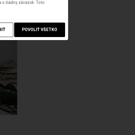
 o žiadny záväzok. Toto
BIŤ
POVOLIŤ VŠETKO