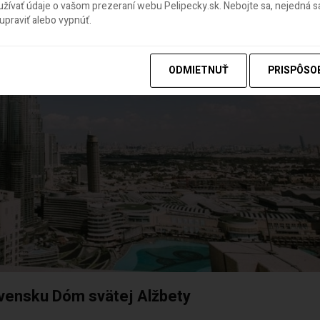
ívať údaje o vašom prezeraní webu Pelipecky.sk. Nebojte sa, nejedná sa
praviť alebo vypnúť.
ODMIETNUŤ
PRISPÔSO
ovensku Dóm svätej Alžbety