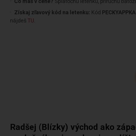
Čo máš v cene?
Spiatočnú letenku, príručnú batoži
Získaj zľavový kód na letenku:
Kód
PECKYAPPK
nájdeš
TU
.
Radšej (Blízky) východ ako zápa