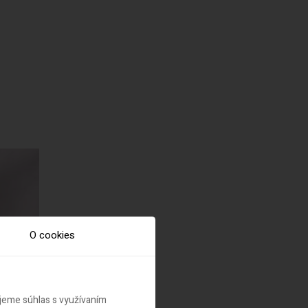
.
O cookies
ujeme súhlas s využívaním