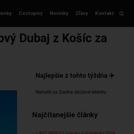
lenky
Cestopisy
Novinky
Zľavy
Kontakt
ový Dubaj z Košíc za
Najlepšie z tohto týždňa ✈️
Najčítanejšie články
LAST MINUTE letenky a dovolenky 2026: