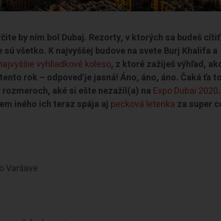
te by ním bol Dubaj. Rezorty, v ktorých sa budeš cítiť
 sú všetko. K najvyššej budove na svete Burj Khalifa a
najvyššie vyhliadkové koleso
, z ktoré zažiješ výhľad, ak
j tento rok – odpoveď je jasná! Áno, áno, áno. Čaká ťa to
 rozmeroch, aké si ešte nezažil(a) na
Expo Dubai 2020
em iného ich teraz spája aj
pecková letenka
za super c
vo Varšave