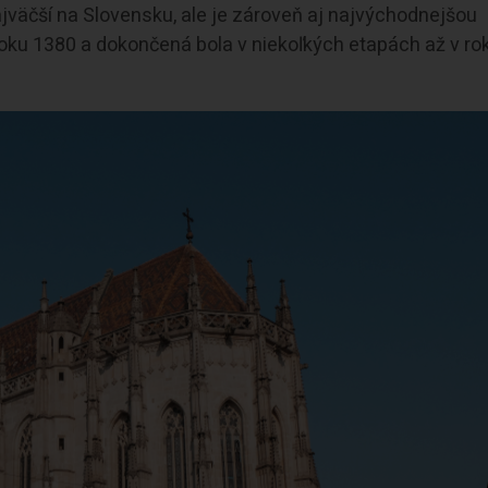
ajväčší na Slovensku, ale je zároveň aj najvýchodnejšou
roku 1380 a dokončená bola v niekoľkých etapách až v ro