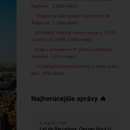
Santorini,…
2 096x videní
Thajsko za málo peňazí: kúp letenky Air
Arabia na…
1 338x videní
NOVINKA: tropický ostrov Hainan s 5 TOP
rezortmi od 1099€
1 050x videní
Krabi s letenkami a 4* vilami v obklopení
tropickej…
1 037x videní
10 najkrajších tatranských túr s deťmi aj bez
nich…
459x videní
Najhorúcejšie správy 🔥
6. augusta 2026
Leť do Barcelony, Čiernej Hory či