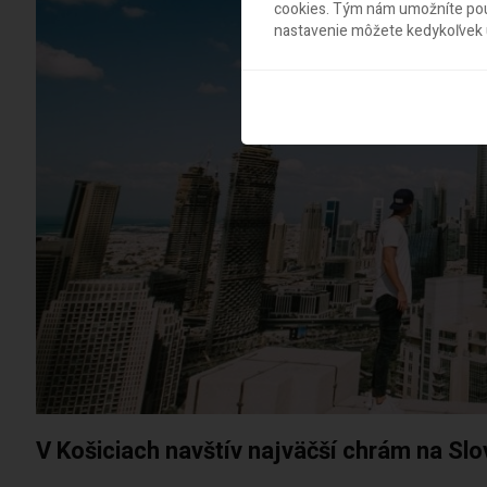
cookies. Tým nám umožníte použ
nastavenie môžete kedykoľvek u
V Košiciach navštív najväčší chrám na Sl