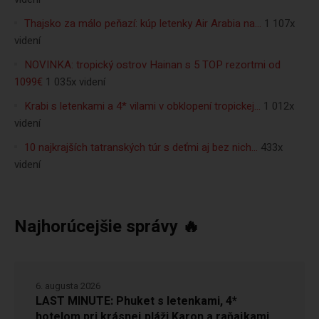
Thajsko za málo peňazí: kúp letenky Air Arabia na…
1 107x
videní
NOVINKA: tropický ostrov Hainan s 5 TOP rezortmi od
1099€
1 035x videní
Krabi s letenkami a 4* vilami v obklopení tropickej…
1 012x
videní
10 najkrajších tatranských túr s deťmi aj bez nich…
433x
videní
Najhorúcejšie správy 🔥
6. augusta 2026
LAST MINUTE: Phuket s letenkami, 4*
hotelom pri krásnej pláži Karon a raňajkami