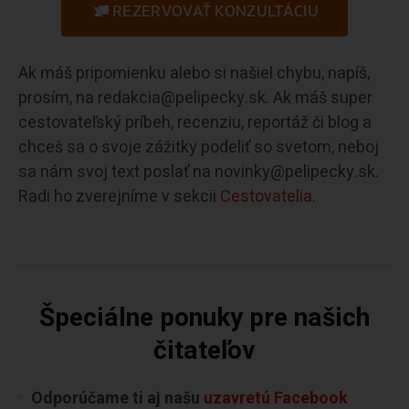
REZERVOVAŤ KONZULTÁCIU
Ak máš pripomienku alebo si našiel chybu, napíš,
prosím, na redakcia@pelipecky.sk. Ak máš super
cestovateľský príbeh, recenziu, reportáž či blog a
chceš sa o svoje zážitky podeliť so svetom, neboj
sa nám svoj text poslať na novinky@pelipecky.sk.
Radi ho zverejníme v sekcii
Cestovatelia.
Špeciálne ponuky pre našich
čitateľov
Odporúčame ti aj našu
uzavretú Facebook