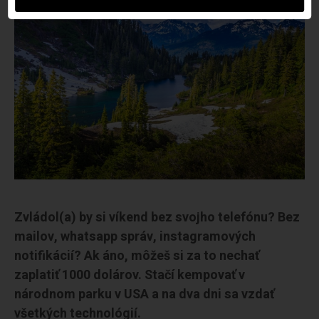
Zvládol(a) by si víkend bez svojho telefónu? Bez
mailov, whatsapp správ, instagramových
notifikácií? Ak áno, môžeš si za to nechať
zaplatiť 1000 dolárov. Stačí kempovať v
národnom parku v USA a na dva dni sa vzdať
všetkých technológií.