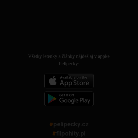
.
Všetky letenky a články nájdeš aj v appke
Pelipecky:
#
pelipecky.cz
#
flipohity.pl