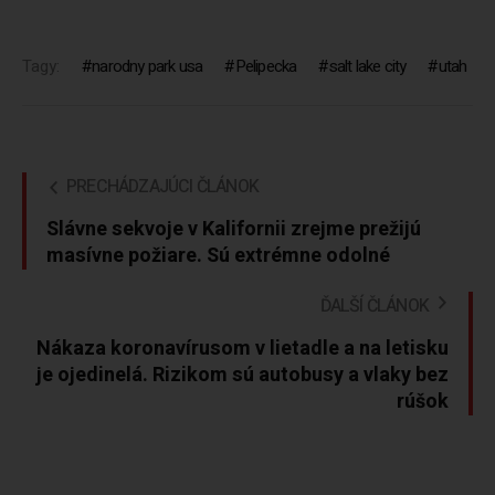
Tagy:
narodny park usa
Pelipecka
salt lake city
utah
PRECHÁDZAJÚCI ČLÁNOK
Slávne sekvoje v Kalifornii zrejme prežijú
masívne požiare. Sú extrémne odolné
ĎALŠÍ ČLÁNOK
Nákaza koronavírusom v lietadle a na letisku
je ojedinelá. Rizikom sú autobusy a vlaky bez
rúšok