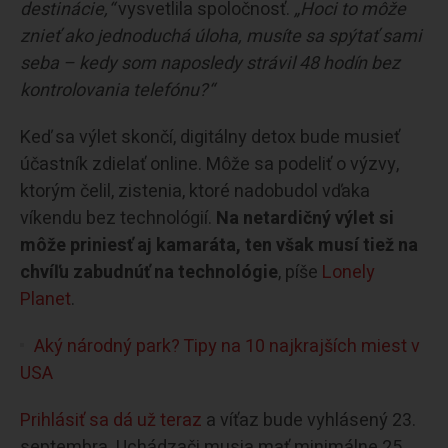
destinácie,“
vysvetlila spoločnosť.
„Hoci to môže
znieť ako jednoduchá úloha, musíte sa spýtať sami
seba – kedy som naposledy strávil 48 hodín bez
kontrolovania telefónu?“
Keď sa výlet skončí, digitálny detox bude musieť
účastník zdielať online. Môže sa podeliť o výzvy,
ktorým čelil, zistenia, ktoré nadobudol vďaka
víkendu bez technológií.
Na netardičný výlet si
môže priniesť aj kamaráta, ten však musí tiež na
chvíľu zabudnúť na technológie
, píše
Lonely
Planet
.
Aký národný park? Tipy na 10 najkrajších miest v
USA
Prihlásiť sa dá už teraz
a víťaz bude vyhlásený 23.
septembra. Uchádzači musia mať minimálne 25