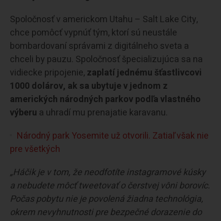
Spoločnosť v americkom Utahu – Salt Lake City,
chce pomôcť vypnúť tým, ktorí sú neustále
bombardovaní správami z digitálneho sveta a
chceli by pauzu. Spoločnosť špecializujúca sa na
vidiecke pripojenie,
zaplatí jednému šťastlivcovi
1000 dolárov, ak sa ubytuje v jednom z
amerických národných parkov podľa vlastného
výberu
a uhradí mu prenajatie karavanu.
Národný park Yosemite už otvorili. Zatiaľ však nie
pre všetkých
„Háčik je v tom, že neodfotíte instagramové kúsky
a nebudete môcť tweetovať o čerstvej vôni borovíc.
Počas pobytu nie je povolená žiadna technológia,
okrem nevyhnutnosti pre bezpečné dorazenie do