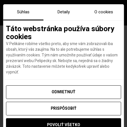
Súhlas
Detaily
O cookies
Táto webstránka používa súbory
cookies
V Pelikáne robíme všetko preto, aby sme vám zobrazovali iba
Dva dni bez telefónu? USA
obsah, ktorý vás zaujíma. Na to ale potrebujeme súhlas s
využívaním cookies. Tým nám umožníte používať údaje o vašom
ponúka tisíc dolárov za
prezeraní webu Pelipecky.sk. Nebojte sa, nejedná sa o žiadny
záväzok. Toto nastavenie môžete kedykoľvek upraviť alebo
digitálny detox v národnom
vypnúť.
parku
ODMIETNUŤ
PRISPÔSOBIŤ
Hana Hudson
autor
31. AUGUSTA 2020
POVOLIŤ VŠETKO