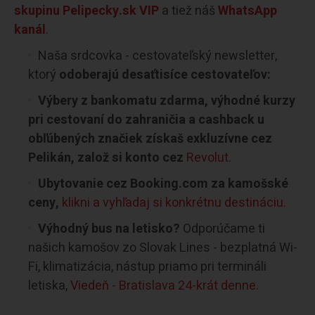
skupinu Pelipecky.sk VIP
a tiež náš
WhatsApp
kanál
.
Naša srdcovka - cestovateľský newsletter,
ktorý
odoberajú desaťtisíce cestovateľov:
Výbery z bankomatu zdarma, výhodné kurzy
pri cestovaní do zahraničia a cashback u
obľúbených značiek získaš exkluzívne cez
Pelikán, založ si konto cez
Revolut
.
Ubytovanie cez Booking.com za kamošské
ceny,
klikni a vyhľadaj si konkrétnu destináciu.
Výhodný bus na letisko?
Odporúčame ti
našich kamošov zo Slovak Lines - bezplatná Wi-
Fi, klimatizácia, nástup priamo pri termináli
letiska,
Viedeň - Bratislava 24-krát denne.