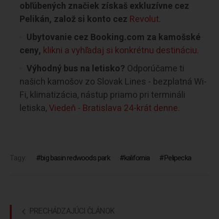
obľúbených značiek získaš exkluzívne cez
Pelikán, založ si konto cez
Revolut
.
Ubytovanie cez Booking.com za kamošské
ceny,
klikni a vyhľadaj si konkrétnu destináciu.
Výhodný bus na letisko?
Odporúčame ti
našich kamošov zo Slovak Lines - bezplatná Wi-
Fi, klimatizácia, nástup priamo pri termináli
letiska,
Viedeň - Bratislava 24-krát denne.
Tagy:
big basin redwoods park
kalifornia
Pelipecka
PRECHÁDZAJÚCI ČLÁNOK