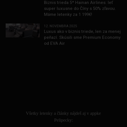
Biznis trieda 5* Hainan Airlines: leť
super luxusne do Číny s 50% zľavou.
Máme letenky za 1 199€!
12. NOVEMBRA 2025
Luxus ako v biznis triede, len za menej
peňazí. Skúsili sme Premium Economy
od EVA Air
.
Všetky letenky a články nájdeš aj v appke
Pelipecky: