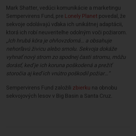
Mark Shatter, vedúci komunikácie a marketingu
Sempervirens Fund, pre
Lonely Planet
povedal, že
sekvoje odolávajú vďaka ich unikátnej adaptácii,
ktorá ich robí neuveriteľne odolným voči požiarom.
„Ich hrubá kôra je ohňovzdorná… a obsahuje
nehorľavú živicu alebo smolu. Sekvoja dokáže
vyhnať nový strom zo spodnej časti stromu, môžu
dorásť, keď je ich koruna poškodená a prežiť
storočia aj keď ich vnútro poškodil požiar…“
Sempervirens Fund založili
zbierku
na obnobu
sekvojových lesov v Big Basin a Santa Cruz.