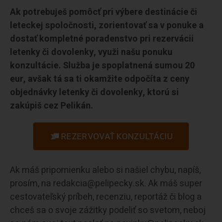
Ak potrebuješ pomôcť pri výbere destinácie či
leteckej spoločnosti, zorientovať sa v ponuke a
dostať kompletné poradenstvo pri rezervácii
letenky či dovolenky, využi našu ponuku
konzultácie. Služba je spoplatnená sumou 20
eur, avšak tá sa ti okamžite odpočíta z ceny
objednávky letenky či dovolenky, ktorú si
zakúpiš cez Pelikán.
REZERVOVAŤ KONZULTÁCIU
Ak máš pripomienku alebo si našiel chybu, napíš,
prosím, na redakcia@pelipecky.sk. Ak máš super
cestovateľský príbeh, recenziu, reportáž či blog a
chceš sa o svoje zážitky podeliť so svetom, neboj