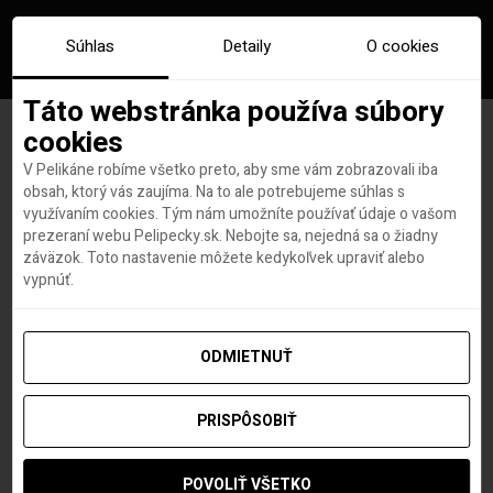
Súhlas
Detaily
O cookies
Táto webstránka používa súbory
cookies
V Pelikáne robíme všetko preto, aby sme vám zobrazovali iba
Slávne sekvoje v Kalifornii
obsah, ktorý vás zaujíma. Na to ale potrebujeme súhlas s
využívaním cookies. Tým nám umožníte používať údaje o vašom
zrejme prežijú masívne
prezeraní webu Pelipecky.sk. Nebojte sa, nejedná sa o žiadny
záväzok. Toto nastavenie môžete kedykoľvek upraviť alebo
požiare. Sú extrémne odolné
vypnúť.
ODMIETNUŤ
Hana Hudson
autor
31. AUGUSTA 2020
PRISPÔSOBIŤ
POVOLIŤ VŠETKO