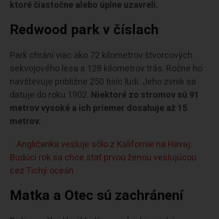
ktoré čiastočne alebo úplne uzavreli.
Redwood park v číslach
Park chráni viac ako 72 kilometrov štvorcových
sekvojového lesa a 128 kilometrov trás. Ročne ho
navštevuje približne 250 tisíc ľudí. Jeho zvnik sa
datuje do roku 1902.
Niektoré zo stromov sú 91
metrov vysoké a ich priemer dosahuje až 15
metrov.
Angličanka vesluje sólo z Kalifornie na Havaj.
Budúci rok sa chce stať prvou ženou veslujúcou
cez Tichý oceán
Matka a Otec sú zachránení