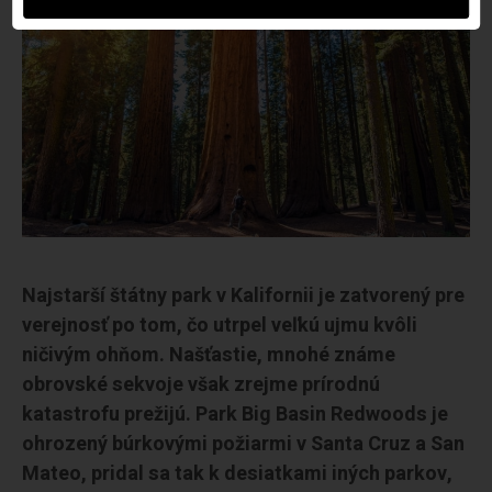
Najstarší štátny park v Kalifornii je zatvorený pre
verejnosť po tom, čo utrpel veľkú ujmu kvôli
ničivým ohňom. Našťastie, mnohé známe
obrovské sekvoje však zrejme prírodnú
katastrofu prežijú. Park Big Basin Redwoods je
ohrozený búrkovými požiarmi v Santa Cruz a San
Mateo, pridal sa tak k desiatkami iných parkov,