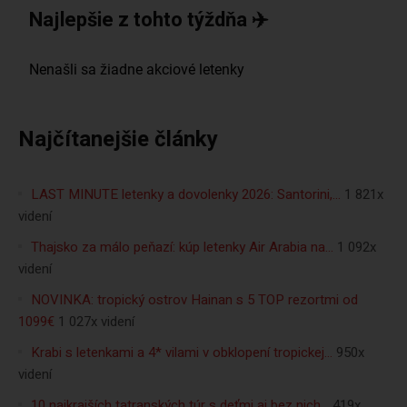
Najlepšie z tohto týždňa ✈️
Najčítanejšie články
LAST MINUTE letenky a dovolenky 2026: Santorini,…
1 821x
videní
Thajsko za málo peňazí: kúp letenky Air Arabia na…
1 092x
videní
NOVINKA: tropický ostrov Hainan s 5 TOP rezortmi od
1099€
1 027x videní
Krabi s letenkami a 4* vilami v obklopení tropickej…
950x
videní
10 najkrajších tatranských túr s deťmi aj bez nich…
419x