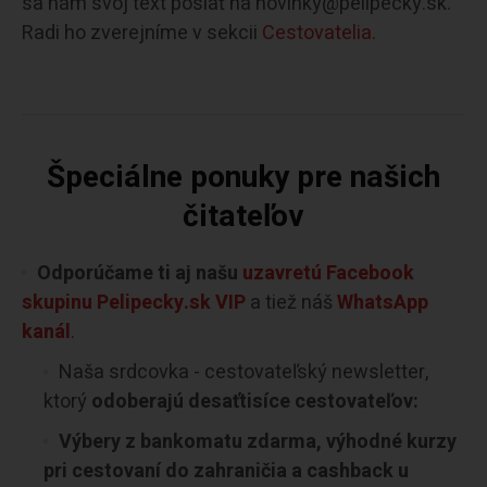
sa nám svoj text poslať na novinky@pelipecky.sk.
Radi ho zverejníme v sekcii
Cestovatelia.
Špeciálne ponuky pre našich
čitateľov
Odporúčame ti aj našu
uzavretú Facebook
skupinu Pelipecky.sk VIP
a tiež náš
WhatsApp
kanál
.
Naša srdcovka - cestovateľský newsletter,
ktorý
odoberajú desaťtisíce cestovateľov:
Výbery z bankomatu zdarma, výhodné kurzy
pri cestovaní do zahraničia a cashback u