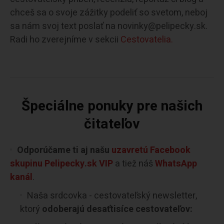
chceš sa o svoje zážitky podeliť so svetom, neboj
sa nám svoj text poslať na novinky@pelipecky.sk.
Radi ho zverejníme v sekcii
Cestovatelia.
Špeciálne ponuky pre našich
čitateľov
Odporúčame ti aj našu
uzavretú Facebook
skupinu Pelipecky.sk VIP
a tiež náš
WhatsApp
kanál
.
Naša srdcovka - cestovateľský newsletter,
ktorý
odoberajú desaťtisíce cestovateľov: