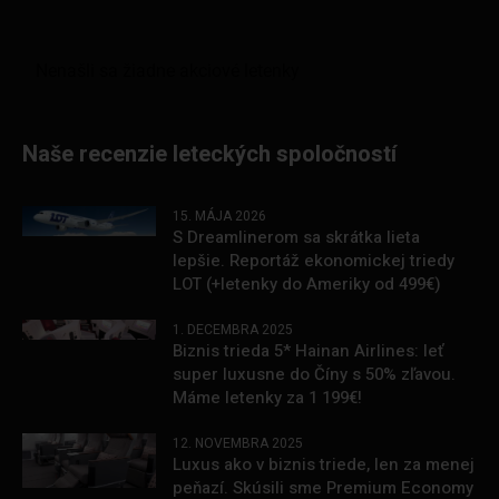
Naše recenzie leteckých spoločností
15. MÁJA 2026
S Dreamlinerom sa skrátka lieta
lepšie. Reportáž ekonomickej triedy
LOT (+letenky do Ameriky od 499€)
1. DECEMBRA 2025
Biznis trieda 5* Hainan Airlines: leť
super luxusne do Číny s 50% zľavou.
Máme letenky za 1 199€!
12. NOVEMBRA 2025
Luxus ako v biznis triede, len za menej
peňazí. Skúsili sme Premium Economy