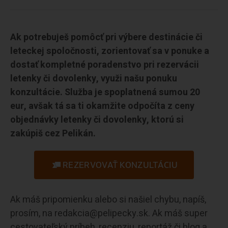
Ak potrebuješ pomôcť pri výbere destinácie či
leteckej spoločnosti, zorientovať sa v ponuke a
dostať kompletné poradenstvo pri rezervácii
letenky či dovolenky, využi našu ponuku
konzultácie. Služba je spoplatnená sumou 20
eur, avšak tá sa ti okamžite odpočíta z ceny
objednávky letenky či dovolenky, ktorú si
zakúpiš cez Pelikán.
REZERVOVAŤ KONZULTÁCIU
Ak máš pripomienku alebo si našiel chybu, napíš,
prosím, na redakcia@pelipecky.sk. Ak máš super
cestovateľský príbeh, recenziu, reportáž či blog a