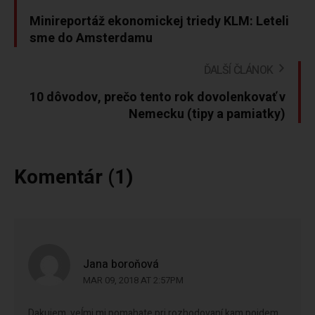
Minireportáž ekonomickej triedy KLM: Leteli
sme do Amsterdamu
ĎALŠÍ ČLÁNOK
10 dôvodov, prečo tento rok dovolenkovať v
Nemecku (tipy a pamiatky)
Komentár (1)
Jana boroňová
MAR 09, 2018 AT 2:57PM
Dakujem, veĺmi mi pomahate pri rozhodovaní kam pojdem