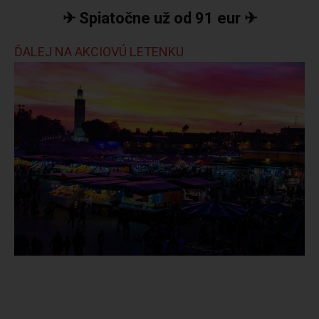
✈ Spiatočne už od 91 eur ✈
ĎALEJ NA AKCIOVÚ LETENKU