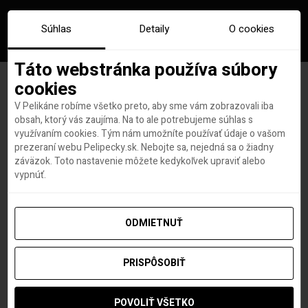
Súhlas
Detaily
O cookies
Táto webstránka používa súbory
cookies
V Pelikáne robíme všetko preto, aby sme vám zobrazovali iba
MEGA NOVINKA: Ryanair
obsah, ktorý vás zaujíma. Na to ale potrebujeme súhlas s
využívaním cookies. Tým nám umožníte používať údaje o vašom
poletí z Bratislavy do Maroka
prezeraní webu Pelipecky.sk. Nebojte sa, nejedná sa o žiadny
záväzok. Toto nastavenie môžete kedykoľvek upraviť alebo
od októbra 2018! (letenky už v
vypnúť.
predaji)
ODMIETNUŤ
PRISPÔSOBIŤ
Roland Regely
autor
9. MÁJA 2018
POVOLIŤ VŠETKO