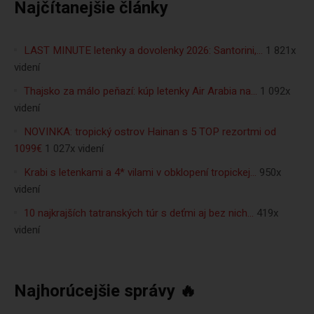
Najčítanejšie články
LAST MINUTE letenky a dovolenky 2026: Santorini,…
1 821x
videní
Thajsko za málo peňazí: kúp letenky Air Arabia na…
1 092x
videní
NOVINKA: tropický ostrov Hainan s 5 TOP rezortmi od
1099€
1 027x videní
Krabi s letenkami a 4* vilami v obklopení tropickej…
950x
videní
10 najkrajších tatranských túr s deťmi aj bez nich…
419x
videní
Najhorúcejšie správy 🔥