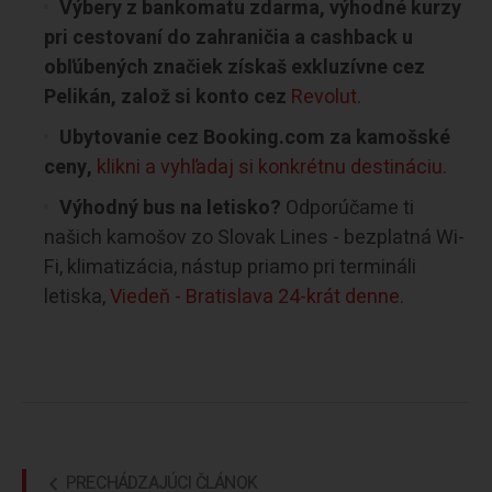
Výbery z bankomatu zdarma, výhodné kurzy
pri cestovaní do zahraničia a cashback u
obľúbených značiek získaš exkluzívne cez
Pelikán, založ si konto cez
Revolut
.
Ubytovanie cez Booking.com za kamošské
ceny,
klikni a vyhľadaj si konkrétnu destináciu.
Výhodný bus na letisko?
Odporúčame ti
našich kamošov zo Slovak Lines - bezplatná Wi-
Fi, klimatizácia, nástup priamo pri termináli
letiska,
Viedeň - Bratislava 24-krát denne.
PRECHÁDZAJÚCI ČLÁNOK