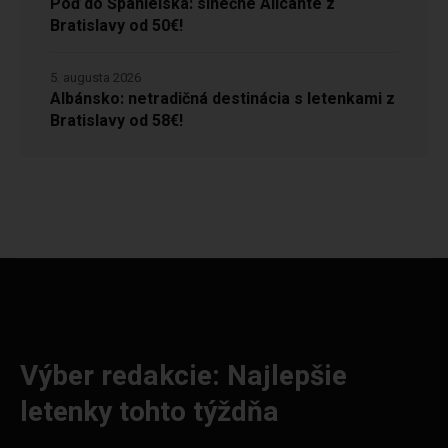
Poď do Španielska: slnečné Alicante z
Bratislavy od 50€!
5. augusta 2026
Albánsko: netradičná destinácia s letenkami z
Bratislavy od 58€!
Výber redakcie: Najlepšie
letenky tohto týždňa