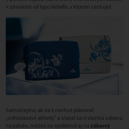
v závislosti od typu lietadla, v ktorom cestuješ.
Samozrejme, ak sa ti nechce plánovať
„voľnočasové aktivity“ a starať sa o vlastnú zábavu
na palube, môžeš sa spoľahnúť aj na
zábavný