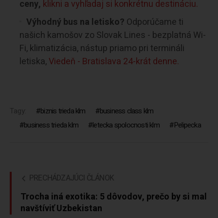
ceny,
klikni a vyhľadaj si konkrétnu destináciu.
Výhodný bus na letisko?
Odporúčame ti
našich kamošov zo Slovak Lines - bezplatná Wi-
Fi, klimatizácia, nástup priamo pri termináli
letiska,
Viedeň - Bratislava 24-krát denne.
Tagy:
biznis trieda klm
business class klm
business trieda klm
letecka spolocnosti klm
Pelipecka
PRECHÁDZAJÚCI ČLÁNOK
Trocha iná exotika: 5 dôvodov, prečo by si mal
navštíviť Uzbekistan