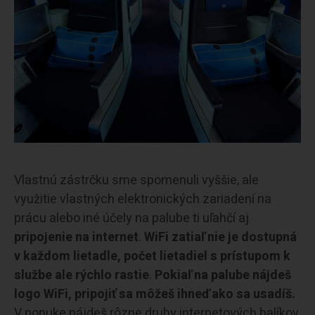
Vlastnú zástrčku sme spomenuli vyššie, ale
využitie vlastných elektronických zariadení na
prácu alebo iné účely na palube ti uľahčí aj
pripojenie na internet
.
WiFi zatiaľ nie je dostupná
v každom lietadle, počet lietadiel s prístupom k
službe ale rýchlo rastie
.
Pokiaľ na palube nájdeš
logo WiFi, pripojiť sa môžeš ihneď ako sa usadíš.
V ponuke nájdeš rôzne druhy internetových balíkov