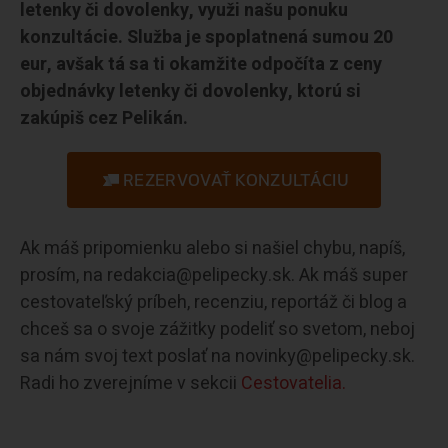
letenky či dovolenky, využi našu ponuku
konzultácie. Služba je spoplatnená sumou 20
eur, avšak tá sa ti okamžite odpočíta z ceny
objednávky letenky či dovolenky, ktorú si
zakúpiš cez Pelikán.
REZERVOVAŤ KONZULTÁCIU
Ak máš pripomienku alebo si našiel chybu, napíš,
prosím, na redakcia@pelipecky.sk. Ak máš super
cestovateľský príbeh, recenziu, reportáž či blog a
chceš sa o svoje zážitky podeliť so svetom, neboj
sa nám svoj text poslať na novinky@pelipecky.sk.
Radi ho zverejníme v sekcii
Cestovatelia.