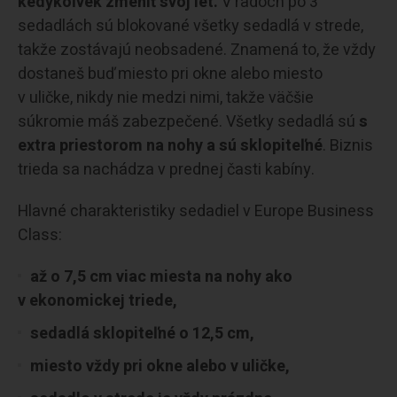
kedykoľvek zmeniť svoj let.
V radoch po 3
sedadlách sú blokované všetky sedadlá v strede,
takže zostávajú neobsadené. Znamená to, že vždy
dostaneš buď miesto pri okne alebo miesto
v uličke, nikdy nie medzi nimi, takže väčšie
súkromie máš zabezpečené. Všetky sedadlá sú
s
extra priestorom na nohy a sú sklopiteľné
. Biznis
trieda sa nachádza v prednej časti kabíny.
Hlavné charakteristiky sedadiel v Europe Business
Class:
až o 7,5 cm viac miesta na nohy ako
v ekonomickej triede,
sedadlá sklopiteľné o 12,5 cm,
miesto vždy pri okne alebo v uličke,