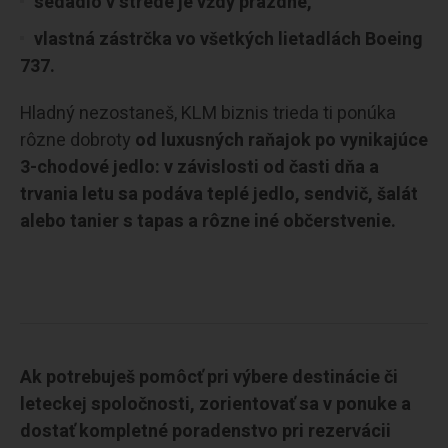
sedadlo v strede je vždy prázdne,
vlastná zástrčka vo všetkých lietadlách Boeing
737.
Hladný nezostaneš, KLM biznis trieda ti ponúka
rôzne dobroty
od luxusných raňajok po vynikajúce
3-chodové jedlo: v závislosti od časti dňa a
trvania letu sa podáva teplé jedlo, sendvič, šalát
alebo tanier s tapas a rôzne iné občerstvenie.
Ak potrebuješ pomôcť pri výbere destinácie či
leteckej spoločnosti, zorientovať sa v ponuke a
dostať kompletné poradenstvo pri rezervácii