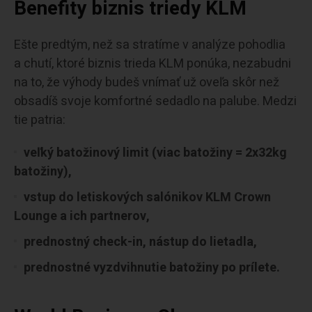
Benefity biznis triedy KLM
Ešte predtým, než sa stratíme v analýze pohodlia
a chutí, ktoré biznis trieda KLM ponúka, nezabudni
na to, že výhody budeš vnímať už oveľa skôr než
obsadíš svoje komfortné sedadlo na palube. Medzi
tie patria:
veľký batožinový limit (viac batožiny = 2x32kg
batožiny),
vstup do letiskových salónikov KLM Crown
Lounge a ich partnerov,
prednostný check-in, nástup do lietadla,
prednostné vyzdvihnutie batožiny po prílete.