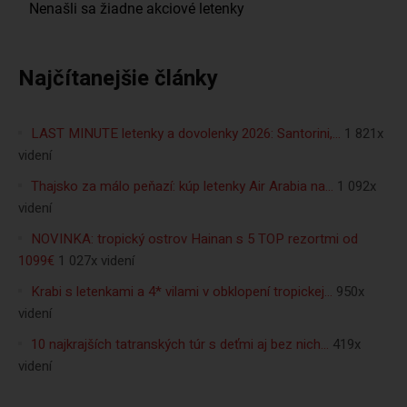
Najčítanejšie články
LAST MINUTE letenky a dovolenky 2026: Santorini,…
1 821x
videní
Thajsko za málo peňazí: kúp letenky Air Arabia na…
1 092x
videní
NOVINKA: tropický ostrov Hainan s 5 TOP rezortmi od
1099€
1 027x videní
Krabi s letenkami a 4* vilami v obklopení tropickej…
950x
videní
10 najkrajších tatranských túr s deťmi aj bez nich…
419x
videní