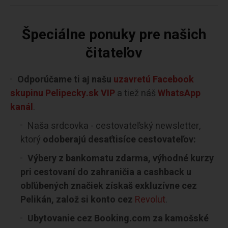
Špeciálne ponuky pre našich
čitateľov
Odporúčame ti aj našu
uzavretú Facebook
skupinu Pelipecky.sk VIP
a tiež náš
WhatsApp
kanál
.
Naša srdcovka - cestovateľský newsletter,
ktorý
odoberajú desaťtisíce cestovateľov:
Výbery z bankomatu zdarma, výhodné kurzy
pri cestovaní do zahraničia a cashback u
obľúbených značiek získaš exkluzívne cez
Pelikán, založ si konto cez
Revolut
.
Ubytovanie cez Booking.com za kamošské