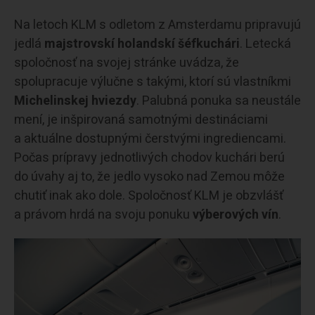
Na letoch KLM s odletom z Amsterdamu pripravujú
jedlá
majstrovskí holandskí šéfkuchári
. Letecká
spoločnosť na svojej stránke uvádza, že
spolupracuje výlučne s takými, ktorí sú vlastníkmi
Michelinskej hviezdy
. Palubná ponuka sa neustále
mení, je inšpirovaná samotnými destináciami
a aktuálne dostupnými čerstvými ingrediencami.
Počas prípravy jednotlivých chodov kuchári berú
do úvahy aj to, že jedlo vysoko nad Zemou môže
chutiť inak ako dole. Spoločnosť KLM je obzvlášť
a právom hrdá na svoju ponuku
výberových vín
.