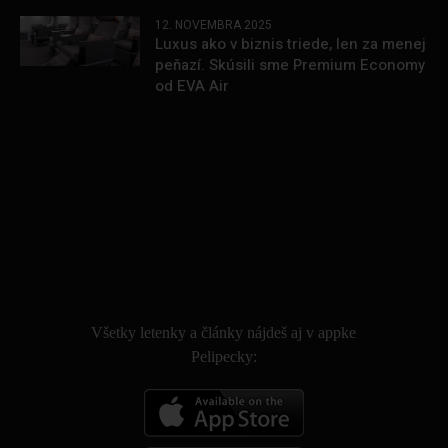
12. NOVEMBRA 2025
Luxus ako v biznis triede, len za menej
peňazí. Skúsili sme Premium Economy
od EVA Air
.
Všetky letenky a články nájdeš aj v appke
Pelipecky: