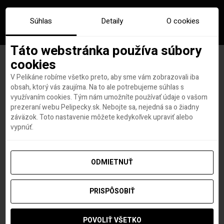
Súhlas
Detaily
O cookies
Táto webstránka používa súbory
cookies
V Pelikáne robíme všetko preto, aby sme vám zobrazovali iba
Biznis trieda KLM: viac
obsah, ktorý vás zaujíma. Na to ale potrebujeme súhlas s
využívaním cookies. Tým nám umožníte používať údaje o vašom
súkromia, pohodlia, kvalitný
prezeraní webu Pelipecky.sk. Nebojte sa, nejedná sa o žiadny
záväzok. Toto nastavenie môžete kedykoľvek upraviť alebo
catering a plná pozornosť
vypnúť.
palubného personálu
ODMIETNUŤ
PRISPÔSOBIŤ
Lovci leteniek a dovoleniek
autor
19. MÁJA 2023
POVOLIŤ VŠETKO