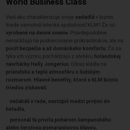
World Business Class
Vieš ako charakterizuje svoje
sedadlá
v biznis
triede samotná letecká spoločnosť KLM? Že sú
vyrobené na denné snenie
. Pravdepodobne
nenarážajú na podnecovanie prokrastinácie, ale na
pocit bezpečia a až domáckeho komfortu
. Čo sa
týka ich výzoru, pochádzajú z ateliéru
holandskej
návrhárky Helly Jongerius
. Dôraz kládla na
priateľskú a teplú atmosféru s ľudským
rozmerom
.
Hlavné benefity, ktoré s KLM biznis
triedou získavaš:
nečakáš v rade, nastúpiš medzi prvými do
lietadla
,
personál ťa privíta pohárom šampanského
alebo čerstvou pomarančovou šťavou,