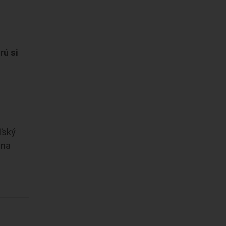
rú si
ľský
 na