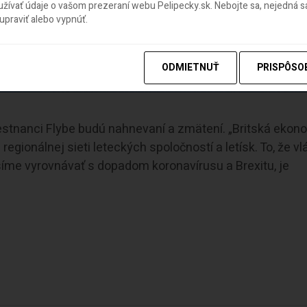
ívať údaje o vašom prezeraní webu Pelipecky.sk. Nebojte sa, nejedná sa
praviť alebo vypnúť.
ODMIETNUŤ
PRISPÔSO
tnanci Flybe budú nahnevaní a zmätení. „Britská ekon
egionálnej sieti leteckých spoločností a letísk. To, že vl
íme vyrovnávať s dopadom koronavírusu a Brexitu, je