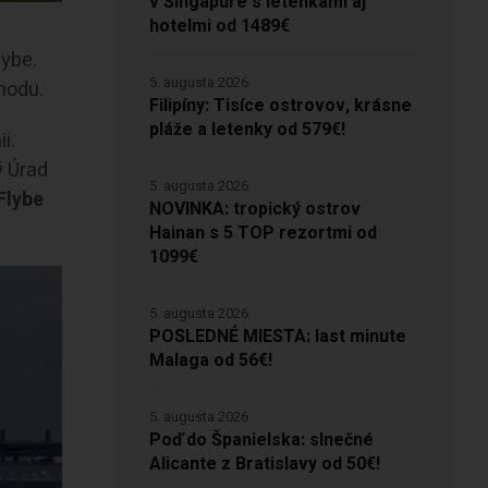
v Singapure s letenkami aj
hotelmi od 1489€
lybe.
5. augusta 2026
hodu.
Filipíny: Tisíce ostrovov, krásne
pláže a letenky od 579€!
i.
ý Úrad
5. augusta 2026
Flybe
NOVINKA: tropický ostrov
Hainan s 5 TOP rezortmi od
1099€
5. augusta 2026
POSLEDNÉ MIESTA: last minute
Malaga od 56€!
5. augusta 2026
Poď do Španielska: slnečné
Alicante z Bratislavy od 50€!