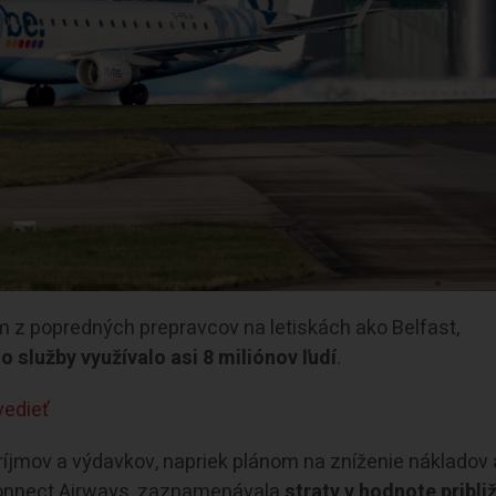
ým z popredných prepravcov na letiskách ako Belfast,
o služby využívalo asi 8 miliónov ľudí
.
vedieť
íjmov a výdavkov, napriek plánom na zníženie nákladov 
 Connect Airways, zaznamenávala
straty v hodnote pribli