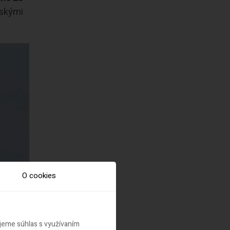
tskými
O cookies
ujeme súhlas s využívaním