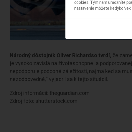
cookies. Tým nám umožníte použ
nastavenie môžete kedykoľvek u
Národný dôstojník Oliver Richardso tvrdí,
že zames
je vysoko závislá na životaschopnej a podporovanej r
nepodporuje podobné záležitosti, najmä keď sa mus
nezodpovedné,“ vyjadril sa k tejto situácií.
Zdroj informácií: theguardian.com
Zdroj foto: shutterstock.com