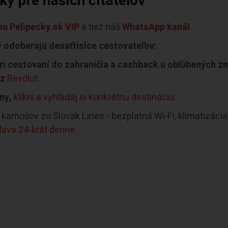
y pre našich čitateľov
u Pelipecky.sk VIP
a tiež náš
WhatsApp kanál
.
ý
odoberajú desaťtisíce cestovateľov:
i cestovaní do zahraničia a cashback u obľúbených z
ez
Revolut
.
ny,
klikni a vyhľadaj si konkrétnu destináciu.
kamošov zo Slovak Lines - bezplatná Wi-Fi, klimatizácia
slava 24-krát denne.