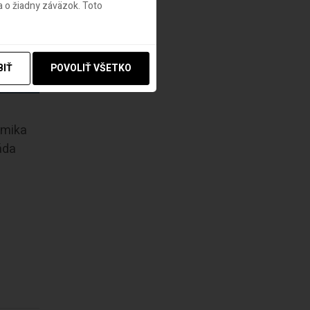
 o žiadny záväzok. Toto
BIŤ
POVOLIŤ VŠETKO
omika
áda