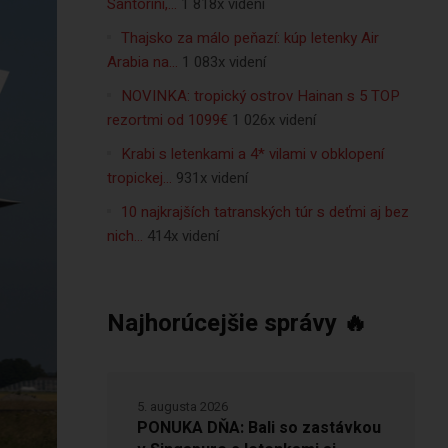
Santorini,…
1 818x videní
Thajsko za málo peňazí: kúp letenky Air
Arabia na…
1 083x videní
NOVINKA: tropický ostrov Hainan s 5 TOP
rezortmi od 1099€
1 026x videní
Krabi s letenkami a 4* vilami v obklopení
tropickej…
931x videní
10 najkrajších tatranských túr s deťmi aj bez
nich…
414x videní
Najhorúcejšie správy 🔥
5. augusta 2026
PONUKA DŇA: Bali so zastávkou