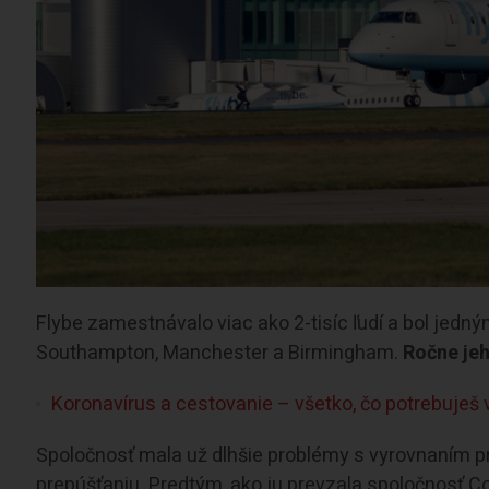
Flybe zamestnávalo viac ako 2-tisíc ľudí a bol jedn
Southampton, Manchester a Birmingham.
Ročne jeh
Koronavírus a cestovanie – všetko, čo potrebuješ 
Spoločnosť mala už dlhšie problémy s vyrovnaním pr
prepúšťaniu. Predtým, ako ju prevzala spoločnosť