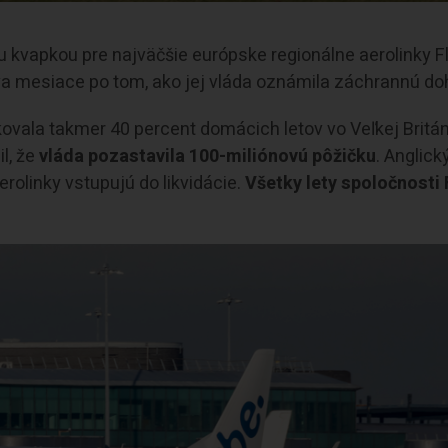
u kvapkou pre najväčšie európske regionálne aerolinky F
a mesiace po tom, ako jej vláda oznámila záchrannú do
vala takmer 40 percent domácich letov vo Veľkej Británi
l, že
vláda pozastavila 100-miliónovú pôžičku
. Anglick
erolinky vstupujú do likvidácie.
Všetky lety spoločnosti 