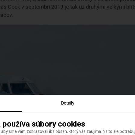
omas Cook v septembri 2019 je tak už druhými veľkými bri
iacov.
Detaily
 používa súbory cookies
 aby sme vám zobrazovali iba obsah, ktorý vás zaujíma. Na to ale potreb