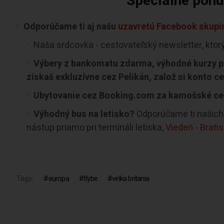
Špeciálne ponuk
Odporúčame ti aj našu
uzavretú Facebook skupin
Naša srdcovka - cestovateľský newsletter, ktor
Výbery z bankomatu zdarma, výhodné kurzy pr
získaš exkluzívne cez Pelikán, založ si konto c
Ubytovanie cez Booking.com za kamošské ce
Výhodný bus na letisko?
Odporúčame ti našich 
nástup priamo pri termináli letiska,
Viedeň - Brati
Tagy:
europa
flybe
velka britania