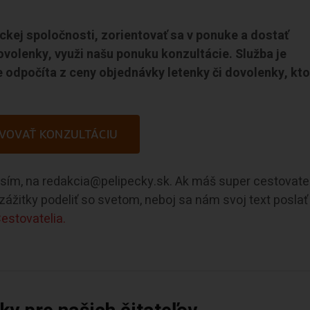
eckej spoločnosti, zorientovať sa v ponuke a dostať
ovolenky, využi našu ponuku konzultácie. Služba je
 odpočíta z ceny objednávky letenky či dovolenky, kto
VOVAŤ KONZULTÁCIU
rosím, na redakcia@pelipecky.sk. Ak máš super cestovate
e zážitky podeliť so svetom, neboj sa nám svoj text poslať
estovatelia.