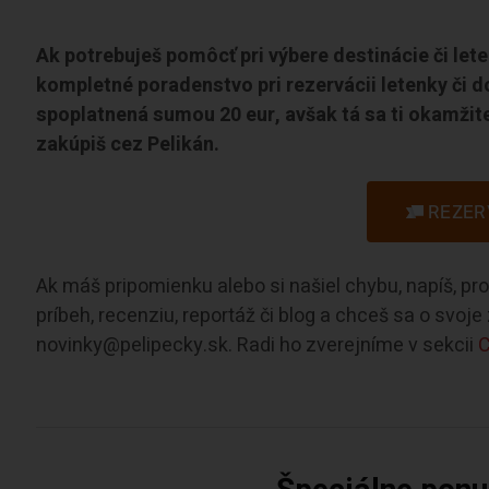
Ak potrebuješ pomôcť pri výbere destinácie či let
kompletné poradenstvo pri rezervácii letenky či d
spoplatnená sumou 20 eur, avšak tá sa ti okamžite
zakúpiš cez Pelikán.
REZER
Ak máš pripomienku alebo si našiel chybu, napíš, p
príbeh, recenziu, reportáž či blog a chceš sa o svoj
novinky@pelipecky.sk. Radi ho zverejníme v sekcii
C