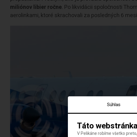
miliónov libier ročne
. Po likvidácii spoločnosti Th
aerolinkami, ktoré skrachovali za posledných 6 mes
Súhlas
Táto webstránka
V Pelikáne robíme všetko preto,