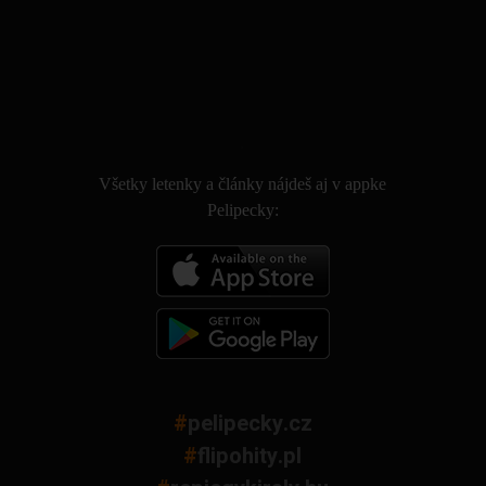
.
Všetky letenky a články nájdeš aj v appke
Pelipecky:
#
pelipecky.cz
#
flipohity.pl