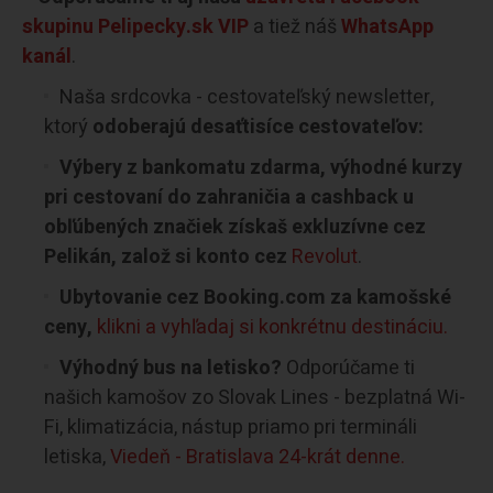
skupinu Pelipecky.sk VIP
a tiež náš
WhatsApp
kanál
.
Naša srdcovka - cestovateľský newsletter,
ktorý
odoberajú desaťtisíce cestovateľov:
Výbery z bankomatu zdarma, výhodné kurzy
pri cestovaní do zahraničia a cashback u
obľúbených značiek získaš exkluzívne cez
Pelikán, založ si konto cez
Revolut
.
Ubytovanie cez Booking.com za kamošské
ceny,
klikni a vyhľadaj si konkrétnu destináciu.
Výhodný bus na letisko?
Odporúčame ti
našich kamošov zo Slovak Lines - bezplatná Wi-
Fi, klimatizácia, nástup priamo pri termináli
letiska,
Viedeň - Bratislava 24-krát denne.