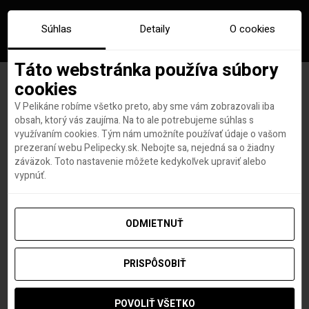
Súhlas
Detaily
O cookies
Táto webstránka používa súbory
cookies
Wizz Air po ôsmich
V Pelikáne robíme všetko preto, aby sme vám zobrazovali iba
obsah, ktorý vás zaujíma. Na to ale potrebujeme súhlas s
rokoch končí vo
využívaním cookies. Tým nám umožníte používať údaje o vašom
prezeraní webu Pelipecky.sk. Nebojte sa, nejedná sa o žiadny
záväzok. Toto nastavenie môžete kedykoľvek upraviť alebo
Viedni. Lietadlá
vypnúť.
presúva do Bratislavy
ODMIETNUŤ
Roland Regely
autor
16. MARCA 2026
PRISPÔSOBIŤ
POVOLIŤ VŠETKO