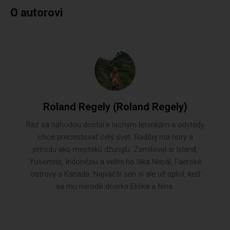
O autorovi
Roland Regely (Roland Regely)
Raz sa náhodou dostal k lacným letenkám a odvtedy
chce precestovať celý svet. Radšej má hory a
prírodu ako mestskú džungľu. Zamiloval si Island,
Yosemite, Indonéziu a veľmi ho láka Nepál, Faerské
ostrovy a Kanada. Najväčší sen si ale už splnil, keď
sa mu narodili dcérka Eliška a Nina.