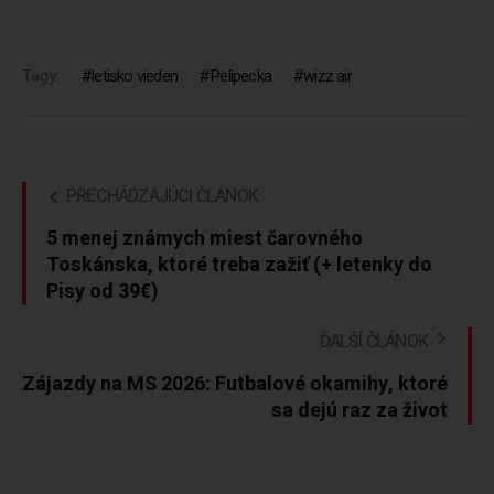
Tagy:
letisko vieden
Pelipecka
wizz air
PRECHÁDZAJÚCI ČLÁNOK
5 menej známych miest čarovného
Toskánska, ktoré treba zažiť (+ letenky do
Pisy od 39€)
ĎALŠÍ ČLÁNOK
Zájazdy na MS 2026: Futbalové okamihy, ktoré
sa dejú raz za život