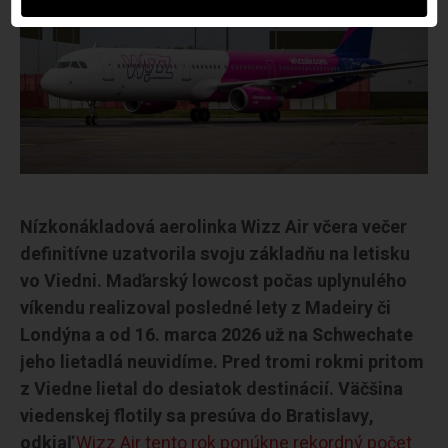
Nízkonákladová aerolinka Wizz Air včera večer
definitívne uzatvorila svoju základňu na letisku
vo Viedni. Maďarský lowcost počas uplynulého
víkendu realizoval posledné lety z Madeiry či
Londýna a od 16. marca 2026 už na Schwechate
jeho lietadlá neuvidíme. Pred tromi rokmi pritom
z Viedne lietal do desiatok destinácií. Väčšina
viedenskej flotily sa presúva do Bratislavy,
odkiaľ
Wizz Air tento rok ponúkne rekordný počet