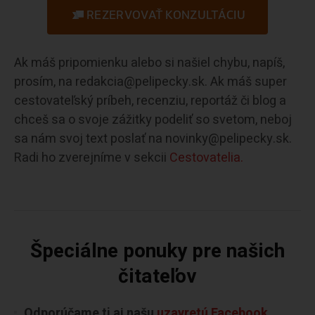
REZERVOVAŤ KONZULTÁCIU
Ak máš pripomienku alebo si našiel chybu, napíš,
prosím, na redakcia@pelipecky.sk. Ak máš super
cestovateľský príbeh, recenziu, reportáž či blog a
chceš sa o svoje zážitky podeliť so svetom, neboj
sa nám svoj text poslať na novinky@pelipecky.sk.
Radi ho zverejníme v sekcii
Cestovatelia.
Špeciálne ponuky pre našich
čitateľov
Odporúčame ti aj našu
uzavretú Facebook