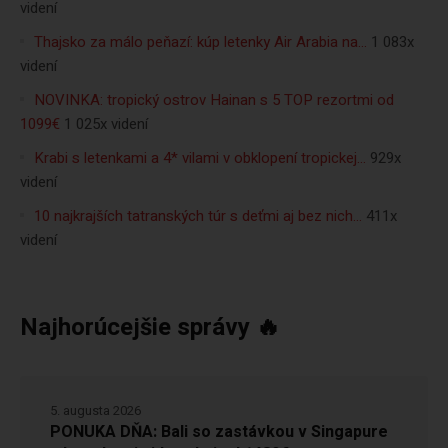
videní
Thajsko za málo peňazí: kúp letenky Air Arabia na…
1 083x
videní
NOVINKA: tropický ostrov Hainan s 5 TOP rezortmi od
1099€
1 025x videní
Krabi s letenkami a 4* vilami v obklopení tropickej…
929x
videní
10 najkrajších tatranských túr s deťmi aj bez nich…
411x
videní
Najhorúcejšie správy 🔥
5. augusta 2026
PONUKA DŇA: Bali so zastávkou v Singapure