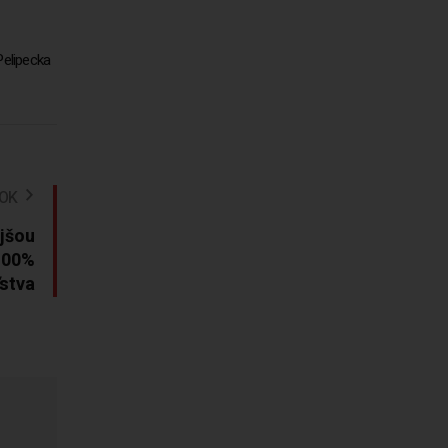
Pelipecka
NOK
jšou
 100%
stva