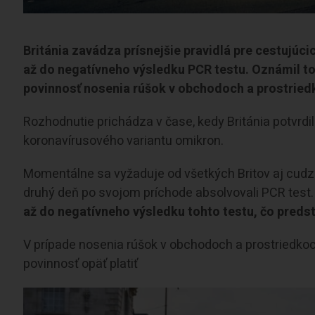
Británia zavádza prísnejšie pravidlá pre cestujúci
až do negatívneho výsledku PCR testu. Oznámil to
povinnosť nosenia rúšok v obchodoch a prostried
Rozhodnutie prichádza v čase, kedy Británia potvrd
koronavírusového variantu omikron.
Momentálne sa vyžaduje od všetkých Britov aj cudzi
druhý deň po svojom príchode absolvovali PCR test
až do negatívneho výsledku tohto testu, čo predst
V prípade nosenia rúšok v obchodoch a prostriedkoc
povinnosť opäť platiť