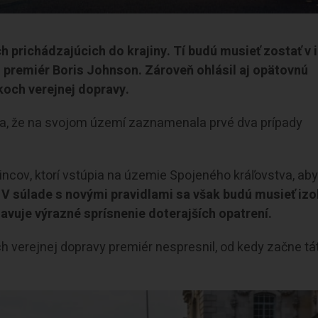
ch prichádzajúcich do krajiny
. Tí budú musieť zostať v 
 premiér Boris Johnson. Zároveň ohlásil aj opätovnú
koch verejnej dopravy.
ila, že na svojom území zaznamenala prvé dva prípady
ncov, ktorí vstúpia na územie Spojeného kráľovstva, aby
.
V súlade s novými pravidlami sa však budú musieť izo
avuje výrazné sprísnenie doterajších opatrení.
h verejnej dopravy premiér nespresnil, od kedy začne tá