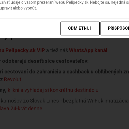
ívať údaje o vašom prezeraní webu Pelipecky.sk. Nebojte sa, nejedná sa
praviť alebo vypnúť.
ODMIETNUŤ
PRISPÔSO
y pre našich čitateľov
u Pelipecky.sk VIP
a tiež náš
WhatsApp kanál
.
ý
odoberajú desaťtisíce cestovateľov:
i cestovaní do zahraničia a cashback u obľúbených z
ez
Revolut
.
ny,
klikni a vyhľadaj si konkrétnu destináciu.
kamošov zo Slovak Lines - bezplatná Wi-Fi, klimatizácia
slava 24-krát denne.