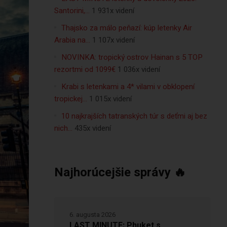
Santorini,…
1 931x videní
Thajsko za málo peňazí: kúp letenky Air
Arabia na…
1 107x videní
NOVINKA: tropický ostrov Hainan s 5 TOP
rezortmi od 1099€
1 036x videní
Krabi s letenkami a 4* vilami v obklopení
tropickej…
1 015x videní
10 najkrajších tatranských túr s deťmi aj bez
nich…
435x videní
Najhorúcejšie správy 🔥
6. augusta 2026
LAST MINUTE: Phuket s