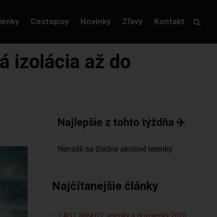
lenky
Cestopisy
Novinky
Zľavy
Kontakt
á izolácia až do
Najlepšie z tohto týždňa ✈️
Najčítanejšie články
LAST MINUTE letenky a dovolenky 2026: