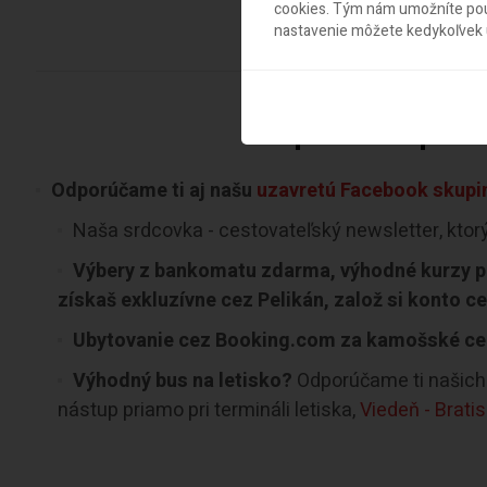
cookies. Tým nám umožníte použ
nastavenie môžete kedykoľvek u
Špeciálne ponuk
Odporúčame ti aj našu
uzavretú Facebook skupin
Naša srdcovka - cestovateľský newsletter, ktor
Výbery z bankomatu zdarma, výhodné kurzy pr
získaš exkluzívne cez Pelikán, založ si konto c
Ubytovanie cez Booking.com za kamošské ce
Výhodný bus na letisko?
Odporúčame ti našich 
nástup priamo pri termináli letiska,
Viedeň - Brati