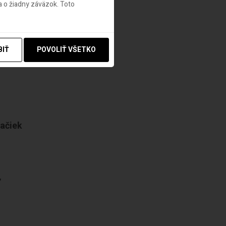
 o žiadny záväzok. Toto
BIŤ
POVOLIŤ VŠETKO
načiek
,