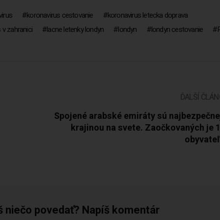
virus
koronavirus cestovanie
koronavirus letecka doprava
 v zahranici
lacne letenky londyn
londyn
londyn cestovanie
ĎALŠÍ ČLÁ
Spojené arabské emiráty sú najbezpečne
krajinou na svete. Zaočkovaných je
obyvateľ
š niečo povedať? Napíš komentár