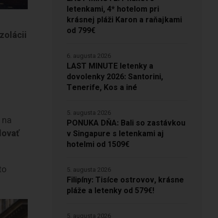
letenkami, 4* hotelom pri
krásnej pláži Karon a raňajkami
od 799€
izolácii
6. augusta 2026
LAST MINUTE letenky a
dovolenky 2026: Santorini,
Tenerife, Kos a iné
5. augusta 2026
 na
PONUKA DŇA: Bali so zastávkou
lovať
v Singapure s letenkami aj
hotelmi od 1509€
to
5. augusta 2026
Filipíny: Tisíce ostrovov, krásne
pláže a letenky od 579€!
5. augusta 2026