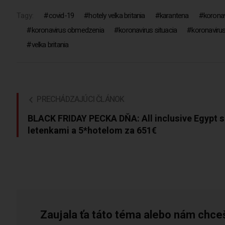
Tagy:
covid-19
hotely velka britania
karantena
korona
koronavirus obmedzenia
koronavirus situacia
koronavirus
velka britania
PRECHÁDZAJÚCI ČLÁNOK
BLACK FRIDAY PECKA DŇA: All inclusive Egypt s
letenkami a 5*hotelom za 651€
Zaujala ťa táto téma alebo nám chce