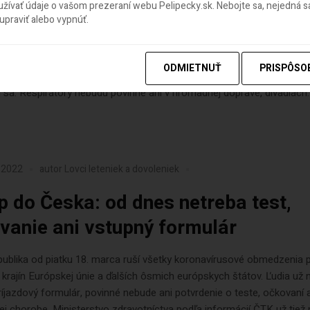
ívať údaje o vašom prezeraní webu Pelipecky.sk. Nebojte sa, nejedná sa
praviť alebo vypnúť.
zdravotníctva po rokovaní vlády ohlásil ďalšie uvoľňovanie opatrení n
. Respirátory a rúška končia a budú potrebné už len pri návšteve n
enia sociálnych služieb. Ruší sa aj karanténa po kontakte s pozitívno
ODMIETNUŤ
PRISPÔSO
mena bude platiť od štvrtka 21. apríla. Vyhlášky ešte zverejnené nie 
ú sa. Respirátory nebudú povinné ani v hromadnej doprave, divadlách..
 2022
autor
Lovci leteniek a dovoleniek
p do Česka: od dnes netreba test,
vanie ani vstupný formulár
ublika od piatku 18. marca ruší všetky koronavírusové obmedzenia 
 krajín Európskej únie a ďalších ôsmich európskych štátov. Ľudia už
ríjazdový formulár, povinné nebude ani potvrdenie o teste, očkovaní 
j chorobe. Ministerstvo zdravotníctva podľa informácií ČTK už tiež