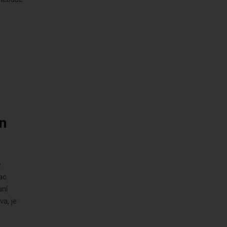
en
é
iac
aní
a, je