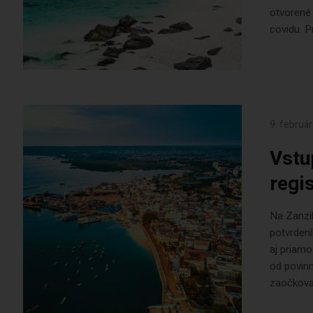
otvorené 
covidu. P
9. februá
Vstu
regi
Na Zanzib
potvrdení
aj priamo
od povin
zaočkovan