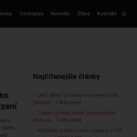
lenky
Cestopisy
Novinky
Zľavy
Kontakt
Najčítanejšie články
ako
LAST MINUTE letenky a dovolenky 2026:
Santorini,…
1 866x videní
dzení
Thajsko za málo peňazí: kúp letenky Air
Arabia na…
1 098x videní
úlavé
á všetko
NOVINKA: tropický ostrov Hainan s 5 TOP
opäť