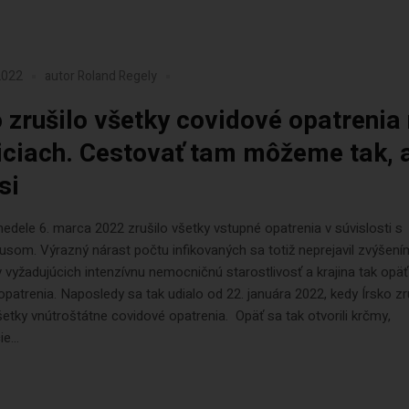
2022
autor
Roland Regely
o zrušilo všetky covidové opatrenia
iciach. Cestovať tam môžeme tak, 
si
nedele 6. marca 2022 zrušilo všetky vstupné opatrenia v súvislosti s
usom. Výrazný nárast počtu infikovaných sa totiž neprejavil zvýšen
 vyžadujúcich intenzívnu nemocničnú starostlivosť a krajina tak opäť
opatrenia. Naposledy sa tak udialo od 22. januára 2022, kedy Írsko zr
etky vnútroštátne covidové opatrenia. Opäť sa tak otvorili krčmy,
e...