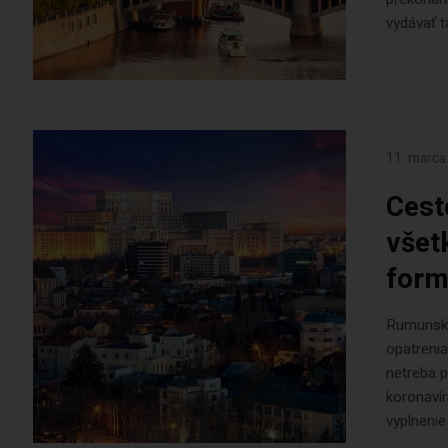
vydávať t
11. marca
Cest
všet
form
Rumunsko 
opatrenia
netreba p
koronavír
vyplnenie