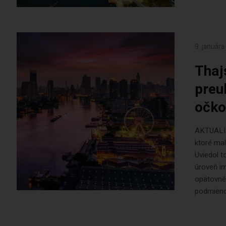
9. január
Thaj
preu
očk
AKTUALIZ
ktoré mal
Uviedol t
úroveň i
opätovné
podmienok