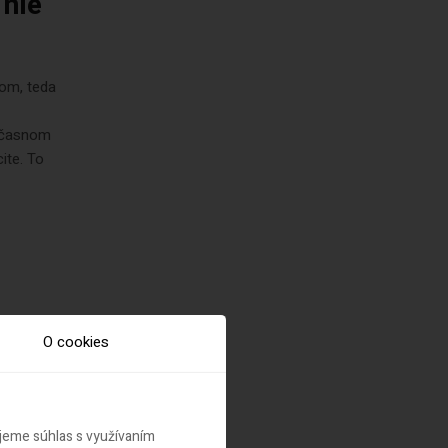
 nie
som, teda
edčasnom
ite. To
O cookies
ujeme súhlas s využívaním