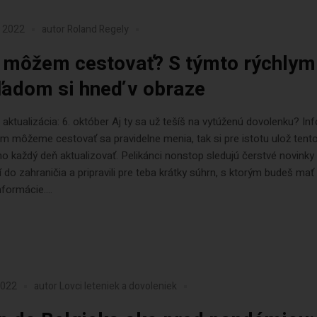
a 2022
autor
Roland Regely
môžem cestovať? S týmto rýchlym
ľadom si hneď v obraze
aktualizácia: 6. október Aj ty sa už tešíš na vytúženú dovolenku? In
m môžeme cestovať sa pravidelne menia, tak si pre istotu ulož tento
 každý deň aktualizovať. Pelikánci nonstop sledujú čerstvé novinky
 do zahraničia a pripravili pre teba krátky súhrn, s ktorým budeš mať
formácie....
2022
autor
Lovci leteniek a dovoleniek