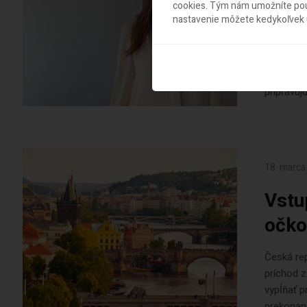
cookies. Tým nám umožníte použ
nastavenie môžete kedykoľvek u
Minister 
Slovensku
či zariad
osobou. Z
pripravuj
18. marca
Vstu
očko
Česká rep
príchod z
vypĺňať p
prekonane