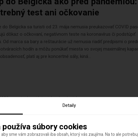
p do Belgicka ako pred pandémiou:
otrebný test ani očkovanie
e do Belgicka sa turisti od 23. mája nemusia preukazovať COVID pa
jú dôkaz o očkovaní, negatívnom teste na koronavírus či podstúpiť
. Od marca sa bary a reštaurácie už nemusia riadiť predpismi o pr
otváracích hodín a môžu ponúkať miesta vo svojej maximálnej kapac
 obsadenosť, platí aj pre koncertné sály, kiná...
 2022
autor
Lovci leteniek a dovoleniek
Detaily
rátory a rúška končia v interiéri.
vajú v sociálnych zariadeniach
 používa súbory cookies
mocniciach
 aby sme vám zobrazovali iba obsah, ktorý vás zaujíma. Na to ale potreb