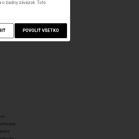
 o žiadny záväzok. Toto
a
emocnice
u
BIŤ
POVOLIŤ VŠETKO
sú,
.
pre
 nemusia
alebo
 nebude