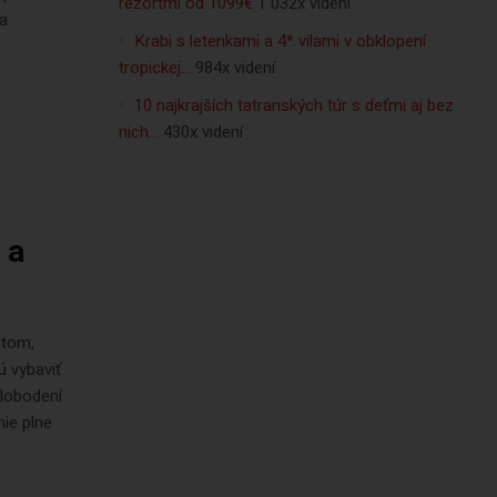
rezortmi od 1099€
1 032x videní
ia
Krabi s letenkami a 4* vilami v obklopení
tropickej…
984x videní
10 najkrajších tatranských túr s deťmi aj bez
nich…
430x videní
 a
stom,
ú vybaviť
slobodení
ie plne