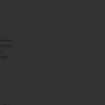
formácie
 článok,
 o
 vždy