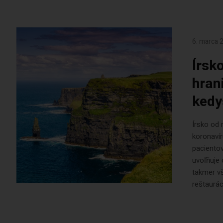
6. marca 
Írsk
hran
kedy
Írsko od 
koronavír
pacientov
uvoľňuje 
takmer vš
reštauráci