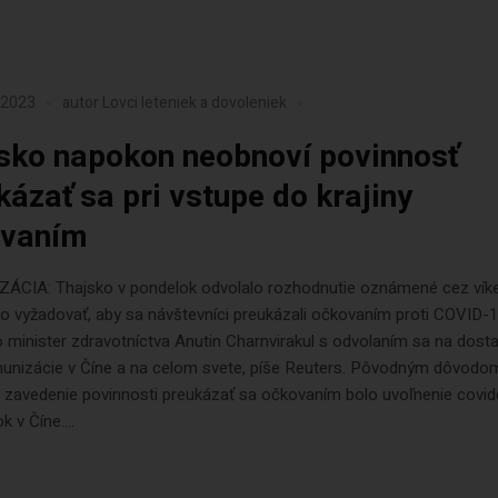
a 2023
autor
Lovci leteniek a dovoleniek
sko napokon neobnoví povinnosť
kázať sa pri vstupe do krajiny
ovaním
ÁCIA: Thajsko v pondelok odvolalo rozhodnutie oznámené cez vík
o vyžadovať, aby sa návštevníci preukázali očkovaním proti COVID-1
o minister zdravotníctva Anutin Charnvirakul s odvolaním sa na dost
munizácie v Číne a na celom svete, píše Reuters. Pôvodným dôvodo
 zavedenie povinnosti preukázať sa očkovaním bolo uvoľnenie covi
 v Číne....