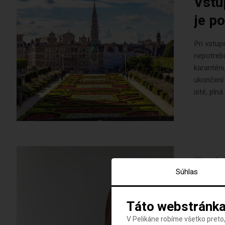
Vstu
je p
Pri vstup
nepotrebu
karanténu
ukončení 
isté, plná
20. apríla
Súhlas
Respi
Ostá
Táto webstránka
a ne
V Pelikáne robíme všetko preto,