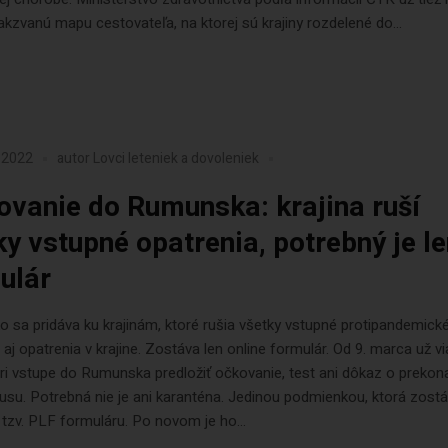
akzvanú mapu cestovateľa, na ktorej sú krajiny rozdelené do...
 2022
autor
Lovci leteniek a dovoleniek
ovanie do Rumunska: krajina ruší
ky vstupné opatrenia, potrebný je l
ulár
sa pridáva ku krajinám, ktoré rušia všetky vstupné protipandemick
 aj opatrenia v krajine. Zostáva len online formulár. Od 9. marca už v
ri vstupe do Rumunska predložiť očkovanie, test ani dôkaz o prekon
usu. Potrebná nie je ani karanténa. Jedinou podmienkou, ktorá zostáv
 tzv. PLF formuláru. Po novom je ho...