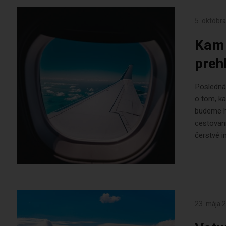
5. októbr
Kam 
preh
Posledná 
o tom, ka
budeme ho
cestovaní
čerstvé in
23. mája 