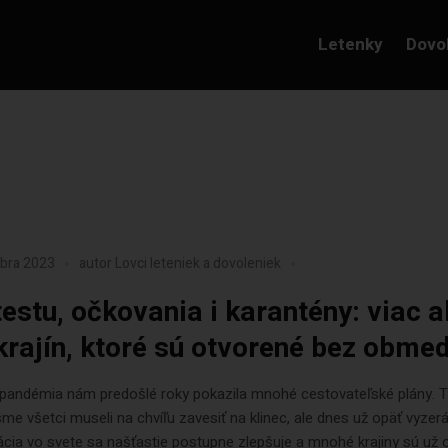
Letenky
Dovo
mbra 2023
autor
Lovci leteniek a dovoleniek
testu, očkovania i karantény: viac 
krajín, ktoré sú otvorené bez obme
 pandémia nám predošlé roky pokazila mnohé cestovateľské plány. T
me všetci museli na chvíľu zavesiť na klinec, ale dnes už opäť vyzer
uácia vo svete sa našťastie postupne zlepšuje a mnohé krajiny sú už 