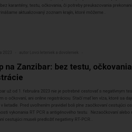
bez karantény, testu, očkovania, či potreby preukazovania prekonan
rinášame aktualizovaný zoznam krajín, ktoré môžeme...
ra 2023
autor
Lovci leteniek a dovoleniek
p na Zanzibar: bez testu, očkovania
strácie
ar už od 1. februára 2023 nie je potrebné cestovať s negatívnym te
m o očkovaní, ani online registráciou. Stačí mať len víza, ktoré sa daj
 v lietadle. Pred uvoľnením pravidiel boli plne zaočkovaní cestujúci o
nosti vykonania RT PCR a antigénového testu. Nezaočkovaní alebo n
í cestujúci museli predložiť negatívny RT-PCR...