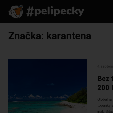
Značka:
karantena
4. septe
Bez 
200 
Globálna
topánky s
inak. Sit