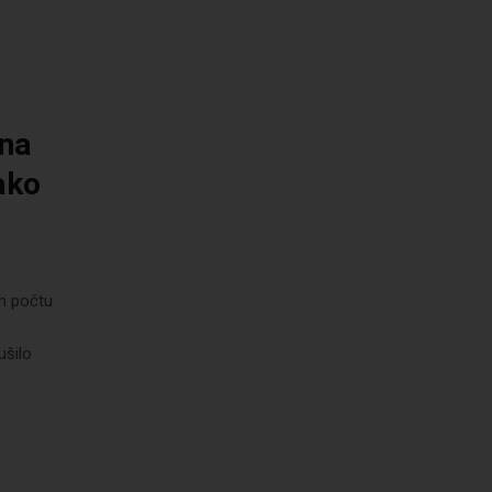
 na
ako
ím počtu
ušilo