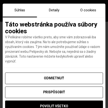
Súhlas
Detaily
O cookies
Táto webstránka používa súbory
cookies
V Pelikáne robíme všetko preto, aby sme vám zobrazovali iba
Na dovolenku od Thomas
obsah, ktorý vás zaujíma. Na to ale potrebujeme súhlas s
využívaním cookies. Tým nám umožníte používať údaje o vašom
Cook do konca septembra
prezeraní webu Pelipecky.sk. Nebojte sa, nejedná sa o žiadny
záväzok. Toto nastavenie môžete kedykoľvek upraviť alebo
neleťte
vypnúť.
ODMIETNUŤ
Lovci leteniek a dovoleniek
autor
PRISPÔSOBIŤ
24. SEPTEMBRA 2019
POVOLIŤ VŠETKO