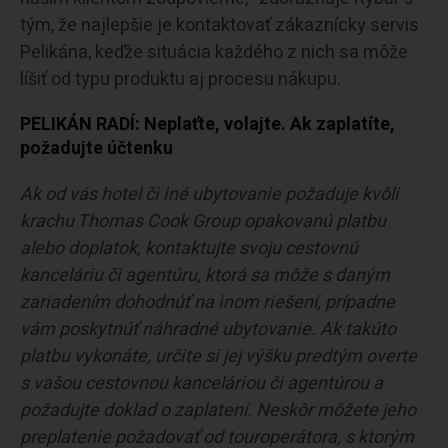
tým, že najlepšie je kontaktovať zákaznícky servis
Pelikána, keďže situácia každého z nich sa môže
líšiť od typu produktu aj procesu nákupu.
PELIKÁN RADÍ: Neplaťte, volajte. Ak zaplatíte,
požadujte účtenku
Ak od vás hotel či iné ubytovanie požaduje kvôli
krachu Thomas Cook Group opakovanú platbu
alebo doplatok, kontaktujte svoju cestovnú
kanceláriu či agentúru, ktorá sa môže s daným
zariadením dohodnúť na inom riešení, prípadne
vám poskytnúť náhradné ubytovanie. Ak takúto
platbu vykonáte, určite si jej výšku predtým overte
s vašou cestovnou kanceláriou či agentúrou a
požadujte doklad o zaplatení. Neskôr môžete jeho
preplatenie požadovať od touroperátora, s ktorým