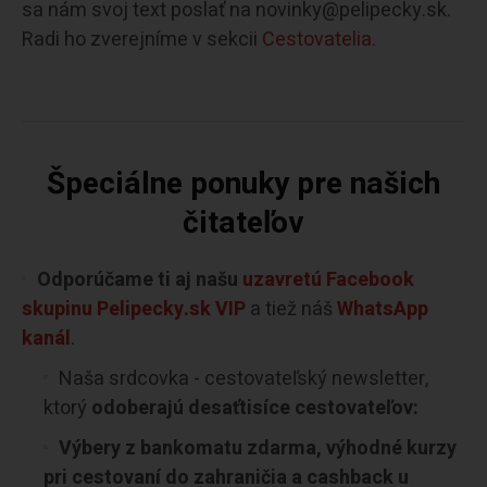
sa nám svoj text poslať na novinky@pelipecky.sk.
Radi ho zverejníme v sekcii
Cestovatelia.
Špeciálne ponuky pre našich
čitateľov
Odporúčame ti aj našu
uzavretú Facebook
skupinu Pelipecky.sk VIP
a tiež náš
WhatsApp
kanál
.
Naša srdcovka - cestovateľský newsletter,
ktorý
odoberajú desaťtisíce cestovateľov:
Výbery z bankomatu zdarma, výhodné kurzy
pri cestovaní do zahraničia a cashback u