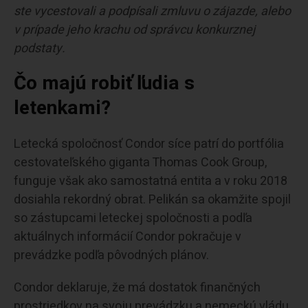
ste vycestovali a podpísali zmluvu o zájazde, alebo
v prípade jeho krachu od správcu konkurznej
podstaty.
Čo majú robiť ľudia s
letenkami?
Letecká spoločnosť Condor síce patrí do portfólia
cestovateľského giganta Thomas Cook Group,
funguje však ako samostatná entita a v roku 2018
dosiahla rekordný obrat. Pelikán sa okamžite spojil
so zástupcami leteckej spoločnosti a podľa
aktuálnych informácií Condor pokračuje v
prevádzke podľa pôvodných plánov.
Condor deklaruje, že má dostatok finančných
prostriedkov na svoju prevádzku a nemeckú vládu