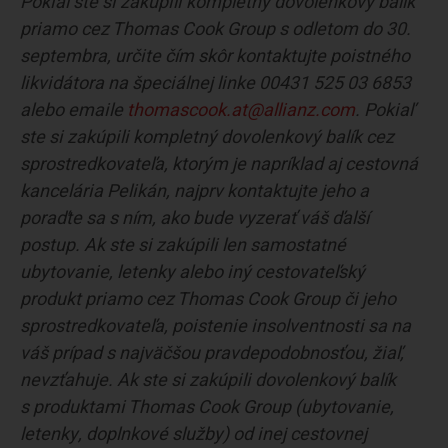
Pokiaľ ste si zakúpili kompletný dovolenkový balík
priamo cez Thomas Cook Group s odletom do 30.
septembra, určite čím skôr kontaktujte poistného
likvidátora na špeciálnej linke 00431 525 03 6853
alebo emaile
thomascook.at@allianz.com
. Pokiaľ
ste si zakúpili kompletný dovolenkový balík cez
sprostredkovateľa, ktorým je napríklad aj cestovná
kancelária Pelikán, najprv kontaktujte jeho a
poraďte sa s ním, ako bude vyzerať váš ďalší
postup. Ak ste si zakúpili len samostatné
ubytovanie, letenky alebo iný cestovateľský
produkt priamo cez Thomas Cook Group či jeho
sprostredkovateľa, poistenie insolventnosti sa na
váš prípad s najväčšou pravdepodobnosťou, žiaľ,
nevzťahuje. Ak ste si zakúpili dovolenkový balík
s produktami Thomas Cook Group (ubytovanie,
letenky, doplnkové služby) od inej cestovnej