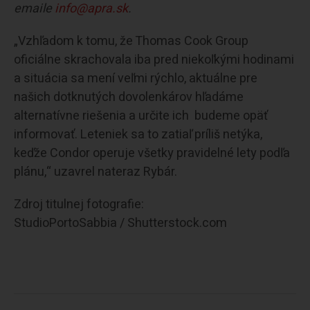
emaile
info@apra.sk
.
„Vzhľadom k tomu, že Thomas Cook Group
oficiálne skrachovala iba pred niekoľkými hodinami
a situácia sa mení veľmi rýchlo, aktuálne pre
našich dotknutých dovolenkárov hľadáme
alternatívne riešenia a určite ich budeme opäť
informovať. Leteniek sa to zatiaľ príliš netýka,
keďže Condor operuje všetky pravidelné lety podľa
plánu,“ uzavrel nateraz Rybár.
Zdroj titulnej fotografie:
StudioPortoSabbia / Shutterstock.com