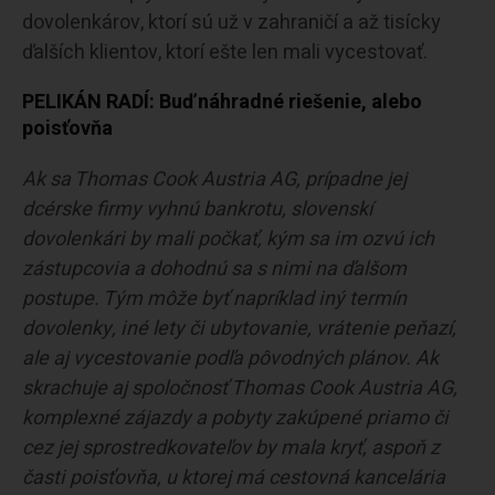
dovolenkárov, ktorí sú už v zahraničí a až tisícky
ďalších klientov, ktorí ešte len mali vycestovať.
PELIKÁN RADÍ: Buď náhradné riešenie, alebo
poisťovňa
Ak sa Thomas Cook Austria AG, prípadne jej
dcérske firmy vyhnú bankrotu, slovenskí
dovolenkári by mali počkať, kým sa im ozvú ich
zástupcovia a dohodnú sa s nimi na ďalšom
postupe. Tým môže byť napríklad iný termín
dovolenky, iné lety či ubytovanie, vrátenie peňazí,
ale aj vycestovanie podľa pôvodných plánov. Ak
skrachuje aj spoločnosť Thomas Cook Austria AG,
komplexné zájazdy a pobyty zakúpené priamo či
cez jej sprostredkovateľov by mala kryť, aspoň z
časti poisťovňa, u ktorej má cestovná kancelária