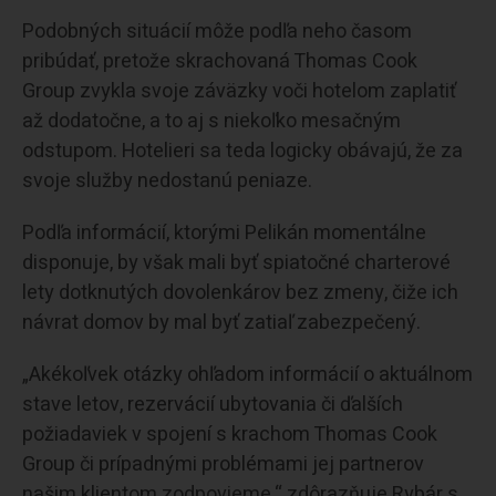
Podobných situácií môže podľa neho časom
pribúdať, pretože skrachovaná Thomas Cook
Group zvykla svoje záväzky voči hotelom zaplatiť
až dodatočne, a to aj s niekoľko mesačným
odstupom. Hotelieri sa teda logicky obávajú, že za
svoje služby nedostanú peniaze.
Podľa informácií, ktorými Pelikán momentálne
disponuje, by však mali byť spiatočné charterové
lety dotknutých dovolenkárov bez zmeny, čiže ich
návrat domov by mal byť zatiaľ zabezpečený.
„Akékoľvek otázky ohľadom informácií o aktuálnom
stave letov, rezervácií ubytovania či ďalších
požiadaviek v spojení s krachom Thomas Cook
Group či prípadnými problémami jej partnerov
našim klientom zodpovieme,“ zdôrazňuje Rybár s