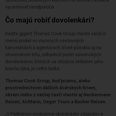
Slovensku, dotknutým klientom do konca mesiaca
vycestovať neodporúča.
Čo majú robiť dovolenkári?
Keďže gigant Thomas Cook Group vlastní väčší či
menší podiel vo viacerých cestovných
kanceláriách a agentúrach, ktoré pôsobia aj na
slovenskom trhu, odhadnúť počet slovenských
dovolenkárov, ktorých sa situácia ohľadom jeho
krachu týka, je veľmi ťažké.
Thomas Cook Group, buď priamo, alebo
prostredníctvom ďalších dcérskych firiem,
okrem iného z väčšej časti vlastní aj Neckermann
Reisen, AirMarin, Oeger Tours a Bucher Reisen.
„V Pelikánovi evidujeme objednávky zájazdov a