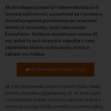
Ak potrebuješ pomôcť pri výbere destinácie či
leteckej spoločnosti, zorientovať sa v ponuke a
dostať kompletné poradenstvo pri rezervácii
letenky či dovolenky, využi našu ponuku
konzultácie. Služba je spoplatnená sumou 20
eur, avšak tá sa ti okamžite odpočíta z ceny
objednávky letenky či dovolenky, ktorú si
zakúpiš cez Pelikán.
REZERVOVAŤ KONZULTÁCIU
Ak máš pripomienku alebo si našiel chybu, napíš,
prosím, na redakcia@pelipecky.sk. Ak máš super
cestovateľský príbeh, recenziu, reportáž či blog a
chceš sa o svoje zážitky podeliť so svetom, neboj