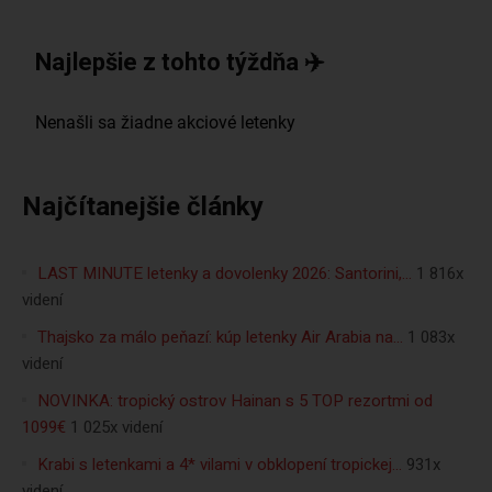
Najlepšie z tohto týždňa ✈️
Najčítanejšie články
LAST MINUTE letenky a dovolenky 2026: Santorini,…
1 816x
videní
Thajsko za málo peňazí: kúp letenky Air Arabia na…
1 083x
videní
NOVINKA: tropický ostrov Hainan s 5 TOP rezortmi od
1099€
1 025x videní
Krabi s letenkami a 4* vilami v obklopení tropickej…
931x
videní