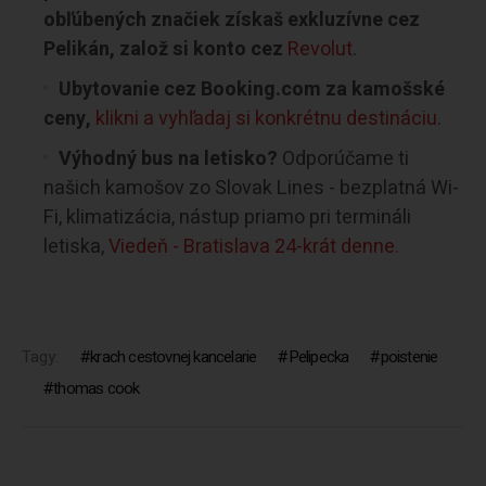
obľúbených značiek získaš exkluzívne cez
Pelikán, založ si konto cez
Revolut
.
Ubytovanie cez Booking.com za kamošské
ceny,
klikni a vyhľadaj si konkrétnu destináciu.
Výhodný bus na letisko?
Odporúčame ti
našich kamošov zo Slovak Lines - bezplatná Wi-
Fi, klimatizácia, nástup priamo pri termináli
letiska,
Viedeň - Bratislava 24-krát denne.
Tagy:
krach cestovnej kancelarie
Pelipecka
poistenie
thomas cook