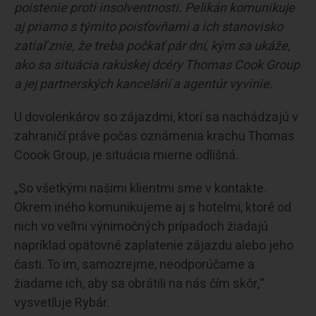
poistenie proti insolventnosti. Pelikán komunikuje
aj priamo s týmito poisťovňami a ich stanovisko
zatiaľ znie, že treba počkať pár dní, kým sa ukáže,
ako sa situácia rakúskej dcéry Thomas Cook Group
a jej partnerských kancelárií a agentúr vyvinie.
U dovolenkárov so zájazdmi, ktorí sa nachádzajú v
zahraničí práve počas oznámenia krachu Thomas
Coook Group, je situácia mierne odlišná.
„So všetkými našimi klientmi sme v kontakte.
Okrem iného komunikujeme aj s hotelmi, ktoré od
nich vo veľmi výnimočných prípadoch žiadajú
napríklad opätovné zaplatenie zájazdu alebo jeho
časti. To im, samozrejme, neodporúčame a
žiadame ich, aby sa obrátili na nás čím skôr,“
vysvetľuje Rybár.