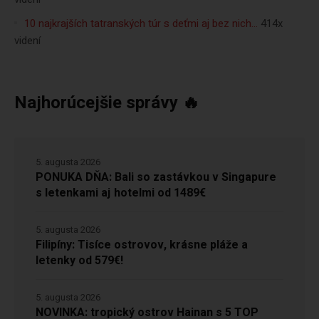
10 najkrajších tatranských túr s deťmi aj bez nich…
414x
videní
Najhorúcejšie správy 🔥
5. augusta 2026
PONUKA DŇA: Bali so zastávkou v Singapure
s letenkami aj hotelmi od 1489€
5. augusta 2026
Filipíny: Tisíce ostrovov, krásne pláže a
letenky od 579€!
5. augusta 2026
NOVINKA: tropický ostrov Hainan s 5 TOP