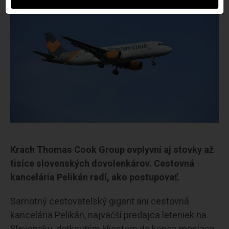
Krach Thomas Cook Group ovplyvní aj stovky až
tisíce slovenských dovolenkárov. Cestovná
kancelária Pelikán radí, ako postupovať.
Samotný cestovateľský gigant ani cestovná
kancelária Pelikán, najväčší predajca leteniek na