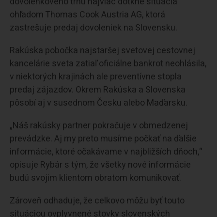
dovolenkového trhu najviac dotkne situácia
ohľadom Thomas Cook Austria AG, ktorá
zastrešuje predaj dovoleniek na Slovensku.
Rakúska pobočka najstaršej svetovej cestovnej
kancelárie sveta zatiaľ oficiálne bankrot neohlásila,
v niektorých krajinách ale preventívne stopla
predaj zájazdov. Okrem Rakúska a Slovenska
pôsobí aj v susednom Česku alebo Maďarsku.
„Náš rakúsky partner pokračuje v obmedzenej
prevádzke. Aj my preto musíme počkať na ďalšie
informácie, ktoré očakávame v najbližších dňoch,“
opisuje Rybár s tým, že všetky nové informácie
budú svojim klientom obratom komunikovať.
Zároveň odhaduje, že celkovo môžu byť touto
situáciou ovplyvnené stovky slovenských