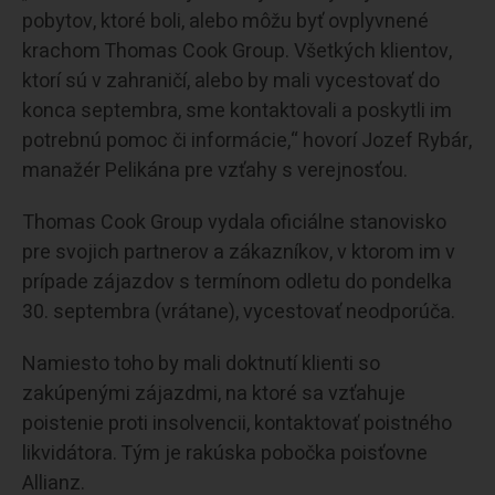
pobytov, ktoré boli, alebo môžu byť ovplyvnené
krachom Thomas Cook Group. Všetkých klientov,
ktorí sú v zahraničí, alebo by mali vycestovať do
konca septembra, sme kontaktovali a poskytli im
potrebnú pomoc či informácie,“ hovorí Jozef Rybár,
manažér Pelikána pre vzťahy s verejnosťou.
Thomas Cook Group vydala oficiálne stanovisko
pre svojich partnerov a zákazníkov, v ktorom im v
prípade zájazdov s termínom odletu do pondelka
30. septembra (vrátane), vycestovať neodporúča.
Namiesto toho by mali doktnutí klienti so
zakúpenými zájazdmi, na ktoré sa vzťahuje
poistenie proti insolvencii, kontaktovať poistného
likvidátora. Tým je rakúska pobočka poisťovne
Allianz.