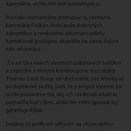
kancelárie, určite čím skôr kontaktujte ju.
Rovnako momentálne postupuje aj cestovná
kancelária Pelikán, ktorá bude dotknutých
zákazníkov s neskoršími dátumami odletu
kontaktovať postupne, akonáhle sa sama dozvie
viac informácií.
„Čo sa týka našich vlastných pobytových balíčkov
a zájazdov, v ktorých kombinujeme aj produkty
Thomas Cook Group, od ubytovania, cez letenky až
po doplnkové služby, platí, že o svojich klientov sa
určite postaráme tak, aby ich vzniknutá situácia
poznačila buď vôbec, alebo len veľmi sporadicky,”
garantuje Rybár.
Dodáva, že podľa ich odhadov sa slovenského