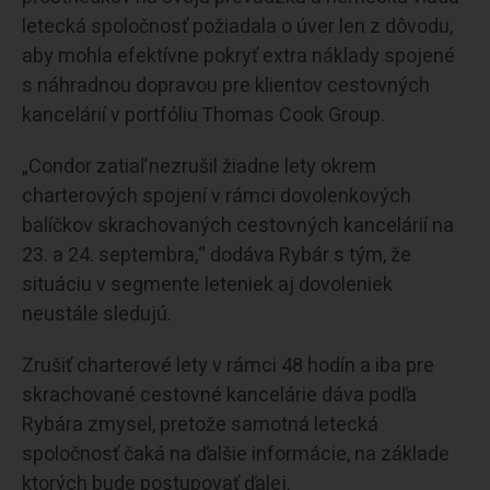
letecká spoločnosť požiadala o úver len z dôvodu,
aby mohla efektívne pokryť extra náklady spojené
s náhradnou dopravou pre klientov cestovných
kancelárií v portfóliu Thomas Cook Group.
„Condor zatiaľ nezrušil žiadne lety okrem
charterových spojení v rámci dovolenkových
balíčkov skrachovaných cestovných kancelárií na
23. a 24. septembra,“ dodáva Rybár s tým, že
situáciu v segmente leteniek aj dovoleniek
neustále sledujú.
Zrušiť charterové lety v rámci 48 hodín a iba pre
skrachované cestovné kancelárie dáva podľa
Rybára zmysel, pretože samotná letecká
spoločnosť čaká na ďalšie informácie, na základe
ktorých bude postupovať ďalej.