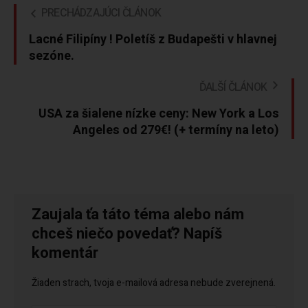
PRECHÁDZAJÚCI ČLÁNOK
Lacné Filipíny ! Poletíš z Budapešti v hlavnej
sezóne.
ĎALŠÍ ČLÁNOK
USA za šialene nízke ceny: New York a Los
Angeles od 279€! (+ termíny na leto)
Zaujala ťa táto téma alebo nám
chceš niečo povedať? Napíš
komentár
Žiaden strach, tvoja e-mailová adresa nebude zverejnená.