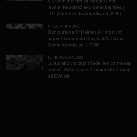
S Dreamlinerom sa skrátka lieta
lepšie. Reportáž ekonomickej triedy
LOT (+letenky do Ameriky od 499€)
1. DECEMBRA 2025
Biznis trieda 5* Hainan Airlines: leť
super luxusne do Číny s 50% zľavou.
Máme letenky za 1 199€!
12. NOVEMBRA 2025
Luxus ako v biznis triede, len za menej
peňazí. Skúsili sme Premium Economy
od EVA Air