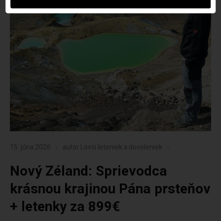
15. júna 2026
autor
Lovci leteniek a dovoleniek
Nový Zéland: Sprievodca
krásnou krajinou Pána prsteňov
+ letenky za 899€