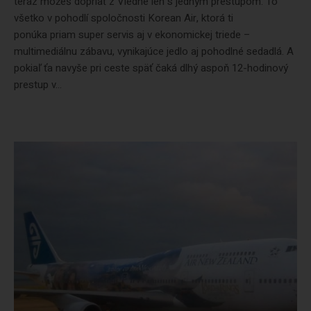
teraz môžeš dopriať z Viedne len s jedným prestupom. To
všetko v pohodlí spoločnosti Korean Air, ktorá ti
ponúka priam super servis aj v ekonomickej triede –
multimediálnu zábavu, vynikajúce jedlo aj pohodlné sedadlá. A
pokiaľ ťa navyše pri ceste späť čaká dlhý aspoň 12-hodinový
prestup v...