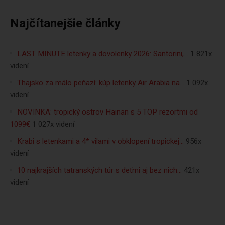
Najčítanejšie články
LAST MINUTE letenky a dovolenky 2026: Santorini,…
1 821x
videní
Thajsko za málo peňazí: kúp letenky Air Arabia na…
1 092x
videní
NOVINKA: tropický ostrov Hainan s 5 TOP rezortmi od
1099€
1 027x videní
Krabi s letenkami a 4* vilami v obklopení tropickej…
956x
videní
10 najkrajších tatranských túr s deťmi aj bez nich…
421x
videní