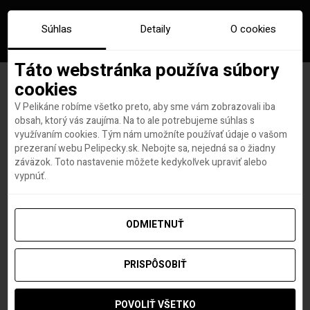
Súhlas
Detaily
O cookies
Táto webstránka používa súbory
cookies
V Pelikáne robíme všetko preto, aby sme vám zobrazovali iba
Značka:
novy zeland pan
obsah, ktorý vás zaujíma. Na to ale potrebujeme súhlas s
využívaním cookies. Tým nám umožníte používať údaje o vašom
prstenov
prezeraní webu Pelipecky.sk. Nebojte sa, nejedná sa o žiadny
záväzok. Toto nastavenie môžete kedykoľvek upraviť alebo
vypnúť.
ODMIETNUŤ
PRISPÔSOBIŤ
POVOLIŤ VŠETKO