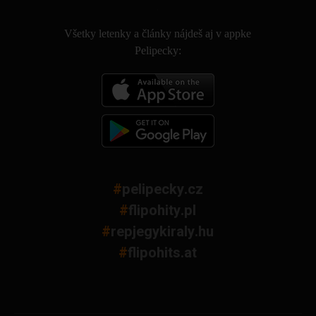
.
Všetky letenky a články nájdeš aj v appke
Pelipecky:
#
pelipecky.cz
#
flipohity.pl
#
repjegykiraly.hu
#
flipohits.at