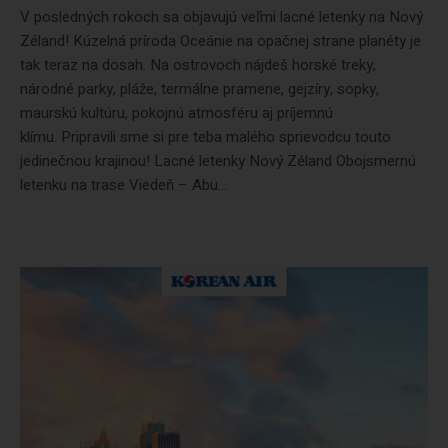
V posledných rokoch sa objavujú veľmi lacné letenky na Nový
Zéland! Kúzelná príroda Oceánie na opačnej strane planéty je
tak teraz na dosah. Na ostrovoch nájdeš horské treky,
národné parky, pláže, termálne pramene, gejzíry, sopky,
maurskú kultúru, pokojnú atmosféru aj príjemnú
klímu. Pripravili sme si pre teba malého sprievodcu touto
jedinečnou krajinou! Lacné letenky Nový Zéland Obojsmernú
letenku na trase Viedeň – Abu...