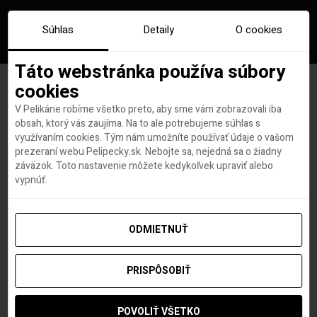
Súhlas
Detaily
O cookies
Táto webstránka používa súbory
cookies
V Pelikáne robíme všetko preto, aby sme vám zobrazovali iba
Značka:
lowcostove letecke
obsah, ktorý vás zaujíma. Na to ale potrebujeme súhlas s
využívaním cookies. Tým nám umožníte používať údaje o vašom
spolocnosti
prezeraní webu Pelipecky.sk. Nebojte sa, nejedná sa o žiadny
záväzok. Toto nastavenie môžete kedykoľvek upraviť alebo
vypnúť.
ODMIETNUŤ
PRISPÔSOBIŤ
POVOLIŤ VŠETKO