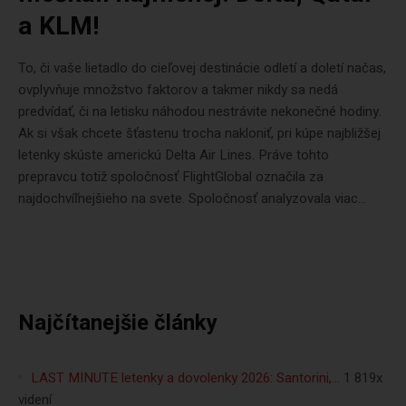
a KLM!
To, či vaše lietadlo do cieľovej destinácie odletí a doletí načas,
ovplyvňuje množstvo faktorov a takmer nikdy sa nedá
predvídať, či na letisku náhodou nestrávite nekonečné hodiny.
Ak si však chcete šťastenu trocha nakloniť, pri kúpe najbližšej
letenky skúste americkú Delta Air Lines. Práve tohto
prepravcu totiž spoločnosť FlightGlobal označila za
najdochvíľnejšieho na svete. Spoločnosť analyzovala viac...
Najčítanejšie články
LAST MINUTE letenky a dovolenky 2026: Santorini,…
1 819x
videní