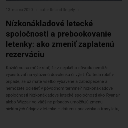
13. marca 2020
autor
Roland Regely
Nízkonákladové letecké
spoločnosti a prebookovanie
letenky: ako zmeniť zaplatenú
rezerváciu
Každému sa môže stať, že z nejakého dôvodu nemôže
vycestovať na vytúženú dovolenku či výlet. Čo teda robiť v
prípade, že už máte všetko vybavené a zabezpečené a
nemôžete odletieť v pôvodnom termíne? Nízkonákladové
spoločnosti Nízkonákladové letecké spoločnosti ako Ryanair
alebo Wizzair vo väčšine prípadov umožňujú zmenu
niektorých údajov v letenke – dátumu, priezviska a trasy letu,...