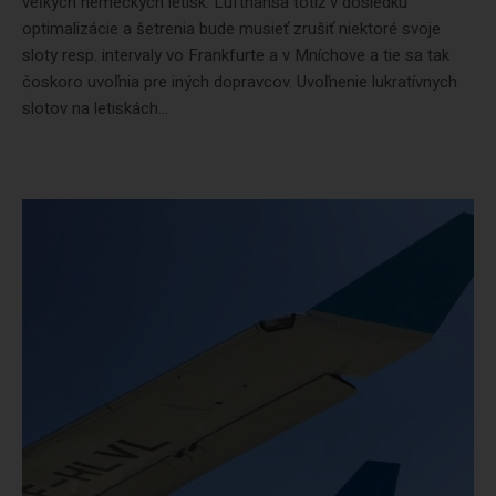
veľkých nemeckých letísk. Lufthansa totiž v dôsledku
optimalizácie a šetrenia bude musieť zrušiť niektoré svoje
sloty resp. intervaly vo Frankfurte a v Mníchove a tie sa tak
čoskoro uvoľnia pre iných dopravcov. Uvoľnenie lukratívnych
slotov na letiskách...