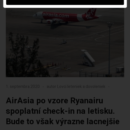
1. septembra 2020
autor
Lovci leteniek a dovoleniek
AirAsia po vzore Ryanairu
spoplatní check-in na letisku.
Bude to však výrazne lacnejšie