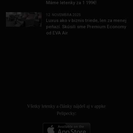
Máme letenky za 1 199€!
12. NOVEMBRA 2025
Luxus ako v biznis triede, len za menej
peňazí. Skúsili sme Premium Economy
od EVA Air
.
Všetky letenky a články nájdeš aj v appke
Pelipecky: