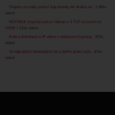
Thajsko za málo peňazí: kúp letenky Air Arabia na…
1 086x
videní
NOVINKA: tropický ostrov Hainan s 5 TOP rezortmi od
1099€
1 026x videní
Krabi s letenkami a 4* vilami v obklopení tropickej…
933x
videní
10 najkrajších tatranských túr s deťmi aj bez nich…
416x
videní