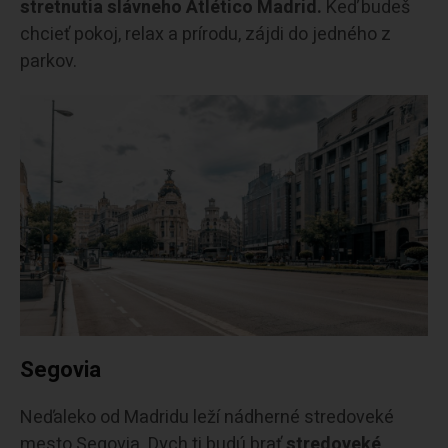
stretnutia slávneho Atlético Madrid.
Keď budeš
chcieť pokoj, relax a prírodu, zájdi do jedného z
parkov.
Segovia
Neďaleko od Madridu leží nádherné stredoveké
mesto Segovia. Dych ti budú brať
stredoveké