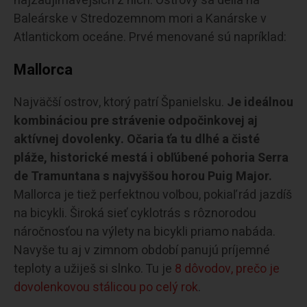
najzaujímavejších z nich. Ostrovy sa delia na
Baleárske v Stredozemnom mori a Kanárske v
Atlantickom oceáne. Prvé menované sú napríklad:
Mallorca
Najväčší ostrov, ktorý patrí Španielsku.
Je ideálnou
kombináciou pre strávenie odpočinkovej aj
aktívnej dovolenky. Očaria ťa tu dlhé a čisté
pláže, historické mestá i obľúbené pohoria Serra
de Tramuntana s najvyššou horou Puig Major.
Mallorca je tiež perfektnou voľbou, pokiaľ rád jazdíš
na bicykli. Široká sieť cyklotrás s rôznorodou
náročnosťou na výlety na bicykli priamo nabáda.
Navyše tu aj v zimnom období panujú príjemné
teploty a užiješ si slnko. Tu je
8 dôvodov, prečo je
dovolenkovou stálicou po celý rok
.