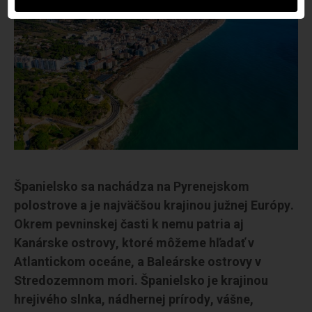
Španielsko sa nachádza na Pyrenejskom
polostrove a je najväčšou krajinou južnej Európy.
Okrem pevninskej časti k nemu patria aj
Kanárske ostrovy, ktoré môžeme hľadať v
Atlantickom oceáne, a Baleárske ostrovy v
Stredozemnom mori. Španielsko je krajinou
hrejivého slnka, nádhernej prírody, vášne,