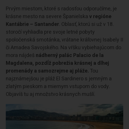
Prvým miestom, ktoré s radosťou odporučíme, je
krásne mesto na severe Španielska
v regióne
Kantábrie – Santander
. Oblasť, ktorú si už v 18.
storočí vyhliadla pre svoje letné pobyty
spoločenská smotánka, vrátane kráľovnej Isabely II
či Amadea Savojského. Na vŕšku vybiehajúcom do
mora nájdeš
nádherný palác Palacio de la
Magdalena, pozdĺž pobrežia krásnej a dlhej
promenády a samozrejme aj pláže.
Tou
najznámejšou je pláž El Sardinero s jemným a
zlatým pieskom a miernym vstupom do vody.
Objavíš tu aj množstvo krásnych mušlí.