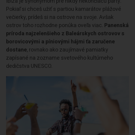
Ibiza je synonymom pre nikdy nekončiacu párty.
Pokiaľ si chceš užiť s partiou kamarátov plážové
večierky, prídeš si na ostrove na svoje. Avšak
ostrov toho rozhodne ponúka oveľa viac.
Panenská
príroda najzelenšieho z Baleárskych ostrovov s
borovicovými a píniovými hájmi ťa zaručene
dostane
, rovnako ako zaujímavé pamiatky
zapísané na zozname svetového kultúrneho
dedičstva UNESCO.