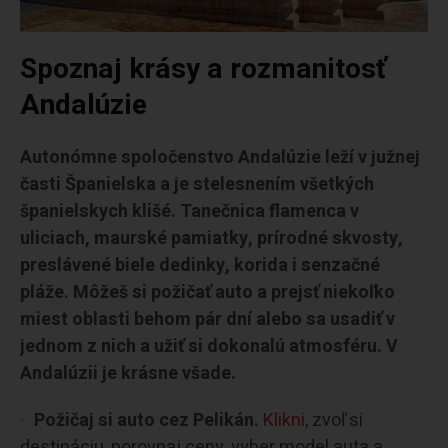
Spoznaj krásy a rozmanitosť
Andalúzie
Autonómne spoločenstvo Andalúzie leží v južnej
časti Španielska a je stelesnením všetkých
španielskych klišé. Tanečnica flamenca v
uliciach, maurské pamiatky, prírodné skvosty,
preslávené biele dedinky, korida i senzačné
pláže. Môžeš si požičať auto a prejsť niekoľko
miest oblasti behom pár dní alebo sa usadiť v
jednom z nich a užiť si dokonalú atmosféru. V
Andalúzii je krásne všade.
Požičaj si auto cez Pelikán.
Klikni
, zvoľ si
destináciu, porovnaj ceny, vyber model auta a