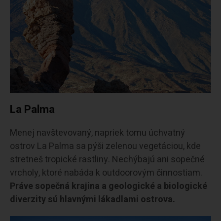
La Palma
Menej navštevovaný, napriek tomu úchvatný
ostrov La Palma sa pýši zelenou vegetáciou, kde
stretneš tropické rastliny. Nechýbajú ani sopečné
vrcholy, ktoré nabáda k outdoorovým činnostiam.
Práve sopečná krajina a geologické a biologické
diverzity sú hlavnými lákadlami ostrova.