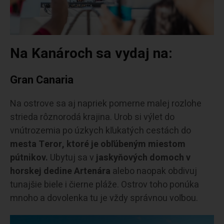
Na Kanároch sa vydaj na:
Gran Canaria
Na ostrove sa aj napriek pomerne malej rozlohe
strieda rôznorodá krajina. Urob si výlet do
vnútrozemia po úzkych kľukatých cestách do
mesta Teror, ktoré je obľúbeným miestom
pútnikov.
Ubytuj sa v
jaskyňových domoch v
horskej dedine Artenára
alebo naopak obdivuj
tunajšie biele i čierne pláže. Ostrov toho ponúka
mnoho a dovolenka tu je vždy správnou voľbou.