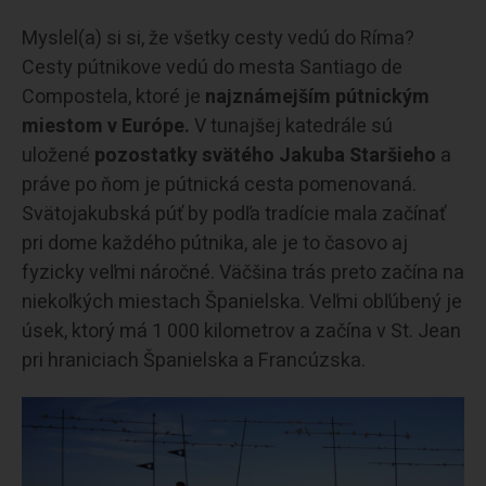
Myslel(a) si si, že všetky cesty vedú do Ríma?
Cesty pútnikove vedú do mesta Santiago de
Compostela, ktoré je
najznámejším pútnickým
miestom v Európe.
V tunajšej katedrále sú
uložené
pozostatky svätého Jakuba Staršieho
a
práve po ňom je pútnická cesta pomenovaná.
Svätojakubská púť by podľa tradície mala začínať
pri dome každého pútnika, ale je to časovo aj
fyzicky veľmi náročné. Väčšina trás preto začína na
niekoľkých miestach Španielska. Veľmi obľúbený je
úsek, ktorý má 1 000 kilometrov a začína v St. Jean
pri hraniciach Španielska a Francúzska.