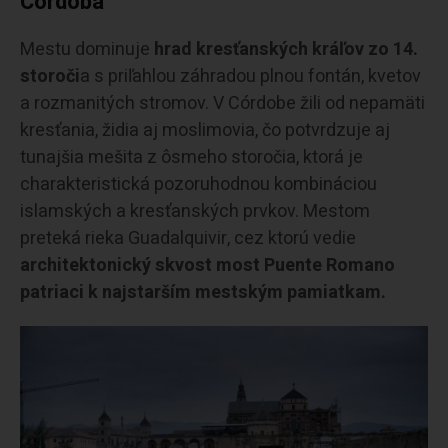
Córdoba
Mestu dominuje
hrad kresťanských kráľov zo 14.
storoči
a s priľahlou záhradou plnou fontán, kvetov
a rozmanitých stromov. V Córdobe žili od nepamäti
kresťania, židia aj moslimovia, čo potvrdzuje aj
tunajšia mešita z ôsmeho storočia, ktorá je
charakteristická pozoruhodnou kombináciou
islamských a kresťanských prvkov. Mestom
preteká rieka Guadalquivir, cez ktorú vedie
architektonický skvost most Puente Romano
patriaci k najstarším mestským pamiatkam.