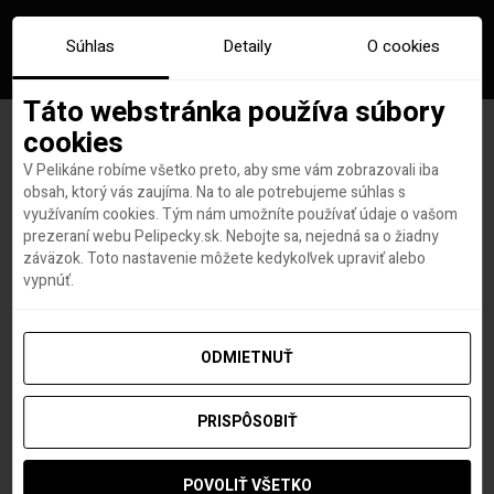
Súhlas
Detaily
O cookies
Táto webstránka používa súbory
cookies
V Pelikáne robíme všetko preto, aby sme vám zobrazovali iba
Španielsko: veľký sprievodca
obsah, ktorý vás zaujíma. Na to ale potrebujeme súhlas s
využívaním cookies. Tým nám umožníte používať údaje o vašom
s tipmi na zaujímavé miesta +
prezeraní webu Pelipecky.sk. Nebojte sa, nejedná sa o žiadny
záväzok. Toto nastavenie môžete kedykoľvek upraviť alebo
lacné letenky
vypnúť.
ODMIETNUŤ
Redakcia Pelipecky.sk
autor
9. MÁJA 2024
PRISPÔSOBIŤ
POVOLIŤ VŠETKO