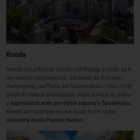
Ronda
Ronda leží približne 100 km od Málagy a viaže sa k
nej mnoho zaujímavostí. Zdržiaval sa tu Ernest
Hamingway, na Plaza del Socorro bola v roku 1918
prvýkrát videná andalúzska vlajka a majú tu jednu
z
najstarších arén pre býčie zápasy v Španielsku
.
Mesto sa rozdeľuje na dve časti, ktoré spája
úchvatný most Puento Nuevo.