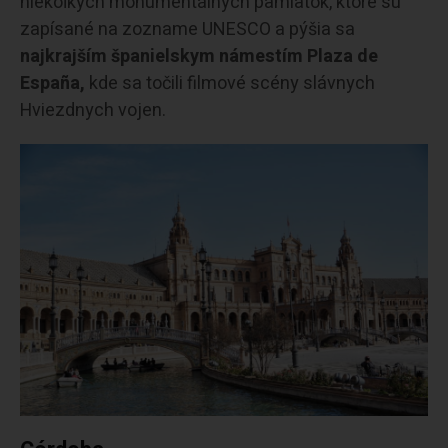
niekoľkých monumentálnych pamiatok, ktoré sú
zapísané na zozname UNESCO a pýšia sa
najkrajším španielskym námestím Plaza de
España,
kde sa točili filmové scény slávnych
Hviezdnych vojen.