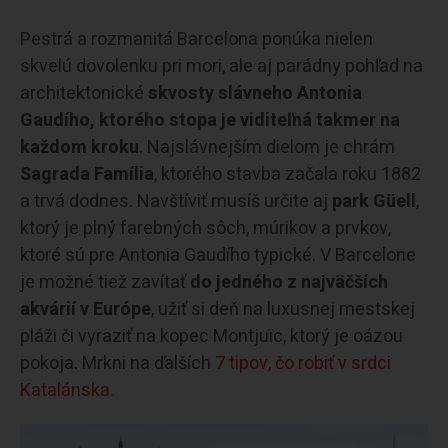
Pestrá a rozmanitá Barcelona ponúka nielen
skvelú dovolenku pri mori, ale aj parádny pohľad na
architektonické
skvosty slávneho Antonia
Gaudího, ktorého stopa je viditeľná takmer na
každom kroku
. Najslávnejším dielom je chrám
Sagrada Família
, ktorého stavba začala roku 1882
a trvá dodnes. Navštíviť musíš určite aj
park Güell
,
ktorý je plný farebných sôch, múrikov a prvkov,
ktoré sú pre Antonia Gaudího typické. V Barcelone
je možné tiež zavítať
do jedného z najväčších
akvárií v Európe
, užiť si deň na luxusnej mestskej
pláži či vyraziť na kopec Montjuïc, ktorý je oázou
pokoja. Mrkni na ďalších
7 tipov, čo robiť v srdci
Katalánska.