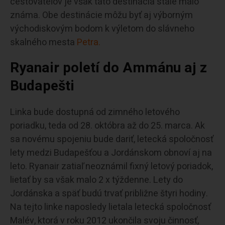
cestovateľov je však táto destinácia stále málo
známa. Obe destinácie môžu byť aj výborným
východiskovým bodom k výletom do slávneho
skalného mesta
Petra.
Ryanair poletí do Ammánu aj z
Budapešti
Linka bude dostupná od zimného letového
poriadku, teda od 28. októbra až do 25. marca. Ak
sa novému spojeniu bude dariť, letecká spoločnosť
lety medzi Budapešťou a Jordánskom obnoví aj na
leto. Ryanair zatiaľ neoznámil fixný letový poriadok,
lietať by sa však malo 2 x týždenne. Lety do
Jordánska a späť budú trvať približne štyri hodiny.
Na tejto linke naposledy lietala letecká spoločnosť
Malév, ktorá v roku 2012 ukončila svoju činnosť,