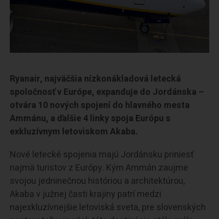
Ryanair, najväčšia nízkonákladová letecká
spoločnosť v Európe, expanduje do Jordánska –
otvára 10 nových spojení do hlavného mesta
Ammánu, a ďalšie 4 linky spoja Európu s
exkluzívnym letoviskom Akaba.
Nové letecké spojenia majú Jordánsku priniesť
najmä turistov z Európy. Kým Ammán zaujme
svojou jedninečnou históriou a architektúrou,
Akaba v južnej časti krajiny patrí medzi
najexkluzívnejšie letoviská sveta, pre slovenských