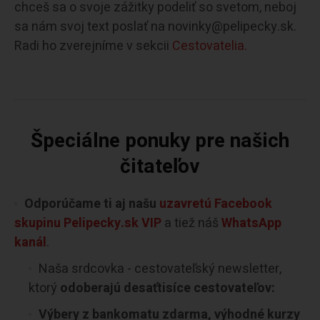
chceš sa o svoje zážitky podeliť so svetom, neboj
sa nám svoj text poslať na novinky@pelipecky.sk.
Radi ho zverejníme v sekcii
Cestovatelia.
Špeciálne ponuky pre našich
čitateľov
Odporúčame ti aj našu
uzavretú Facebook
skupinu Pelipecky.sk VIP
a tiež náš
WhatsApp
kanál
.
Naša srdcovka - cestovateľský newsletter,
ktorý
odoberajú desaťtisíce cestovateľov:
Výbery z bankomatu zdarma, výhodné kurzy