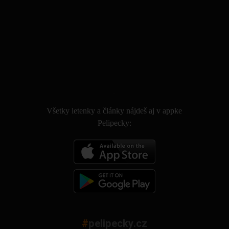
.
Všetky letenky a články nájdeš aj v appke
Pelipecky:
#
pelipecky.cz