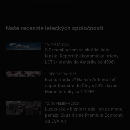
Naše recenzie leteckých spoločností
15. MÁJA 2026
S Dreamlinerom sa skrátka lieta
lepšie. Reportáž ekonomickej triedy
LOT (+letenky do Ameriky od 499€)
1. DECEMBRA 2025
Biznis trieda 5* Hainan Airlines: leť
super luxusne do Číny s 50% zľavou.
Máme letenky za 1 199€!
12. NOVEMBRA 2025
Luxus ako v biznis triede, len za menej
peňazí. Skúsili sme Premium Economy
od EVA Air