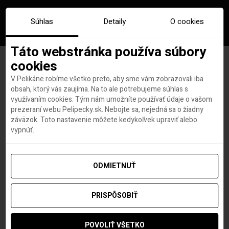
Súhlas
Detaily
O cookies
Táto webstránka používa súbory
cookies
V Pelikáne robíme všetko preto, aby sme vám zobrazovali iba
NOVINKA! Ryanair znovu
obsah, ktorý vás zaujíma. Na to ale potrebujeme súhlas s
využívaním cookies. Tým nám umožníte používať údaje o vašom
expanduje, začne lietať do
prezeraní webu Pelipecky.sk. Nebojte sa, nejedná sa o žiadny
záväzok. Toto nastavenie môžete kedykoľvek upraviť alebo
Jordánska
vypnúť.
ODMIETNUŤ
Patrik Vas
autor
4. FEBRUÁRA 2018
PRISPÔSOBIŤ
POVOLIŤ VŠETKO