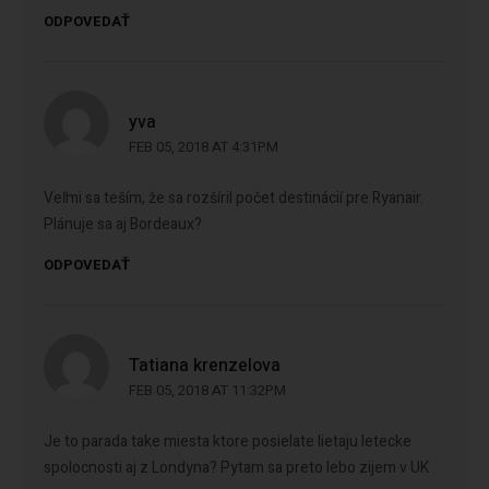
ODPOVEDAŤ
yva
FEB 05, 2018 AT 4:31PM
Veľmi sa teším, že sa rozšíril počet destinácií pre Ryanair.
Plánuje sa aj Bordeaux?
ODPOVEDAŤ
Tatiana krenzelova
FEB 05, 2018 AT 11:32PM
Je to parada take miesta ktore posielate lietaju letecke
spolocnosti aj z Londyna? Pytam sa preto lebo zijem v UK