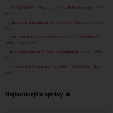
LAST MINUTE letenky a dovolenky 2026: Santorini,…
1 818x
videní
Thajsko za málo peňazí: kúp letenky Air Arabia na…
1 083x
videní
NOVINKA: tropický ostrov Hainan s 5 TOP rezortmi od
1099€
1 026x videní
Krabi s letenkami a 4* vilami v obklopení tropickej…
931x
videní
10 najkrajších tatranských túr s deťmi aj bez nich…
416x
videní
Najhorúcejšie správy 🔥