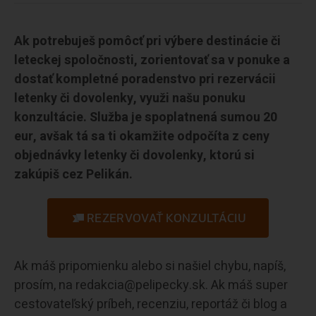
Ak potrebuješ pomôcť pri výbere destinácie či
leteckej spoločnosti, zorientovať sa v ponuke a
dostať kompletné poradenstvo pri rezervácii
letenky či dovolenky, využi našu ponuku
konzultácie. Služba je spoplatnená sumou 20
eur, avšak tá sa ti okamžite odpočíta z ceny
objednávky letenky či dovolenky, ktorú si
zakúpiš cez Pelikán.
REZERVOVAŤ KONZULTÁCIU
Ak máš pripomienku alebo si našiel chybu, napíš,
prosím, na redakcia@pelipecky.sk. Ak máš super
cestovateľský príbeh, recenziu, reportáž či blog a