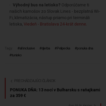
Výhodný bus na letisko?
Odporúčame ti
našich kamošov zo Slovak Lines - bezplatná Wi-
Fi, klimatizácia, nástup priamo pri termináli
letiska,
Viedeň - Bratislava 24-krát denne.
Tagy:
all inclusive
djerba
Pelipecka
ponuka dna
tunisko
PRECHÁDZAJÚCI ČLÁNOK
PONUKA DŇA: 13 nocí v Bulharsku s raňajkami
za 359 €