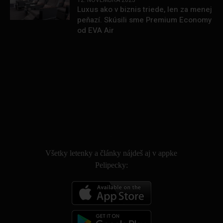
12. NOVEMBRA 2025
Luxus ako v biznis triede, len za menej
peňazí. Skúsili sme Premium Economy
od EVA Air
.
Všetky letenky a články nájdeš aj v appke
Pelipecky: