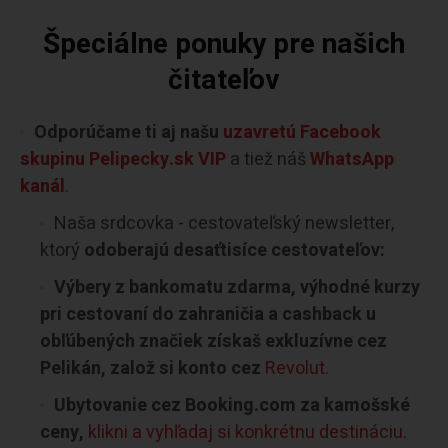
Špeciálne ponuky pre našich
čitateľov
Odporúčame ti aj našu
uzavretú Facebook
skupinu Pelipecky.sk VIP
a tiež náš
WhatsApp
kanál
.
Naša srdcovka - cestovateľský newsletter,
ktorý
odoberajú desaťtisíce cestovateľov:
Výbery z bankomatu zdarma, výhodné kurzy
pri cestovaní do zahraničia a cashback u
obľúbených značiek získaš exkluzívne cez
Pelikán, založ si konto cez
Revolut
.
Ubytovanie cez Booking.com za kamošské
ceny,
klikni a vyhľadaj si konkrétnu destináciu.