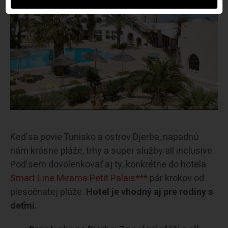
Keď sa povie Tunisko a ostrov Djerba, napadnú
nám krásne pláže, trhy a super služby all inclusive.
Poď sem dovolenkovať aj ty, konkrétne do hotela
Smart Line Mirama Petit Palais***
pár krokov od
piesočnatej pláže.
Hotel je vhodný aj pre rodiny s
deťmi.