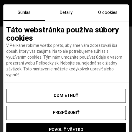
Súhlas
Detaily
O cookies
Táto webstránka používa súbory
cookies
V Pelikáne robíme všetko preto, aby sme vám zobrazovali iba
PONUKA DŇA: All inclusive v
obsah, ktorý vás zaujíma. Na to ale potrebujeme súhlas s
využívaním cookies. Tým nám umožníte používať údaje o vašom
Tunisku so slovenským
prezeraní webu Pelipecky.sk. Nebojte sa, nejedná sa o žiadny
záväzok. Toto nastavenie môžete kedykoľvek upraviť alebo
delegátom za 418 €
vypnúť.
ODMIETNUŤ
Michal Havel
autor
23. JÚLA 2019
PRISPÔSOBIŤ
POVOLIŤ VŠETKO