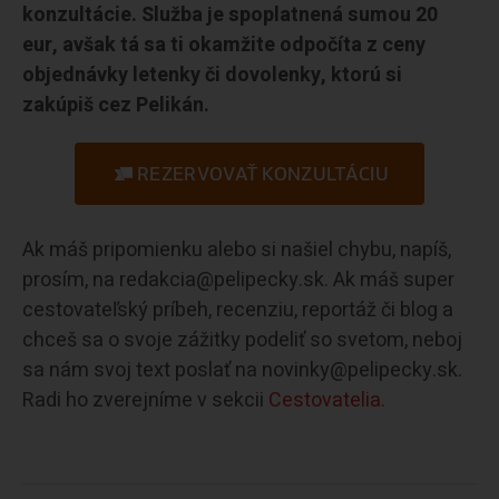
konzultácie. Služba je spoplatnená sumou 20
eur, avšak tá sa ti okamžite odpočíta z ceny
objednávky letenky či dovolenky, ktorú si
zakúpiš cez Pelikán.
REZERVOVAŤ KONZULTÁCIU
Ak máš pripomienku alebo si našiel chybu, napíš,
prosím, na redakcia@pelipecky.sk. Ak máš super
cestovateľský príbeh, recenziu, reportáž či blog a
chceš sa o svoje zážitky podeliť so svetom, neboj
sa nám svoj text poslať na novinky@pelipecky.sk.
Radi ho zverejníme v sekcii
Cestovatelia.