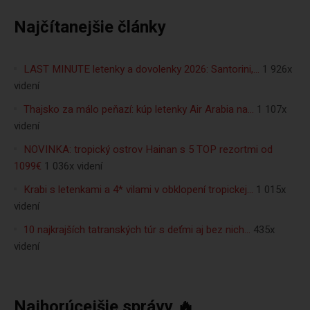
Najčítanejšie články
LAST MINUTE letenky a dovolenky 2026: Santorini,…
1 926x
videní
Thajsko za málo peňazí: kúp letenky Air Arabia na…
1 107x
videní
NOVINKA: tropický ostrov Hainan s 5 TOP rezortmi od
1099€
1 036x videní
Krabi s letenkami a 4* vilami v obklopení tropickej…
1 015x
videní
10 najkrajších tatranských túr s deťmi aj bez nich…
435x
videní
Najhorúcejšie správy 🔥