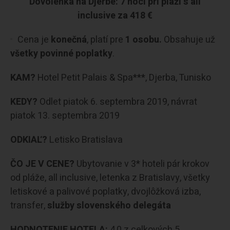
Dovolenka na Djerbe: 7 nocí pri pláži s all
inclusive za 418 €
Cena je
konečná
, platí pre
1 osobu.
Obsahuje už
všetky povinné poplatky
.
KAM?
Hotel Petit Palais & Spa***, Djerba, Tunisko
KEDY?
Odlet piatok 6. septembra 2019, návrat
piatok 13. septembra 2019
ODKIAĽ?
Letisko Bratislava
ČO JE V CENE?
Ubytovanie v 3* hoteli pár krokov
od pláže, all inclusive, letenka z Bratislavy, všetky
letiskové a palivové poplatky, dvojlôžková izba,
transfer,
služby slovenského delegáta
HODNOTENIE HOTELA:
4,0 z celkových 5