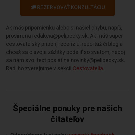
REZERVOVAŤ KONZULTÁCIU
Ak máš pripomienku alebo si našiel chybu, napíš,
prosím, na redakcia@pelipecky.sk. Ak máš super
cestovateľský príbeh, recenziu, reportáž či blog a
chceš sa o svoje zážitky podeliť so svetom, neboj
sa nám svoj text poslať na novinky@pelipecky.sk.
Radi ho zverejníme v sekcii
Cestovatelia.
Špeciálne ponuky pre našich
čitateľov