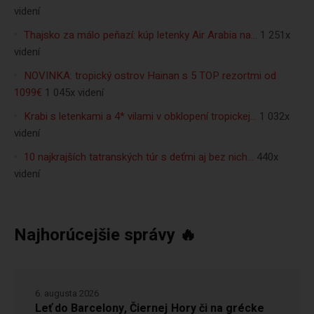
videní
Thajsko za málo peňazí: kúp letenky Air Arabia na…
1 251x
videní
NOVINKA: tropický ostrov Hainan s 5 TOP rezortmi od
1099€
1 045x videní
Krabi s letenkami a 4* vilami v obklopení tropickej…
1 032x
videní
10 najkrajších tatranských túr s deťmi aj bez nich…
440x
videní
Najhorúcejšie správy 🔥
6. augusta 2026
Leť do Barcelony, Čiernej Hory či na grécke