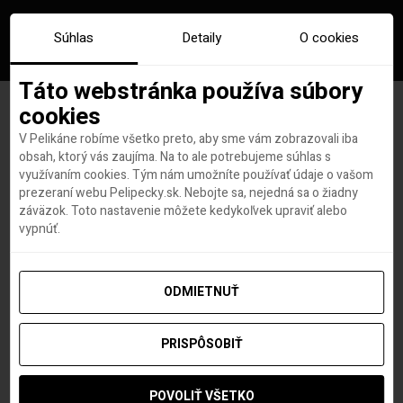
Súhlas
Detaily
O cookies
Táto webstránka používa súbory
cookies
V Pelikáne robíme všetko preto, aby sme vám zobrazovali iba
K poisteniu na COVID-19 sa
obsah, ktorý vás zaujíma. Na to ale potrebujeme súhlas s
využívaním cookies. Tým nám umožníte používať údaje o vašom
najnovšie pridáva aj
prezeraní webu Pelipecky.sk. Nebojte sa, nejedná sa o žiadny
záväzok. Toto nastavenie môžete kedykoľvek upraviť alebo
Eurowings
vypnúť.
ODMIETNUŤ
Hana Hudson
autor
23. SEPTEMBRA 2020
PRISPÔSOBIŤ
POVOLIŤ VŠETKO