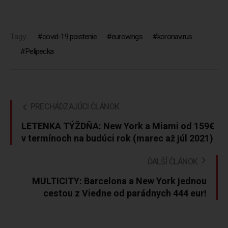
Tagy:
covid-19 poistenie
eurowings
koronavirus
Pelipecka
PRECHÁDZAJÚCI ČLÁNOK
LETENKA TÝŽDŇA: New York a Miami od 159€
v termínoch na budúci rok (marec až júl 2021)
ĎALŠÍ ČLÁNOK
MULTICITY: Barcelona a New York jednou
cestou z Viedne od parádnych 444 eur!