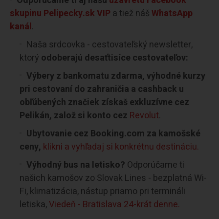
Odporúčame ti aj našu
uzavretú Facebook
skupinu Pelipecky.sk VIP
a tiež náš
WhatsApp
kanál
.
Naša srdcovka - cestovateľský newsletter,
ktorý
odoberajú desaťtisíce cestovateľov:
Výbery z bankomatu zdarma, výhodné kurzy
pri cestovaní do zahraničia a cashback u
obľúbených značiek získaš exkluzívne cez
Pelikán, založ si konto cez
Revolut
.
Ubytovanie cez Booking.com za kamošské
ceny,
klikni a vyhľadaj si konkrétnu destináciu.
Výhodný bus na letisko?
Odporúčame ti
našich kamošov zo Slovak Lines - bezplatná Wi-
Fi, klimatizácia, nástup priamo pri termináli
letiska,
Viedeň - Bratislava 24-krát denne.