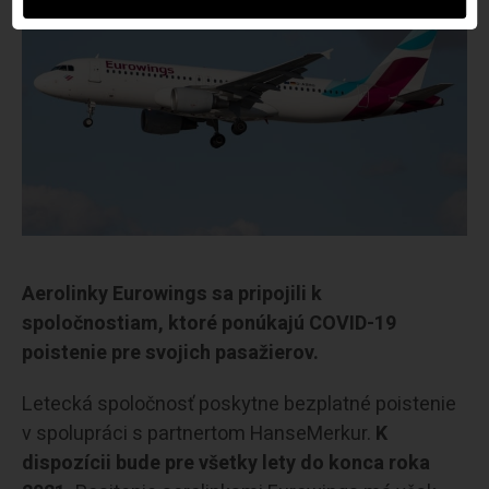
Aerolinky Eurowings sa pripojili k
spoločnostiam, ktoré ponúkajú COVID-19
poistenie pre svojich pasažierov.
Letecká spoločnosť poskytne bezplatné poistenie
v spolupráci s partnertom HanseMerkur.
K
dispozícii bude pre všetky lety do konca roka