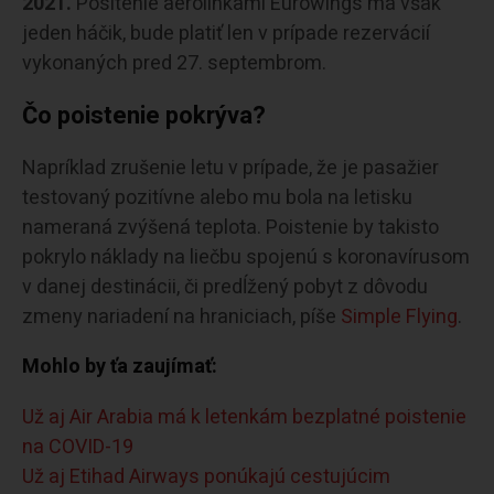
2021.
Positenie aerolinkami Eurowings má však
jeden háčik, bude platiť len v prípade rezervácií
vykonaných pred 27. septembrom.
Čo poistenie pokrýva?
Napríklad zrušenie letu v prípade, že je pasažier
testovaný pozitívne alebo mu bola na letisku
nameraná zvýšená teplota. Poistenie by takisto
pokrylo náklady na liečbu spojenú s koronavírusom
v danej destinácii, či predĺžený pobyt z dôvodu
zmeny nariadení na hraniciach, píše
Simple Flying
.
Mohlo by ťa zaujímať:
Už aj Air Arabia má k letenkám bezplatné poistenie
na COVID-19
Už aj Etihad Airways ponúkajú cestujúcim