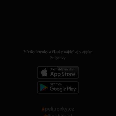
.
Všetky letenky a články nájdeš aj v appke
Pelipecky:
#
pelipecky.cz