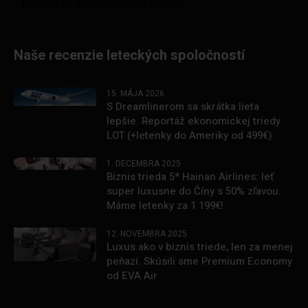
Naše recenzie leteckých spoločností
15. MÁJA 2026
S Dreamlinerom sa skrátka lieta
lepšie. Reportáž ekonomickej triedy
LOT (+letenky do Ameriky od 499€)
1. DECEMBRA 2025
Biznis trieda 5* Hainan Airlines: leť
super luxusne do Číny s 50% zľavou.
Máme letenky za 1 199€!
12. NOVEMBRA 2025
Luxus ako v biznis triede, len za menej
peňazí. Skúsili sme Premium Economy
od EVA Air