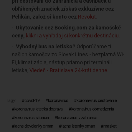
pri cestovaní do zahraničia a cashback u
obľúbených značiek získaš exkluzívne cez
Pelikán, založ si konto cez
Revolut
.
Ubytovanie cez Booking.com za kamošské
ceny,
klikni a vyhľadaj si konkrétnu destináciu.
Výhodný bus na letisko?
Odporúčame ti
našich kamošov zo Slovak Lines - bezplatná Wi-
Fi, klimatizácia, nástup priamo pri termináli
letiska,
Viedeň - Bratislava 24-krát denne.
Tagy:
covid-19
koronavirus
koronavirus cestovanie
koronavirus letecka doprava
koronavirus obmedzenia
koronavirus situacia
koronavirus v zahranici
lacne dovolenky oman
lacne letenky oman
maskat