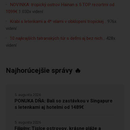
NOVINKA: tropický ostrov Hainan s 5 TOP rezortmi od
1099€
1 030x videní
Krabi s letenkami a 4* vilami v obklopení tropickej…
976x
videní
10 najkrajších tatranských túr s deťmi aj bez nich…
428x
videní
Najhorúcejšie správy 🔥
5. augusta 2026
PONUKA DŇA: Bali so zastávkou v Singapure
s letenkami aj hotelmi od 1489€
5. augusta 2026
Filipíny: Tisíce ostrovov, krásne pláže a