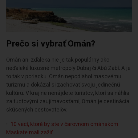
Prečo si vybrať Omán?
Omán ani zďaleka nie je tak populárny ako
neďaleké luxusné metropoly Dubaj či Abú Zabí. A je
to tak v poriadku. Omán nepodľahol masovému
turizmu a dokázal si zachovať svoju jedinečnú
kultúru. V krajine nenájdete turistov, ktorí sa náhlia
za tuctovými zaujímavosťami, Omán je destinácia
skúsených cestovateľov.
10 vecí, ktoré by ste v čarovnom ománskom
Maskate mali zažiť