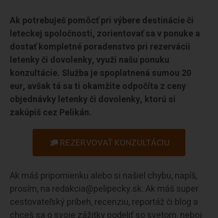
Ak potrebuješ pomôcť pri výbere destinácie či
leteckej spoločnosti, zorientovať sa v ponuke a
dostať kompletné poradenstvo pri rezervácii
letenky či dovolenky, využi našu ponuku
konzultácie. Služba je spoplatnená sumou 20
eur, avšak tá sa ti okamžite odpočíta z ceny
objednávky letenky či dovolenky, ktorú si
zakúpiš cez Pelikán.
REZERVOVAŤ KONZULTÁCIU
Ak máš pripomienku alebo si našiel chybu, napíš,
prosím, na redakcia@pelipecky.sk. Ak máš super
cestovateľský príbeh, recenziu, reportáž či blog a
chceš sa o svoje zážitky podeliť so svetom, neboj