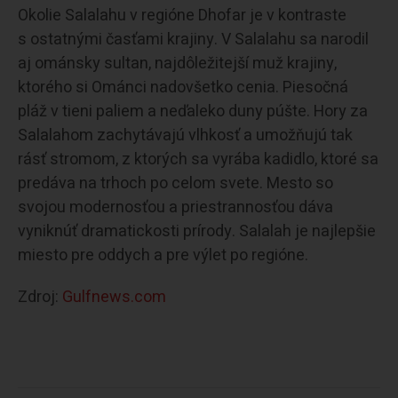
Okolie Salalahu v regióne Dhofar je v kontraste
s ostatnými časťami krajiny. V Salalahu sa narodil
aj ománsky sultan, najdôležitejší muž krajiny,
ktorého si Ománci nadovšetko cenia. Piesočná
pláž v tieni paliem a neďaleko duny púšte. Hory za
Salalahom zachytávajú vlhkosť a umožňujú tak
rásť stromom, z ktorých sa vyrába kadidlo, ktoré sa
predáva na trhoch po celom svete. Mesto so
svojou modernosťou a priestrannosťou dáva
vyniknúť dramatickosti prírody. Salalah je najlepšie
miesto pre oddych a pre výlet po regióne.
Zdroj:
Gulfnews.com