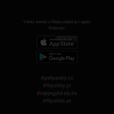
.
Všetky letenky a články nájdeš aj v appke
Pelipecky:
#
pelipecky.cz
#
flipohity.pl
#
repjegykiraly.hu
#
flipohits.at