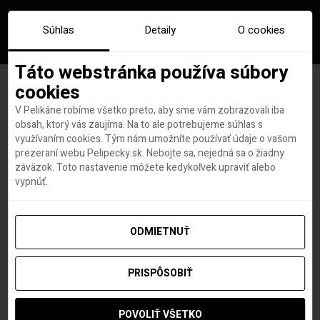
Súhlas
Detaily
O cookies
Táto webstránka používa súbory
cookies
V Pelikáne robíme všetko preto, aby sme vám zobrazovali iba
Omán už je otvorený bez
obsah, ktorý vás zaujíma. Na to ale potrebujeme súhlas s
využívaním cookies. Tým nám umožníte používať údaje o vašom
testu, očkovania a karantény.
prezeraní webu Pelipecky.sk. Nebojte sa, nejedná sa o žiadny
záväzok. Toto nastavenie môžete kedykoľvek upraviť alebo
Vstupné opatrenia zrušili 22.
vypnúť.
mája
ODMIETNUŤ
PRISPÔSOBIŤ
Roland Regely
autor
25. MÁJA 2022
POVOLIŤ VŠETKO