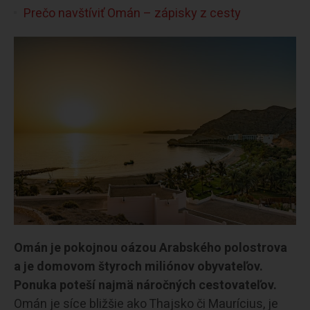
Prečo navštíviť Omán – zápisky z cesty
Omán je pokojnou oázou Arabského polostrova
a je domovom štyroch miliónov obyvateľov.
Ponuka poteší najmä náročných cestovateľov.
Omán je síce bližšie ako Thajsko či Maurícius, je