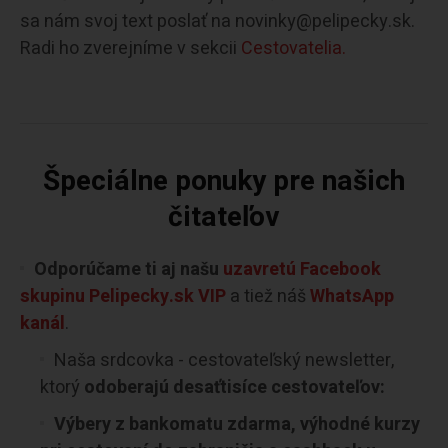
sa nám svoj text poslať na novinky@pelipecky.sk.
Radi ho zverejníme v sekcii
Cestovatelia.
Špeciálne ponuky pre našich
čitateľov
Odporúčame ti aj našu
uzavretú Facebook
skupinu Pelipecky.sk VIP
a tiež náš
WhatsApp
kanál
.
Naša srdcovka - cestovateľský newsletter,
ktorý
odoberajú desaťtisíce cestovateľov:
Výbery z bankomatu zdarma, výhodné kurzy