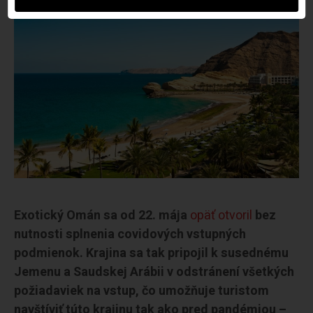
Exotický Omán sa od 22. mája
opäť otvoril
bez
nutnosti splnenia covidových vstupných
podmienok. Krajina sa tak pripojil k susednému
Jemenu a Saudskej Arábii v odstránení všetkých
požiadaviek na vstup, čo umožňuje turistom
navštíviť túto krajinu tak ako pred pandémiou –