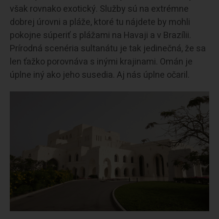
však rovnako exotický. Služby sú na extrémne
dobrej úrovni a pláže, ktoré tu nájdete by mohli
pokojne súperiť s plážami na Havaji a v Brazílii.
Prírodná scenéria sultanátu je tak jedinečná, že sa
len ťažko porovnáva s inými krajinami. Omán je
úplne iný ako jeho susedia. Aj nás úplne očaril.