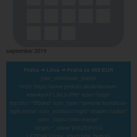
september 2019
Praha ➜ Lima ➜ Praha za 469 EUR
[otw_shortcode_button
href=“https://www.pelikan.sk/sk/akciove-
letenky/AT:LIM,S:PRI“ size=“large“
bgcolor=“5fbded“ icon_type=“general foundicon-
right-arrow“ icon_position=“right“ shape=“radius“
color_class=“otw-orange“
target=“_blank“]REZERVUJ
LETENKY[/otw_shortcode_button]