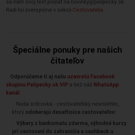
sa nám svoj text poslať na novinky@pelipecky.sk.
Radi ho zverejníme v sekcii
Cestovatelia.
Špeciálne ponuky pre našich
čitateľov
Odporúčame ti aj našu
uzavretú Facebook
skupinu Pelipecky.sk VIP
a tiež náš
WhatsApp
kanál
.
Naša srdcovka - cestovateľský newsletter,
ktorý
odoberajú desaťtisíce cestovateľov:
Výbery z bankomatu zdarma, výhodné kurzy
pri cestovaní do zahraničia a cashback u