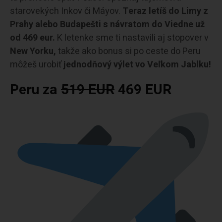
starovekých Inkov či Máyov.
Teraz letíš do Limy z
Prahy alebo Budapešti s návratom do Viedne už
od 469 eur.
K letenke sme ti nastavili aj stopover v
New Yorku,
takže ako bonus si po ceste do Peru
môžeš urobiť
jednodňový výlet vo Veľkom Jablku!
Peru za
519 EUR
469 EUR