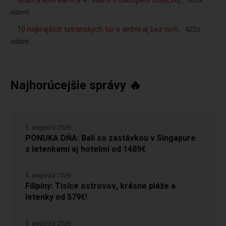
Krabi s letenkami a 4* vilami v obklopení tropickej…
960x
videní
10 najkrajších tatranských túr s deťmi aj bez nich…
422x
videní
Najhorúcejšie správy 🔥
5. augusta 2026
PONUKA DŇA: Bali so zastávkou v Singapure
s letenkami aj hotelmi od 1489€
5. augusta 2026
Filipíny: Tisíce ostrovov, krásne pláže a
letenky od 579€!
5. augusta 2026