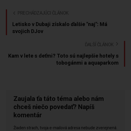
PRECHÁDZAJÚCI ČLÁNOK
Letisko v Dubaji získalo ďalšie "naj": Má
svojich DJov
ĎALŠÍ ČLÁNOK
Kam v lete s deťmi? Toto sú najlepšie hotely s
tobogánmi a aquaparkom
Zaujala ťa táto téma alebo nám
chceš niečo povedať? Napíš
komentár
Žiaden strach, tvoja e-mailová adresa nebude zverejnená.