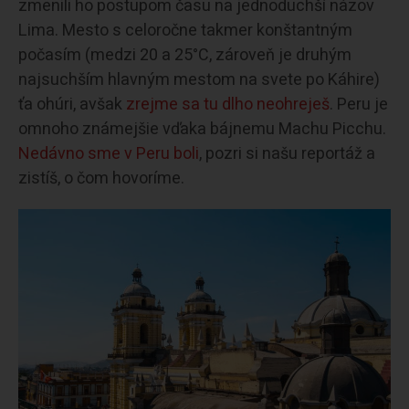
zmenili ho postupom času na jednoduchší názov
Lima. Mesto s celoročne takmer konštantným
počasím (medzi 20 a 25°C, zároveň je druhým
najsuchším hlavným mestom na svete po Káhire)
ťa ohúri, avšak
zrejme sa tu dlho neohreješ
. Peru je
omnoho známejšie vďaka bájnemu Machu Picchu.
Nedávno sme v Peru boli
, pozri si našu reportáž a
zistíš, o čom hovoríme.