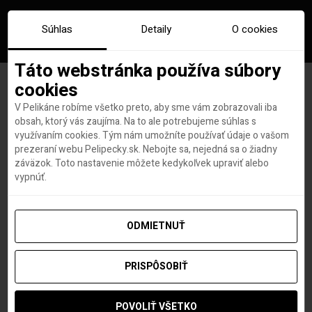
Súhlas
Detaily
O cookies
Táto webstránka používa súbory
cookies
V Pelikáne robíme všetko preto, aby sme vám zobrazovali iba
Letenky do Peru so zastávkou
obsah, ktorý vás zaujíma. Na to ale potrebujeme súhlas s
využívaním cookies. Tým nám umožníte používať údaje o vašom
v New Yorku za 469 eur!
prezeraní webu Pelipecky.sk. Nebojte sa, nejedná sa o žiadny
záväzok. Toto nastavenie môžete kedykoľvek upraviť alebo
vypnúť.
Hana Hudson
autor
17. MÁJA 2019
ODMIETNUŤ
PRISPÔSOBIŤ
POVOLIŤ VŠETKO