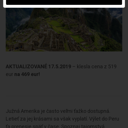
AKTUALIZOVANÉ 17.5.2019
– klesla cena z 519
eur
na 469 eur!
Južná Amerika je často veľmi ťažko dostupná.
Letieť za jej krásami sa však vyplatí. Výlet do Peru
ťa prenesie späť v čase. Spoznaj tajomstvá