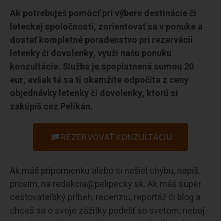
Ak potrebuješ pomôcť pri výbere destinácie či
leteckej spoločnosti, zorientovať sa v ponuke a
dostať kompletné poradenstvo pri rezervácii
letenky či dovolenky, využi našu ponuku
konzultácie. Služba je spoplatnená sumou 20
eur, avšak tá sa ti okamžite odpočíta z ceny
objednávky letenky či dovolenky, ktorú si
zakúpiš cez Pelikán.
REZERVOVAŤ KONZULTÁCIU
Ak máš pripomienku alebo si našiel chybu, napíš,
prosím, na redakcia@pelipecky.sk. Ak máš super
cestovateľský príbeh, recenziu, reportáž či blog a
chceš sa o svoje zážitky podeliť so svetom, neboj