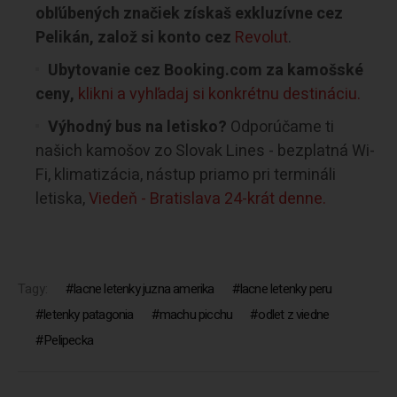
obľúbených značiek získaš exkluzívne cez
Pelikán, založ si konto cez
Revolut
.
Ubytovanie cez Booking.com za kamošské
ceny,
klikni a vyhľadaj si konkrétnu destináciu.
Výhodný bus na letisko?
Odporúčame ti
našich kamošov zo Slovak Lines - bezplatná Wi-
Fi, klimatizácia, nástup priamo pri termináli
letiska,
Viedeň - Bratislava 24-krát denne.
Tagy:
lacne letenky juzna amerika
lacne letenky peru
letenky patagonia
machu picchu
odlet z viedne
Pelipecka