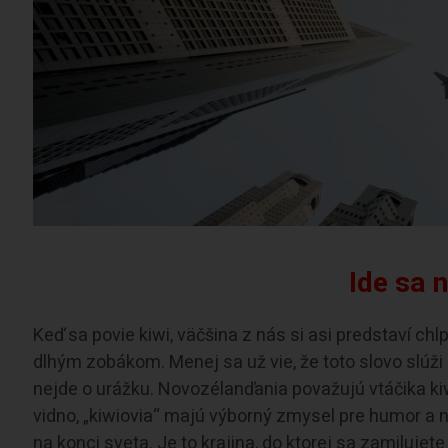
Ide sa 
Keď sa povie kiwi, väčšina z nás si asi predstaví c
dlhým zobákom. Menej sa už vie, že toto slovo slúž
nejde o urážku. Novozélanďania považujú vtáčika ki
vidno, „kiwiovia“ majú výborný zmysel pre humor a na
na konci sveta. Je to krajina, do ktorej sa zamiluje