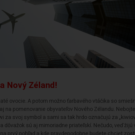
na Nový Zéland!
hlpaté ovocie. A potom možno ťarbavého vtáčika so smieš
i aj na pomenovanie obyvateľov Nového Zélandu. Nebojte
wi za svoj symbol a sami sa tak hrdo označujú za „kiwiov
 dôvažok sú aj mimoriadne priateľskí. Nečudo, veď žijú v
te na prvý pohľad a kde pravdepodobne budete chciet zosta