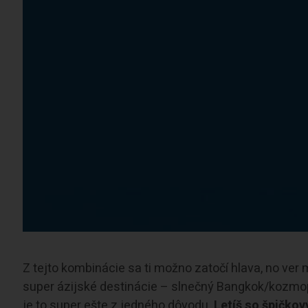
Z tejto kombinácie sa ti možno zatočí hlava, no ver mi
super ázijské destinácie – slnečný Bangkok/kozmop
je to super ešte z jedného dôvodu.
Letíš so špičko