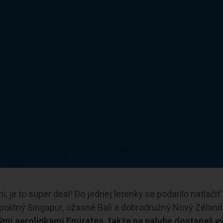
, je to super deal! Do jednej letenky sa podarilo natlačiť
olitný Singapur, úžasné Bali a dobrodružný Nový Zéland
vými aerolinkami Emirates, takže na palube dostaneš v