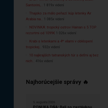
Santorini,…
1 819x videní
Thajsko za málo peňazí: kúp letenky Air
Arabia na…
1 085x videní
NOVINKA: tropický ostrov Hainan s 5 TOP
rezortmi od 1099€
1 026x videní
Krabi s letenkami a 4* vilami v obklopení
tropickej…
932x videní
10 najkrajších tatranských túr s deťmi aj bez
nich…
416x videní
Najhorúcejšie správy 🔥
5. augusta 2026
PONUKA DŇA: Bali so zastávkou