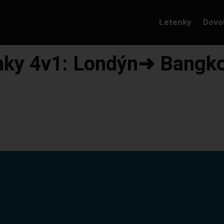
Letenky
Dovo
tenky 4v1: Londýn➜ Bang