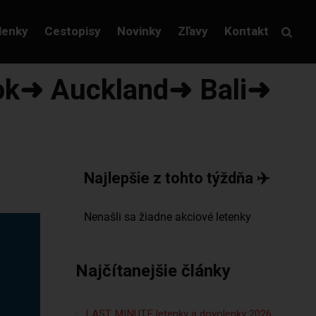
lenky
Cestopisy
Novinky
Zľavy
Kontakt
kok➜ Auckland➜ Bali➜
Najlepšie z tohto týždňa ✈️
Najčítanejšie články
LAST MINUTE letenky a dovolenky 2026: