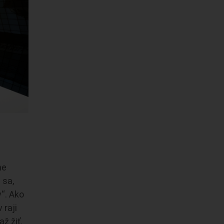
ne
 sa,
“. Ako
 raji
ž žiť.