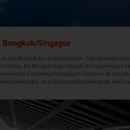
í Bangkok/Singapur
 za pár desiatok eur z našich končín. Z londýnskeho leti
m v Dubaji. Na Bangkok máš 5 plných dní, takže môžeš za
 na niektorý z neďalekých thajských ostrovov. Ak sa roz
aktiež neoľutuješ. Je to kozmopolitná metropola, ktorá v