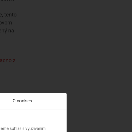
e, tento
 Novom
ený na
lacno z
O cookies
ujeme súhlas s využívaním