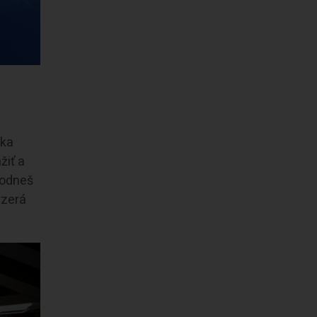
ska
žiť a
hodneš
yzerá