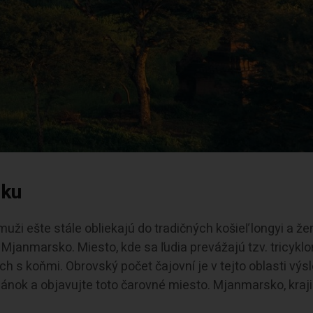
sku
uži ešte stále obliekajú do tradičných košieľ longyi a že
e Mjanmarsko. Miesto, kde sa ľudia prevážajú tzv. tricykl
h s koňmi. Obrovský počet čajovní je v tejto oblasti výs
 článok a objavujte toto čarovné miesto. Mjanmarsko, kraj