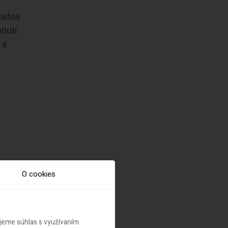
istov.
hnutí
 s
O cookies
w“
ujeme súhlas s využívaním