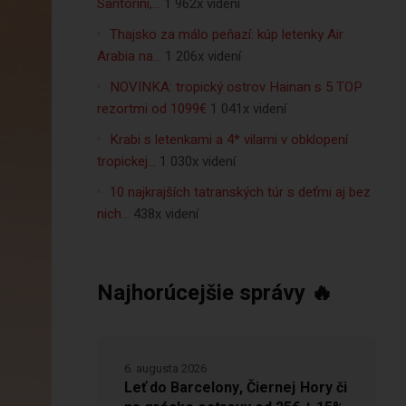
Santorini,…
1 962x videní
Thajsko za málo peňazí: kúp letenky Air
Arabia na…
1 206x videní
NOVINKA: tropický ostrov Hainan s 5 TOP
rezortmi od 1099€
1 041x videní
Krabi s letenkami a 4* vilami v obklopení
tropickej…
1 030x videní
10 najkrajších tatranských túr s deťmi aj bez
nich…
438x videní
Najhorúcejšie správy 🔥
6. augusta 2026
Leť do Barcelony, Čiernej Hory či