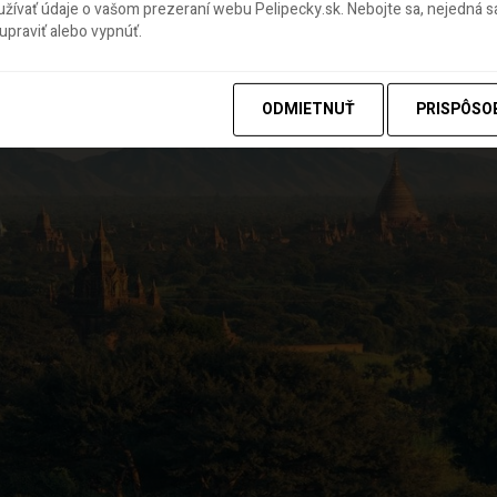
ívať údaje o vašom prezeraní webu Pelipecky.sk. Nebojte sa, nejedná sa
odpalubná batožina do 30kg!
praviť alebo vypnúť.
ODMIETNUŤ
PRISPÔSO