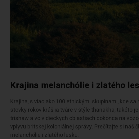
Krajina melanchólie i zlatého le
Krajina, s viac ako 100 etnickými skupinami, kde sa m
stovky rokov krášlia tváre v štýle thanakha, takéto j
trishaw a vo vidieckych oblastiach dokonca na vozoc
vplyvu britskej koloniálnej správy. Prečítajte si náš
melanchólie i zlatého lesku.