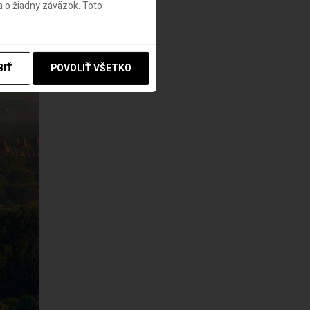
 o žiadny záväzok. Toto
BIŤ
POVOLIŤ VŠETKO