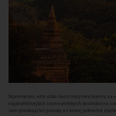
Mjanmarsko, ešte stále často nazývané Barma, sa v
najatraktívnejších cestovateľských destinácii na svet
sem prenikajú len pomaly a v ktorej jedinečné zážit