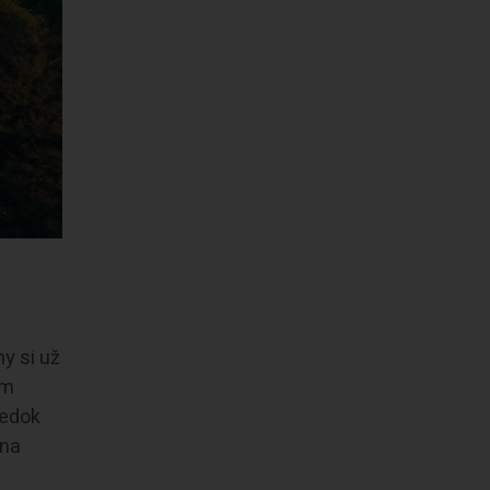
ny si už
om
ledok
ina