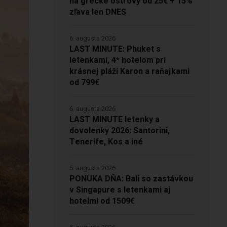
na grécke ostrovy od 25€ + 15%
zľava len DNES
6. augusta 2026
LAST MINUTE: Phuket s
letenkami, 4* hotelom pri
krásnej pláži Karon a raňajkami
od 799€
6. augusta 2026
LAST MINUTE letenky a
dovolenky 2026: Santorini,
Tenerife, Kos a iné
5. augusta 2026
PONUKA DŇA: Bali so zastávkou
v Singapure s letenkami aj
hotelmi od 1509€