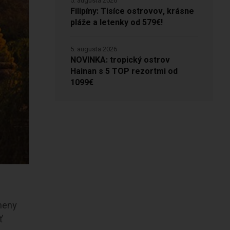
5. augusta 2026
Filipíny: Tisíce ostrovov, krásne
pláže a letenky od 579€!
5. augusta 2026
NOVINKA: tropický ostrov
Hainan s 5 TOP rezortmi od
1099€
zmeny
ť