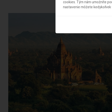
cookies. Tým nám umožníte použ
V cene je aj 1 p
nastavenie môžete kedykoľvek u