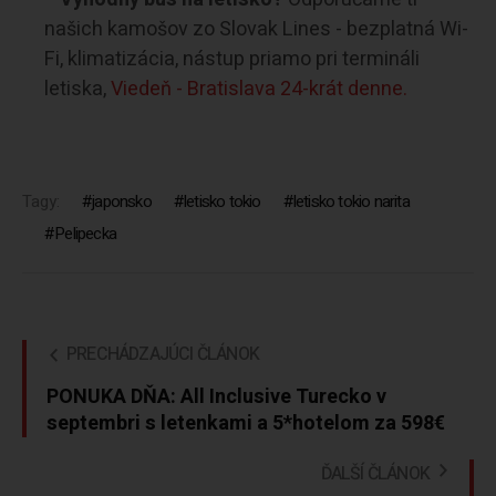
našich kamošov zo Slovak Lines - bezplatná Wi-
Fi, klimatizácia, nástup priamo pri termináli
letiska,
Viedeň - Bratislava 24-krát denne.
Tagy:
japonsko
letisko tokio
letisko tokio narita
Pelipecka
PRECHÁDZAJÚCI ČLÁNOK
PONUKA DŇA: All Inclusive Turecko v
septembri s letenkami a 5*hotelom za 598€
ĎALŠÍ ČLÁNOK