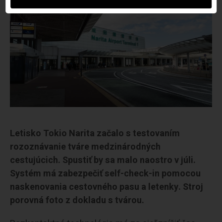
Letisko Tokio Narita začalo s testovaním
rozoznávanie tváre medzinárodných
cestujúcich. Spustiť by sa malo naostro v júli.
Systém má zabezpečiť self-check-in pomocou
naskenovania cestovného pasu a letenky. Stroj
porovná foto z dokladu s tvárou.