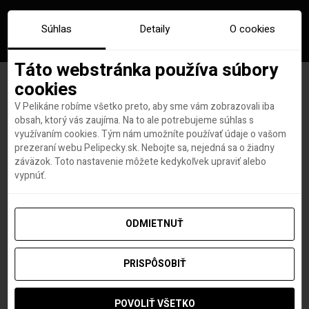
Súhlas
Detaily
O cookies
Táto webstránka používa súbory
cookies
V Pelikáne robíme všetko preto, aby sme vám zobrazovali iba
Na letisku v Tokiu testujú
obsah, ktorý vás zaujíma. Na to ale potrebujeme súhlas s
využívaním cookies. Tým nám umožníte používať údaje o vašom
bezkontaktný check-in
prezeraní webu Pelipecky.sk. Nebojte sa, nejedná sa o žiadny
záväzok. Toto nastavenie môžete kedykoľvek upraviť alebo
pomocou snímania tváre
vypnúť.
ODMIETNUŤ
Hana Hudson
autor
15. APRÍLA 2021
PRISPÔSOBIŤ
POVOLIŤ VŠETKO