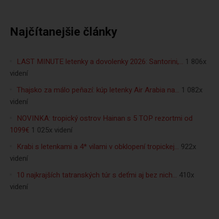
Najčítanejšie články
LAST MINUTE letenky a dovolenky 2026: Santorini,…
1 806x
videní
Thajsko za málo peňazí: kúp letenky Air Arabia na…
1 082x
videní
NOVINKA: tropický ostrov Hainan s 5 TOP rezortmi od
1099€
1 025x videní
Krabi s letenkami a 4* vilami v obklopení tropickej…
922x
videní
10 najkrajších tatranských túr s deťmi aj bez nich…
410x
videní