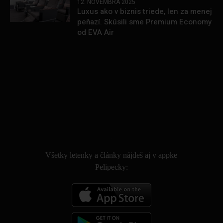
12. NOVEMBRA 2025
Luxus ako v biznis triede, len za menej
peňazí. Skúsili sme Premium Economy
od EVA Air
.
Všetky letenky a články nájdeš aj v appke
Pelipecky: