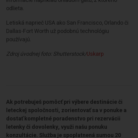
informácie napríklad ohľadom gatu, z ktorého
odlieta.
Letiská naprieč USA ako San Francisco, Orlando či
Dallas-Fort Worth už podobnú technológiu
používajú.
Zdroj úvodnej foto: Shutterstock/
Uskarp
Ak potrebuješ pomôcť pri výbere destinácie či
leteckej spoločnosti, zorientovať sa v ponuke a
dostať kompletné poradenstvo pri rezervácii
letenky či dovolenky, využi našu ponuku
konzultácie. Služba je spoplatnená sumou 20