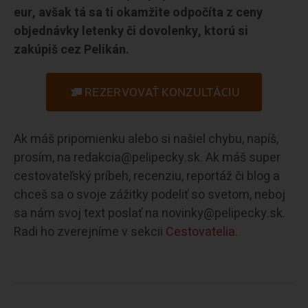
eur, avšak tá sa ti okamžite odpočíta z ceny
objednávky letenky či dovolenky, ktorú si
zakúpiš cez Pelikán.
REZERVOVAŤ KONZULTÁCIU
Ak máš pripomienku alebo si našiel chybu, napíš,
prosím, na redakcia@pelipecky.sk. Ak máš super
cestovateľský príbeh, recenziu, reportáž či blog a
chceš sa o svoje zážitky podeliť so svetom, neboj
sa nám svoj text poslať na novinky@pelipecky.sk.
Radi ho zverejníme v sekcii
Cestovatelia.