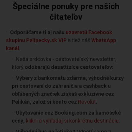
Špeciálne ponuky pre našich
čitateľov
Odporúčame ti aj našu
uzavretú Facebook
skupinu Pelipecky.sk VIP
a tiež náš
WhatsApp
kanál
.
Naša srdcovka - cestovateľský newsletter,
ktorý
odoberajú desaťtisíce cestovateľov:
Výbery z bankomatu zdarma, výhodné kurzy
pri cestovaní do zahraničia a cashback u
obľúbených značiek získaš exkluzívne cez
Pelikán, založ si konto cez
Revolut
.
Ubytovanie cez Booking.com za kamošské
ceny,
klikni a vyhľadaj si konkrétnu destináciu.
Výhodný bus na letisko?
Odporúčame ti