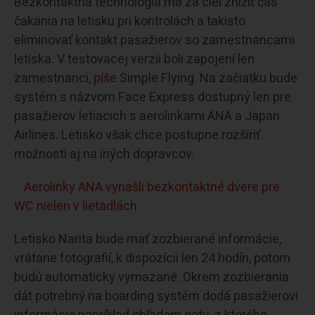
Bezkontaktná technológia má za cieľ znížiť čas
čakania na letisku pri kontrolách a takisto
eliminovať kontakt pasažierov so zamestnancami
letiska. V testovacej verzii boli zapojení len
zamestnanci,
píše
Simple Flying. Na začiatku bude
systém s názvom Face Express dostupný len pre
pasažierov letiacich s aerolinkami ANA a Japan
Airlines. Letisko však chce postupne rozšíriť
možnosti aj na iných dopravcov.
Aerolinky ANA vynašli bezkontaktné dvere pre
WC nielen v lietadlách
Letisko Narita bude mať zozbierané informácie,
vrátane fotografií, k dispozícii len 24 hodín, potom
budú automaticky vymazané. Okrem zozbierania
dát potrebný na boarding systém dodá pasažierovi