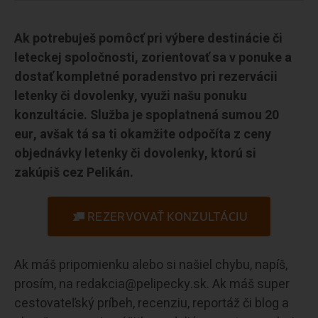
Ak potrebuješ pomôcť pri výbere destinácie či
leteckej spoločnosti, zorientovať sa v ponuke a
dostať kompletné poradenstvo pri rezervácii
letenky či dovolenky, využi našu ponuku
konzultácie. Služba je spoplatnená sumou 20
eur, avšak tá sa ti okamžite odpočíta z ceny
objednávky letenky či dovolenky, ktorú si
zakúpiš cez Pelikán.
REZERVOVAŤ KONZULTÁCIU
Ak máš pripomienku alebo si našiel chybu, napíš,
prosím, na redakcia@pelipecky.sk. Ak máš super
cestovateľský príbeh, recenziu, reportáž či blog a