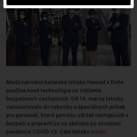
Medzinárodné katarské letisko Hamad v Dohe
používa nové technológie na zvýšenie
bezpečnosti cestujúcich. Od 19. marca letisko
zainvestovalo do robotiky a špeciálnych prilieb
pre personál, ktoré pomôžu udržať cestujúcich v
bezpečí a pripraviť sa na obdobie po skončení
pandémie COVID-19.
Celé letisko
prešlo