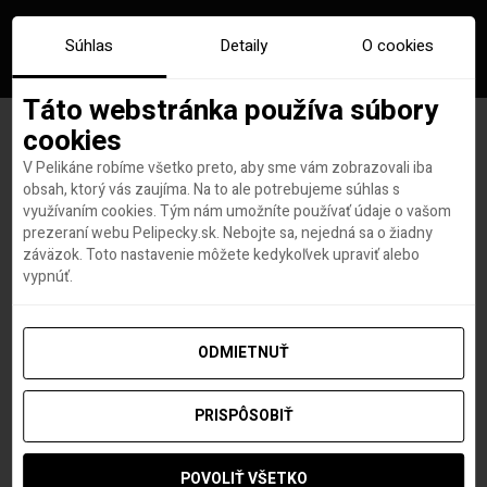
Súhlas
Detaily
O cookies
Táto webstránka používa súbory
cookies
V Pelikáne robíme všetko preto, aby sme vám zobrazovali iba
Letisko v Dohe má
obsah, ktorý vás zaujíma. Na to ale potrebujeme súhlas s
využívaním cookies. Tým nám umožníte používať údaje o vašom
dezinfekčných robotov a
prezeraní webu Pelipecky.sk. Nebojte sa, nejedná sa o žiadny
záväzok. Toto nastavenie môžete kedykoľvek upraviť alebo
prilby na meranie teploty
vypnúť.
ODMIETNUŤ
Roland Regely
autor
20. MÁJA 2020
PRISPÔSOBIŤ
POVOLIŤ VŠETKO