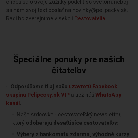
chceš sa o svoje zážitky podeliť so svetom, neboj
sa nám svoj text poslať na novinky@pelipecky.sk.
Radi ho zverejníme v sekcii
Cestovatelia.
Špeciálne ponuky pre našich
čitateľov
Odporúčame ti aj našu
uzavretú Facebook
skupinu Pelipecky.sk VIP
a tiež náš
WhatsApp
kanál
.
Naša srdcovka - cestovateľský newsletter,
ktorý
odoberajú desaťtisíce cestovateľov:
Výbery z bankomatu zdarma, výhodné kurzy