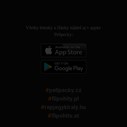
.
Všetky letenky a články nájdeš aj v appke
Pelipecky:
#
pelipecky.cz
#
flipohity.pl
#
repjegykiraly.hu
#
flipohits.at