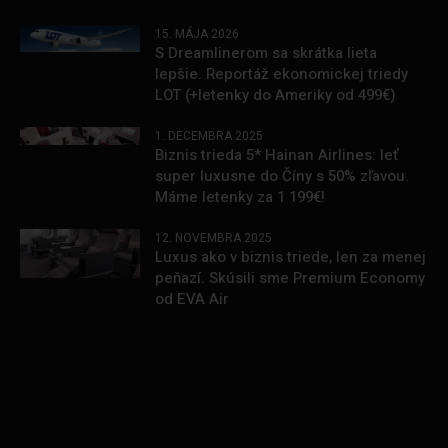
15. MÁJA 2026
S Dreamlinerom sa skrátka lieta
lepšie. Reportáž ekonomickej triedy
LOT (+letenky do Ameriky od 499€)
1. DECEMBRA 2025
Biznis trieda 5* Hainan Airlines: leť
super luxusne do Číny s 50% zľavou.
Máme letenky za 1 199€!
12. NOVEMBRA 2025
Luxus ako v biznis triede, len za menej
peňazí. Skúsili sme Premium Economy
od EVA Air