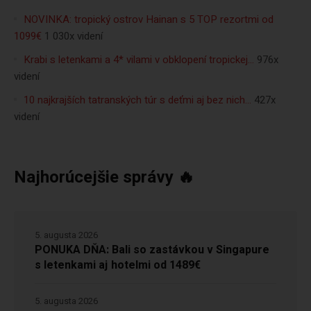
NOVINKA: tropický ostrov Hainan s 5 TOP rezortmi od
1099€
1 030x videní
Krabi s letenkami a 4* vilami v obklopení tropickej…
976x
videní
10 najkrajších tatranských túr s deťmi aj bez nich…
427x
videní
Najhorúcejšie správy 🔥
5. augusta 2026
PONUKA DŇA: Bali so zastávkou v Singapure
s letenkami aj hotelmi od 1489€
5. augusta 2026