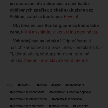
pri cestovaní do zahraničia a cashback u
obľúbených značiek získaš exkluzívne cez
Pelikán, založ si konto cez
Revolut
.
Ubytovanie cez Booking.com za kamošské
ceny,
klikni a vyhľadaj si konkrétnu destináciu.
Výhodný bus na letisko?
Odporúčame ti
našich kamošov zo Slovak Lines - bezplatná Wi-
Fi, klimatizácia, nástup priamo pri termináli
letiska,
Viedeň - Bratislava 24-krát denne.
Tagy:
covid-19
doha
katar
koronavirus
koronavirus cestovanie
koronavirus letecka doprava
koronavirus obmedzenia
koronavirus situacia
koronavirus v zahranici
letisko doha
Pelipecka