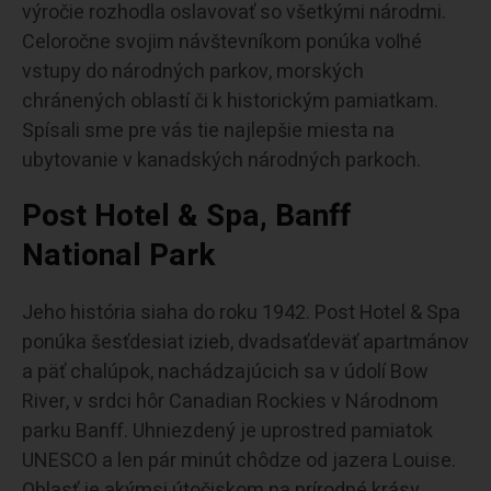
výročie rozhodla oslavovať so všetkými národmi.
Celoročne svojim návštevníkom ponúka voľné
vstupy do národných parkov, morských
chránených oblastí či k historickým pamiatkam.
Spísali sme pre vás tie najlepšie miesta na
ubytovanie v kanadských národných parkoch.
Post Hotel & Spa, Banff
National Park
Jeho história siaha do roku 1942. Post Hotel & Spa
ponúka šesťdesiat izieb, dvadsaťdeväť apartmánov
a päť chalúpok, nachádzajúcich sa v údolí Bow
River, v srdci hôr Canadian Rockies v Národnom
parku Banff. Uhniezdený je uprostred pamiatok
UNESCO a len pár minút chôdze od jazera Louise.
Oblasť je akýmsi útočiskom na prírodné krásy