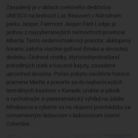
Zasadený je v oblasti svetového dedičstva
UNESCO na brehoch Lac Beauvert v Národnom
parku Jasper. Fairmont Jasper Park Lodge je
jednou z najvyberanejších nemovitostí provincie
Alberta. Tento sedemstoakrový priestor, obklopený
horami, zahŕňa vlastné golfové ihrisko a skvostnú
dedinku. Cédrové chatky, štyristoštyridsaťšesť
pohodlných izieb a luxusné kajuty, zasadené
uprostred divočiny. Počas pobytu navštívte horúce
pramene Miette a ponorte sa do najhorúcejších
termálnych bazénov v Kanade, urobte si piknik
a vychutnajte si panoramatický výhľad na údolie
Athabasca a vyberte sa na objavnú prechádzku za
rovnomenným ľadovcom v ľadovcovom území
Columbie.