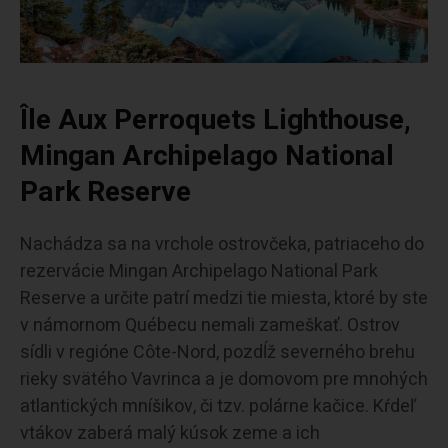
Île Aux Perroquets Lighthouse,
Mingan Archipelago National
Park Reserve
Nachádza sa na vrchole ostrovčeka, patriaceho do
rezervácie Mingan Archipelago National Park
Reserve a určite patrí medzi tie miesta, ktoré by ste
v námornom Québecu nemali zameškať. Ostrov
sídli v regióne Côte-Nord, pozdĺž severného brehu
rieky svätého Vavrinca a je domovom pre mnohých
atlantických mníšikov, či tzv. polárne kačice. Kŕdeľ
vtákov zaberá malý kúsok zeme a ich