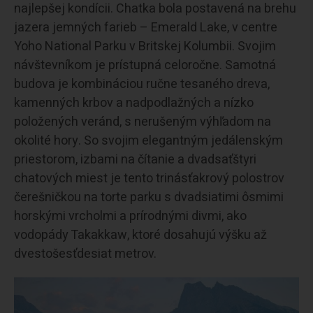
najlepšej kondícii. Chatka bola postavená na brehu
jazera jemných farieb – Emerald Lake, v centre
Yoho National Parku v Britskej Kolumbii. Svojim
návštevníkom je prístupná celoročne. Samotná
budova je kombináciou ručne tesaného dreva,
kamenných krbov a nadpodlažných a nízko
položených veránd, s nerušeným výhľadom na
okolité hory. So svojim elegantným jedálenským
priestorom, izbami na čítanie a dvadsaťštyri
chatových miest je tento trinásťakrový polostrov
čerešničkou na torte parku s dvadsiatimi ôsmimi
horskými vrcholmi a prírodnými divmi, ako
vodopády Takakkaw, ktoré dosahujú výšku až
dvestošesťdesiat metrov.