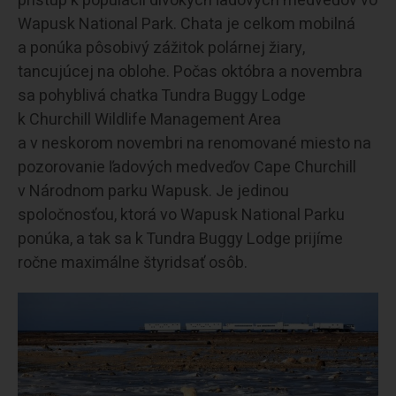
prístup k populácii divokých ľadových medveďov vo
Wapusk National Park. Chata je celkom mobilná
a ponúka pôsobivý zážitok polárnej žiary,
tancujúcej na oblohe. Počas októbra a novembra
sa pohyblivá chatka Tundra Buggy Lodge
k Churchill Wildlife Management Area
a v neskorom novembri na renomované miesto na
pozorovanie ľadových medveďov Cape Churchill
v Národnom parku Wapusk. Je jedinou
spoločnosťou, ktorá vo Wapusk National Parku
ponúka, a tak sa k Tundra Buggy Lodge prijíme
ročne maximálne štyridsať osôb.