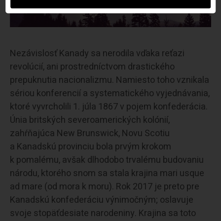
Nezávislosť Kanady sa nerodila vďaka reťazi
revolúcií, ani prostredníctvom drastického
prepuknutia nacionalizmu. Namiesto toho vznikala
sériou konferencií a systematického vyjednávania,
ktoré vyvrcholili 1. júla 1867 v pojem konfederácia.
Únia britských severoamerických kolónií,
zahŕňajúca New Brunswick, Novu Scotiu
a Kanadskú provinciu bola prvým krokom
k pomalému, avšak dlhodobo trvalému budovaniu
národu, ktorého snom sa stala krajina mari usque
ad mare (od mora k moru). Rok 2017 je preto pre
Kanadskú konfederáciu výnimočným; oslavuje
svoje stopäťdesiate narodeniny. Krajina sa toto