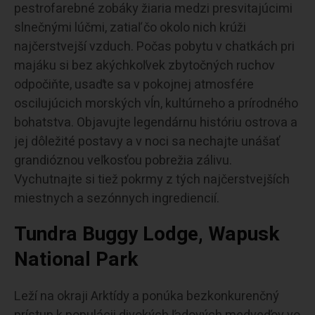
pestrofarebné zobáky žiaria medzi presvitajúcimi
slnečnými lúčmi, zatiaľ čo okolo nich krúži
najčerstvejší vzduch. Počas pobytu v chatkách pri
majáku si bez akýchkoľvek zbytočných ruchov
odpočiňte, usaďte sa v pokojnej atmosfére
oscilujúcich morských vĺn, kultúrneho a prírodného
bohatstva. Objavujte legendárnu históriu ostrova a
jej dôležité postavy a v noci sa nechajte unášať
grandióznou veľkosťou pobrežia zálivu.
Vychutnajte si tiež pokrmy z tých najčerstvejších
miestnych a sezónnych ingrediencií.
Tundra Buggy Lodge, Wapusk
National Park
Leží na okraji Arktídy a ponúka bezkonkurenčný