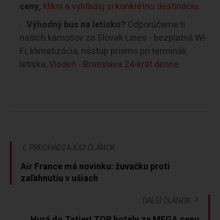
ceny,
klikni a vyhľadaj si konkrétnu destináciu.
Výhodný bus na letisko?
Odporúčame ti
našich kamošov zo Slovak Lines - bezplatná Wi-
Fi, klimatizácia, nástup priamo pri termináli
letiska,
Viedeň - Bratislava 24-krát denne.
PRECHÁDZAJÚCI ČLÁNOK
Air France má novinku: žuvačku proti
zaľahnutiu v ušiach
ĎALŠÍ ČLÁNOK
Hurá do Tatier! TOP hotely za MEGA cenu