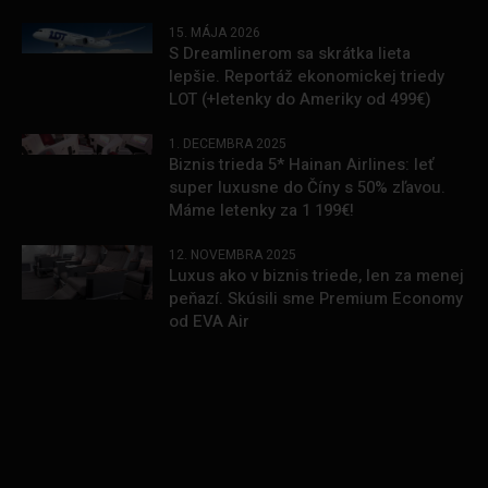
15. MÁJA 2026
S Dreamlinerom sa skrátka lieta
lepšie. Reportáž ekonomickej triedy
LOT (+letenky do Ameriky od 499€)
1. DECEMBRA 2025
Biznis trieda 5* Hainan Airlines: leť
super luxusne do Číny s 50% zľavou.
Máme letenky za 1 199€!
12. NOVEMBRA 2025
Luxus ako v biznis triede, len za menej
peňazí. Skúsili sme Premium Economy
od EVA Air