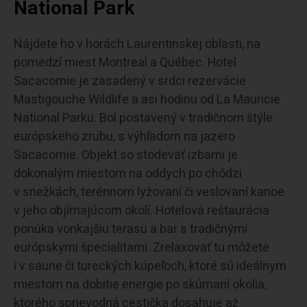
National Park
Nájdete ho v horách Laurentinskej oblasti, na
pomedzí miest Montreal a Québec. Hotel
Sacacomie je zasadený v srdci rezervácie
Mastigouche Wildlife a asi hodinu od La Mauricie
National Parku. Bol postavený v tradičnom štýle
európskeho zrubu, s výhľadom na jazero
Sacacomie. Objekt so stodeväť izbami je
dokonalým miestom na oddych po chôdzi
v snežkách, terénnom lyžovaní či veslovaní kanoe
v jeho objímajúcom okolí. Hotelová reštaurácia
ponúka vonkajšiu terasu a bar s tradičnými
európskymi špecialitami. Zrelaxovať tu môžete
i v saune či tureckých kúpeľoch, ktoré sú ideálnym
miestom na dobitie energie po skúmaní okolia,
ktorého sprievodná cestička dosahuje až