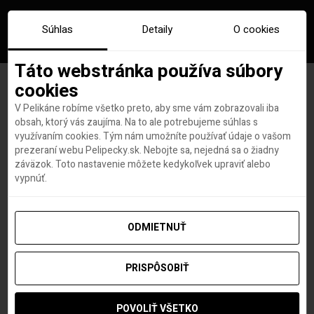
Súhlas
Detaily
O cookies
Táto webstránka používa súbory
cookies
V Pelikáne robíme všetko preto, aby sme vám zobrazovali iba
Kde sa ubytovať v kanadských
obsah, ktorý vás zaujíma. Na to ale potrebujeme súhlas s
využívaním cookies. Tým nám umožníte používať údaje o vašom
národných parkoch
prezeraní webu Pelipecky.sk. Nebojte sa, nejedná sa o žiadny
záväzok. Toto nastavenie môžete kedykoľvek upraviť alebo
vypnúť.
Viktória Bellová
autor
3. AUGUSTA 2017
ODMIETNUŤ
PRISPÔSOBIŤ
POVOLIŤ VŠETKO