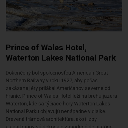
Prince of Wales Hotel,
Waterton Lakes National Park
Dokončený bol spoločnosťou American Great
Northern Railway v roku 1927, aby počas
zakázanej éry prilákal Američanov severne od
hraníc. Prince of Wales Hotel leží na brehu jazera
Waterton, kde sa týčiace hory Waterton Lakes
National Parku objavujú nenápadne v diaľke.
Drevená trámová architektúra, ako i izby
a apartmány sú dokonale zasadené do histórie