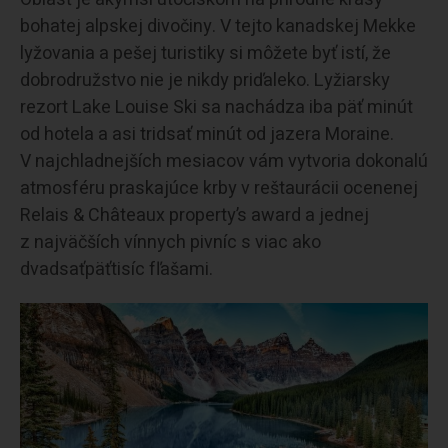
bohatej alpskej divočiny. V tejto kanadskej Mekke
lyžovania a pešej turistiky si môžete byť istí, že
dobrodružstvo nie je nikdy priďaleko. Lyžiarsky
rezort Lake Louise Ski sa nachádza iba päť minút
od hotela a asi tridsať minút od jazera Moraine.
V najchladnejších mesiacov vám vytvoria dokonalú
atmosféru praskajúce krby v reštaurácii ocenenej
Relais & Châteaux property’s award a jednej
z najväčších vínnych pivníc s viac ako
dvadsaťpäťtisíc fľašami.