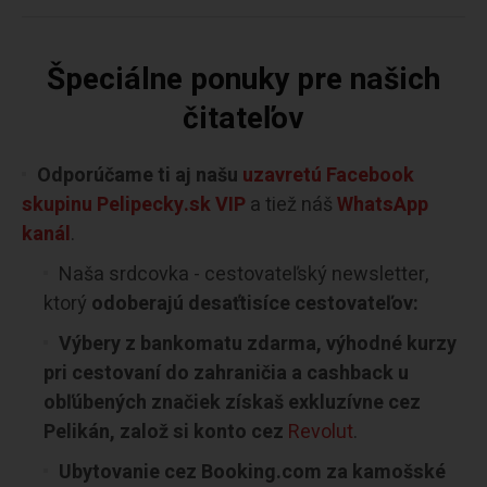
Špeciálne ponuky pre našich
čitateľov
Odporúčame ti aj našu
uzavretú Facebook
skupinu Pelipecky.sk VIP
a tiež náš
WhatsApp
kanál
.
Naša srdcovka - cestovateľský newsletter,
ktorý
odoberajú desaťtisíce cestovateľov:
Výbery z bankomatu zdarma, výhodné kurzy
pri cestovaní do zahraničia a cashback u
obľúbených značiek získaš exkluzívne cez
Pelikán, založ si konto cez
Revolut
.
Ubytovanie cez Booking.com za kamošské