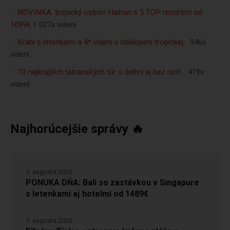
NOVINKA: tropický ostrov Hainan s 5 TOP rezortmi od
1099€
1 027x videní
Krabi s letenkami a 4* vilami v obklopení tropickej…
946x
videní
10 najkrajších tatranských túr s deťmi aj bez nich…
419x
videní
Najhorúcejšie správy 🔥
5. augusta 2026
PONUKA DŇA: Bali so zastávkou v Singapure
s letenkami aj hotelmi od 1489€
5. augusta 2026