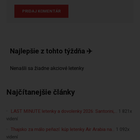
Najlepšie z tohto týždňa ✈️
Najčítanejšie články
LAST MINUTE letenky a dovolenky 2026: Santorini,…
1 821x
videní
Thajsko za málo peňazí: kúp letenky Air Arabia na…
1 092x
videní