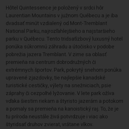
Hôtel Quintessence je položený v srdci hôr
Laurentian Mountains v južnom Québecu a je iba
dvadsať minút vzdialený od Mont-Tremblant
National Parku, najrozľahlejšieho a najstaršieho
parku v Québecu. Tento tridsaťizbový luxusný hotel
ponúka súkromnú záhradu a útočisko v podobe
pobrežia jazera Tremblant. V zime sa oblasť
premieňa na centrum dobrodružných či
extrémnych športov. Park, pokrytý snehom ponúka
upravené zjazdovky, tie najlepšie kanadské
turistické cestičky, výlety na snežniciach, psie
záprahy či cezpoľné lyžovanie. V lete park ožíva
vďaka šiestim riekam a štyristo jazerám a potokom
a pomaly sa premieňa na kanoistický raj. To, že je
tu príroda neustále živá potvrdzuje i viac ako
štyridsať druhov zvierat, vrátane vlkov.