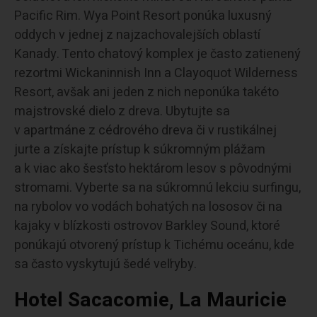
Pacific Rim. Wya Point Resort ponúka luxusný
oddych v jednej z najzachovalejších oblastí
Kanady. Tento chatový komplex je často zatienený
rezortmi Wickaninnish Inn a Clayoquot Wilderness
Resort, avšak ani jeden z nich neponúka takéto
majstrovské dielo z dreva. Ubytujte sa
v apartmáne z cédrového dreva či v rustikálnej
jurte a získajte prístup k súkromným plážam
a k viac ako šesťsto hektárom lesov s pôvodnými
stromami. Vyberte sa na súkromnú lekciu surfingu,
na rybolov vo vodách bohatých na lososov či na
kajaky v blízkosti ostrovov Barkley Sound, ktoré
ponúkajú otvorený prístup k Tichému oceánu, kde
sa často vyskytujú šedé veľryby.
Hotel Sacacomie, La Mauricie