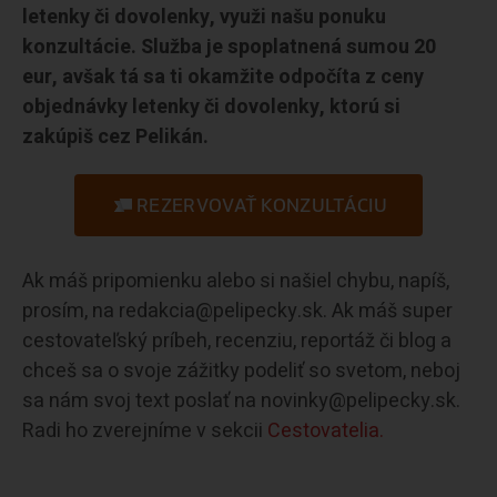
letenky či dovolenky, využi našu ponuku
konzultácie. Služba je spoplatnená sumou 20
eur, avšak tá sa ti okamžite odpočíta z ceny
objednávky letenky či dovolenky, ktorú si
zakúpiš cez Pelikán.
REZERVOVAŤ KONZULTÁCIU
Ak máš pripomienku alebo si našiel chybu, napíš,
prosím, na redakcia@pelipecky.sk. Ak máš super
cestovateľský príbeh, recenziu, reportáž či blog a
chceš sa o svoje zážitky podeliť so svetom, neboj
sa nám svoj text poslať na novinky@pelipecky.sk.
Radi ho zverejníme v sekcii
Cestovatelia.