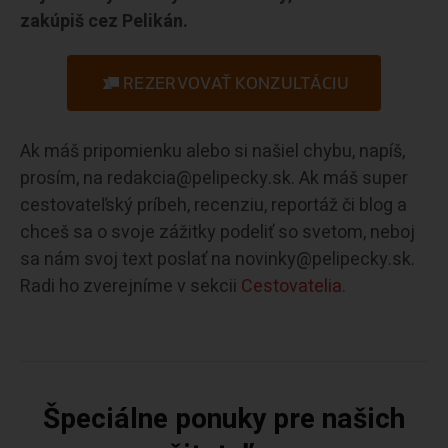
zakúpiš cez Pelikán.
REZERVOVAŤ KONZULTÁCIU
Ak máš pripomienku alebo si našiel chybu, napíš,
prosím, na redakcia@pelipecky.sk. Ak máš super
cestovateľský príbeh, recenziu, reportáž či blog a
chceš sa o svoje zážitky podeliť so svetom, neboj
sa nám svoj text poslať na novinky@pelipecky.sk.
Radi ho zverejníme v sekcii
Cestovatelia.
Špeciálne ponuky pre našich