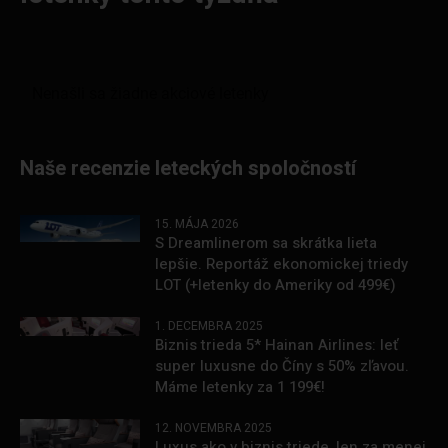
Naše recenzie leteckých spoločností
15. MÁJA 2026
S Dreamlinerom sa skrátka lieta
lepšie. Reportáž ekonomickej triedy
LOT (+letenky do Ameriky od 499€)
1. DECEMBRA 2025
Biznis trieda 5* Hainan Airlines: leť
super luxusne do Číny s 50% zľavou.
Máme letenky za 1 199€!
12. NOVEMBRA 2025
Luxus ako v biznis triede, len za menej