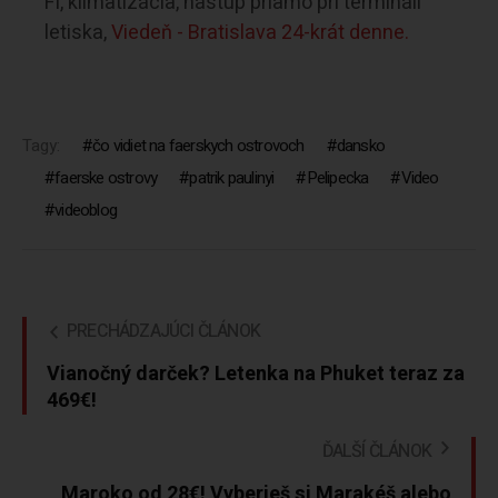
Fi, klimatizácia, nástup priamo pri termináli
letiska,
Viedeň - Bratislava 24-krát denne.
Tagy:
čo vidiet na faerskych ostrovoch
dansko
faerske ostrovy
patrik paulinyi
Pelipecka
Video
videoblog
PRECHÁDZAJÚCI ČLÁNOK
Vianočný darček? Letenka na Phuket teraz za
469€!
ĎALŠÍ ČLÁNOK
Maroko od 28€! Vyberieš si Marakéš alebo