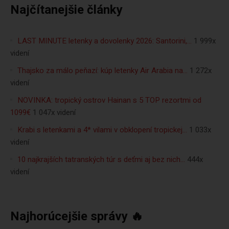
Najčítanejšie články
LAST MINUTE letenky a dovolenky 2026: Santorini,…
1 999x
videní
Thajsko za málo peňazí: kúp letenky Air Arabia na…
1 272x
videní
NOVINKA: tropický ostrov Hainan s 5 TOP rezortmi od
1099€
1 047x videní
Krabi s letenkami a 4* vilami v obklopení tropickej…
1 033x
videní
10 najkrajších tatranských túr s deťmi aj bez nich…
444x
videní
Najhorúcejšie správy 🔥