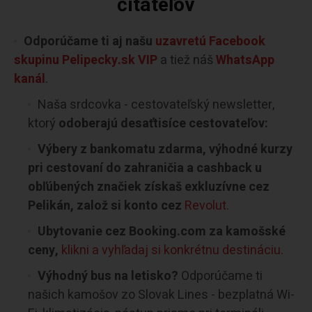
čitateľov
Odporúčame ti aj našu
uzavretú Facebook
skupinu Pelipecky.sk VIP
a tiež náš
WhatsApp
kanál
.
Naša srdcovka - cestovateľský newsletter,
ktorý
odoberajú desaťtisíce cestovateľov:
Výbery z bankomatu zdarma, výhodné kurzy
pri cestovaní do zahraničia a cashback u
obľúbených značiek získaš exkluzívne cez
Pelikán, založ si konto cez
Revolut
.
Ubytovanie cez Booking.com za kamošské
ceny,
klikni a vyhľadaj si konkrétnu destináciu.
Výhodný bus na letisko?
Odporúčame ti
našich kamošov zo Slovak Lines - bezplatná Wi-