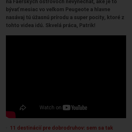
na Faerských ostrovoch nevynechať, aké je to
bývať mesiac vo veľkom Peugeote a hlavne
nasávaj tú úžasnú prírodu a super pocity, ktoré z
tohto videa idú. Skvelá práca, Patrik!
11 destinácií pre dobrodruhov: sem sa tak