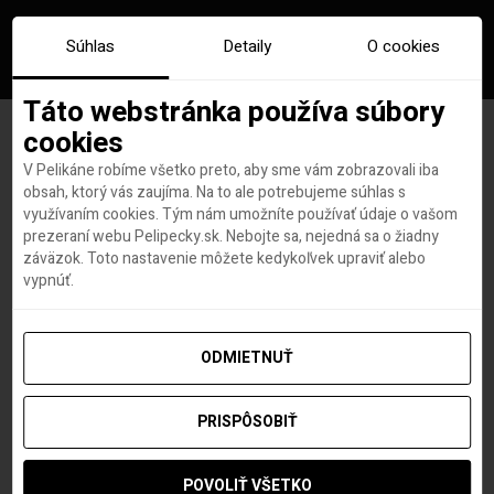
Súhlas
Detaily
O cookies
Táto webstránka používa súbory
cookies
V Pelikáne robíme všetko preto, aby sme vám zobrazovali iba
Krajšie video o Faerských
obsah, ktorý vás zaujíma. Na to ale potrebujeme súhlas s
využívaním cookies. Tým nám umožníte používať údaje o vašom
ostrovoch nájdeš len ťažko!
prezeraní webu Pelipecky.sk. Nebojte sa, nejedná sa o žiadny
záväzok. Toto nastavenie môžete kedykoľvek upraviť alebo
vypnúť.
Roland Regely
autor
7. NOVEMBRA 2019
ODMIETNUŤ
PRISPÔSOBIŤ
POVOLIŤ VŠETKO