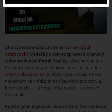
Ako vyzerá mesiac strávený na
Faerských
ostrovoch
? Vedel by o tom rozprávať slovenský
videoproducent Patrik Paulínyi.
Áno, presne ten
Patrik, ktorý pred vyše 2 rokmi spravil to
parádne
video o Slovensku
a odvtedy kopec ďalších. Pred
nedávnom sa vrátil z tohto úžasného súostrovia,
ktoré navštívil – a teraz veľký pozor – autom zo
Slovenska.
Pozri si jeho najnovšie video o tom, ktoré miesta