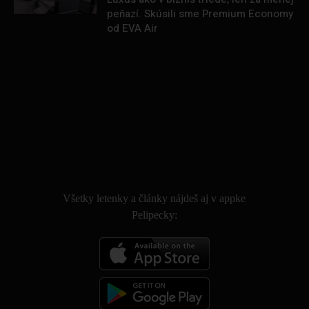
peňazí. Skúsili sme Premium Economy
od EVA Air
.
Všetky letenky a články nájdeš aj v appke
Pelipecky: