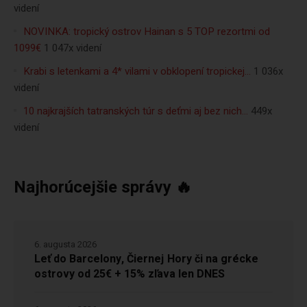
videní
NOVINKA: tropický ostrov Hainan s 5 TOP rezortmi od
1099€
1 047x videní
Krabi s letenkami a 4* vilami v obklopení tropickej…
1 036x
videní
10 najkrajších tatranských túr s deťmi aj bez nich…
449x
videní
Najhorúcejšie správy 🔥
6. augusta 2026
Leť do Barcelony, Čiernej Hory či na grécke
ostrovy od 25€ + 15% zľava len DNES