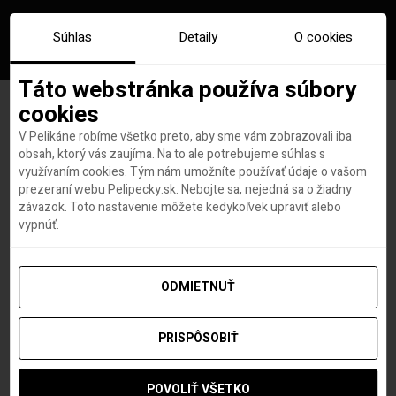
Súhlas
Detaily
O cookies
Táto webstránka používa súbory
cookies
V Pelikáne robíme všetko preto, aby sme vám zobrazovali iba
Extrémne lacné letenky do
obsah, ktorý vás zaujíma. Na to ale potrebujeme súhlas s
využívaním cookies. Tým nám umožníte používať údaje o vašom
Japonska: 289 eur
prezeraní webu Pelipecky.sk. Nebojte sa, nejedná sa o žiadny
záväzok. Toto nastavenie môžete kedykoľvek upraviť alebo
vypnúť.
Roland Regely
autor
5. NOVEMBRA 2016
ODMIETNUŤ
PRISPÔSOBIŤ
Ak ste vždy túžili nazrieť do krajiny
vychádzajúceho slnka, táto ponuka sa vám bude
POVOLIŤ VŠETKO