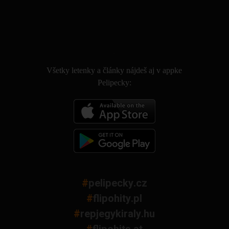
.
Všetky letenky a články nájdeš aj v appke
Pelipecky:
#
pelipecky.cz
#
flipohity.pl
#
repjegykiraly.hu