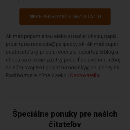
REZERVOVAŤ KONZULTÁCIU
Ak máš pripomienku alebo si našiel chybu, napíš,
prosím, na redakcia@pelipecky.sk. Ak máš super
cestovateľský príbeh, recenziu, reportáž či blog a
chceš sa o svoje zážitky podeliť so svetom, neboj
sa nám svoj text poslať na novinky@pelipecky.sk.
Radi ho zverejníme v sekcii
Cestovatelia.
Špeciálne ponuky pre našich
čitateľov