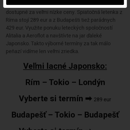
páčiť. Najmodernejšie mesto sveta, Tokio, je teraz
dostupné za veľmi nízke ceny. Spiatočná letenka z
Ríma stojí 289 eur a z Budapešti tiež parádnych
429 eur. Využite ponuku leteckých spoločností
Alitalia a Aeroflot a navštívte na jar ďaleké
Japonsko. Takto výborné termíny za tak málo
peňazí vidíme len veľmi zriedka.
Veľmi lacné Japonsko:
Rím – Tokio – Londýn
Vyberte si termín ➡
289 eur
Budapešť – Tokio – Budapešť