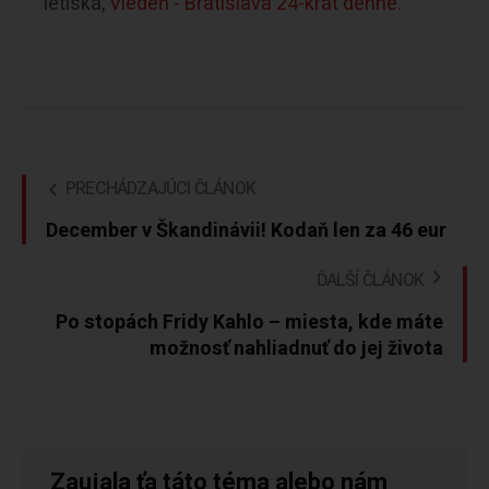
letiska,
Viedeň - Bratislava 24-krát denne.
PRECHÁDZAJÚCI ČLÁNOK
December v Škandinávii! Kodaň len za 46 eur
ĎALŠÍ ČLÁNOK
Po stopách Fridy Kahlo – miesta, kde máte
možnosť nahliadnuť do jej života
Zaujala ťa táto téma alebo nám