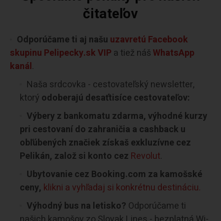
čitateľov
Odporúčame ti aj našu
uzavretú Facebook
skupinu Pelipecky.sk VIP
a tiež náš
WhatsApp
kanál
.
Naša srdcovka - cestovateľský newsletter,
ktorý
odoberajú desaťtisíce cestovateľov:
Výbery z bankomatu zdarma, výhodné kurzy
pri cestovaní do zahraničia a cashback u
obľúbených značiek získaš exkluzívne cez
Pelikán, založ si konto cez
Revolut
.
Ubytovanie cez Booking.com za kamošské
ceny,
klikni a vyhľadaj si konkrétnu destináciu.
Výhodný bus na letisko?
Odporúčame ti
našich kamošov zo Slovak Lines - bezplatná Wi-