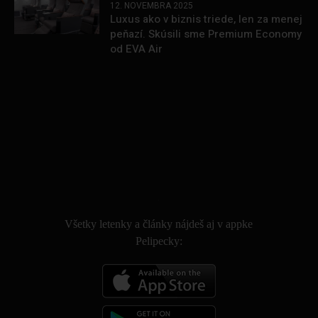
12. NOVEMBRA 2025
Luxus ako v biznis triede, len za menej
peňazí. Skúsili sme Premium Economy
od EVA Air
.
Všetky letenky a články nájdeš aj v appke
Pelipecky: