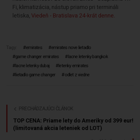
Fi, klimatizácia, nástup priamo pri termináli
letiska,
Viedeň - Bratislava 24-krát denne.
Tagy:
emirates
emirates nove lietadlo
game changer emirates
lacne letenky bangkok
lacne letenky dubaj
letenky emirates
lietadlo game changer
odlet z viedne
PRECHÁDZAJÚCI ČLÁNOK
TOP CENA: Priame lety do Ameriky od 399 eur!
(limitovaná akcia leteniek od LOT)