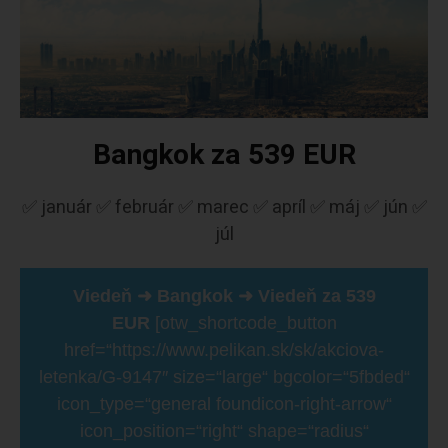
Bangkok za 539 EUR
✅ január ✅ február ✅ marec ✅ apríl ✅ máj ✅ jún ✅
júl
Viedeň ➜ Bangkok ➜ Viedeň za 539
EUR
[otw_shortcode_button
href=“https://www.pelikan.sk/sk/akciova-
letenka/G-9147″ size=“large“ bgcolor=“5fbded“
icon_type=“general foundicon-right-arrow“
icon_position=“right“ shape=“radius“