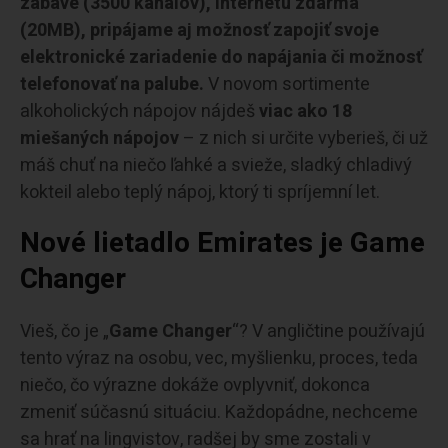
zábave (3500 kanálov), internetu zdarma
(20MB), pripájame aj možnosť zapojiť svoje
elektronické zariadenie do napájania či možnosť
telefonovať na palube.
V novom sortimente
alkoholických nápojov nájdeš
viac ako 18
miešaných nápojov
– z nich si určite vyberieš, či už
máš chuť na niečo ľahké a svieže, sladký chladivý
kokteil alebo teplý nápoj, ktorý ti spríjemní let.
Nové lietadlo Emirates je Game
Changer
Vieš, čo je „
Game Changer
“? V angličtine používajú
tento výraz na osobu, vec, myšlienku, proces, teda
niečo, čo výrazne dokáže ovplyvniť, dokonca
zmeniť súčasnú situáciu. Každopádne, nechceme
sa hrať na lingvistov, radšej by sme zostali v