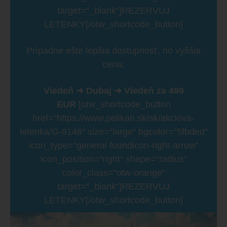
target=“_blank“]REZERVUJ
LETENKY[/otw_shortcode_button]
Prípadne ešte lepšia dostupnosť, no vyššia
cena:
Viedeň ➜ Dubaj ➜ Viedeň za 499
EUR
[otw_shortcode_button
href=“https://www.pelikan.sk/sk/akciova-
letenka/G-9146″ size=“large“ bgcolor=“5fbded“
icon_type=“general foundicon-right-arrow“
icon_position=“right“ shape=“radius“
color_class=“otw-orange“
target=“_blank“]REZERVUJ
LETENKY[/otw_shortcode_button]