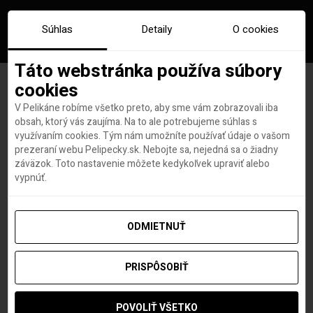
Súhlas
Detaily
O cookies
Táto webstránka používa súbory
cookies
V Pelikáne robíme všetko preto, aby sme vám zobrazovali iba
Do Dubaja a Bangkoku super
obsah, ktorý vás zaujíma. Na to ale potrebujeme súhlas s
využívaním cookies. Tým nám umožníte používať údaje o vašom
komfortne s Emirates.
prezeraní webu Pelipecky.sk. Nebojte sa, nejedná sa o žiadny
záväzok. Toto nastavenie môžete kedykoľvek upraviť alebo
Letenky z Viedne od 449 EUR
vypnúť.
ODMIETNUŤ
Roland Regely
autor
11. DECEMBRA 2018
PRISPÔSOBIŤ
POVOLIŤ VŠETKO