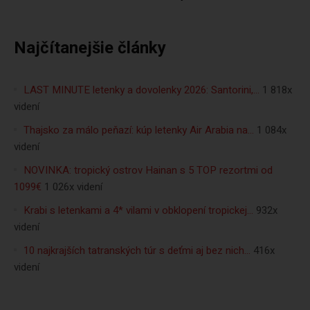
Najčítanejšie články
LAST MINUTE letenky a dovolenky 2026: Santorini,…
1 818x
videní
Thajsko za málo peňazí: kúp letenky Air Arabia na…
1 084x
videní
NOVINKA: tropický ostrov Hainan s 5 TOP rezortmi od
1099€
1 026x videní
Krabi s letenkami a 4* vilami v obklopení tropickej…
932x
videní
10 najkrajších tatranských túr s deťmi aj bez nich…
416x
videní