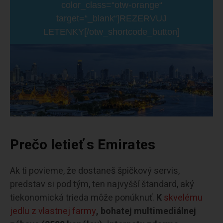
color_class=“otw-orange“
target=“_blank“]REZERVUJ
LETENKY[/otw_shortcode_button]
Prečo letieť s Emirates
Ak ti povieme, že dostaneš špičkový servis,
predstav si pod tým, ten najvyšší štandard, aký
tiekonomická trieda môže ponúknuť.
K
skvelému
jedlu z vlastnej farmy
, bohatej multimediálnej