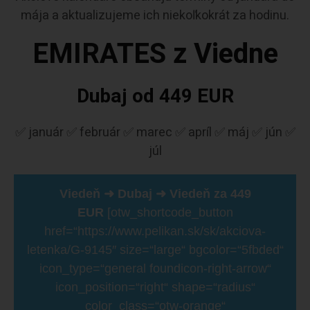
mája a aktualizujeme ich niekoľkokrát za hodinu.
EMIRATES z Viedne
Dubaj od 449 EUR
✅ január ✅ február ✅ marec ✅ apríl ✅ máj ✅ jún ✅
júl
Viedeň ➜ Dubaj ➜ Viedeň za 449
EUR
[otw_shortcode_button
href=“https://www.pelikan.sk/sk/akciova-
letenka/G-9145″ size=“large“ bgcolor=“5fbded“
icon_type=“general foundicon-right-arrow“
icon_position=“right“ shape=“radius“
color_class=“otw-orange“