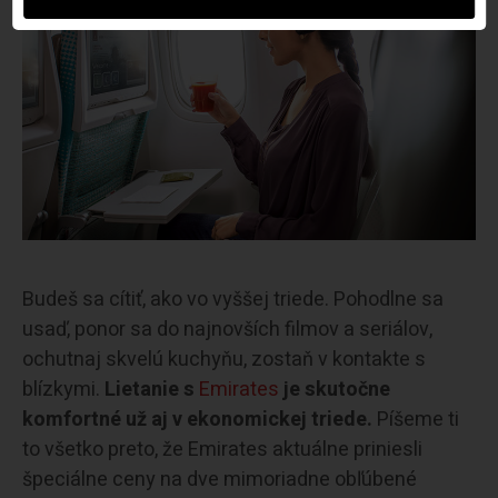
Budeš sa cítiť, ako vo vyššej triede. Pohodlne sa
usaď, ponor sa do najnovších filmov a seriálov,
ochutnaj skvelú kuchyňu, zostaň v kontakte s
blízkymi.
Lietanie s
Emirates
je skutočne
komfortné už aj v ekonomickej triede.
Píšeme ti
to všetko preto, že Emirates aktuálne priniesli
špeciálne ceny na dve mimoriadne obľúbené