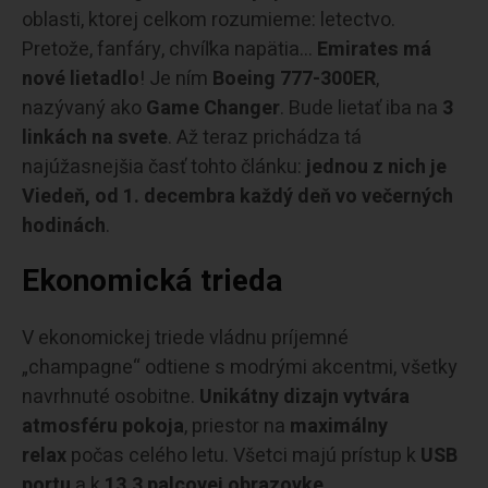
oblasti, ktorej celkom rozumieme: letectvo.
Pretože, fanfáry, chvíľka napätia…
Emirates má
nové lietadlo
! Je ním
Boeing 777-300ER
,
nazývaný ako
Game Changer
. Bude lietať iba na
3
linkách na svete
. Až teraz prichádza tá
najúžasnejšia časť tohto článku:
jednou z nich je
Viedeň, od 1. decembra každý deň vo večerných
hodinách
.
Ekonomická trieda
V ekonomickej triede vládnu príjemné
„champagne“ odtiene s modrými akcentmi, všetky
navrhnuté osobitne.
Unikátny dizajn vytvára
atmosféru pokoja
, priestor na
maximálny
relax
počas celého letu. Všetci majú prístup k
USB
portu
a k
13,3 palcovej obrazovke
.