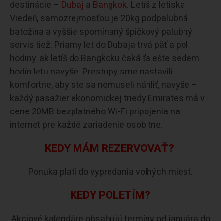
destinácie –
Dubaj
a
Bangkok
. Letíš z letiska
Viedeň, samozrejmosťou je 20kg podpalubná
batožina a vyššie spomínaný špičkový palubný
servis tiež. Priamy let do Dubaja trvá päť a pol
hodiny, ak letíš do Bangkoku čaká ťa ešte sedem
hodín letu navyše. Prestupy sme nastavili
komfortne, aby ste sa nemuseli náhliť, navyše –
každý pasažier ekonomickej triedy Emirates má v
cene 20MB bezplatného Wi-Fi pripojenia na
internet pre každé zariadenie osobitne.
KEDY MÁM REZERVOVAŤ?
Ponuka platí do vypredania voľných miest.
KEDY POLETÍM?
Akciové kalendáre obsahujú termíny od januára do