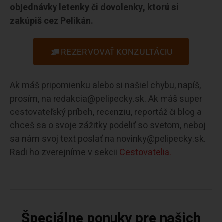
objednávky letenky či dovolenky, ktorú si
zakúpiš cez Pelikán.
REZERVOVAŤ KONZULTÁCIU
Ak máš pripomienku alebo si našiel chybu, napíš,
prosím, na redakcia@pelipecky.sk. Ak máš super
cestovateľský príbeh, recenziu, reportáž či blog a
chceš sa o svoje zážitky podeliť so svetom, neboj
sa nám svoj text poslať na novinky@pelipecky.sk.
Radi ho zverejníme v sekcii
Cestovatelia.
Špeciálne ponuky pre našich