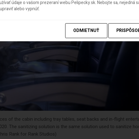
ívať údaje o vašom prezeraní webu Pelipecky.sk. Nebojte sa, nejedná sa
praviť alebo vypnúť.
ODMIETNUŤ
PRISPÔSO
s of the cabin including tray tables, seat backs and in-flight enter
2020. The sanitizing solution is the same solution used to sanitize ho
Chris Rank for Rank Studios)