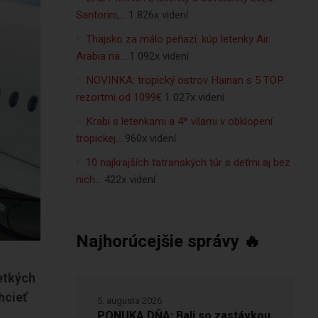
Santorini,…
1 826x videní
Thajsko za málo peňazí: kúp letenky Air
Arabia na…
1 092x videní
NOVINKA: tropický ostrov Hainan s 5 TOP
rezortmi od 1099€
1 027x videní
Krabi s letenkami a 4* vilami v obklopení
tropickej…
960x videní
10 najkrajších tatranských túr s deťmi aj bez
nich…
422x videní
Najhorúcejšie správy 🔥
etkých
hcieť
5. augusta 2026
PONUKA DŇA: Bali so zastávkou