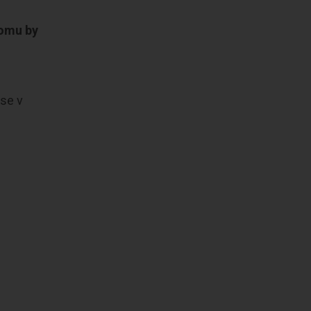
omu by
ase v