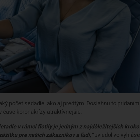
aký počet sedadiel ako aj predtým. Dosiahnu to pridaním
 v čase koronakrízy atraktívnejšie.
adle v rámci flotily je jedným z najdôležitejších kroko
žitku pre našich zákazníkov a ľudí,“
uviedol vo vyhlásen