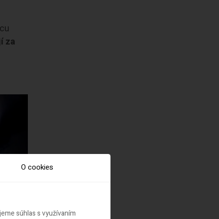
vcu
í za
O cookies
ujeme súhlas s využívaním