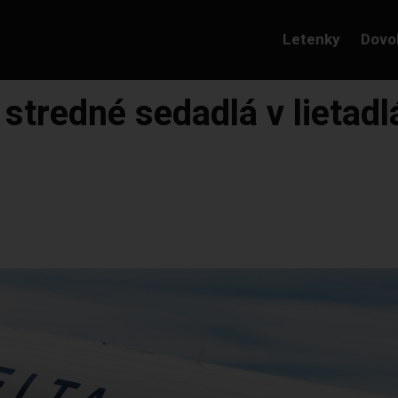
Letenky
Dovo
 stredné sedadlá v lietad