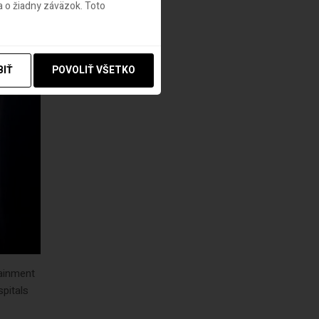
 o žiadny záväzok. Toto
BIŤ
POVOLIŤ VŠETKO
tainment
spitals