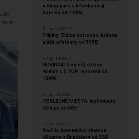
v Singapure s letenkami aj
hotelmi od 1489€
bude
– teda
5. augusta 2026
Filipíny: Tisíce ostrovov, krásne
pláže a letenky od 579€!
5. augusta 2026
NOVINKA: tropický ostrov
Hainan s 5 TOP rezortmi od
1099€
5. augusta 2026
POSLEDNÉ MIESTA: last minute
Malaga od 56€!
5. augusta 2026
Poď do Španielska: slnečné
Alicante z Bratislavy od 50€!