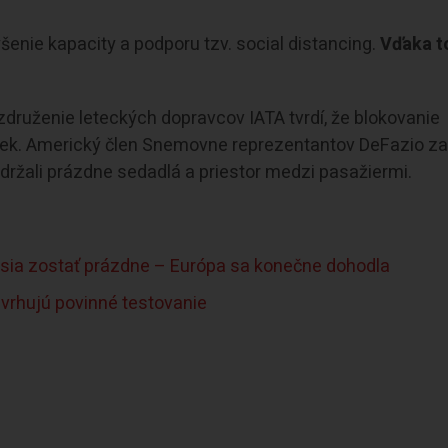
šenie kapacity a podporu tzv. social distancing.
Vďaka t
druženie leteckých dopravcov IATA tvrdí, že blokovanie
eniek. Americký člen Snemovne reprezentantov DeFazio z
udržali prázdne sedadlá a priestor medzi pasažiermi.
sia zostať prázdne – Európa sa konečne dohodla
avrhujú povinné testovanie