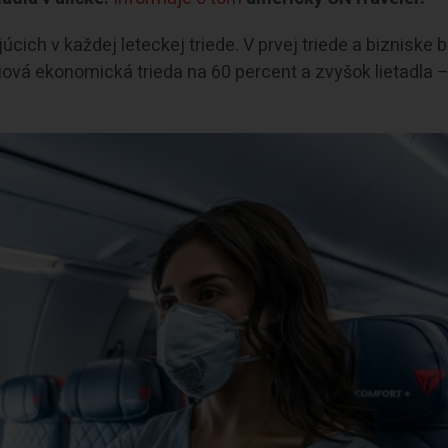
ch v každej leteckej triede. V prvej triede a bizniske 
iová ekonomická trieda na 60 percent a zvyšok lietadla 