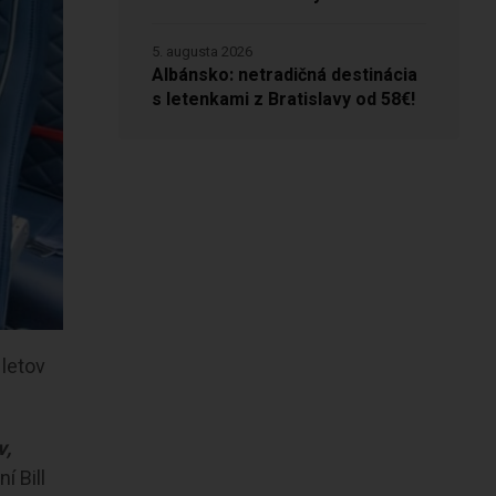
5. augusta 2026
Albánsko: netradičná destinácia
s letenkami z Bratislavy od 58€!
 letov
v,
í Bill