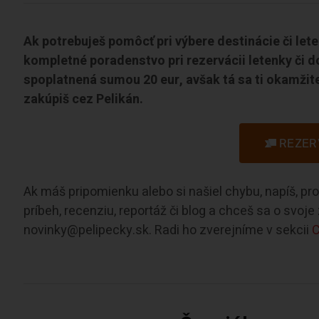
Ak potrebuješ pomôcť pri výbere destinácie či let
kompletné poradenstvo pri rezervácii letenky či d
spoplatnená sumou 20 eur, avšak tá sa ti okamžite
zakúpiš cez Pelikán.
REZER
Ak máš pripomienku alebo si našiel chybu, napíš, p
príbeh, recenziu, reportáž či blog a chceš sa o svoj
novinky@pelipecky.sk. Radi ho zverejníme v sekcii
C