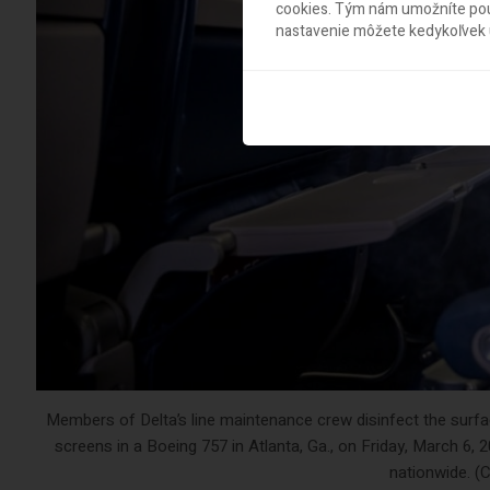
cookies. Tým nám umožníte použ
nastavenie môžete kedykoľvek u
Members of Delta’s line maintenance crew disinfect the surface
screens in a Boeing 757 in Atlanta, Ga., on Friday, March 6, 
nationwide. (