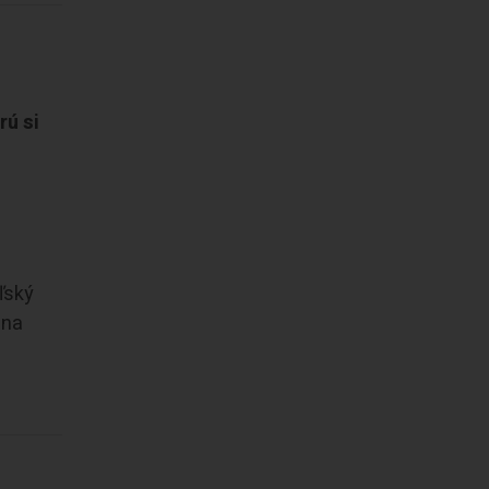
rú si
ľský
 na