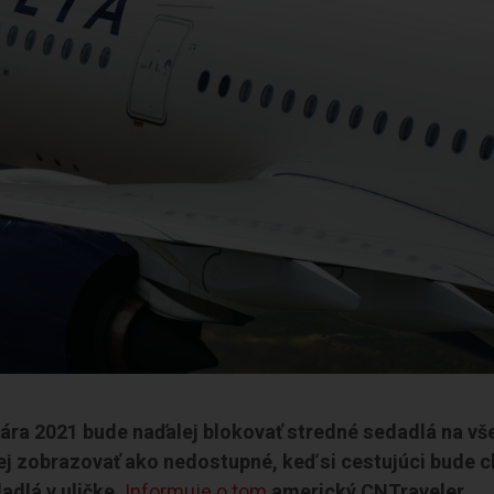
uára 2021 bude naďalej blokovať stredné sedadlá na vš
ej zobrazovať ako nedostupné, keď si cestujúci bude c
adlá v uličke.
Informuje o tom
americký CNTraveler.