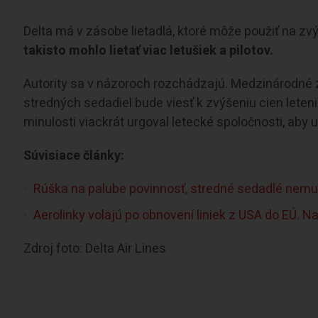
Delta má v zásobe lietadlá, ktoré môže použiť na zvý
takisto mohlo lietať viac letušiek a pilotov.
Autority sa v názoroch rozchádzajú. Medzinárodné z
stredných sedadiel bude viesť k zvýšeniu cien let
minulosti viackrát urgoval letecké spoločnosti, aby 
Súvisiace články:
Rúška na palube povinnosť, stredné sedadlé nemu
Aerolinky volajú po obnovení liniek z USA do EÚ. N
Zdroj foto: Delta Air Lines