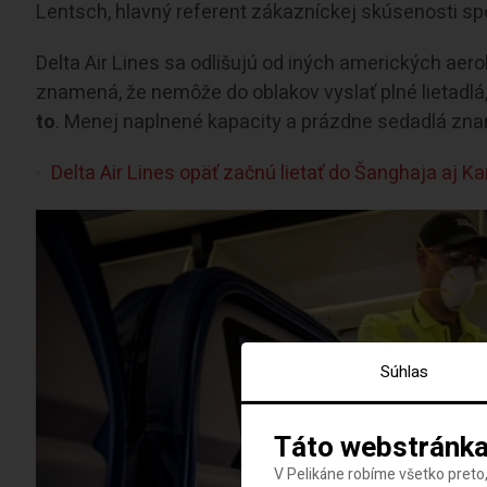
Lentsch, hlavný referent zákazníckej skúsenosti spo
Delta Air Lines sa odlišujú od iných amerických aero
znamená, že nemôže do oblakov vyslať plné lietadlá
to
. Menej naplnené kapacity a prázdne sedadlá znam
Delta Air Lines opäť začnú lietať do Šanghaja aj Ka
Súhlas
Táto webstránka
V Pelikáne robíme všetko preto,