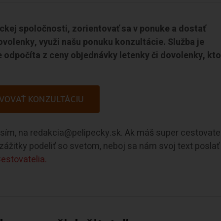
eckej spoločnosti, zorientovať sa v ponuke a dostať
ovolenky, využi našu ponuku konzultácie. Služba je
 odpočíta z ceny objednávky letenky či dovolenky, kto
VOVAŤ KONZULTÁCIU
rosím, na redakcia@pelipecky.sk. Ak máš super cestovate
e zážitky podeliť so svetom, neboj sa nám svoj text poslať
estovatelia.