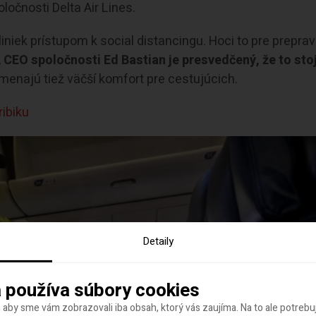
ločnosti Delta Air Lines.
liniek prístupom k social distancingu. Hoci to pre prepra
,
CEO spoločnosti Ed Bastian je presvedčený, že to stoj
enajú tiež väčší komfort pre cestujúcich.
ribiku
Detaily
 používa súbory cookies
 aby sme vám zobrazovali iba obsah, ktorý vás zaujíma. Na to ale potreb