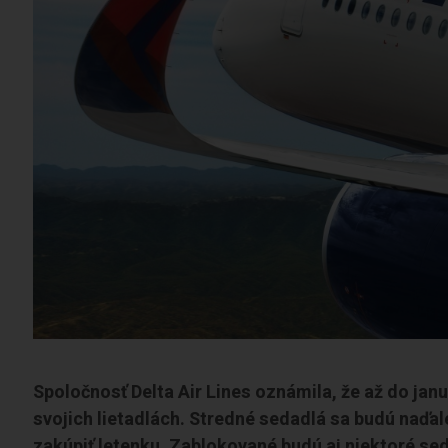
Spoločnosť Delta Air Lines oznámila, že až do jan
svojich lietadlách. Stredné sedadlá sa budú naďal
zakúpiť letenku. Zablokované budú aj niektoré sed