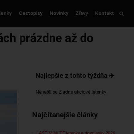
lenky
Cestopisy
Novinky
Zľavy
Kontakt
lách prázdne až do
Najlepšie z tohto týždňa ✈️
Najčítanejšie články
LAST MINUTE letenky a dovolenky 2026: