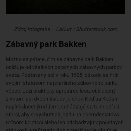
Zdroj fotografie – LaKurt / Shutterstock.com
Zábavný park Bakken
Možno sa pýtate, čím sa zábavný park Bakken
odlišuje od všetkých ostatných zábavných parkov
sveta. Postavený bol v roku 1538, odkedy sa hrdí
svojím statusom najstaršieho zábavného parku
vôbec. Leží prakticky uprostred lesa, obklopený
životom asi dvoch tisícov jeleňov. Keď sa Kodaň
naplní slnečnými lúčmi, schádzajú sa tu mladí i tí
starší, aby si vychutnali jazdu na osemdesiatdva
ročnom kolotoči alebo len prichádzajú v početných
stánkoch a reštauráciách potešiť svoje chuťové