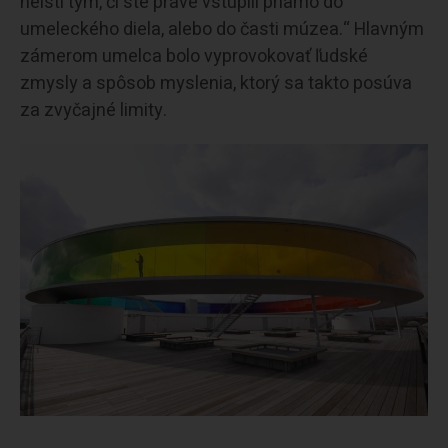
neistí tým, či ste práve vstúpili priamo do
umeleckého diela, alebo do časti múzea.“ Hlavným
zámerom umelca bolo vyprovokovať ľudské
zmysly a spôsob myslenia, ktorý sa takto posúva
za zvyčajné limity.