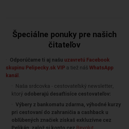
Špeciálne ponuky pre našich
čitateľov
Odporúčame ti aj našu
uzavretú Facebook
skupinu Pelipecky.sk VIP
a tiež náš
WhatsApp
kanál
.
Naša srdcovka - cestovateľský newsletter,
ktorý
odoberajú desaťtisíce cestovateľov:
Výbery z bankomatu zdarma, výhodné kurzy
pri cestovaní do zahraničia a cashback u
obľúbených značiek získaš exkluzívne cez
Pelikán, založ si konto cez
Revolut
.