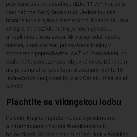
pobrežné pásmo dosahuje dĺžku 11 771 km, čo je
viac než má Veľký čínsky múr. Jediné fyzické
hranice tvorí krajina s Nemeckom. Kodanská ulica
Strøget, dlhá 3,2 kilometra, je tou najstaršou
a najdlhšou ulicou sveta. Ak ste už videli všetky
múzeá, ktoré ste mali pri návšteve krajiny v
zozname a poprechádzali sa Tivoli záhradami, no
stále máte pocit, že vaša objavná cesta Dánskom
nie je kompletná, prečítajte si zoznam týchto 10
jedinečných vecí, ktoré by ste v Dánsku mali vidieť
a zažiť.
Plachtite sa vikingskou loďou
Po celej krajine nájdete múzeá s predmetmi
a informáciami o histórii škandinávskych
bojovníkoch. Vo Vikingskom múzeu lodí v Roskilde