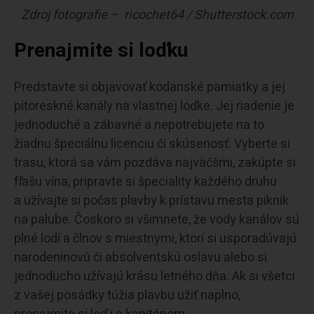
Zdroj fotografie – ricochet64 / Shutterstock.com
Prenajmite si loďku
Predstavte si objavovať kodanské pamiatky a jej
pitoreskné kanály na vlastnej loďke. Jej riadenie je
jednoduché a zábavné a nepotrebujete na to
žiadnu špeciálnu licenciu či skúsenosť. Vyberte si
trasu, ktorá sa vám pozdáva najväčšmi, zakúpte si
fľašu vína, pripravte si špeciality každého druhu
a užívajte si počas plavby k prístavu mesta piknik
na palube. Čoskoro si všimnete, že vody kanálov sú
plné lodí a člnov s miestnymi, ktorí si usporadúvajú
narodeninovú či absolventskú oslavu alebo si
jednoducho užívajú krásu letného dňa. Ak si všetci
z vašej posádky túžia plavbu užiť naplno,