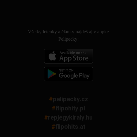
.
Všetky letenky a články nájdeš aj v appke
Pelipecky:
#
pelipecky.cz
#
flipohity.pl
#
repjegykiraly.hu
#
flipohits.at