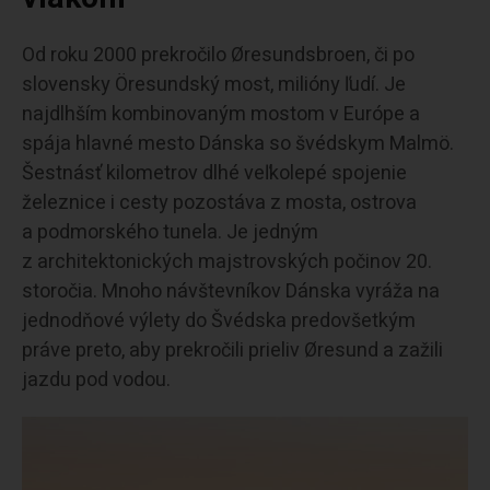
Od roku 2000 prekročilo Øresundsbroen, či po
slovensky Öresundský most, milióny ľudí. Je
najdlhším kombinovaným mostom v Európe a
spája hlavné mesto Dánska so švédskym Malmö.
Šestnásť kilometrov dlhé veľkolepé spojenie
železnice i cesty pozostáva z mosta, ostrova
a podmorského tunela. Je jedným
z architektonických majstrovských počinov 20.
storočia. Mnoho návštevníkov Dánska vyráža na
jednodňové výlety do Švédska predovšetkým
práve preto, aby prekročili prieliv Øresund a zažili
jazdu pod vodou.