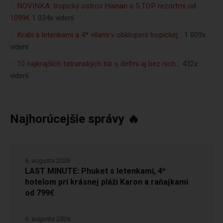
NOVINKA: tropický ostrov Hainan s 5 TOP rezortmi od
1099€
1 034x videní
Krabi s letenkami a 4* vilami v obklopení tropickej…
1 009x
videní
10 najkrajších tatranských túr s deťmi aj bez nich…
432x
videní
Najhorúcejšie správy 🔥
6. augusta 2026
LAST MINUTE: Phuket s letenkami, 4*
hotelom pri krásnej pláži Karon a raňajkami
od 799€
6. augusta 2026