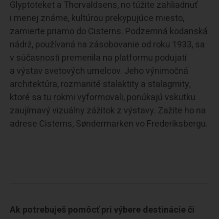
Glyptoteket a Thorvaldsens, no túžite zahliadnuť
i menej známe, kultúrou prekypujúce miesto,
zamierte priamo do Cisterns. Podzemná kodanská
nádrž, používaná na zásobovanie od roku 1933, sa
v súčasnosti premenila na platformu podujatí
a výstav svetových umelcov. Jeho výnimočná
architektúra, rozmanité stalaktity a stalagmity,
ktoré sa tu rokmi vyformovali, ponúkajú vskutku
zaujímavý vizuálny zážitok z výstavy. Zažite ho na
adrese Cisterns, Søndermarken vo Frederiksbergu.
Ak potrebuješ pomôcť pri výbere destinácie či