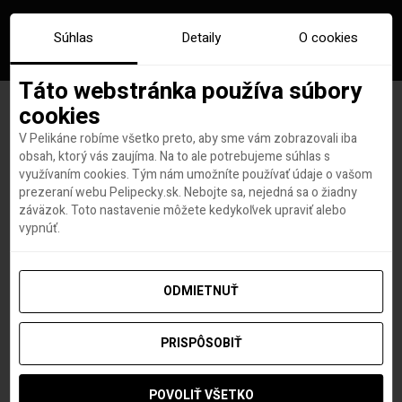
Súhlas
Detaily
O cookies
Táto webstránka používa súbory
cookies
V Pelikáne robíme všetko preto, aby sme vám zobrazovali iba
10 jedinečných vecí, ktoré by
obsah, ktorý vás zaujíma. Na to ale potrebujeme súhlas s
využívaním cookies. Tým nám umožníte používať údaje o vašom
ste v Dánsku mali vidieť a
prezeraní webu Pelipecky.sk. Nebojte sa, nejedná sa o žiadny
záväzok. Toto nastavenie môžete kedykoľvek upraviť alebo
zažiť
vypnúť.
ODMIETNUŤ
Viktória Bellová
autor
27. APRÍLA 2017
PRISPÔSOBIŤ
POVOLIŤ VŠETKO