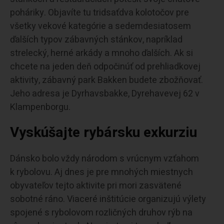
poháriky. Objavíte tu tridsaťdva kolotočov pre
všetky vekové kategórie a sedemdesiatosem
ďalších typov zábavných stánkov, napríklad
strelecký, herné arkády a mnoho ďalších. Ak si
chcete na jeden deň odpočinúť od prehliadkovej
aktivity, zábavný park Bakken budete zbožňovať.
Jeho adresa je Dyrhavsbakke, Dyrehavevej 62 v
Klampenborgu.
Vyskúšajte rybársku exkurziu
Dánsko bolo vždy národom s vrúcnym vzťahom
k rybolovu. Aj dnes je pre mnohých miestnych
obyvateľov tejto aktivite pri mori zasvätené
sobotné ráno. Viaceré inštitúcie organizujú výlety
spojené s rybolovom rozličných druhov rýb na