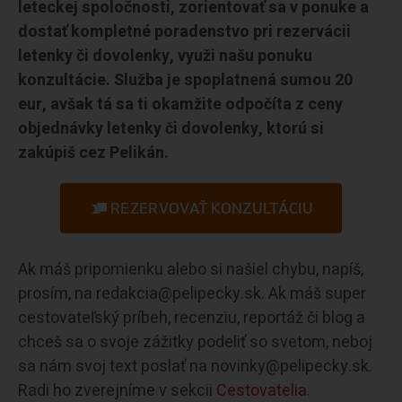
leteckej spoločnosti, zorientovať sa v ponuke a
dostať kompletné poradenstvo pri rezervácii
letenky či dovolenky, využi našu ponuku
konzultácie. Služba je spoplatnená sumou 20
eur, avšak tá sa ti okamžite odpočíta z ceny
objednávky letenky či dovolenky, ktorú si
zakúpiš cez Pelikán.
REZERVOVAŤ KONZULTÁCIU
Ak máš pripomienku alebo si našiel chybu, napíš,
prosím, na redakcia@pelipecky.sk. Ak máš super
cestovateľský príbeh, recenziu, reportáž či blog a
chceš sa o svoje zážitky podeliť so svetom, neboj
sa nám svoj text poslať na novinky@pelipecky.sk.
Radi ho zverejníme v sekcii
Cestovatelia.