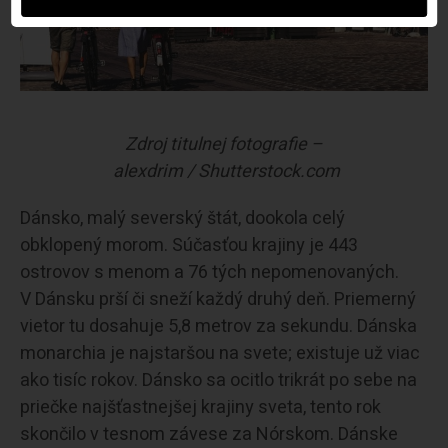
Zdroj titulnej fotografie –
alexdrim / Shutterstock.com
Dánsko, malý severský štát, dookola celý
obklopený morom. Súčasťou krajiny je 443
ostrovov s menom a 76 tých nepomenovaných.
V Dánsku prší či sneží každý druhý deň. Priemerný
vietor tu dosahuje 5,8 metrov za sekundu. Dánska
monarchia je najstaršou na svete; existuje už viac
ako tisíc rokov. Dánsko sa ocitlo trikrát po sebe na
priečke najšťastnejšej krajiny sveta, tento rok
skončilo v tesnom závese za Nórskom. Dánske