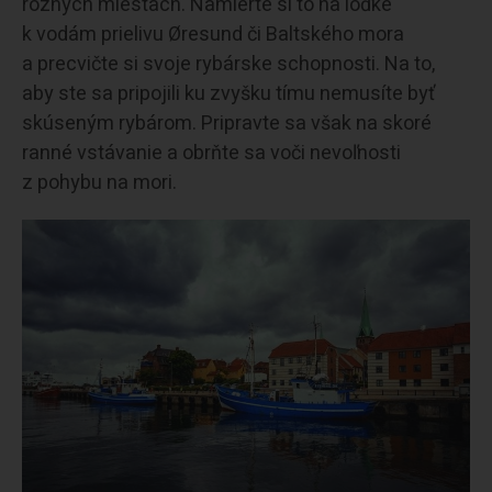
rôznych miestach. Namierte si to na loďke
k vodám prielivu Øresund či Baltského mora
a precvičte si svoje rybárske schopnosti. Na to,
aby ste sa pripojili ku zvyšku tímu nemusíte byť
skúseným rybárom. Pripravte sa však na skoré
ranné vstávanie a obrňte sa voči nevoľnosti
z pohybu na mori.