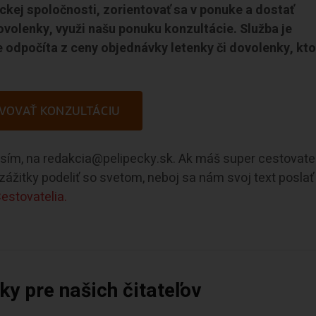
eckej spoločnosti, zorientovať sa v ponuke a dostať
ovolenky, využi našu ponuku konzultácie. Služba je
 odpočíta z ceny objednávky letenky či dovolenky, kto
VOVAŤ KONZULTÁCIU
rosím, na redakcia@pelipecky.sk. Ak máš super cestovate
e zážitky podeliť so svetom, neboj sa nám svoj text poslať
estovatelia.
y pre našich čitateľov