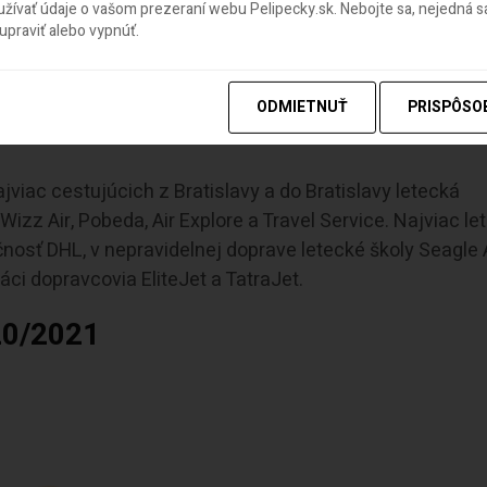
ívať údaje o vašom prezeraní webu Pelipecky.sk. Nebojte sa, nejedná sa
praviť alebo vypnúť.
chorvátskeho Splitu, ktorý v roku 2020 prvýkrát
obsluh
ónnu linku.
ODMIETNUŤ
PRISPÔSO
jviac cestujúcich z Bratislavy a do Bratislavy letecká
izz Air, Pobeda, Air Explore a Travel Service. Najviac le
nosť DHL, v nepravidelnej doprave letecké školy Seagle A
ci dopravcovia EliteJet a TatraJet.
20/2021