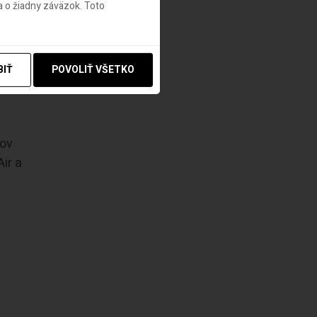
 o žiadny záväzok. Toto
ovala
BIŤ
POVOLIŤ VŠETKO
tov
ir a