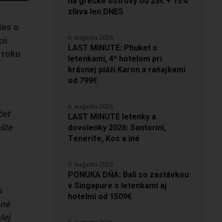
na grécke ostrovy od 25€ + 15%
zľava len DNES
les o
6. augusta 2026
ii
LAST MINUTE: Phuket s
v roku
letenkami, 4* hotelom pri
krásnej pláži Karon a raňajkami
od 799€
6. augusta 2026
čet
LAST MINUTE letenky a
ešte
dovolenky 2026: Santorini,
Tenerife, Kos a iné
5. augusta 2026
PONUKA DŇA: Bali so zastávkou
v Singapure s letenkami aj
s
hotelmi od 1509€
ané
lej