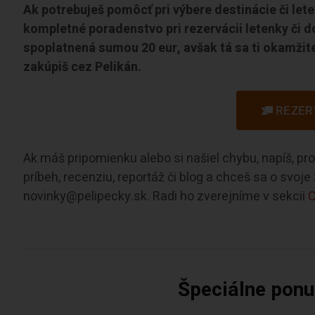
Ak potrebuješ pomôcť pri výbere destinácie či let
kompletné poradenstvo pri rezervácii letenky či d
spoplatnená sumou 20 eur, avšak tá sa ti okamžite
zakúpiš cez Pelikán.
REZER
Ak máš pripomienku alebo si našiel chybu, napíš, p
príbeh, recenziu, reportáž či blog a chceš sa o svoj
novinky@pelipecky.sk. Radi ho zverejníme v sekcii
C
Špeciálne ponuk