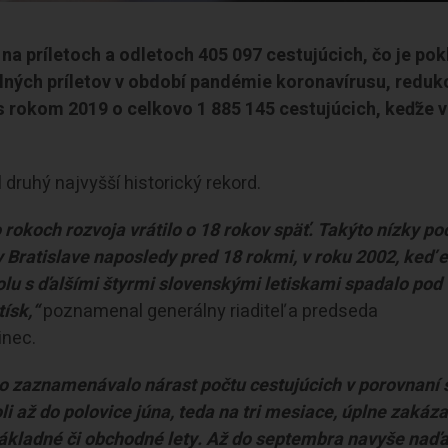
 na príletoch a odletoch 405 097 cestujúcich, čo je pok
lných príletov v období pandémie koronavírusu, redukc
ní s rokom 2019 o celkovo 1 885 145 cestujúcich, keďže 
ruhý najvyšší historický rekord.
rokoch rozvoja vrátilo o 18 rokov späť. Takýto nízky po
 Bratislave naposledy pred 18 rokmi, v roku 2002, keď 
lu s ďalšími štyrmi slovenskými letiskami spadalo pod
ísk,“
poznamenal generálny riaditeľ a predseda
inec.
o zaznamenávalo nárast počtu cestujúcich v porovnaní 
 až do polovice júna, teda na tri mesiace, úplne zakáz
, nákladné či obchodné lety. Až do septembra navyše naďa