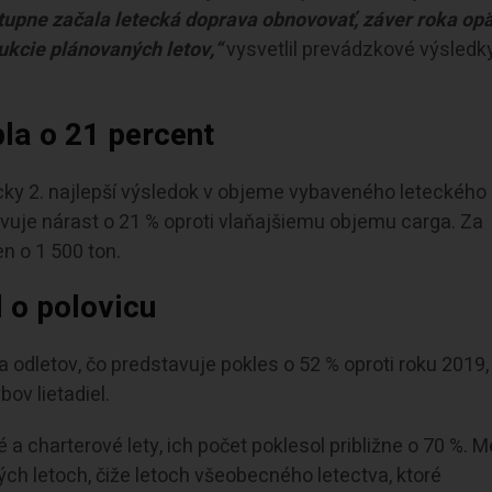
postupne začala letecká doprava obnovovať, záver roka op
ukcie plánovaných letov,“
vysvetlil prevádzkové výsledk
la o 21 percent
cky 2. najlepší výsledok v objeme vybaveného leteckého
avuje nárast o 21 % oproti vlaňajšiemu objemu carga. Za
n o 1 500 ton.
 o polovicu
 a odletov, čo predstavuje pokles o 52 % oproti roku 2019
ov lietadiel.
 charterové lety, ich počet poklesol približne o 70 %. 
ých letoch, čiže letoch všeobecného letectva, ktoré