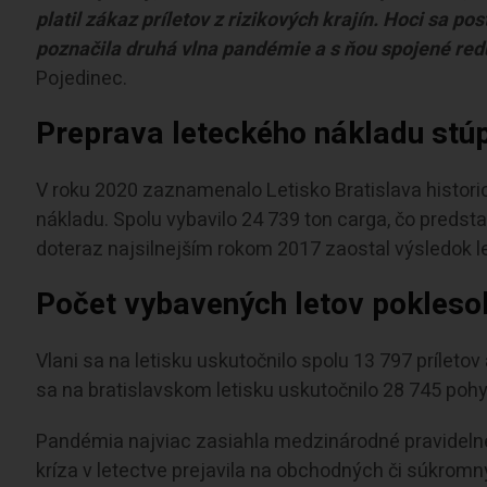
platil zákaz príletov z rizikových krajín. Hoci sa 
poznačila druhá vlna pandémie a s ňou spojené red
Pojedinec.
Preprava leteckého nákladu stúp
V roku 2020 zaznamenalo Letisko Bratislava histori
nákladu. Spolu vybavilo 24 739 ton carga, čo predst
doteraz najsilnejším rokom 2017 zaostal výsledok le
Počet vybavených letov poklesol
Vlani sa na letisku uskutočnilo spolu 13 797 príletov
sa na bratislavskom letisku uskutočnilo 28 745 pohyb
Pandémia najviac zasiahla medzinárodné pravidelné a
kríza v letectve prejavila na obchodných či súkromn