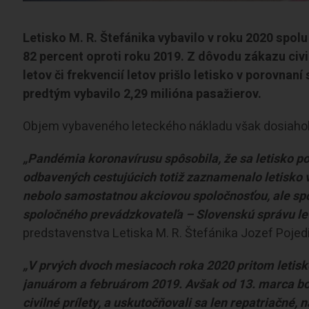
Letisko M. R. Štefánika vybavilo v roku 2020 spolu
82 percent oproti roku 2019. Z dôvodu zákazu civi
letov či frekvencií letov prišlo letisko v porovna
predtým vybavilo 2,29 milióna pasažierov.
Objem vybaveného leteckého nákladu však dosiahol d
„Pandémia koronavírusu spôsobila, že sa letisko po 
odbavených cestujúcich totiž zaznamenalo letisko v
nebolo samostatnou akciovou spoločnosťou, ale spo
spoločného prevádzkovateľa – Slovenskú správu let
predstavenstva Letiska M. R. Štefánika Jozef Pojed
„V prvých dvoch mesiacoch roka 2020 pritom letisk
januárom a februárom 2019. Avšak od 13. marca boli
civilné prílety, a uskutočňovali sa len repatriačné