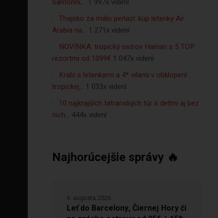
Santorini,…
1 997x videní
Thajsko za málo peňazí: kúp letenky Air
Arabia na…
1 271x videní
NOVINKA: tropický ostrov Hainan s 5 TOP
rezortmi od 1099€
1 047x videní
Krabi s letenkami a 4* vilami v obklopení
tropickej…
1 033x videní
10 najkrajších tatranských túr s deťmi aj bez
nich…
444x videní
Najhorúcejšie správy 🔥
6. augusta 2026
Leť do Barcelony, Čiernej Hory či