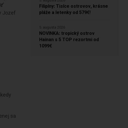
5. augusta 2026
äť
Filipíny: Tisíce ostrovov, krásne
pláže a letenky od 579€!
y Jozef
5. augusta 2026
NOVINKA: tropický ostrov
Hainan s 5 TOP rezortmi od
1099€
, kedy
Menej sa