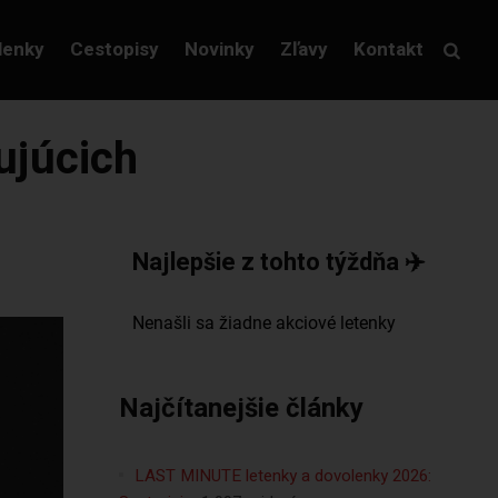
lenky
Cestopisy
Novinky
Zľavy
Kontakt
tujúcich
Najlepšie z tohto týždňa ✈️
Najčítanejšie články
LAST MINUTE letenky a dovolenky 2026: