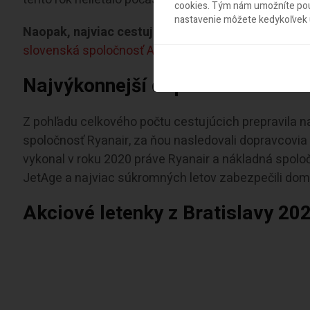
cookies. Tým nám umožníte použ
nastavenie môžete kedykoľvek u
Naopak, najviac cestujúcich pribudlo na trase do 
slovenská spoločnosť AirExplore
ako pravidelnú sez
Najvýkonnejší dopravcovia
Z pohľadu celkového počtu cestujúcich prepravila na
spoločnosť Ryanair, za ňou nasledovali dopravcovia W
vykonal v roku 2020 práve Ryanair a nákladná spoloč
JetAge a najviac súkromných letov zabezpečili domá
Akciové letenky z Bratislavy 20