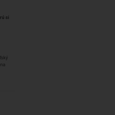
rú si
ľský
 na