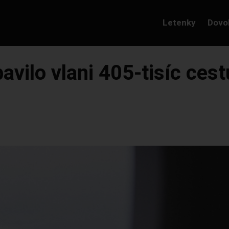
Letenky
Dovo
bavilo vlani 405-tisíc ces