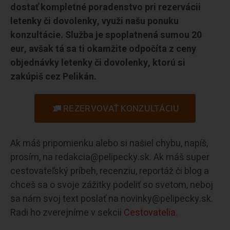
dostať kompletné poradenstvo pri rezervácii
letenky či dovolenky, využi našu ponuku
konzultácie. Služba je spoplatnená sumou 20
eur, avšak tá sa ti okamžite odpočíta z ceny
objednávky letenky či dovolenky, ktorú si
zakúpiš cez Pelikán.
REZERVOVAŤ KONZULTÁCIU
Ak máš pripomienku alebo si našiel chybu, napíš,
prosím, na redakcia@pelipecky.sk. Ak máš super
cestovateľský príbeh, recenziu, reportáž či blog a
chceš sa o svoje zážitky podeliť so svetom, neboj
sa nám svoj text poslať na novinky@pelipecky.sk.
Radi ho zverejníme v sekcii
Cestovatelia.