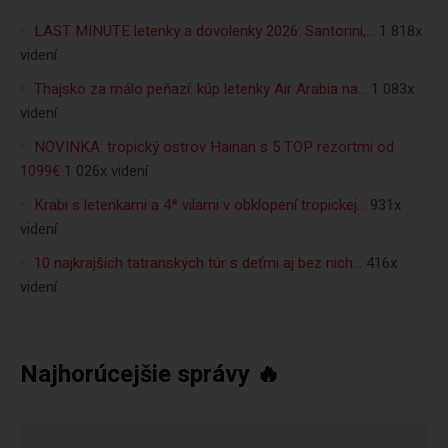
LAST MINUTE letenky a dovolenky 2026: Santorini,…
1 818x
videní
Thajsko za málo peňazí: kúp letenky Air Arabia na…
1 083x
videní
NOVINKA: tropický ostrov Hainan s 5 TOP rezortmi od
1099€
1 026x videní
Krabi s letenkami a 4* vilami v obklopení tropickej…
931x
videní
10 najkrajších tatranských túr s deťmi aj bez nich…
416x
videní
Najhorúcejšie správy 🔥