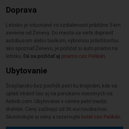
Doprava
Letisko je situované vo vzdialenosti približne 5 km
severne od Ženevy. Do mesta sa viete dopraviť
autobusom alebo taxíkom, výbornou príležitosťou
ako spoznať Ženevu, je požičať si auto priamo na
letisku.
Dá sa požičať aj
priamo cez Pelikán
.
Ubytovanie
Švajčiarsko bez pochýb patrí ku krajinám, kde sa
oplatí stráviť čas aj na ponukami miestnych na
Airbnb.com. Ubytovanie v centre patrí medzi
drahšie. Ceny začínajú od 36 eur/osoba/noc.
Skontrolujte si ceny a rezervujte
hotel cez Pelikán
.