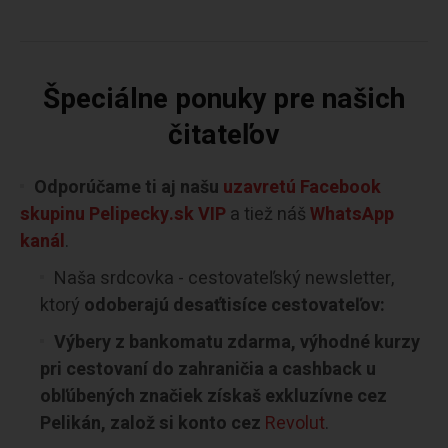
Špeciálne ponuky pre našich
čitateľov
Odporúčame ti aj našu
uzavretú Facebook
skupinu Pelipecky.sk VIP
a tiež náš
WhatsApp
kanál
.
Naša srdcovka - cestovateľský newsletter,
ktorý
odoberajú desaťtisíce cestovateľov:
Výbery z bankomatu zdarma, výhodné kurzy
pri cestovaní do zahraničia a cashback u
obľúbených značiek získaš exkluzívne cez
Pelikán, založ si konto cez
Revolut
.