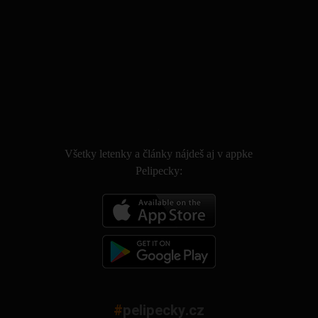
.
Všetky letenky a články nájdeš aj v appke
Pelipecky:
#
pelipecky.cz