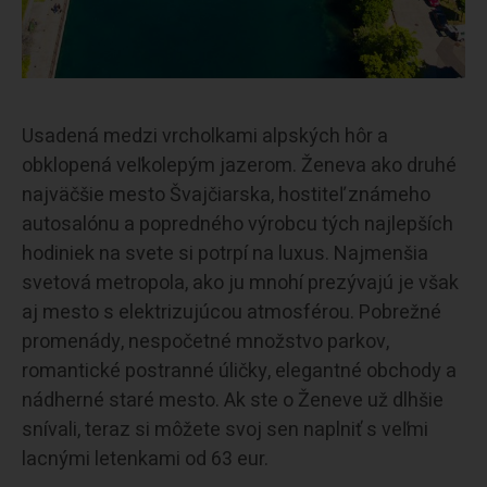
Usadená medzi vrcholkami alpských hôr a
obklopená veľkolepým jazerom. Ženeva ako druhé
najväčšie mesto Švajčiarska, hostiteľ známeho
autosalónu a popredného výrobcu tých najlepších
hodiniek na svete si potrpí na luxus. Najmenšia
svetová metropola, ako ju mnohí prezývajú je však
aj mesto s elektrizujúcou atmosférou. Pobrežné
promenády, nespočetné množstvo parkov,
romantické postranné úličky, elegantné obchody a
nádherné staré mesto. Ak ste o Ženeve už dlhšie
snívali, teraz si môžete svoj sen naplniť s veľmi
lacnými letenkami od 63 eur.