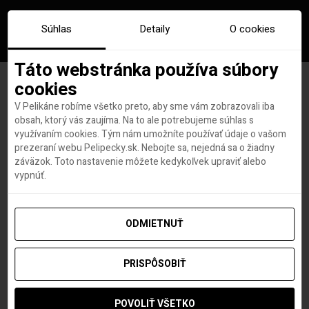
Súhlas
Detaily
O cookies
Táto webstránka používa súbory
cookies
V Pelikáne robíme všetko preto, aby sme vám zobrazovali iba
Ženeva z Viedne od krásnych
obsah, ktorý vás zaujíma. Na to ale potrebujeme súhlas s
využívaním cookies. Tým nám umožníte používať údaje o vašom
71 eur!
prezeraní webu Pelipecky.sk. Nebojte sa, nejedná sa o žiadny
záväzok. Toto nastavenie môžete kedykoľvek upraviť alebo
vypnúť.
Roland Regely
autor
11. MÁJA 2017
ODMIETNUŤ
PRISPÔSOBIŤ
POVOLIŤ VŠETKO