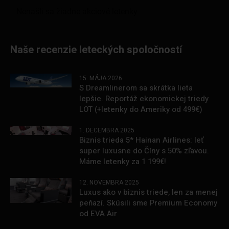
Naše recenzie leteckých spoločností
15. MÁJA 2026
S Dreamlinerom sa skrátka lieta
lepšie. Reportáž ekonomickej triedy
LOT (+letenky do Ameriky od 499€)
1. DECEMBRA 2025
Biznis trieda 5* Hainan Airlines: leť
super luxusne do Číny s 50% zľavou.
Máme letenky za 1 199€!
12. NOVEMBRA 2025
Luxus ako v biznis triede, len za menej
peňazí. Skúsili sme Premium Economy
od EVA Air