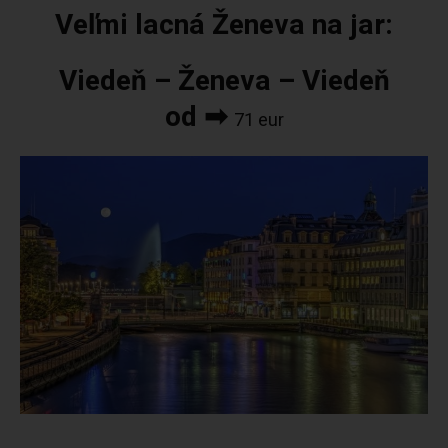
Veľmi lacná Ženeva na jar:
Viedeň – Ženeva – Viedeň
od ➡
71 eur