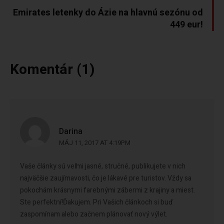
Emirates letenky do Ázie na hlavnú sezónu od
449 eur!
Komentár (1)
Darina
MÁJ 11, 2017 AT 4:19PM
Vaše články sú veľmi jasné, stručné, publikujete v nich
najväčšie zaujímavosti, čo je lákavé pre turistov. Vždy sa
pokochám krásnymi farebnými zábermi z krajiny a miest.
Ste perfektní!Ďakujem. Pri Vašich článkoch si buď
zaspomínam alebo začnem plánovať nový výlet.