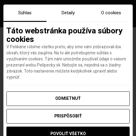
Súhlas
Detaily
O cookies
Táto webstránka používa súbory
cookies
V Pelikáne robíme všetko preto, aby sme vám zobrazovali iba
Okružné zaoceánske plavby
obsah, ktorý vás zaujíma. Na to ale potrebujeme súhlas s
využívaním cookies. Tým nám umožníte používať údaje o vašom
sa obnovia najskôr v
prezeraní webu Pelipecky.sk. Nebojte sa, nejedná sa o žiadny
záväzok. Toto nastavenie môžete kedykoľvek upraviť alebo
septembri
vypnúť.
ODMIETNUŤ
Roland Regely
autor
24. JÚNA 2020
PRISPÔSOBIŤ
POVOLIŤ VŠETKO