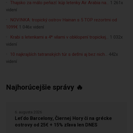
Thajsko za málo peňazí: kúp letenky Air Arabia na…
1 261x
videní
NOVINKA: tropický ostrov Hainan s 5 TOP rezortmi od
1099€
1 046x videní
Krabi s letenkami a 4* vilami v obklopení tropickej…
1 032x
videní
10 najkrajších tatranských túr s deťmi aj bez nich…
442x
videní
Najhorúcejšie správy 🔥
6. augusta 2026
Leť do Barcelony, Čiernej Hory či na grécke
ostrovy od 25€ + 15% zľava len DNES