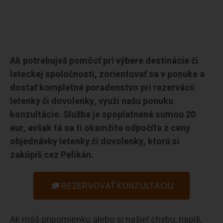
Ak potrebuješ pomôcť pri výbere destinácie či
leteckej spoločnosti, zorientovať sa v ponuke a
dostať kompletné poradenstvo pri rezervácii
letenky či dovolenky, využi našu ponuku
konzultácie. Služba je spoplatnená sumou 20
eur, avšak tá sa ti okamžite odpočíta z ceny
objednávky letenky či dovolenky, ktorú si
zakúpiš cez Pelikán.
REZERVOVAŤ KONZULTÁCIU
Ak máš pripomienku alebo si našiel chybu, napíš,