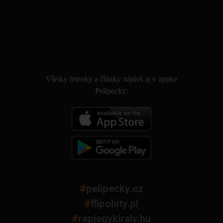
.
Všetky letenky a články nájdeš aj v appke
Pelipecky:
#
pelipecky.cz
#
flipohity.pl
#
repjegykiraly.hu