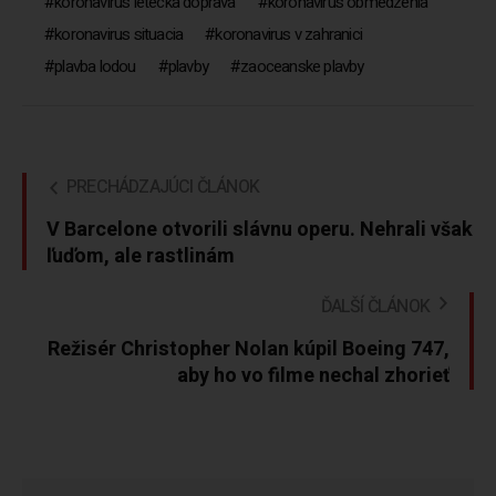
koronavirus letecka doprava
koronavirus obmedzenia
koronavirus situacia
koronavirus v zahranici
plavba lodou
plavby
zaoceanske plavby
PRECHÁDZAJÚCI ČLÁNOK
V Barcelone otvorili slávnu operu. Nehrali však
ľuďom, ale rastlinám
ĎALŠÍ ČLÁNOK
Režisér Christopher Nolan kúpil Boeing 747,
aby ho vo filme nechal zhorieť