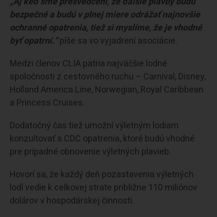
„Aj keď sme presvedčení, že ďalšie plavby budú
bezpečné a budú v plnej miere odrážať najnovšie
ochranné opatrenia, tiež si myslíme, že je vhodné
byť opatrní.“
píše sa vo vyjadrení asociácie.
Medzi členov CLIA patria najväčšie lodné
spoločnosti z cestovného ruchu – Carnival, Disney,
Holland America Line, Norwegian, Royal Caribbean
a Princess Cruises.
Dodatočný čas tiež umožní výletným lodiam
konzultovať s CDC opatrenia, ktoré budú vhodné
pre prípadné obnovenie výletných plavieb.
Hovorí sa, že každý deň pozastavenia výletných
lodí vedie k celkovej strate približne 110 miliónov
dolárov v hospodárskej činnosti.