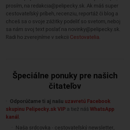
prosím, na redakcia@pelipecky.sk. Ak máš super
cestovateľský príbeh, recenziu, reportáž či blog a
chceš sa o svoje zážitky podeliť so svetom, neboj
sa nám svoj text poslať na novinky@pelipecky.sk.
Radi ho zverejníme v sekcii
Cestovatelia.
Špeciálne ponuky pre našich
čitateľov
Odporúčame ti aj našu
uzavretú Facebook
skupinu Pelipecky.sk VIP
a tiež náš
WhatsApp
kanál
.
Naša srdcovka - cestovateľský newsletter,