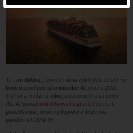
Tí, ktorí obľubujú dovolenku na výletných lodiach si
budú musieť počkať minimálne do jesene 2020.
Členovia medzinárodnej asociácie Cruise Lines
(CLIA)
sa rozhodli dobrovoľne predĺžiť
obdobie
pozastavenej osobnej dopravy v dôsledku
pandémie COVID-19.