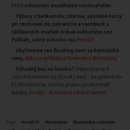
ktorý
odoberajú desaťtisíce cestovateľov:
Výbery z bankomatu zdarma, výhodné kurzy
pri cestovaní do zahraničia a cashback u
obľúbených značiek získaš exkluzívne cez
Pelikán, založ si konto cez
Revolut
.
Ubytovanie cez Booking.com za kamošské
ceny,
klikni a vyhľadaj si konkrétnu destináciu.
Výhodný bus na letisko?
Odporúčame ti
našich kamošov zo Slovak Lines - bezplatná Wi-
Fi, klimatizácia, nástup priamo pri termináli
letiska,
Viedeň - Bratislava 24-krát denne.
Tagy:
covid-19
koronavirus
koronavirus cestovanie