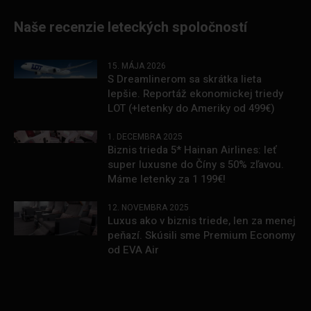
Naše recenzie leteckých spoločností
15. MÁJA 2026
S Dreamlinerom sa skrátka lieta
lepšie. Reportáž ekonomickej triedy
LOT (+letenky do Ameriky od 499€)
1. DECEMBRA 2025
Biznis trieda 5* Hainan Airlines: leť
super luxusne do Číny s 50% zľavou.
Máme letenky za 1 199€!
12. NOVEMBRA 2025
Luxus ako v biznis triede, len za menej
peňazí. Skúsili sme Premium Economy
od EVA Air