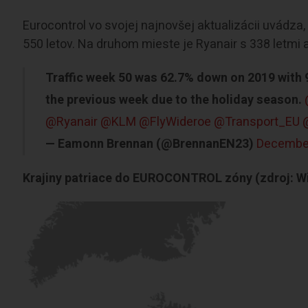
Eurocontrol vo svojej najnovšej aktualizácii uvádza,
550 letov. Na druhom mieste je Ryanair s 338 letmi
Traffic week 50 was 62.7% down on 2019 with 9
the previous week due to the holiday season.
@Ryanair
@KLM
@FlyWideroe
@Transport_EU
— Eamonn Brennan (@BrennanEN23)
December
Krajiny patriace do EUROCONTROL zóny (zdroj: Wi