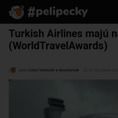
Turkish Airlines majú 
(WorldTravelAwards)
Lovci leteniek a dovoleniek
autor
15. DECEMBRA 202