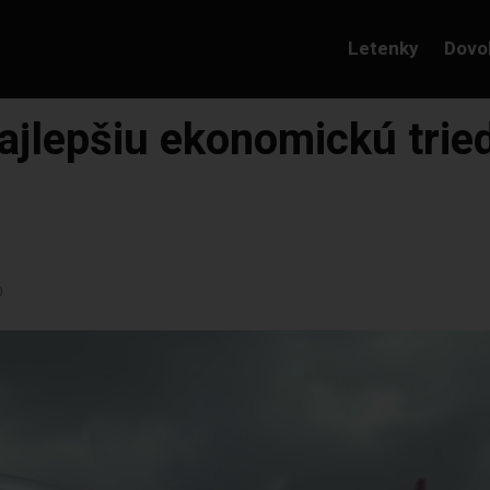
Letenky
Dovo
najlepšiu ekonomickú trie
0