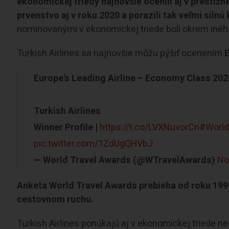
ekonomickej triedy najnovšie ocenili aj v prestížn
prvenstvo aj v roku 2020 a porazili tak veľmi sil
nominovanými v ekonomickej triede boli okrem iného 
Turkish Airlines sa najnovšie môžu pýšiť ocenením
Europe's Leading Airline – Economy Class 202
Turkish Airlines
Winner Profile |
https://t.co/LVXNuvorCn
#World
pic.twitter.com/1ZdUgQHVbJ
— World Travel Awards (@WTravelAwards)
No
Anketa World Travel Awards prebieha od roku 1993 
cestovnom ruchu.
Turkish Airlines ponúkajú aj v ekonomickej triede 