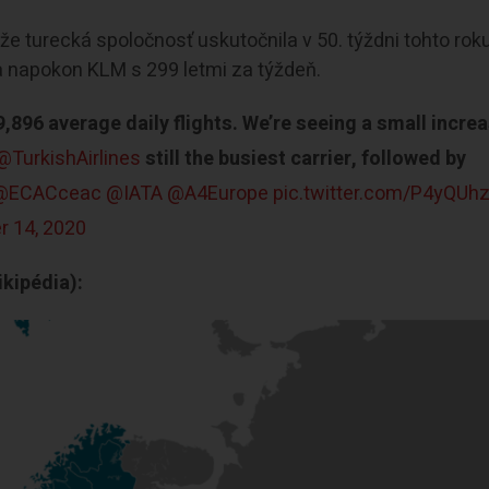
 že turecká spoločnosť uskutočnila v 50. týždni tohto rok
 a napokon KLM s 299 letmi za týždeň.
,896 average daily flights. We’re seeing a small incre
@TurkishAirlines
still the busiest carrier, followed by
@ECACceac
@IATA
@A4Europe
pic.twitter.com/P4yQUh
 14, 2020
kipédia):