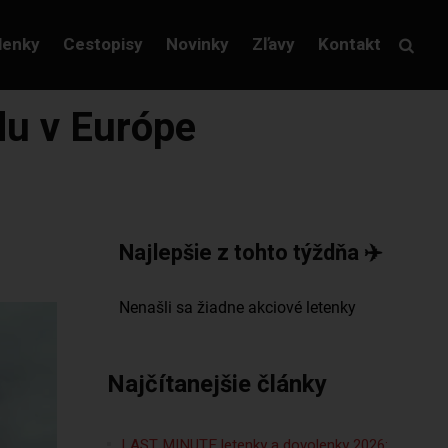
lenky
Cestopisy
Novinky
Zľavy
Kontakt
du v Európe
Najlepšie z tohto týždňa ✈️
Najčítanejšie články
LAST MINUTE letenky a dovolenky 2026: