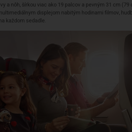
avy a nôh, šírkou viac ako 19 palcov a pevným 31 cm (79
multimediálnym displejom nabitým hodinami filmov, hud
 na každom sedadle.