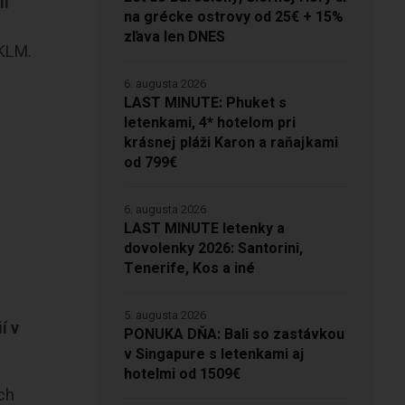
li
na grécke ostrovy od 25€ + 15%
zľava len DNES
 KLM.
6. augusta 2026
LAST MINUTE: Phuket s
letenkami, 4* hotelom pri
krásnej pláži Karon a raňajkami
od 799€
6. augusta 2026
LAST MINUTE letenky a
dovolenky 2026: Santorini,
Tenerife, Kos a iné
5. augusta 2026
í v
PONUKA DŇA: Bali so zastávkou
v Singapure s letenkami aj
hotelmi od 1509€
ich