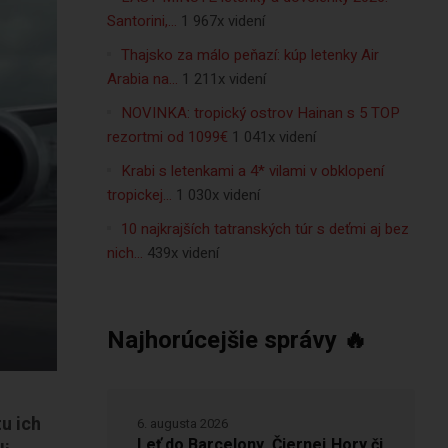
Santorini,…
1 967x videní
Thajsko za málo peňazí: kúp letenky Air
Arabia na…
1 211x videní
NOVINKA: tropický ostrov Hainan s 5 TOP
rezortmi od 1099€
1 041x videní
Krabi s letenkami a 4* vilami v obklopení
tropickej…
1 030x videní
10 najkrajších tatranských túr s deťmi aj bez
nich…
439x videní
Najhorúcejšie správy 🔥
tu ich
6. augusta 2026
Leť do Barcelony, Čiernej Hory či