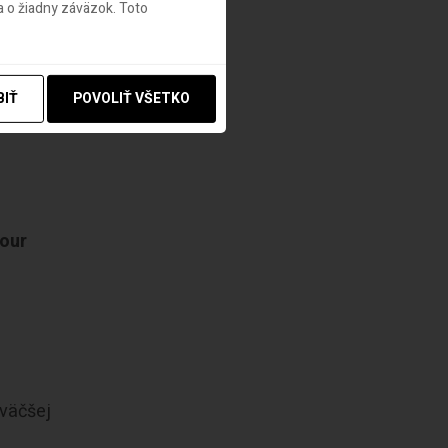
enie
 o žiadny záväzok. Toto
BIŤ
POVOLIŤ VŠETKO
 our
 väčšej