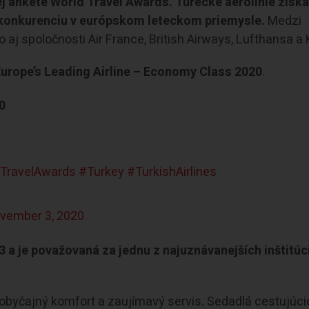
ej ankete World Travel Awards. Turecké aerolínie získa
nú konkurenciu v európskom leteckom priemysle.
Medzi
aj spoločnosti Air France, British Airways, Lufthansa a
Europe’s Leading Airline – Economy Class 2020
.
0
TravelAwards
#Turkey
#TurkishAirlines
vember 3, 2020
a je považovaná za jednu z najuznávanejších inštitúci
neobyčajný komfort a zaujímavý servis. Sedadlá cestujúc