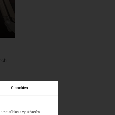
koch
O cookies
ujeme súhlas s využívaním