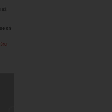
u až
ase on
z3ru