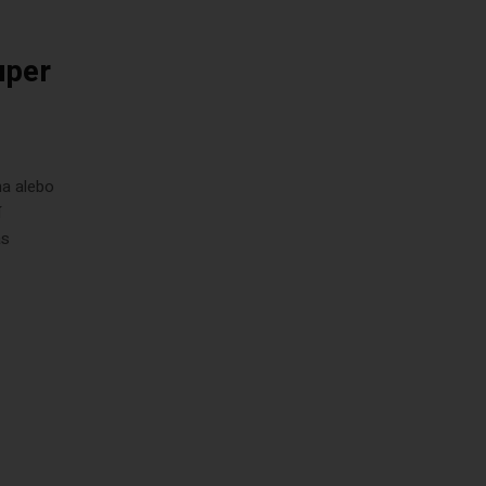
uper
na alebo
í
as