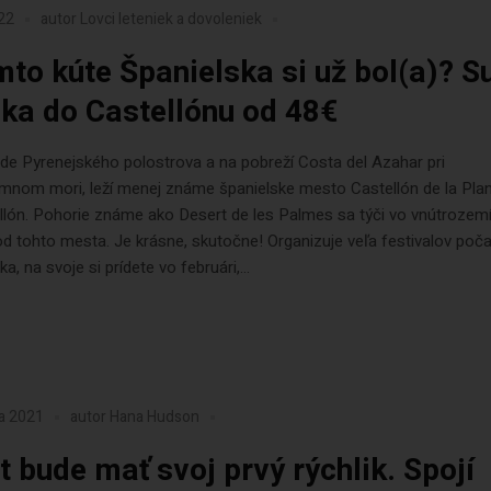
022
autor
Lovci leteniek a dovoleniek
mto kúte Španielska si už bol(a)? S
nka do Castellónu od 48€
de Pyrenejského polostrova a na pobreží Costa del Azahar pri
mnom mori, leží menej známe španielske mesto Castellón de la Pla
llón. Pohorie známe ako Desert de les Palmes sa týči vo vnútrozem
d tohto mesta. Je krásne, skutočne! Organizuje veľa festivalov poč
a, na svoje si prídete vo februári,...
ra 2021
autor
Hana Hudson
t bude mať svoj prvý rýchlik. Spojí