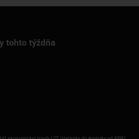
y tohto týždňa
rtáž ekonomickej triedy LOT (+letenky do Ameriky od 499€)