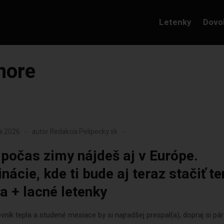
Letenky
Dovo
more
ra 2026
autor
Redakcia Pelipecky.sk
 počas zimy nájdeš aj v Európe.
nácie, kde ti bude aj teraz stačiť t
a + lacné letenky
ovník tepla a studené mesiace by si najradšej prespal(a), dopraj si pár