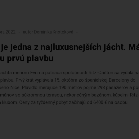
bra 2022
autor
Dominika Knoteková
 je jedna z najluxusnejších jácht. M
u prvú plavbu
jachta menom Evrima patriaca spoločnosti Ritz-Carlton sa vydala na
plavbu. Prvý krát vyplávala 15. októbra zo španielskej Barcelony do
keho Nice. Plavidlo merajúce 190 metrov pojme 298 pasažierov a p
tmánov so súkromnou terasou, nekonečným bazénom, kúpelmi Ritz-
 klubom. Ceny za týždenný pobyt začínajú od 6400 € na osobu...