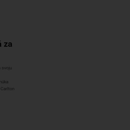
á za
 svoju
onúka
Carlton