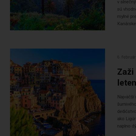
v slnečný
sú vhodné
mylné pre
Kanárske 
6. februá
Zaži
lete
Najväčší 
šumivého 
dedičstvo
ako Ligúr
naplno dý