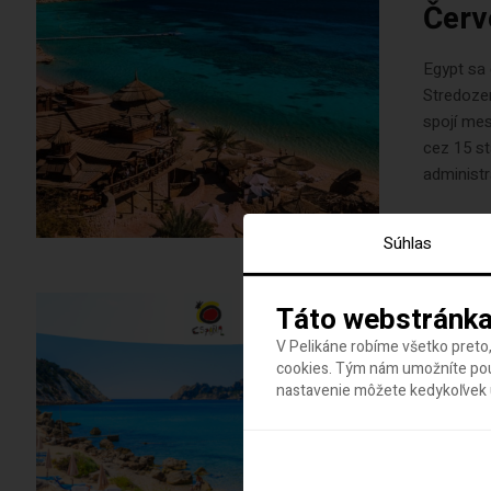
Červ
Egypt sa 
Stredozem
spojí me
cez 15 s
administr
Súhlas
Táto webstránka
8. decem
V Pelikáne robíme všetko preto,
Ibiz
cookies. Tým nám umožníte použ
nastavenie môžete kedykoľvek u
sú l
Leto je n