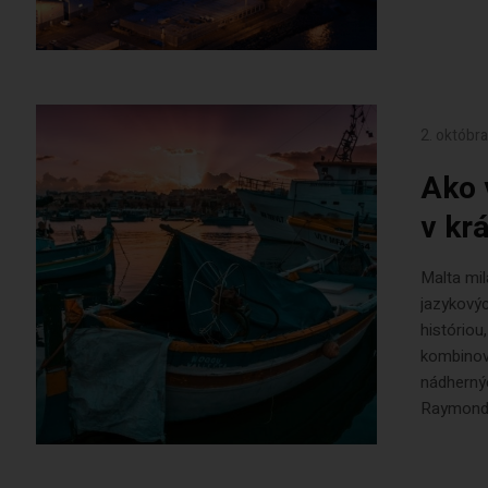
2. októbr
Ako 
v kr
Malta mi
jazykovýc
históriou
kombinov
nádhernýc
Raymond, 