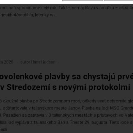
rieme. Aj tak je to však nádherný ostrov, ktorý patrí medzi to najkrajš
radi naň spomíname celý rok. Takže, nemaj hlavu v smútku – ak si Ib
nestihol/nestihla, letenky na...
ta 2020
autor
Hana Hudson
ovolenkové plavby sa chystajú prv
 v Stredozemí s novými protokolmi
ká okružná plavba po Stredozemnom mori, odkedy svet ochromila gl
, odštartovala v talianskom meste Janov. Plavba na lodi MSC Gran
ní. Pasažieri sa zastavia v 3 talianskych mestách a prístavoch vo Val
lšia loď vypláva z talianskeho Bari a Trieste 29. augusta. Tieto lode s
dli...