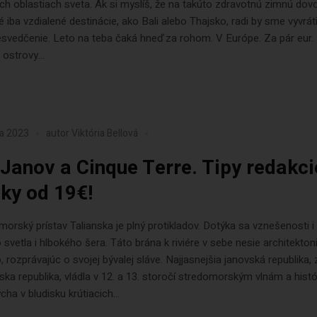
ch oblastiach sveta. Ak si myslíš, že na takúto zdravotnú zimnú dov
 iba vzdialené destinácie, ako Bali alebo Thajsko, radi by sme vyvráti
svedčenie. Leto na teba čaká hneď za rohom. V Európe. Za pár eur.
ostrovy...
ra 2023
autor
Viktória Bellová
 Janov a Cinque Terre. Tipy redakci
nky od 19€!
morský prístav Talianska je plný protikladov. Dotýka sa vznešenosti i 
svetla i hlbokého šera. Táto brána k riviére v sebe nesie architekton
, rozprávajúc o svojej bývalej sláve. Najjasnejšia janovská republika,
ska republika, vládla v 12. a 13. storočí stredomorským vlnám a histó
cha v bludisku krútiacich...