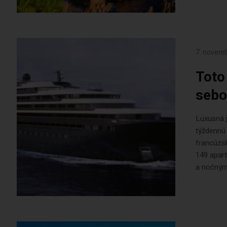
7. novem
Toto
sebo
Luxusná 
týždennú 
francúzs
149 apar
a nočným