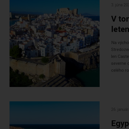
3. júna 2
V to
lete
Na výcho
Stredoze
len Caste
severne o
celého rok
26. januá
Egyp