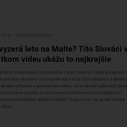
a 2018
autor
Roland Regely
vyzerá leto na Malte? Títo Slováci
átkom videu ukážu to najkrajšie
láčikom slovenských cestovateľov. Okrem krásnych pláži a známych
h pobytov vás tento ostrov prekvapí a očarí dobrodružnou a dávnou
, divokou prírodou a priezračnou vodou. Je to skvelá voľba, keď chce
ať leňošenie na pláži so spoznávaním histórie a prechádzkami po
h pestrofarebných uličkách Valletty. Svoje o tom vie aj náš fanúšik
ktorý...