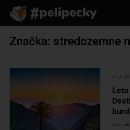
Značka:
stredozemne 
21. januá
Leto
Desti
bund
Ak si mil