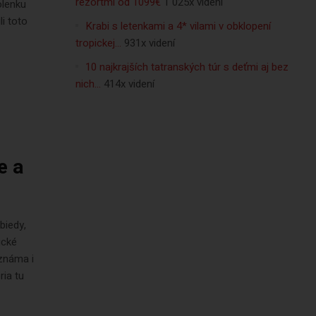
rezortmi od 1099€
1 025x videní
olenku
li toto
Krabi s letenkami a 4* vilami v obklopení
tropickej…
931x videní
10 najkrajších tatranských túr s deťmi aj bez
nich…
414x videní
e a
biedy,
ické
 známa i
ria tu