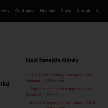
lenky
Cestopisy
Novinky
Zľavy
Kontakt
Najčítanejšie články
LAST MINUTE letenky a dovolenky 2026:
Santorini,…
1 816x videní
enká
Thajsko za málo peňazí: kúp letenky Air
Arabia na…
1 083x videní
NOVINKA: tropický ostrov Hainan s 5 TOP
 dní