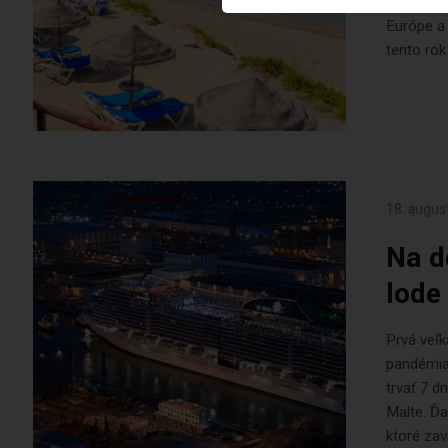
tak nepoz
Európe a 
tento rok 
18. augus
Na d
lode
Prvá veľ
pandémia
trvať 7 d
Malte. Ďa
ktoré zavie