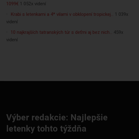
1099€
1 052x videní
Krabi s letenkami a 4* vilami v obklopení tropickej…
1 039x
videní
10 najkrajších tatranských túr s deťmi aj bez nich…
459x
videní
Výber redakcie: Najlepšie
letenky tohto týždňa