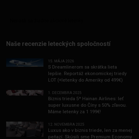
Naše recenzie leteckých spoločností
15. MÁJA 2026
S Dreamlinerom sa skrátka lieta
lepšie. Reportáž ekonomickej triedy
LOT (+letenky do Ameriky od 499€)
1. DECEMBRA 2025
Biznis trieda 5* Hainan Airlines: leť
super luxusne do Číny s 50% zľavou.
Máme letenky za 1 199€!
12. NOVEMBRA 2025
Luxus ako v biznis triede, len za menej
peňazí. Skúsili sme Premium Economy