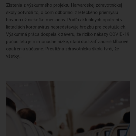
Zistenia z výskumného projektu Harvardskej zdravotníckej
školy potvrdili to, o čom odborníci z leteckého priemyslu
hovoria už niekoľko mesiacov. Podľa aktuálnych opatrení v
lietadlách koronavírus nepredstavuje hrozbu pre cestujúcich.
Výskumná práca dospela k záveru, že riziko nákazy COVID-19
počas letu je mimoriadne nízke, stačí dodržať viaceré kľúčové
opatrenia súčasne. Prestížna zdravotnícka škola tvrdí, že
všetky...