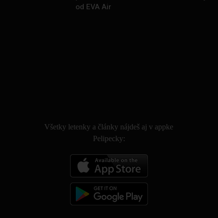
od EVA Air
.
Všetky letenky a články nájdeš aj v appke
Pelipecky: