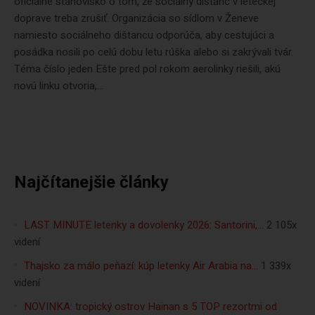
oficiálne stanovisko o tom, že sociálny dištanc v leteckej
doprave treba zrušiť. Organizácia so sídlom v Ženeve
namiesto sociálneho dištancu odporúča, aby cestujúci a
posádka nosili po celú dobu letu rúška alebo si zakrývali tvár.
Téma číslo jeden Ešte pred pol rokom aerolinky riešili, akú
novú linku otvoria,...
Najčítanejšie články
LAST MINUTE letenky a dovolenky 2026: Santorini,…
2 105x
videní
Thajsko za málo peňazí: kúp letenky Air Arabia na…
1 339x
videní
NOVINKA: tropický ostrov Hainan s 5 TOP rezortmi od