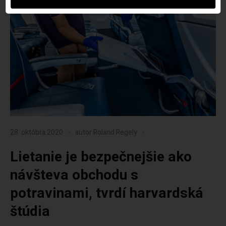
28. októbra 2020
autor
Roland Regely
Lietanie je bezpečnejšie ako
návšteva obchodu s
potravinami, tvrdí harvardská
štúdia