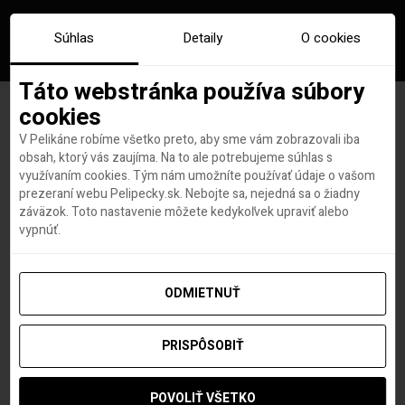
Súhlas
Detaily
O cookies
Táto webstránka používa súbory
cookies
V Pelikáne robíme všetko preto, aby sme vám zobrazovali iba
Značka:
socialny distanc
obsah, ktorý vás zaujíma. Na to ale potrebujeme súhlas s
využívaním cookies. Tým nám umožníte používať údaje o vašom
prezeraní webu Pelipecky.sk. Nebojte sa, nejedná sa o žiadny
záväzok. Toto nastavenie môžete kedykoľvek upraviť alebo
vypnúť.
ODMIETNUŤ
PRISPÔSOBIŤ
POVOLIŤ VŠETKO