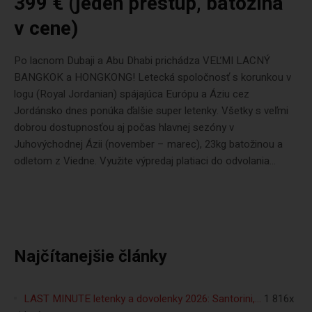
399 € (jeden prestup, batožina
v cene)
Po lacnom Dubaji a Abu Dhabi prichádza VEĽMI LACNÝ
BANGKOK a HONGKONG! Letecká spoločnosť s korunkou v
logu (Royal Jordanian) spájajúca Európu a Áziu cez
Jordánsko dnes ponúka ďalšie super letenky. Všetky s veľmi
dobrou dostupnosťou aj počas hlavnej sezóny v
Juhovýchodnej Ázii (november – marec), 23kg batožinou a
odletom z Viedne. Využite výpredaj platiaci do odvolania...
Najčítanejšie články
LAST MINUTE letenky a dovolenky 2026: Santorini,…
1 816x