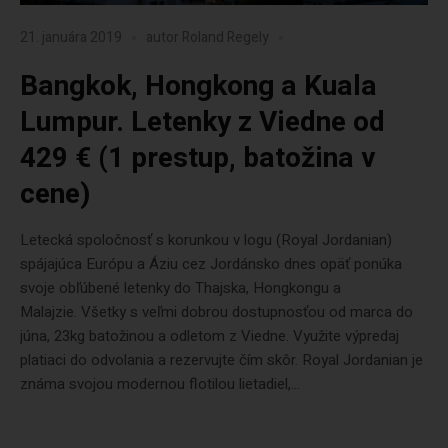
21. januára 2019
autor
Roland Regely
Bangkok, Hongkong a Kuala
Lumpur. Letenky z Viedne od
429 € (1 prestup, batožina v
cene)
Letecká spoločnosť s korunkou v logu (Royal Jordanian)
spájajúca Európu a Áziu cez Jordánsko dnes opäť ponúka
svoje obľúbené letenky do Thajska, Hongkongu a
Malajzie. Všetky s veľmi dobrou dostupnosťou od marca do
júna, 23kg batožinou a odletom z Viedne. Využite výpredaj
platiaci do odvolania a rezervujte čím skôr. Royal Jordanian je
známa svojou modernou flotilou lietadiel,...