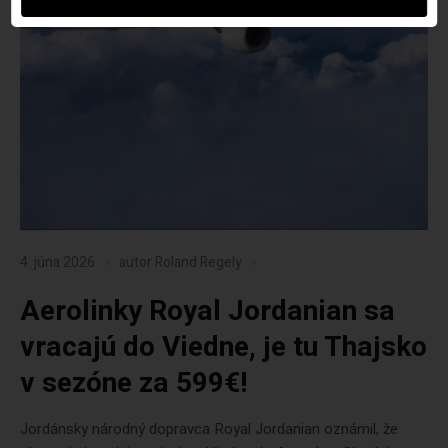
4. júna 2026
autor
Roland Regely
Aerolinky Royal Jordanian sa
vracajú do Viedne, je tu Thajsko
v sezóne za 599€!
Jordánsky národný dopravca Royal Jordanian oznámil, že