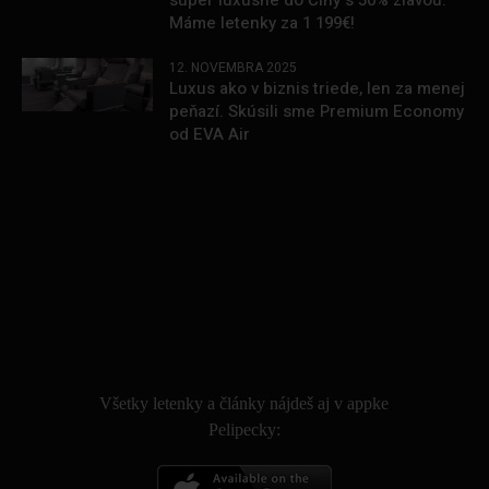
super luxusne do Číny s 50% zľavou.
Máme letenky za 1 199€!
12. NOVEMBRA 2025
Luxus ako v biznis triede, len za menej
peňazí. Skúsili sme Premium Economy
od EVA Air
.
Všetky letenky a články nájdeš aj v appke
Pelipecky: