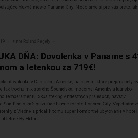
lzujúce hlavné mesto Panama City. Niečo sme si pre vás preto, aby
019
autor
Roland Regely
KA DŇA: Dovolenka v Paname s 4
onom a letenkou za 719€!
ickú dovolenku v Centrálnej Amerike, na mieste, ktoré prepája celý sv
 tak trochu mix starého Španielska, modernej Ameriky a latinsko-
ho temperamentu. Skús treking v miestnych pralesoch, navštív
e San Blas a zaži pulzujúce hlavné mesto Panama City. Vypelikánov
etenky z Viedne a pridali k tomu super komfortné ubytovanie v hotel
oubletree By Hilton...