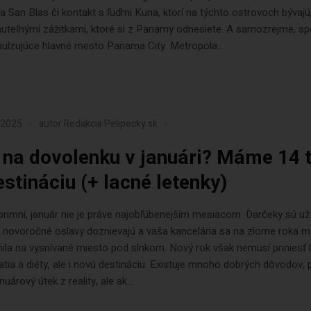
a San Blas či kontakt s ľuďmi Kuna, ktorí na týchto ostrovoch bývajú
uteľnými zážitkami, ktoré si z Panamy odnesiete. A samozrejme, s
ulzujúce hlavné mesto Panama City. Metropola...
a 2025
autor
Redakcia Pelipecky.sk
na dovolenku v januári? Máme 14 
estináciu (+ lacné letenky)
imní, január nie je práve najobľúbenejším mesiacom. Darčeky sú už
 novoročné oslavy doznievajú a vaša kancelária sa na zlome roka m
la na vysnívané miesto pod slnkom. Nový rok však nemusí priniesť 
tia a diéty, ale i novú destináciu. Existuje mnoho dobrých dôvodov, 
nuárový útek z reality, ale ak...