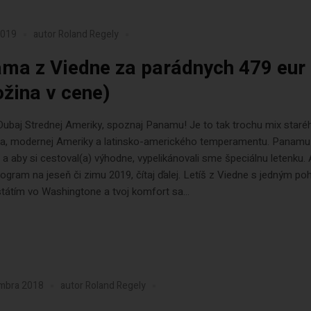
2019
autor
Roland Regely
ma z Viedne za parádnych 479 eur
ožina v cene)
ubaj Strednej Ameriky, spoznaj Panamu! Je to tak trochu mix staré
ka, modernej Ameriky a latinsko-amerického temperamentu. Panamu 
 a aby si cestoval(a) výhodne, vypelikánovali sme špeciálnu letenku.
gram na jeseň či zimu 2019, čítaj ďalej. Letíš z Viedne s jedným p
tátím vo Washingtone a tvoj komfort sa...
embra 2018
autor
Roland Regely