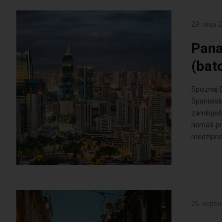
29. mája 
Pana
(bat
Spoznaj D
Španiels
zamiluješ
nemáš pro
medzipris
26. sept