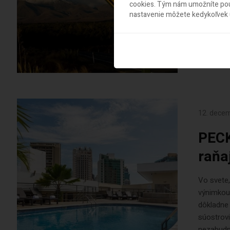
cookies. Tým nám umožníte použ
spôsob a
nastavenie môžete kedykoľvek u
Slovenska
dopraviť 
aj Slováci
12. dece
PECK
raňa
Vo svete
výnimkou
dôkladne 
súostrovi
nezabudn