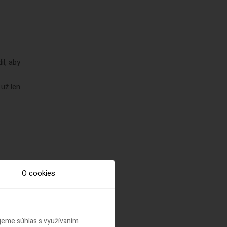
l, aby
už len
O cookies
dá
ujeme súhlas s využívaním