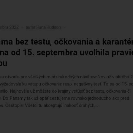
embra 2022
autor
Hana Hudson
ma bez testu, očkovania a karanté
ina od 15. septembra uvoľnila pravi
pu
 otvorila pre všetkých medzinárodných návštevníkov už v októbri 2
vyžadovala ku vstupu očkovanie resp. negatívny test. To sa od 15. 
ilo. Najnovšie už môžete do krajiny vstúpiť bez testu, očkovania či
y. Do Panamy tak už opäť cestujeme rovnako jednoducho ako pred
. Cestopis: Všetci tu akceptujú inakosť druhých,...