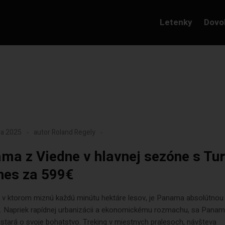
Letenky
Dovo
ra 2025
autor
Roland Regely
ma z Viedne v hlavnej sezóne s Tur
ines za 599€
, v ktorom miznú každú minútu hektáre lesov, je Panama absolútnou
. Napriek rapídnej urbanizácii a ekonomickému rozmachu, sa Pana
stará o svoje bohatstvo. Treking v miestnych pralesoch, návšteva