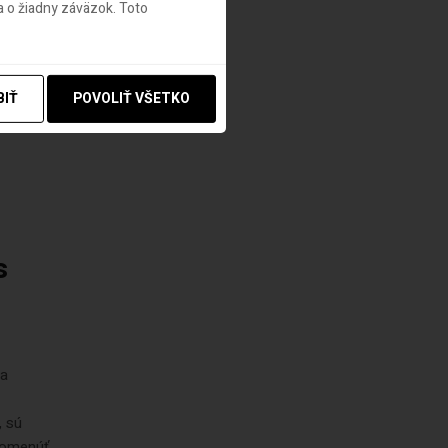
 o žiadny záväzok. Toto
tov ČR a
usia
 využiť
BIŤ
POVOLIŤ VŠETKO
s
ma
, sú
pomenúť