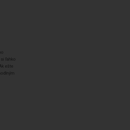
ho
si ľahko
 Ak ešte
ohodlným