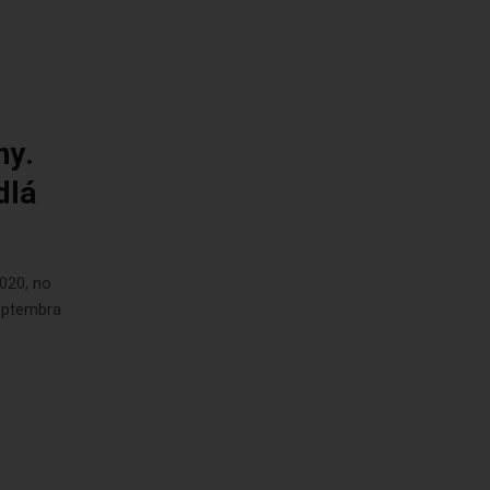
ny.
dlá
020, no
septembra