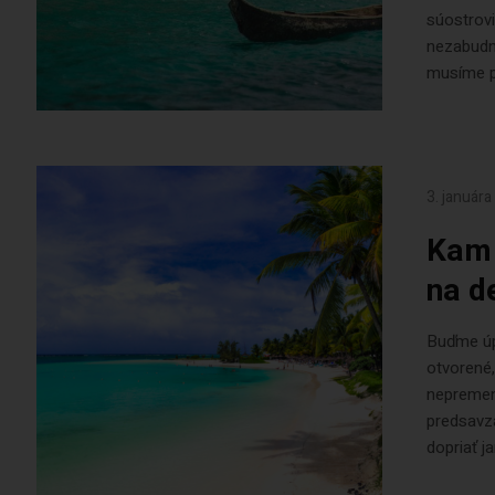
súostrovi
nezabudn
musíme p
3. január
Kam 
na d
Buďme úpr
otvorené,
nepremeni
predsavza
dopriať ja