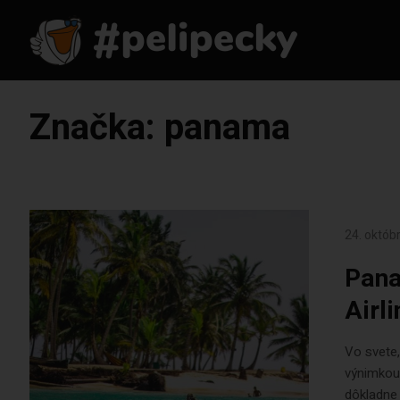
Značka:
panama
24. októb
Pana
Airl
Vo svete
výnimkou
dôkladne 