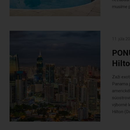
musíme pu
11. júla 2
PONU
Hilt
Zaži exot
Panama je
americké
súostrovi
výborné l
Hilton (D