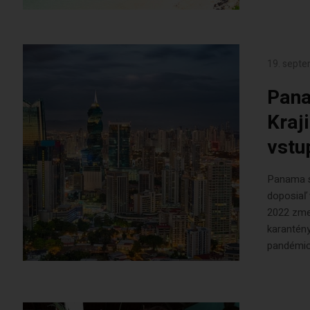
19. sept
Pana
Kraj
vstu
Panama sa
doposiaľ 
2022 zmen
karantén
pandémiou