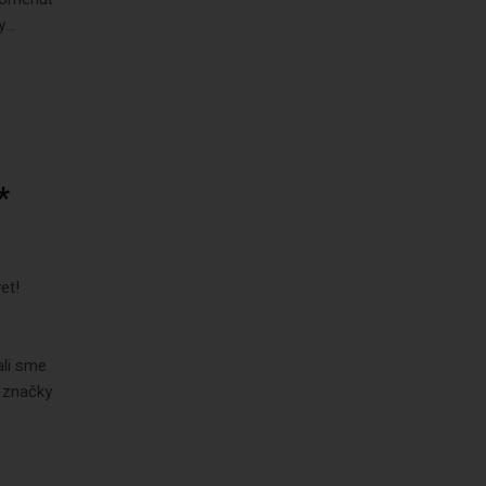
...
*
et!
ali sme
i značky