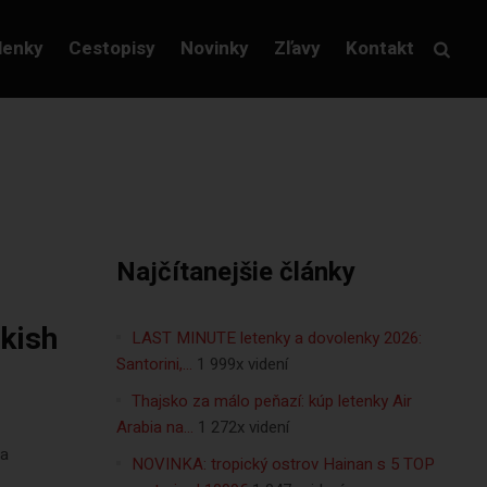
lenky
Cestopisy
Novinky
Zľavy
Kontakt
Najčítanejšie články
kish
LAST MINUTE letenky a dovolenky 2026:
Santorini,…
1 999x videní
Thajsko za málo peňazí: kúp letenky Air
Arabia na…
1 272x videní
ma
NOVINKA: tropický ostrov Hainan s 5 TOP