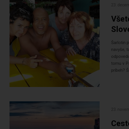
23. dece
Všet
Slov
Šarlotin 
navyše, t
odpovedia
tomu v P
príbeh? Š
23. nove
Cest