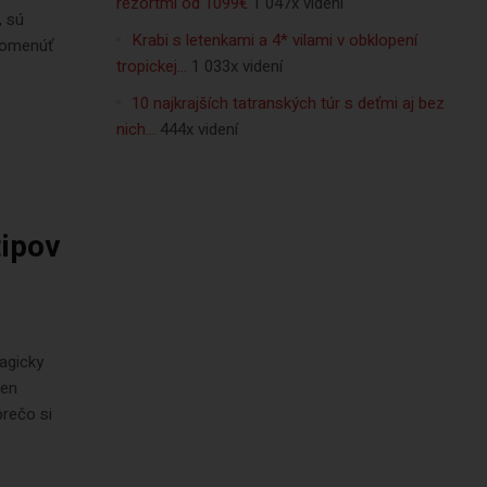
rezortmi od 1099€
1 047x videní
, sú
Krabi s letenkami a 4* vilami v obklopení
pomenúť
tropickej…
1 033x videní
10 najkrajších tatranských túr s deťmi aj bez
nich…
444x videní
tipov
agicky
len
prečo si