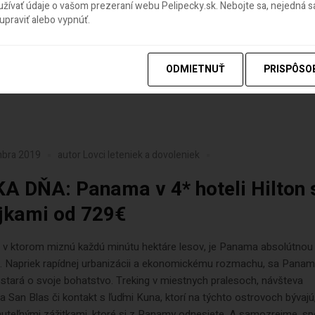
ívať údaje o vašom prezeraní webu Pelipecky.sk. Nebojte sa, nejedná sa
ko sa dostať domov? Dobrou správou je, že okrem repatriačných le
praviť alebo vypnúť.
 môžu slovenskí občania letieť domov aj cez Frankfurt. Odtiaľ sa m
po vlastnej osi – napríklad autom. Prinášame zopár letov, ktoré môžu
 na...
ODMIETNUŤ
PRISPÔSO
mbra 2019
autor
Lovci leteniek a dovoleniek
A DŇA: Panama v 4* hoteli Hilton 
jkami od 729€
, v ktorom miznú každú minútu hektáre lesov, je Panama absolútnou
. Napriek rapídnej urbanizácii a ekonomickému rozmachu, sa Pana
stará o svoje bohatstvo. Treking v miestnych pralesoch, návšteva
a San Blas či kontakt s ľuďmi Kuna, ktorí na týchto ostrovoch bývajú
uteľnými zážitkami, ktoré si z Panamy odnesiete. A samozrejme, s