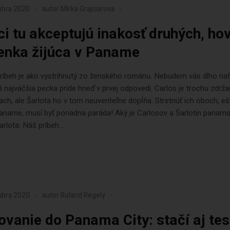
mbra 2020
autor
Mirka Grajciarova
ci tu akceptujú inakosť druhých, hov
enka žijúca v Paname
príbeh je ako vystrihnutý zo ženského románu. Nebudem vás dlho na
á najväčšia pecka príde hneď v prvej odpovedi. Carlos je trochu zdržan
ch, ale Šarlota ho v tom neuveriteľne dopĺňa. Stretnúť ich oboch, eš
aname, musí byť poriadna paráda! Aký je Carlosov a Šarlotin panam
arlota: Náš príbeh...
mbra 2020
autor
Roland Regely
ovanie do Panama City: stačí aj tes