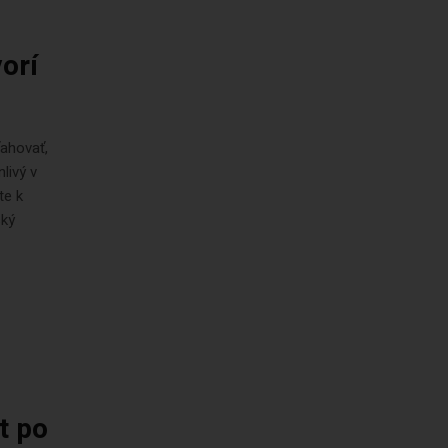
orí
ťahovať,
livý v
te k
ský
t po