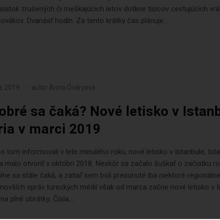
iatok zrušených či meškajúcich letov dotkne tisícov cestujúcich vr
lovákov. Dvanásť hodín. Za tento krátky čas plánuje...
ra 2019
autor
Anna Óváryová
obré sa čaká? Nové letisko v Istan
ria v marci 2019
 tom informovali v lete minulého roku, nové letisko v Istanbule, Ist
sa malo otvoriť v októbri 2018. Neskôr sa začalo šuškať o začiatku r
e sa stále čaká, a zatiaľ sem boli presunuté iba niektoré regionálne 
novších správ tureckých médií však od marca začne nové letisko v I
a plné obrátky. Čísla,...