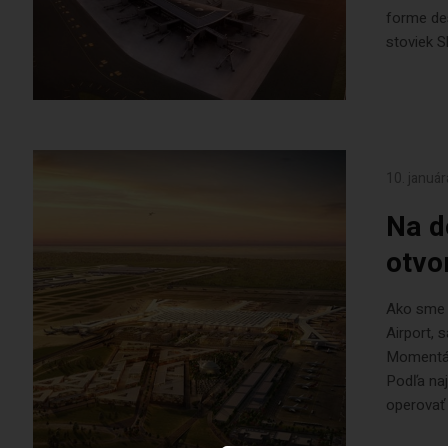
forme des
stoviek S
10. januá
Na d
otvo
Ako sme o
Airport, 
Momentáln
Podľa naj
operovať n