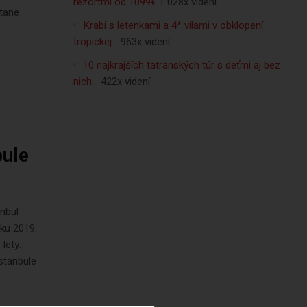
rezortmi od 1099€
1 028x videní
átane
Krabi s letenkami a 4* vilami v obklopení
tropickej…
963x videní
10 najkrajších tatranských túr s deťmi aj bez
nich…
422x videní
bule
anbul
oku 2019.
lety.
stanbule