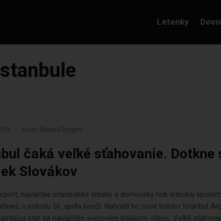
Letenky
Dovo
istanbule
2019
autor
Roland Regely
nbul čaká veľké sťahovanie. Dotkne 
iek Slovákov
irport, najväčšie istanbulské letisko a domovský hub leteckej spoloč
irlines, v sobotu 06. apríla končí. Nahradí ho nové letisko Istanbul Air
 ambíciu stať sa najväčším svetovým letiskom vôbec. Veľké sťahova