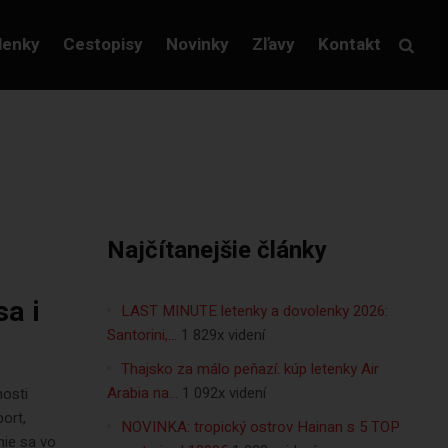
lenky
Cestopisy
Novinky
Zľavy
Kontakt
Najčítanejšie články
sa i
LAST MINUTE letenky a dovolenky 2026:
Santorini,…
1 829x videní
Thajsko za málo peňazí: kúp letenky Air
Arabia na…
1 092x videní
nosti
port,
NOVINKA: tropický ostrov Hainan s 5 TOP
nie sa vo