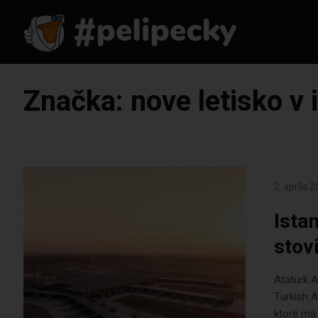
Značka:
nove letisko v 
2. apríla 
Ista
stov
Atatürk A
Turkish A
ktoré má