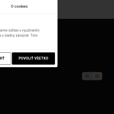
O cookies
ujeme súhlas s využívaním
 o žiadny záväzok. Toto
BIŤ
POVOLIŤ VŠETKO