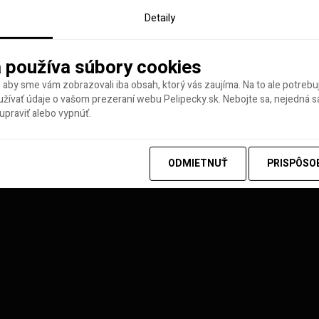
Detaily
 používa súbory cookies
 aby sme vám zobrazovali iba obsah, ktorý vás zaujíma. Na to ale potreb
ívať údaje o vašom prezeraní webu Pelipecky.sk. Nebojte sa, nejedná sa
praviť alebo vypnúť.
y tohto týždňa
ODMIETNUŤ
PRISPÔSO