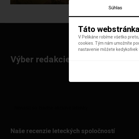
Súhlas
Táto webstránka
V Pelikáne robíme všetko preto,
cookies. Tým nám umožníte použ
nastavenie môžete kedykoľvek u
Výber redakcie: Najlepšie letenk
Naše recenzie leteckých spoločností