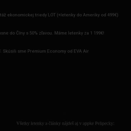
rtáž ekonomickej triedy LOT (+letenky do Ameriky od 499€)
uxusne do Číny s 50% zľavou. Máme letenky za 1 199€!
zí. Skúsili sme Premium Economy od EVA Air
.
Všetky letenky a články nájdeš aj v appke Pelipecky: