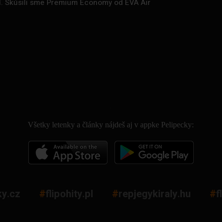
zí. Skúsili sme Premium Economy od EVA Air
.
Všetky letenky a články nájdeš aj v appke Pelipecky:
ky.cz
#
flipohity.pl
#
repjegykiraly.hu
#
f