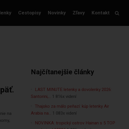
lenky
Cestopisy
Novinky
Zľavy
Kontakt
Najčítanejšie články
päť.
LAST MINUTE letenky a dovolenky 2026:
Santorini,…
1 816x videní
Thajsko za málo peňazí: kúp letenky Air
Arabia na…
1 083x videní
nie na
onomy,
NOVINKA: tropický ostrov Hainan s 5 TOP