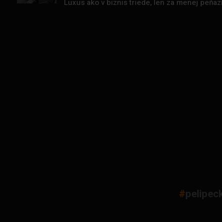
Luxus ako v biznis triede, len za menej peňa
#
pelipec