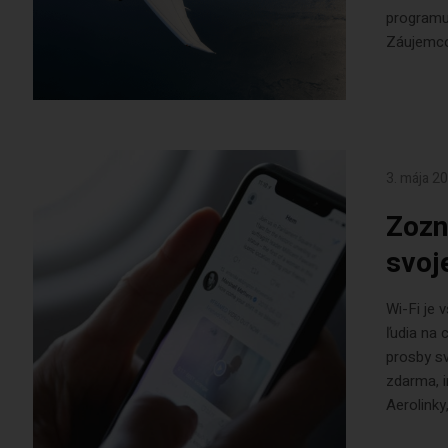
programu 
Záujemcov
3. mája 2
Zozn
svoj
Wi-Fi je 
ľudia na 
prosby sv
zdarma, i
Aerolinky