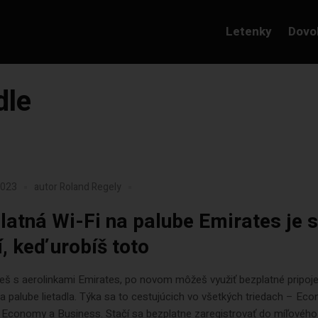
Letenky
Dovo
dle
2023
autor
Roland Regely
latná Wi-Fi na palube Emirates je s
, keď urobíš toto
eš s aerolinkami Emirates, po novom môžeš využiť bezplatné pripoje
na palube lietadla. Týka sa to cestujúcich vo všetkých triedach – Ec
Economy a Business. Stačí sa bezplatne zaregistrovať do míľového