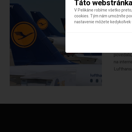
Táto webstránka
31. júla 2
V Pelikáne robíme všetko preto,
Luft
cookies. Tým nám umožníte použ
nastavenie môžete kedykoľvek u
inter
Bezdrôtov
dostupné,
povedala,
na intern
Lufthanso