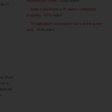
rezortmi od 1099€
1 026x videní
 Wi-Fi
Krabi s letenkami a 4* vilami v obklopení
tropickej…
931x videní
10 najkrajších tatranských túr s deťmi aj bez
nich…
414x videní
ba, ktorú
osti a
Niektoré
m.