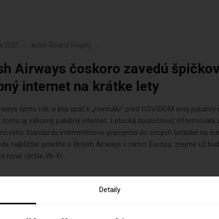
ra 2021
autor
Roland Regely
ish Airways čoskoro zavedú špičko
bný internet na krátke lety
irways tento rok vrátia späť k „normálu“ pred COVIDOM svoj palubný 
k tomu aj výborný palubný internet. Letecká spoločnosť informovala 
nového štandardu internetéhovo pripojenia do svojich lietadiel na e
teda najbližšie poletíte s British Airways v rámci Európy, zrejme už b
ii nové rýchle Wi-Fi...
Detaily