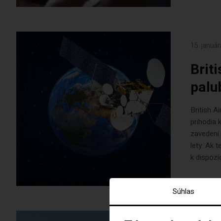
15. januá
Brit
palu
British A
prihodia 
zavedení 
lety. Ak 
k dispozíc
Súhlas