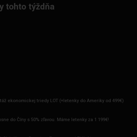
y tohto týždňa
rtáž ekonomickej triedy LOT (+letenky do Ameriky od 499€)
uxusne do Číny s 50% zľavou. Máme letenky za 1 199€!