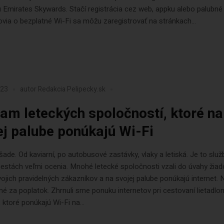
Emirates Skywards. Stačí registrácia cez web, appku alebo palubné
ia o bezplatné Wi-Fi sa môžu zaregistrovať na stránkach...
023
autor
Redakcia Pelipecky.sk
am leteckých spoločností, ktoré na
ej palube ponúkajú Wi-Fi
všade. Od kaviarní, po autobusové zastávky, vlaky a letiská. Je to služ
cestách veľmi ocenia. Mnohé letecké spoločnosti vzali do úvahy žiad
ojich pravidelných zákazníkov a na svojej palube ponúkajú internet. 
né za poplatok. Zhrnuli sme ponuku internetov pri cestovaní lietadlo
, ktoré ponúkajú Wi-Fi na...