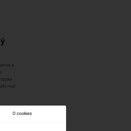
vý
servis a
o
urópske
udete mať
O cookies