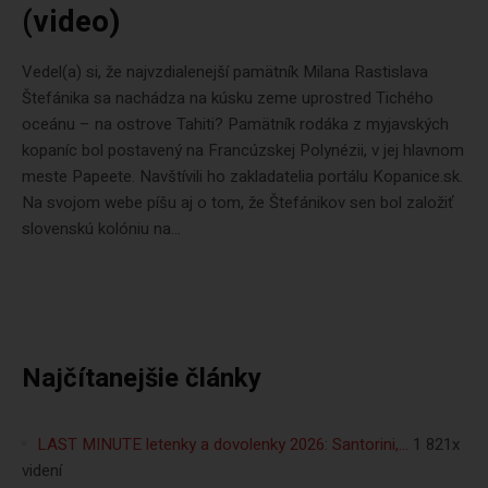
(video)
Vedel(a) si, že najvzdialenejší pamätník Milana Rastislava
Štefánika sa nachádza na kúsku zeme uprostred Tichého
oceánu – na ostrove Tahiti? Pamätník rodáka z myjavských
kopaníc bol postavený na Francúzskej Polynézii, v jej hlavnom
meste Papeete. Navštívili ho zakladatelia portálu Kopanice.sk.
Na svojom webe píšu aj o tom, že Štefánikov sen bol založiť
slovenskú kolóniu na...
Najčítanejšie články
LAST MINUTE letenky a dovolenky 2026: Santorini,…
1 821x
videní