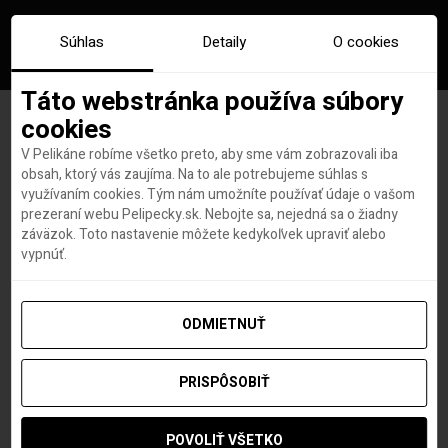
Súhlas
Detaily
O cookies
Táto webstránka používa súbory
cookies
V Pelikáne robíme všetko preto, aby sme vám zobrazovali iba
Značka:
francuzska polynezia
obsah, ktorý vás zaujíma. Na to ale potrebujeme súhlas s
využívaním cookies. Tým nám umožníte používať údaje o vašom
prezeraní webu Pelipecky.sk. Nebojte sa, nejedná sa o žiadny
záväzok. Toto nastavenie môžete kedykoľvek upraviť alebo
vypnúť.
ODMIETNUŤ
PRISPÔSOBIŤ
POVOLIŤ VŠETKO