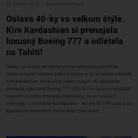
29. októbra 2020
autor
Roland Regely
Oslava 40-ky vo veľkom štýle.
Kim Kardashian si prenajala
luxusný Boeing 777 a odletela
na Tahiti!
Niekto na oslavu narodenín pripraví skromné posedenie,
niekto si spraví luxusnú žúrku a potom je tu americká celebrita
Kim Kardashian, ktorá si na oslavu svojich 40. narodenín
prenajala súkromný Boeing 777-200LR. Pre svojich najbližších
priateľov a rodinu prenajala legendárnu „sedem-sedem-
sedmičku“ v špeciálnej konfigurácii – len pre 88 VIP hostí a so
špeciálnym salónikom. Destinácia? Súkromný...