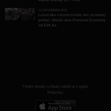
Máme letenky za 1 199€!
12. NOVEMBRA 2025
Luxus ako v biznis triede, len za menej
peňazí. Skúsili sme Premium Economy
od EVA Air
.
Všetky letenky a články nájdeš aj v appke
Pelipecky: