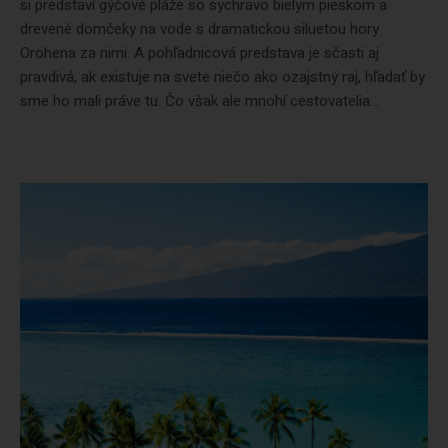
si predstaví gýčové pláže so sychravo bielym pieskom a
drevené domčeky na vode s dramatickou siluetou hory
Orohena za nimi. A pohľadnicová predstava je sčasti aj
pravdivá, ak existuje na svete niečo ako ozajstný raj, hľadať by
sme ho mali práve tu. Čo však ale mnohí cestovatelia...