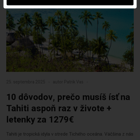
25. septembra 2025
autor
Patrik Vas
10 dôvodov, prečo musíš ísť na
Tahiti aspoň raz v živote +
letenky za 1279€
Tahiti je tropická idyla v strede Tichého oceána. Väčšina z nás