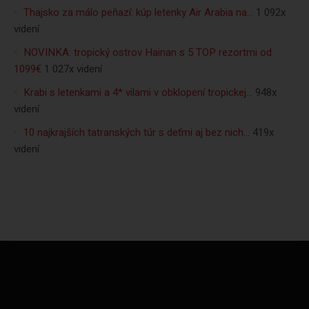
Thajsko za málo peňazí: kúp letenky Air Arabia na…
1 092x
videní
NOVINKA: tropický ostrov Hainan s 5 TOP rezortmi od
1099€
1 027x videní
Krabi s letenkami a 4* vilami v obklopení tropickej…
948x
videní
10 najkrajších tatranských túr s deťmi aj bez nich…
419x
videní