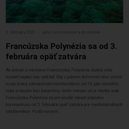
3. februára 2021
autor
Lovci leteniek a dovoleniek
Francúzska Polynézia sa od 3.
februára opäť zatvára
Ak snívaš o návšteve Francúzskej Polynézie, budeš ešte
musieť nejaký čas vydržať. Raj v južnom tichomorí síce otvoril
svoje brány zahraničným návštevníkom od 15. júla minulého
roka a navyše bez karantény, tento mesiac už je všetko inak.
Francúzska Polynézia sa pre prudší nárast prípadov
koronavírusu od 3. februára opäť zatvára pre medzinárodných
návštevníkov. Podľa nových...