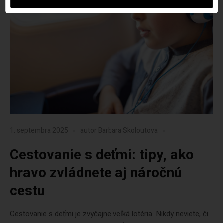
1. septembra 2025
autor
Barbara Skoloutova
Cestovanie s deťmi: tipy, ako
hravo zvládnete aj náročnú
cestu
Cestovanie s deťmi je zvyčajne veľká lotéria. Nikdy neviete, či