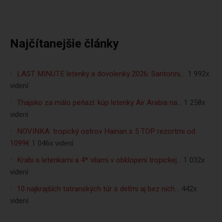
Najčítanejšie články
LAST MINUTE letenky a dovolenky 2026: Santorini,…
1 992x
videní
Thajsko za málo peňazí: kúp letenky Air Arabia na…
1 258x
videní
NOVINKA: tropický ostrov Hainan s 5 TOP rezortmi od
1099€
1 046x videní
Krabi s letenkami a 4* vilami v obklopení tropickej…
1 032x
videní
10 najkrajších tatranských túr s deťmi aj bez nich…
442x
videní