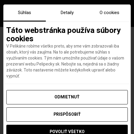
Súhlas
Detaily
O cookies
Táto webstránka používa súbory
cookies
V Pelikáne robíme všetko preto, aby sme vám zobrazovali iba
Značka:
deti v lietadle
obsah, ktorý vás zaujíma. Na to ale potrebujeme súhlas s
využívaním cookies. Tým nám umožníte používať údaje o vašom
prezeraní webu Pelipecky.sk. Nebojte sa, nejedná sa o žiadny
záväzok. Toto nastavenie môžete kedykoľvek upraviť alebo
vypnúť.
ODMIETNUŤ
PRISPÔSOBIŤ
POVOLIŤ VŠETKO