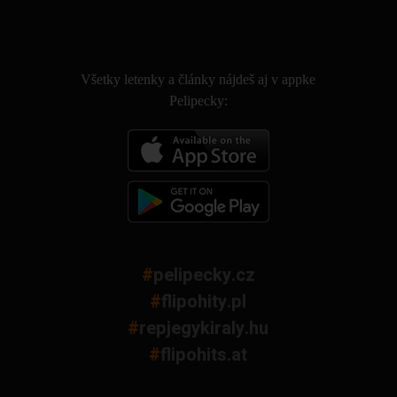
.
Všetky letenky a články nájdeš aj v appke
Pelipecky:
#
pelipecky.cz
#
flipohity.pl
#
repjegykiraly.hu
#
flipohits.at