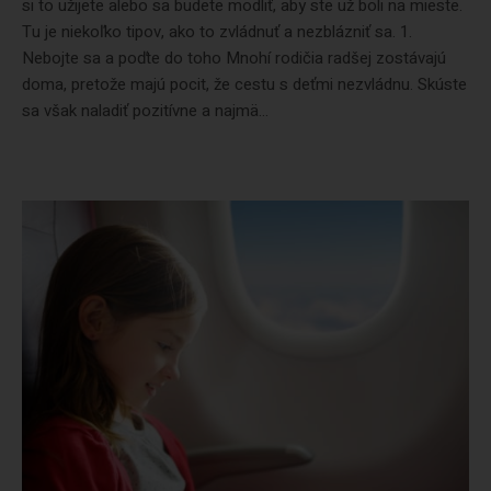
si to užijete alebo sa budete modliť, aby ste už boli na mieste.
Tu je niekoľko tipov, ako to zvládnuť a nezblázniť sa. 1.
Nebojte sa a poďte do toho Mnohí rodičia radšej zostávajú
doma, pretože majú pocit, že cestu s deťmi nezvládnu. Skúste
sa však naladiť pozitívne a najmä...